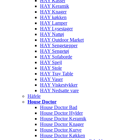
HAY Kasser
HAY Keramik
HAY Knager
HAY køkken
HAY Lamper
HAY Lysestager
HAY Nattøj
HAY Outdoor Market
HAY Sengetæpper
HAY Sengetøj
HAY Sofaborde
HAY Spejl
HAY Stole
HAY Tray Table
HAY Vaser
HAY Viskestykker
HAY Nedsatte vare
Häfele
House Doctor
House Doctor Bad
House Doctor Hylder
House Doctor Keramik
House Doctor Knager
House Doctor Kurve
House Doctor Køkken