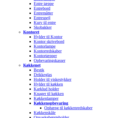
Entre tæppe
Entrebord
Entremåtter
Entrespejl
Kurv til entre
Skobakker
Kontoret
Hylder til Kontor
Kontor skrivebord
Kontorlampe
Kontorredskaber
Kontortæpper
Opbevaringskasser
Køkkenet
Bestik
Drikkeglas
Holder til viskestykker
Hylder til køkken
Karklud holder
Knager til køkken
Køkkenlamper
Køkkenopbevaring
Ophæng til køkkenredskaber
Køkkenskåle
Opvaskebørsteholder