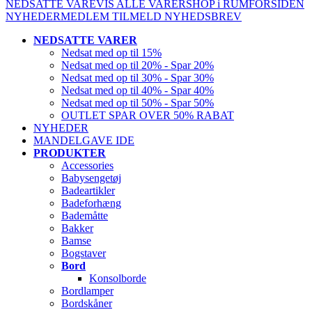
NEDSATTE VARE
VIS ALLE VARER
SHOP i RUM
FORSIDEN
NYHEDER
MEDLEM
TILMELD NYHEDSBREV
NEDSATTE VARER
Nedsat med op til 15%
Nedsat med op til 20% - Spar 20%
Nedsat med op til 30% - Spar 30%
Nedsat med op til 40% - Spar 40%
Nedsat med op til 50% - Spar 50%
OUTLET SPAR OVER 50% RABAT
NYHEDER
MANDELGAVE IDE
PRODUKTER
Accessories
Babysengetøj
Badeartikler
Badeforhæng
Bademåtte
Bakker
Bamse
Bogstaver
Bord
Konsolborde
Bordlamper
Bordskåner