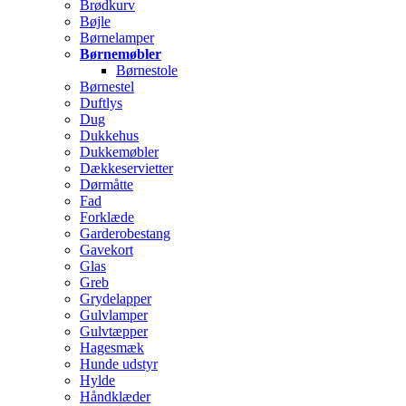
Brødkurv
Bøjle
Børnelamper
Børnemøbler
Børnestole
Børnestel
Duftlys
Dug
Dukkehus
Dukkemøbler
Dækkeservietter
Dørmåtte
Fad
Forklæde
Garderobestang
Gavekort
Glas
Greb
Grydelapper
Gulvlamper
Gulvtæpper
Hagesmæk
Hunde udstyr
Hylde
Håndklæder