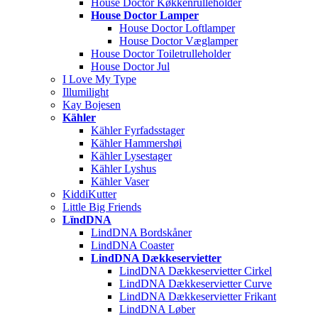
House Doctor Køkkenrulleholder
House Doctor Lamper
House Doctor Loftlamper
House Doctor Væglamper
House Doctor Toiletrulleholder
House Doctor Jul
I Love My Type
Illumilight
Kay Bojesen
Kähler
Kähler Fyrfadsstager
Kähler Hammershøi
Kähler Lysestager
Kähler Lyshus
Kähler Vaser
KiddiKutter
Little Big Friends
LïndDNA
LindDNA Bordskåner
LindDNA Coaster
LindDNA Dækkeservietter
LindDNA Dækkeservietter Cirkel
LindDNA Dækkeservietter Curve
LindDNA Dækkeservietter Frikant
LindDNA Løber