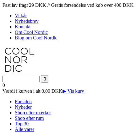
Fast lav fragt 29 DKK // Gratis forsendelse ved køb over 400 DKK
Vilkår
Nyhedsbrev
Kontakt
Om Cool Nordic
Blog om Cool Nordic
0
Værdi i kurven i alt 0,00 DKK
▶ Vis kurv
Forsiden
Nyheder
Shop efter mærker
Shop efter rum
Top 30
Alle varer