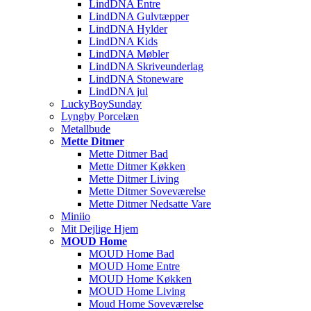
LindDNA Entre
LindDNA Gulvtæpper
LindDNA Hylder
LindDNA Kids
LindDNA Møbler
LindDNA Skriveunderlag
LindDNA Stoneware
LindDNA jul
LuckyBoySunday
Lyngby Porcelæn
Metallbude
Mette Ditmer
Mette Ditmer Bad
Mette Ditmer Køkken
Mette Ditmer Living
Mette Ditmer Soveværelse
Mette Ditmer Nedsatte Vare
Miniio
Mit Dejlige Hjem
MOUD Home
MOUD Home Bad
MOUD Home Entre
MOUD Home Køkken
MOUD Home Living
Moud Home Soveværelse