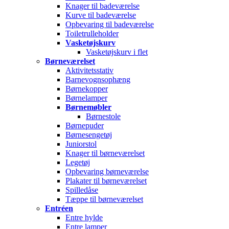
Knager til badeværelse
Kurve til badeværelse
Opbevaring til badeværelse
Toiletrulleholder
Vasketøjskurv
Vasketøjskurv i flet
Børneværelset
Aktivitetsstativ
Barnevognsophæng
Børnekopper
Børnelamper
Børnemøbler
Børnestole
Børnepuder
Børnesengetøj
Juniorstol
Knager til børneværelset
Legetøj
Opbevaring børneværelse
Plakater til børneværelset
Spilledåse
Tæppe til børneværelset
Entréen
Entre hylde
Entre lamper