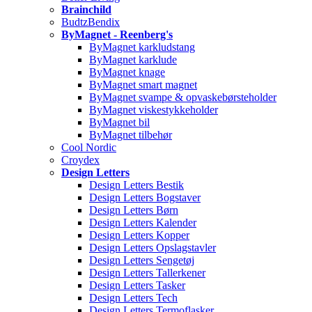
Brainchild
BudtzBendix
ByMagnet - Reenberg's
ByMagnet karkludstang
ByMagnet karklude
ByMagnet knage
ByMagnet smart magnet
ByMagnet svampe & opvaskebørsteholder
ByMagnet viskestykkeholder
ByMagnet bil
ByMagnet tilbehør
Cool Nordic
Croydex
Design Letters
Design Letters Bestik
Design Letters Bogstaver
Design Letters Børn
Design Letters Kalender
Design Letters Kopper
Design Letters Opslagstavler
Design Letters Sengetøj
Design Letters Tallerkener
Design Letters Tasker
Design Letters Tech
Design Letters Termoflasker