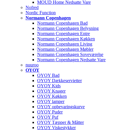
MOUD Home Nedsatte Vare
Nofred
Nordic Function
Normann Copenhagen
Normann Copenhagen Bad
Normann Copenhagen Belysning
Normann Copenhagen Entre
Normann Copenhagen Køkken
Normann Copenhagen Living
Normann Copenhagen Møbler
Normann Copenhagen Soveværelse
Normann Copenhagen Nedsatte Vare
nuuroo
OYOY
OYOY Bad
OYOY Dækkeservietter
OYOY Kids
OYOY Knager
OYOY Køkken
OYOY lamper
OYOY opbevaringskurve
OYOY Puder
OYOY Puf
OYOY Tæpper & Måtter
OYOY Viskestykker