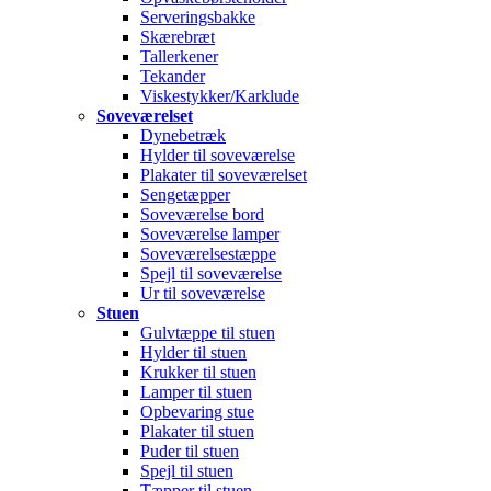
Serveringsbakke
Skærebræt
Tallerkener
Tekander
Viskestykker/Karklude
Soveværelset
Dynebetræk
Hylder til soveværelse
Plakater til soveværelset
Sengetæpper
Soveværelse bord
Soveværelse lamper
Soveværelsestæppe
Spejl til soveværelse
Ur til soveværelse
Stuen
Gulvtæppe til stuen
Hylder til stuen
Krukker til stuen
Lamper til stuen
Opbevaring stue
Plakater til stuen
Puder til stuen
Spejl til stuen
Tæpper til stuen