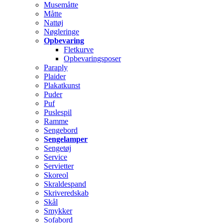
Musemåtte
Måtte
Nattøj
Nøgleringe
Opbevaring
Fletkurve
Opbevaringsposer
Paraply
Plaider
Plakatkunst
Puder
Puf
Puslespil
Ramme
Sengebord
Sengelamper
Sengetøj
Service
Servietter
Skoreol
Skraldespand
Skriveredskab
Skål
Smykker
Sofabord