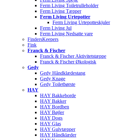
Ferm Living Toiletrulleholder
Ferm Living Tæpper
Ferm Living Urtepotter
Ferm Living Urtepotteskjuler
Ferm Living Jul
Ferm Living Nedsatte vare
FindersKeepers
Fink
Franck & Fischer
Franck & Fischer Aktivitetstæppe
Franck & Fischer Økologisk
Gedy
Gedy Håndklædestang
Gedy Knage
Gedy Toiletbørste
HAY
HAY Bakkeborde
HAY Bakker
HAY Bordben
HAY Bøjler
HAY Dogs
HAY Glas
HAY Gulvtæpper
HAY Håndklæder