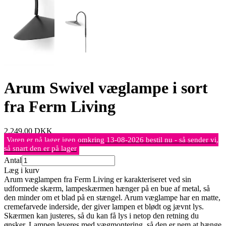
Arum Swivel væglampe i sort
fra Ferm Living
2.249,00
DKK
Varen er på lager igen omkring 13-08-2026 bestil nu - så sender vi,
så snart den er på lager
Antal
Læg i kurv
Arum væglampen fra Ferm Living er karakteriseret ved sin
udformede skærm, lampeskærmen hænger på en bue af metal, så
den minder om et blad på en stængel. Arum væglampe har en matte,
cremefarvede inderside, der giver lampen et blødt og jævnt lys.
Skærmen kan justeres, så du kan få lys i netop den retning du
ønsker. Lampen leveres med vægmontering, så den er nem at hænge