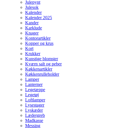
Julepynt
Julesok
Kalender
Kalender 2025
Kander
Karklude
Knager
Kontorartikler
Kopper og krus
Kort
Krukker
Kunstige blomster
Kværn salt og peber
Køkkenartikler
Køkkenrulleholder
Lamper
Lanterner
Legetæppe
Legetøj
Loftlamper
Lysestager
Lyskæder
Lædergreb
Madkasse
Messing