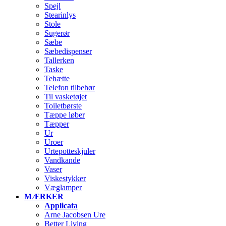
Spejl
Stearinlys
Stole
Sugerør
Sæbe
Sæbedispenser
Tallerken
Taske
Tehætte
Telefon tilbehør
Til vasketøjet
Toiletbørste
Tæppe løber
Tæpper
Ur
Uroer
Urtepotteskjuler
Vandkande
Vaser
Viskestykker
Væglamper
MÆRKER
Applicata
Arne Jacobsen Ure
Better Living