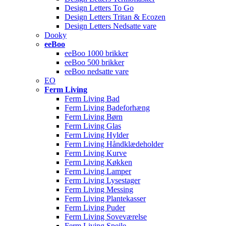
Design Letters To Go
Design Letters Tritan & Ecozen
Design Letters Nedsatte vare
Dooky
eeBoo
eeBoo 1000 brikker
eeBoo 500 brikker
eeBoo nedsatte vare
EO
Ferm Living
Ferm Living Bad
Ferm Living Badeforhæng
Ferm Living Børn
Ferm Living Glas
Ferm Living Hylder
Ferm Living Håndklædeholder
Ferm Living Kurve
Ferm Living Køkken
Ferm Living Lamper
Ferm Living Lysestager
Ferm Living Messing
Ferm Living Plantekasser
Ferm Living Puder
Ferm Living Soveværelse
Ferm Living Spejle