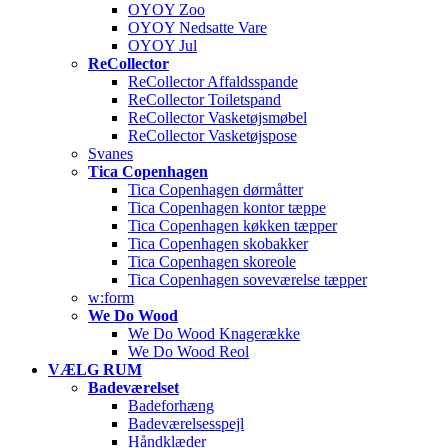
OYOY Zoo
OYOY Nedsatte Vare
OYOY Jul
ReCollector
ReCollector Affaldsspande
ReCollector Toiletspand
ReCollector Vasketøjsmøbel
ReCollector Vasketøjspose
Svanes
Tica Copenhagen
Tica Copenhagen dørmåtter
Tica Copenhagen kontor tæppe
Tica Copenhagen køkken tæpper
Tica Copenhagen skobakker
Tica Copenhagen skoreole
Tica Copenhagen soveværelse tæpper
w:form
We Do Wood
We Do Wood Knagerække
We Do Wood Reol
VÆLG RUM
Badeværelset
Badeforhæng
Badeværelsesspejl
Håndklæder