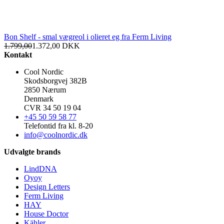
Bon Shelf - smal vægreol i olieret eg fra Ferm Living
1.799,00
1.372,00
DKK
Kontakt
Cool Nordic
Skodsborgvej 382B
2850 Nærum
Denmark
CVR 34 50 19 04
+45 50 59 58 77
Telefontid fra kl. 8-20
info@coolnordic.dk
Udvalgte brands
LindDNA
Oyoy
Design Letters
Ferm Living
HAY
House Doctor
Kähler