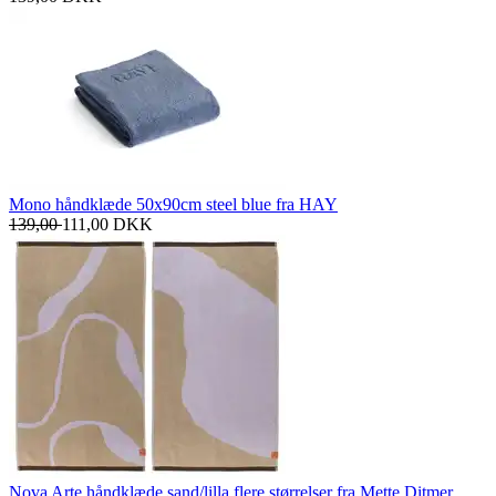
Mono håndklæde 50x90cm steel blue fra HAY
139,00
111,00
DKK
Nova Arte håndklæde sand/lilla flere størrelser fra Mette Ditmer