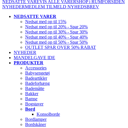
NEDSATTE VARE
VIS ALLE VARER
SHOP i RUM
FORSIDEN
NYHEDER
MEDLEM
TILMELD NYHEDSBREV
NEDSATTE VARER
Nedsat med op til 15%
Nedsat med op til 20% - Spar 20%
Nedsat med op til 30% - Spar 30%
Nedsat med op til 40% - Spar 40%
Nedsat med op til 50% - Spar 50%
OUTLET SPAR OVER 50% RABAT
NYHEDER
MANDELGAVE IDE
PRODUKTER
Accessories
Babysengetøj
Badeartikler
Badeforhæng
Bademåtte
Bakker
Bamse
Bogstaver
Bord
Konsolborde
Bordlamper
Bordskåner