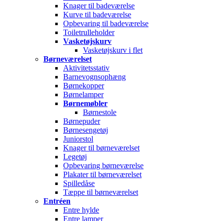
Knager til badeværelse
Kurve til badeværelse
Opbevaring til badeværelse
Toiletrulleholder
Vasketøjskurv
Vasketøjskurv i flet
Børneværelset
Aktivitetsstativ
Barnevognsophæng
Børnekopper
Børnelamper
Børnemøbler
Børnestole
Børnepuder
Børnesengetøj
Juniorstol
Knager til børneværelset
Legetøj
Opbevaring børneværelse
Plakater til børneværelset
Spilledåse
Tæppe til børneværelset
Entréen
Entre hylde
Entre lamper