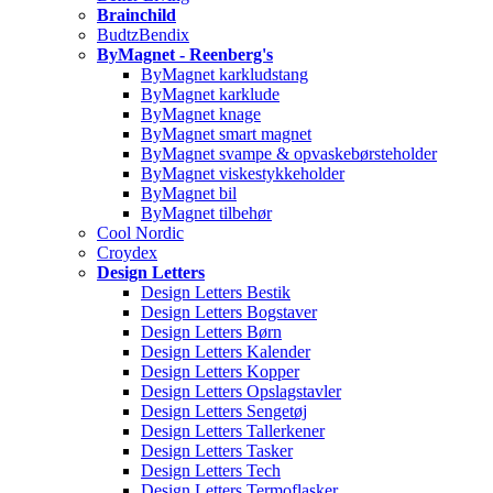
Brainchild
BudtzBendix
ByMagnet - Reenberg's
ByMagnet karkludstang
ByMagnet karklude
ByMagnet knage
ByMagnet smart magnet
ByMagnet svampe & opvaskebørsteholder
ByMagnet viskestykkeholder
ByMagnet bil
ByMagnet tilbehør
Cool Nordic
Croydex
Design Letters
Design Letters Bestik
Design Letters Bogstaver
Design Letters Børn
Design Letters Kalender
Design Letters Kopper
Design Letters Opslagstavler
Design Letters Sengetøj
Design Letters Tallerkener
Design Letters Tasker
Design Letters Tech
Design Letters Termoflasker