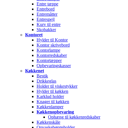
Entre tæppe
Entrebord
Entremåtter
Entrespejl
Kurv til entre
Skobakker
Kontoret
Hylder til Kontor
Kontor skrivebord
Kontorlampe
Kontorredskaber
Kontortæpper
Opbevaringskasser
Køkkenet
Bestik
Drikkeglas
Holder til viskestykker
Hylder til køkken
Karklud holder
Knager til køkken
Køkkenlamper
Køkkenopbevaring
Ophæng til køkkenredskaber
Køkkenskåle
Opvaskebørsteholder