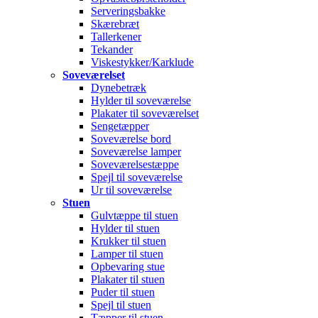
Serveringsbakke
Skærebræt
Tallerkener
Tekander
Viskestykker/Karklude
Soveværelset
Dynebetræk
Hylder til soveværelse
Plakater til soveværelset
Sengetæpper
Soveværelse bord
Soveværelse lamper
Soveværelsestæppe
Spejl til soveværelse
Ur til soveværelse
Stuen
Gulvtæppe til stuen
Hylder til stuen
Krukker til stuen
Lamper til stuen
Opbevaring stue
Plakater til stuen
Puder til stuen
Spejl til stuen
Tæpper til stuen