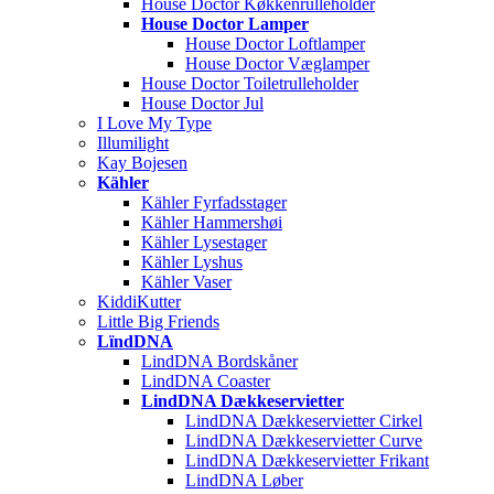
House Doctor Køkkenrulleholder
House Doctor Lamper
House Doctor Loftlamper
House Doctor Væglamper
House Doctor Toiletrulleholder
House Doctor Jul
I Love My Type
Illumilight
Kay Bojesen
Kähler
Kähler Fyrfadsstager
Kähler Hammershøi
Kähler Lysestager
Kähler Lyshus
Kähler Vaser
KiddiKutter
Little Big Friends
LïndDNA
LindDNA Bordskåner
LindDNA Coaster
LindDNA Dækkeservietter
LindDNA Dækkeservietter Cirkel
LindDNA Dækkeservietter Curve
LindDNA Dækkeservietter Frikant
LindDNA Løber