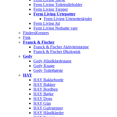
Ferm Living Toiletrulleholder
Ferm Living Tæpper
Ferm Living Urtepotter
Ferm Living Urtepotteskjuler
Ferm Living Jul
Ferm Living Nedsatte vare
FindersKeepers
Fink
Franck & Fischer
Franck & Fischer Aktivitetstæppe
Franck & Fischer Økologisk
Gedy
Gedy Håndklædestang
Gedy Knage
Gedy Toiletbørste
HAY
HAY Bakkeborde
HAY Bakker
HAY Bordben
HAY Bøjler
HAY Dogs
HAY Glas
HAY Gulvtæpper
HAY Håndklæder