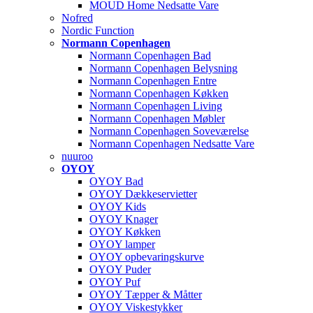
MOUD Home Nedsatte Vare
Nofred
Nordic Function
Normann Copenhagen
Normann Copenhagen Bad
Normann Copenhagen Belysning
Normann Copenhagen Entre
Normann Copenhagen Køkken
Normann Copenhagen Living
Normann Copenhagen Møbler
Normann Copenhagen Soveværelse
Normann Copenhagen Nedsatte Vare
nuuroo
OYOY
OYOY Bad
OYOY Dækkeservietter
OYOY Kids
OYOY Knager
OYOY Køkken
OYOY lamper
OYOY opbevaringskurve
OYOY Puder
OYOY Puf
OYOY Tæpper & Måtter
OYOY Viskestykker