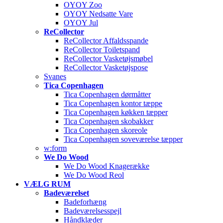
OYOY Zoo
OYOY Nedsatte Vare
OYOY Jul
ReCollector
ReCollector Affaldsspande
ReCollector Toiletspand
ReCollector Vasketøjsmøbel
ReCollector Vasketøjspose
Svanes
Tica Copenhagen
Tica Copenhagen dørmåtter
Tica Copenhagen kontor tæppe
Tica Copenhagen køkken tæpper
Tica Copenhagen skobakker
Tica Copenhagen skoreole
Tica Copenhagen soveværelse tæpper
w:form
We Do Wood
We Do Wood Knagerække
We Do Wood Reol
VÆLG RUM
Badeværelset
Badeforhæng
Badeværelsesspejl
Håndklæder