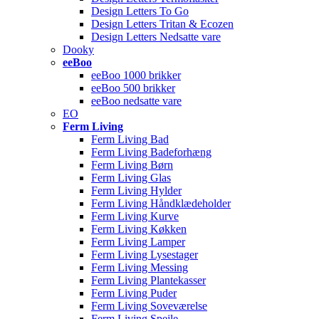
Design Letters To Go
Design Letters Tritan & Ecozen
Design Letters Nedsatte vare
Dooky
eeBoo
eeBoo 1000 brikker
eeBoo 500 brikker
eeBoo nedsatte vare
EO
Ferm Living
Ferm Living Bad
Ferm Living Badeforhæng
Ferm Living Børn
Ferm Living Glas
Ferm Living Hylder
Ferm Living Håndklædeholder
Ferm Living Kurve
Ferm Living Køkken
Ferm Living Lamper
Ferm Living Lysestager
Ferm Living Messing
Ferm Living Plantekasser
Ferm Living Puder
Ferm Living Soveværelse
Ferm Living Spejle