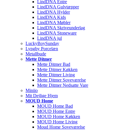
LindDNA Entre
LindDNA Gulvtæpper
LindDNA Hylder
LindDNA Kids
LindDNA Møbler
LindDNA Skriveunderlag
LindDNA Stoneware
LindDNA jul
LuckyBoySunday
Lyngby Porcelæn
Metallbude
Mette Ditmer
Mette Ditmer Bad
Mette Ditmer Køkken
Mette Ditmer Living
Mette Ditmer Soveværelse
Mette Ditmer Nedsatte Vare
Miniio
Mit Dejlige Hjem
MOUD Home
MOUD Home Bad
MOUD Home Entre
MOUD Home Køkken
MOUD Home Living
Moud Home Soveværelse