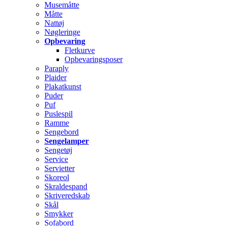
Musemåtte
Måtte
Nattøj
Nøgleringe
Opbevaring
Fletkurve
Opbevaringsposer
Paraply
Plaider
Plakatkunst
Puder
Puf
Puslespil
Ramme
Sengebord
Sengelamper
Sengetøj
Service
Servietter
Skoreol
Skraldespand
Skriveredskab
Skål
Smykker
Sofabord