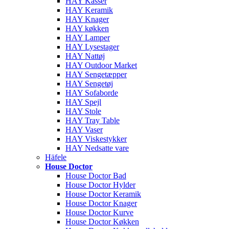
HAY Kasser
HAY Keramik
HAY Knager
HAY køkken
HAY Lamper
HAY Lysestager
HAY Nattøj
HAY Outdoor Market
HAY Sengetæpper
HAY Sengetøj
HAY Sofaborde
HAY Spejl
HAY Stole
HAY Tray Table
HAY Vaser
HAY Viskestykker
HAY Nedsatte vare
Häfele
House Doctor
House Doctor Bad
House Doctor Hylder
House Doctor Keramik
House Doctor Knager
House Doctor Kurve
House Doctor Køkken