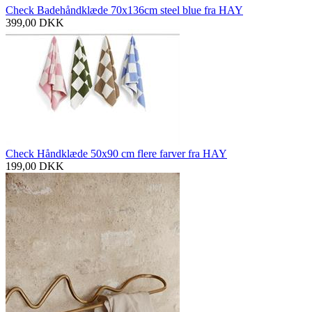
Check Badehåndklæde 70x136cm steel blue fra HAY
399,00
DKK
Check Håndklæde 50x90 cm flere farver fra HAY
199,00
DKK