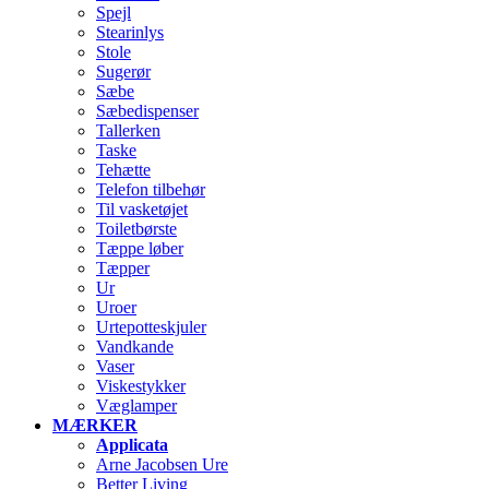
Spejl
Stearinlys
Stole
Sugerør
Sæbe
Sæbedispenser
Tallerken
Taske
Tehætte
Telefon tilbehør
Til vasketøjet
Toiletbørste
Tæppe løber
Tæpper
Ur
Uroer
Urtepotteskjuler
Vandkande
Vaser
Viskestykker
Væglamper
MÆRKER
Applicata
Arne Jacobsen Ure
Better Living