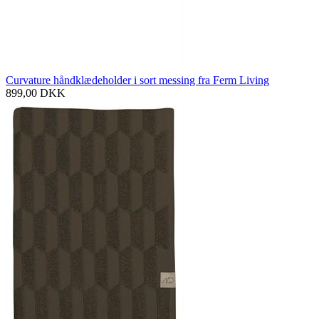
Curvature håndklædeholder i sort messing fra Ferm Living
899,00
DKK