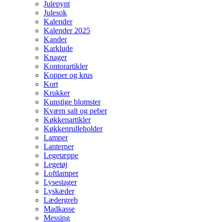
Julepynt
Julesok
Kalender
Kalender 2025
Kander
Karklude
Knager
Kontorartikler
Kopper og krus
Kort
Krukker
Kunstige blomster
Kværn salt og peber
Køkkenartikler
Køkkenrulleholder
Lamper
Lanterner
Legetæppe
Legetøj
Loftlamper
Lysestager
Lyskæder
Lædergreb
Madkasse
Messing