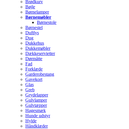
Brødkurv
Bøjle
Børnelamper
Børnemøbler
Børnestole
Børnestel
Duftlys
Dug
Dukkehus
Dukkemøbler
Dækkeservietter
Dørmåtte
Fad
Forklæde
Garderobestang
Gavekort
Glas
Greb
Grydelapper
Gulvlamper
Gulvtæpper
Hagesmæk
Hunde udstyr
Hylde
Håndklæder