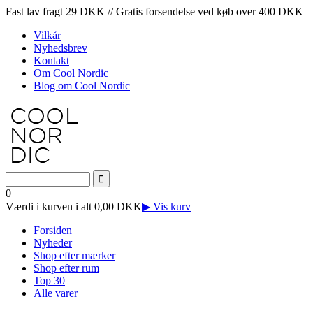
Fast lav fragt 29 DKK // Gratis forsendelse ved køb over 400 DKK
Vilkår
Nyhedsbrev
Kontakt
Om Cool Nordic
Blog om Cool Nordic
0
Værdi i kurven i alt 0,00 DKK
▶ Vis kurv
Forsiden
Nyheder
Shop efter mærker
Shop efter rum
Top 30
Alle varer