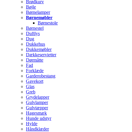
Brødkurv
Bøjle
Børnelamper
Børnemøbler
Børnestole
Børnestel
Duftlys
Dug
Dukkehus
Dukkemøbler
Dækkeservietter
Dørmåtte
Fad
Forklæde
Garderobestang
Gavekort
Glas
Greb
Grydelapper
Gulvlamper
Gulvtæpper
Hagesmæk
Hunde udstyr
Hylde
Håndklæder