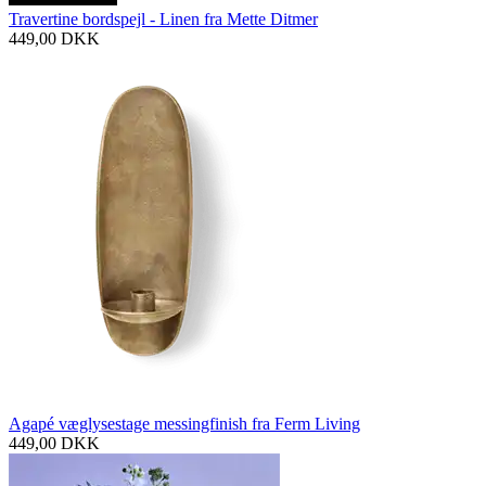
Travertine bordspejl - Linen fra Mette Ditmer
449,00
DKK
Agapé væglysestage messingfinish fra Ferm Living
449,00
DKK