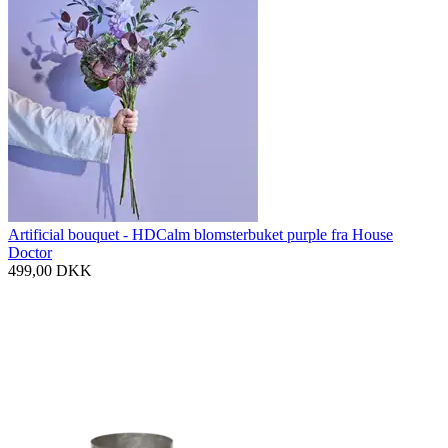
Artificial bouquet - HDCalm blomsterbuket purple fra House
Doctor
499,00
DKK