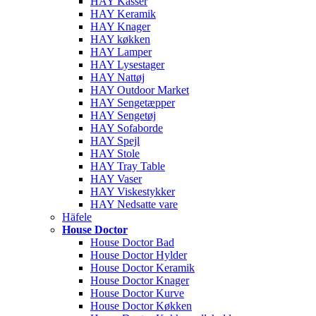
HAY Kasser
HAY Keramik
HAY Knager
HAY køkken
HAY Lamper
HAY Lysestager
HAY Nattøj
HAY Outdoor Market
HAY Sengetæpper
HAY Sengetøj
HAY Sofaborde
HAY Spejl
HAY Stole
HAY Tray Table
HAY Vaser
HAY Viskestykker
HAY Nedsatte vare
Häfele
House Doctor
House Doctor Bad
House Doctor Hylder
House Doctor Keramik
House Doctor Knager
House Doctor Kurve
House Doctor Køkken