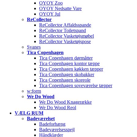
OYOY Zoo
OYOY Nedsatte Vare
OYOY Jul
ReCollector
ReCollector Affaldsspande
ReCollector Toiletspand
ReCollector Vasketøjsmøbel
ReCollector Vasketøjspose
Svanes
Tica Copenhagen
Tica Copenhagen dørmåtter
Tica Copenhagen kontor tæppe
Tica Copenhagen køkken tæpper
Tica Copenhagen skobakker
Tica Copenhagen skoreole
Tica Copenhagen soveværelse tæpper
w:form
We Do Wood
We Do Wood Knagerække
We Do Wood Reol
VÆLG RUM
Badeværelset
Badeforhæng
Badeværelsesspejl
Håndklæder