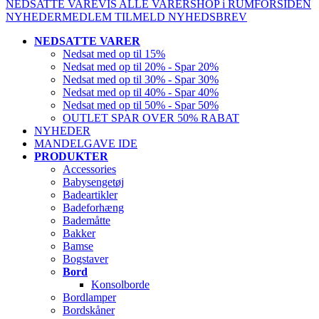
NEDSATTE VARE
VIS ALLE VARER
SHOP i RUM
FORSIDEN
NYHEDER
MEDLEM
TILMELD NYHEDSBREV
NEDSATTE VARER
Nedsat med op til 15%
Nedsat med op til 20% - Spar 20%
Nedsat med op til 30% - Spar 30%
Nedsat med op til 40% - Spar 40%
Nedsat med op til 50% - Spar 50%
OUTLET SPAR OVER 50% RABAT
NYHEDER
MANDELGAVE IDE
PRODUKTER
Accessories
Babysengetøj
Badeartikler
Badeforhæng
Bademåtte
Bakker
Bamse
Bogstaver
Bord
Konsolborde
Bordlamper
Bordskåner