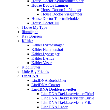
House Doctor Køkkenrulleholder
House Doctor Lamper
House Doctor Loftlamper
House Doctor Væglamper
House Doctor Toiletrulleholder
House Doctor Jul
I Love My Type
Illumilight
Kay Bojesen
Kähler
Kähler Fyrfadsstager
Kähler Hammershøi
Kähler Lysestager
Kähler Lyshus
Kähler Vaser
KiddiKutter
Little Big Friends
LïndDNA
LindDNA Bordskåner
LindDNA Coaster
LindDNA Dækkeservietter
LindDNA Dækkeservietter Cirkel
LindDNA Dækkeservietter Curve
LindDNA Dækkeservietter Frikant
LindDNA Løber