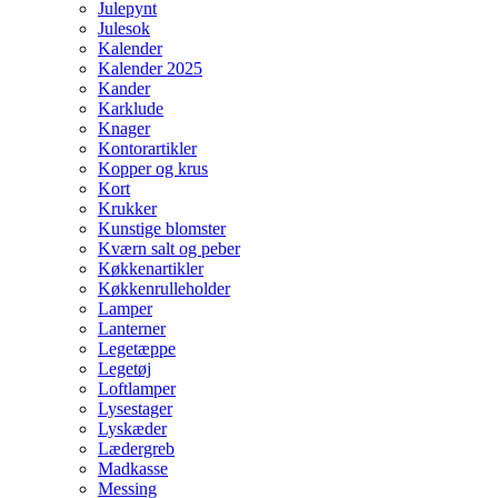
Julepynt
Julesok
Kalender
Kalender 2025
Kander
Karklude
Knager
Kontorartikler
Kopper og krus
Kort
Krukker
Kunstige blomster
Kværn salt og peber
Køkkenartikler
Køkkenrulleholder
Lamper
Lanterner
Legetæppe
Legetøj
Loftlamper
Lysestager
Lyskæder
Lædergreb
Madkasse
Messing