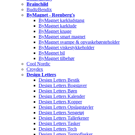
Brainchild
BudtzBendix
ByMagnet - Reenberg's
ByMagnet karkludstang
ByMagnet karklude
ByMagnet knage
ByMagnet smart magnet
ByMagnet svampe & opvaskebørsteholder
ByMagnet viskestykkeholder
ByMagnet bil
ByMagnet tilbehør
Cool Nordic
Croydex
Design Letters
Design Letters Bestik
Design Letters Bogstaver
Design Letters Børn
Design Letters Kalender
Design Letters Kopper
Design Letters Opslagstavler
Design Letters Sengetøj
Design Letters Tallerkener
Design Letters Tasker
Design Letters Tech
Design Letters Termoflasker