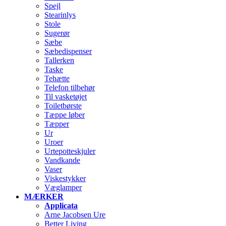
Spejl
Stearinlys
Stole
Sugerør
Sæbe
Sæbedispenser
Tallerken
Taske
Tehætte
Telefon tilbehør
Til vasketøjet
Toiletbørste
Tæppe løber
Tæpper
Ur
Uroer
Urtepotteskjuler
Vandkande
Vaser
Viskestykker
Væglamper
MÆRKER
Applicata
Arne Jacobsen Ure
Better Living