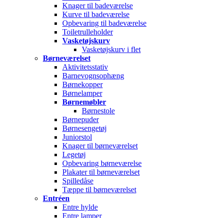
Knager til badeværelse
Kurve til badeværelse
Opbevaring til badeværelse
Toiletrulleholder
Vasketøjskurv
Vasketøjskurv i flet
Børneværelset
Aktivitetsstativ
Barnevognsophæng
Børnekopper
Børnelamper
Børnemøbler
Børnestole
Børnepuder
Børnesengetøj
Juniorstol
Knager til børneværelset
Legetøj
Opbevaring børneværelse
Plakater til børneværelset
Spilledåse
Tæppe til børneværelset
Entréen
Entre hylde
Entre lamper