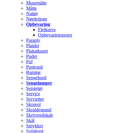
Musemåtte
Måtte
Nattøj
Nøgleringe
Opbevaring
Fletkurve
Opbevaringsposer
Paraply
Plaider
Plakatkunst
Puder
Puf
Puslespil
Ramme
Sengebord
Sengelamper
Sengetøj
Service
Servietter
Skoreol
Skraldespand
Skriveredskab
Skål
Smykker
Sofabord