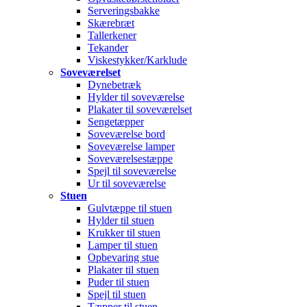
Serveringsbakke
Skærebræt
Tallerkener
Tekander
Viskestykker/Karklude
Soveværelset
Dynebetræk
Hylder til soveværelse
Plakater til soveværelset
Sengetæpper
Soveværelse bord
Soveværelse lamper
Soveværelsestæppe
Spejl til soveværelse
Ur til soveværelse
Stuen
Gulvtæppe til stuen
Hylder til stuen
Krukker til stuen
Lamper til stuen
Opbevaring stue
Plakater til stuen
Puder til stuen
Spejl til stuen
Tæpper til stuen