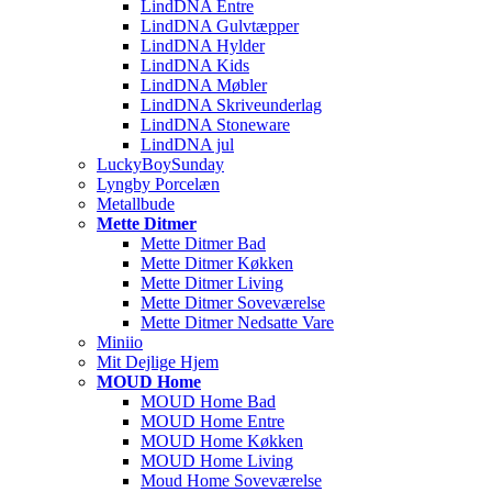
LindDNA Entre
LindDNA Gulvtæpper
LindDNA Hylder
LindDNA Kids
LindDNA Møbler
LindDNA Skriveunderlag
LindDNA Stoneware
LindDNA jul
LuckyBoySunday
Lyngby Porcelæn
Metallbude
Mette Ditmer
Mette Ditmer Bad
Mette Ditmer Køkken
Mette Ditmer Living
Mette Ditmer Soveværelse
Mette Ditmer Nedsatte Vare
Miniio
Mit Dejlige Hjem
MOUD Home
MOUD Home Bad
MOUD Home Entre
MOUD Home Køkken
MOUD Home Living
Moud Home Soveværelse