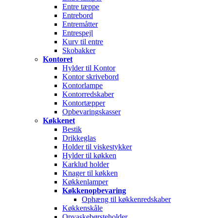
Entre tæppe
Entrebord
Entremåtter
Entrespejl
Kurv til entre
Skobakker
Kontoret
Hylder til Kontor
Kontor skrivebord
Kontorlampe
Kontorredskaber
Kontortæpper
Opbevaringskasser
Køkkenet
Bestik
Drikkeglas
Holder til viskestykker
Hylder til køkken
Karklud holder
Knager til køkken
Køkkenlamper
Køkkenopbevaring
Ophæng til køkkenredskaber
Køkkenskåle
Opvaskebørsteholder