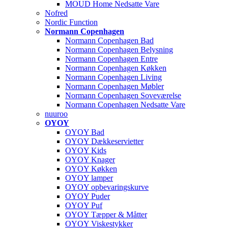
MOUD Home Nedsatte Vare
Nofred
Nordic Function
Normann Copenhagen
Normann Copenhagen Bad
Normann Copenhagen Belysning
Normann Copenhagen Entre
Normann Copenhagen Køkken
Normann Copenhagen Living
Normann Copenhagen Møbler
Normann Copenhagen Soveværelse
Normann Copenhagen Nedsatte Vare
nuuroo
OYOY
OYOY Bad
OYOY Dækkeservietter
OYOY Kids
OYOY Knager
OYOY Køkken
OYOY lamper
OYOY opbevaringskurve
OYOY Puder
OYOY Puf
OYOY Tæpper & Måtter
OYOY Viskestykker