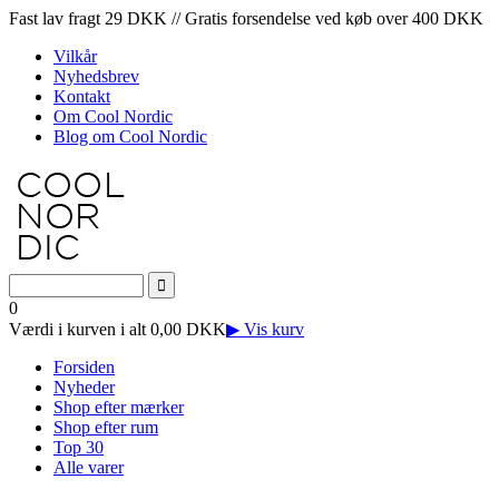
Fast lav fragt 29 DKK // Gratis forsendelse ved køb over 400 DKK
Vilkår
Nyhedsbrev
Kontakt
Om Cool Nordic
Blog om Cool Nordic
0
Værdi i kurven i alt 0,00 DKK
▶ Vis kurv
Forsiden
Nyheder
Shop efter mærker
Shop efter rum
Top 30
Alle varer