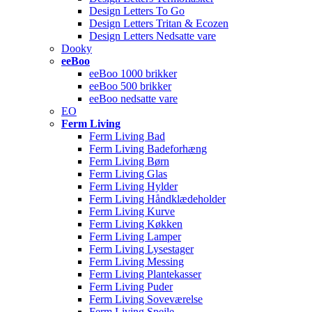
Design Letters To Go
Design Letters Tritan & Ecozen
Design Letters Nedsatte vare
Dooky
eeBoo
eeBoo 1000 brikker
eeBoo 500 brikker
eeBoo nedsatte vare
EO
Ferm Living
Ferm Living Bad
Ferm Living Badeforhæng
Ferm Living Børn
Ferm Living Glas
Ferm Living Hylder
Ferm Living Håndklædeholder
Ferm Living Kurve
Ferm Living Køkken
Ferm Living Lamper
Ferm Living Lysestager
Ferm Living Messing
Ferm Living Plantekasser
Ferm Living Puder
Ferm Living Soveværelse
Ferm Living Spejle