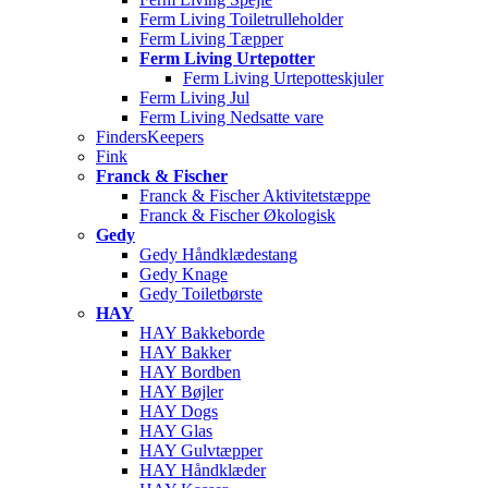
Ferm Living Toiletrulleholder
Ferm Living Tæpper
Ferm Living Urtepotter
Ferm Living Urtepotteskjuler
Ferm Living Jul
Ferm Living Nedsatte vare
FindersKeepers
Fink
Franck & Fischer
Franck & Fischer Aktivitetstæppe
Franck & Fischer Økologisk
Gedy
Gedy Håndklædestang
Gedy Knage
Gedy Toiletbørste
HAY
HAY Bakkeborde
HAY Bakker
HAY Bordben
HAY Bøjler
HAY Dogs
HAY Glas
HAY Gulvtæpper
HAY Håndklæder