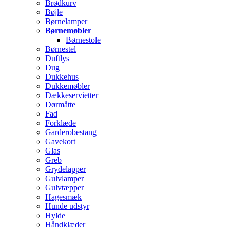
Brødkurv
Bøjle
Børnelamper
Børnemøbler
Børnestole
Børnestel
Duftlys
Dug
Dukkehus
Dukkemøbler
Dækkeservietter
Dørmåtte
Fad
Forklæde
Garderobestang
Gavekort
Glas
Greb
Grydelapper
Gulvlamper
Gulvtæpper
Hagesmæk
Hunde udstyr
Hylde
Håndklæder