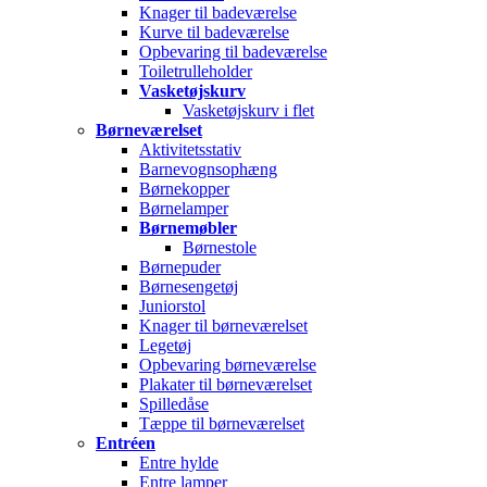
Knager til badeværelse
Kurve til badeværelse
Opbevaring til badeværelse
Toiletrulleholder
Vasketøjskurv
Vasketøjskurv i flet
Børneværelset
Aktivitetsstativ
Barnevognsophæng
Børnekopper
Børnelamper
Børnemøbler
Børnestole
Børnepuder
Børnesengetøj
Juniorstol
Knager til børneværelset
Legetøj
Opbevaring børneværelse
Plakater til børneværelset
Spilledåse
Tæppe til børneværelset
Entréen
Entre hylde
Entre lamper