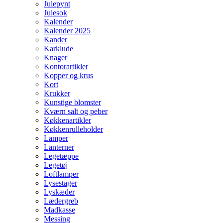
Julepynt
Julesok
Kalender
Kalender 2025
Kander
Karklude
Knager
Kontorartikler
Kopper og krus
Kort
Krukker
Kunstige blomster
Kværn salt og peber
Køkkenartikler
Køkkenrulleholder
Lamper
Lanterner
Legetæppe
Legetøj
Loftlamper
Lysestager
Lyskæder
Lædergreb
Madkasse
Messing