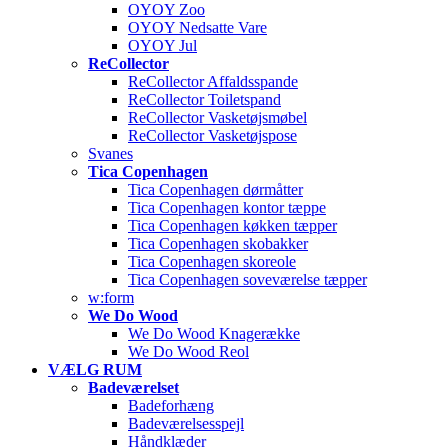
OYOY Zoo
OYOY Nedsatte Vare
OYOY Jul
ReCollector
ReCollector Affaldsspande
ReCollector Toiletspand
ReCollector Vasketøjsmøbel
ReCollector Vasketøjspose
Svanes
Tica Copenhagen
Tica Copenhagen dørmåtter
Tica Copenhagen kontor tæppe
Tica Copenhagen køkken tæpper
Tica Copenhagen skobakker
Tica Copenhagen skoreole
Tica Copenhagen soveværelse tæpper
w:form
We Do Wood
We Do Wood Knagerække
We Do Wood Reol
VÆLG RUM
Badeværelset
Badeforhæng
Badeværelsesspejl
Håndklæder