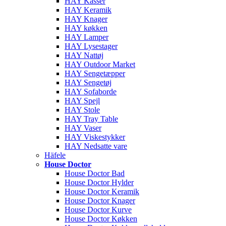
HAY Kasser
HAY Keramik
HAY Knager
HAY køkken
HAY Lamper
HAY Lysestager
HAY Nattøj
HAY Outdoor Market
HAY Sengetæpper
HAY Sengetøj
HAY Sofaborde
HAY Spejl
HAY Stole
HAY Tray Table
HAY Vaser
HAY Viskestykker
HAY Nedsatte vare
Häfele
House Doctor
House Doctor Bad
House Doctor Hylder
House Doctor Keramik
House Doctor Knager
House Doctor Kurve
House Doctor Køkken