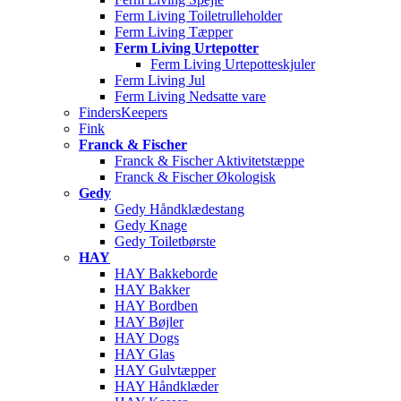
Ferm Living Toiletrulleholder
Ferm Living Tæpper
Ferm Living Urtepotter
Ferm Living Urtepotteskjuler
Ferm Living Jul
Ferm Living Nedsatte vare
FindersKeepers
Fink
Franck & Fischer
Franck & Fischer Aktivitetstæppe
Franck & Fischer Økologisk
Gedy
Gedy Håndklædestang
Gedy Knage
Gedy Toiletbørste
HAY
HAY Bakkeborde
HAY Bakker
HAY Bordben
HAY Bøjler
HAY Dogs
HAY Glas
HAY Gulvtæpper
HAY Håndklæder