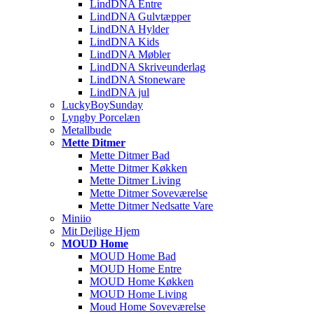
LindDNA Entre
LindDNA Gulvtæpper
LindDNA Hylder
LindDNA Kids
LindDNA Møbler
LindDNA Skriveunderlag
LindDNA Stoneware
LindDNA jul
LuckyBoySunday
Lyngby Porcelæn
Metallbude
Mette Ditmer
Mette Ditmer Bad
Mette Ditmer Køkken
Mette Ditmer Living
Mette Ditmer Soveværelse
Mette Ditmer Nedsatte Vare
Miniio
Mit Dejlige Hjem
MOUD Home
MOUD Home Bad
MOUD Home Entre
MOUD Home Køkken
MOUD Home Living
Moud Home Soveværelse