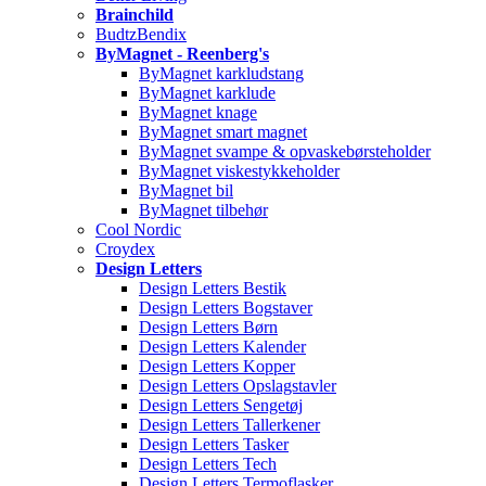
Brainchild
BudtzBendix
ByMagnet - Reenberg's
ByMagnet karkludstang
ByMagnet karklude
ByMagnet knage
ByMagnet smart magnet
ByMagnet svampe & opvaskebørsteholder
ByMagnet viskestykkeholder
ByMagnet bil
ByMagnet tilbehør
Cool Nordic
Croydex
Design Letters
Design Letters Bestik
Design Letters Bogstaver
Design Letters Børn
Design Letters Kalender
Design Letters Kopper
Design Letters Opslagstavler
Design Letters Sengetøj
Design Letters Tallerkener
Design Letters Tasker
Design Letters Tech
Design Letters Termoflasker