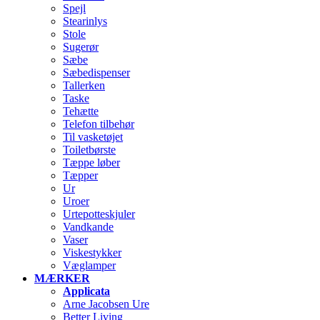
Spejl
Stearinlys
Stole
Sugerør
Sæbe
Sæbedispenser
Tallerken
Taske
Tehætte
Telefon tilbehør
Til vasketøjet
Toiletbørste
Tæppe løber
Tæpper
Ur
Uroer
Urtepotteskjuler
Vandkande
Vaser
Viskestykker
Væglamper
MÆRKER
Applicata
Arne Jacobsen Ure
Better Living