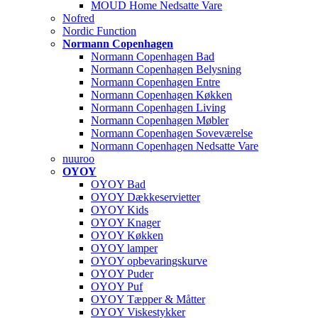
MOUD Home Nedsatte Vare
Nofred
Nordic Function
Normann Copenhagen
Normann Copenhagen Bad
Normann Copenhagen Belysning
Normann Copenhagen Entre
Normann Copenhagen Køkken
Normann Copenhagen Living
Normann Copenhagen Møbler
Normann Copenhagen Soveværelse
Normann Copenhagen Nedsatte Vare
nuuroo
OYOY
OYOY Bad
OYOY Dækkeservietter
OYOY Kids
OYOY Knager
OYOY Køkken
OYOY lamper
OYOY opbevaringskurve
OYOY Puder
OYOY Puf
OYOY Tæpper & Måtter
OYOY Viskestykker