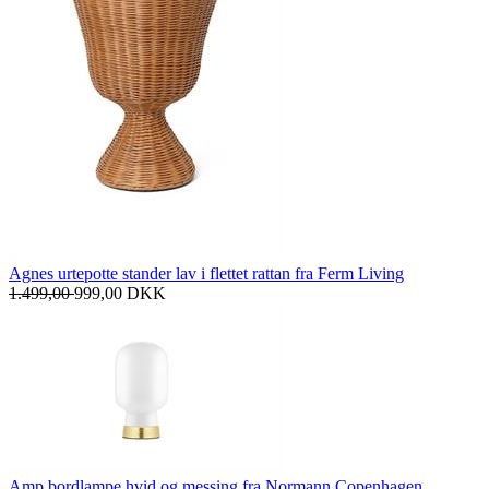
Agnes urtepotte stander lav i flettet rattan fra Ferm Living
1.499,00
999,00
DKK
Amp bordlampe hvid og messing fra Normann Copenhagen