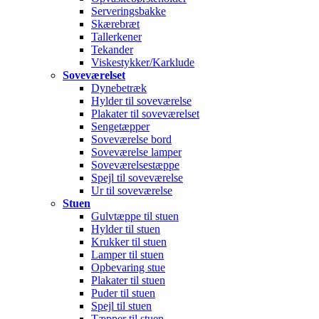
Serveringsbakke
Skærebræt
Tallerkener
Tekander
Viskestykker/Karklude
Soveværelset
Dynebetræk
Hylder til soveværelse
Plakater til soveværelset
Sengetæpper
Soveværelse bord
Soveværelse lamper
Soveværelsestæppe
Spejl til soveværelse
Ur til soveværelse
Stuen
Gulvtæppe til stuen
Hylder til stuen
Krukker til stuen
Lamper til stuen
Opbevaring stue
Plakater til stuen
Puder til stuen
Spejl til stuen
Tæpper til stuen