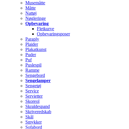
Musemåtte
Måtte
Nattøj
Nøgleringe
Opbevaring
Fletkurve
Opbevaringsposer
Paraply
Plaider
Plakatkunst
Puder
Puf
Puslespil
Ramme
Sengebord
Sengelamper
Sengetøj
Service
Servietter
Skoreol
Skraldespand
Skriveredskab
Skål
Smykker
Sofabord