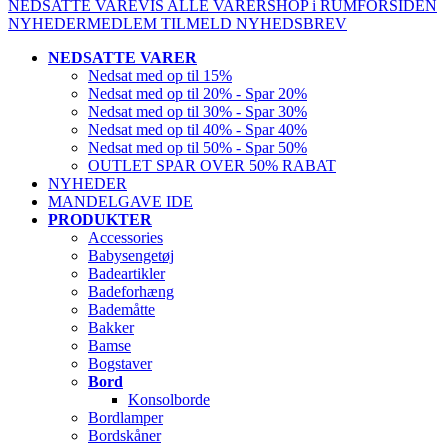
NEDSATTE VARE
VIS ALLE VARER
SHOP i RUM
FORSIDEN
NYHEDER
MEDLEM
TILMELD NYHEDSBREV
NEDSATTE VARER
Nedsat med op til 15%
Nedsat med op til 20% - Spar 20%
Nedsat med op til 30% - Spar 30%
Nedsat med op til 40% - Spar 40%
Nedsat med op til 50% - Spar 50%
OUTLET SPAR OVER 50% RABAT
NYHEDER
MANDELGAVE IDE
PRODUKTER
Accessories
Babysengetøj
Badeartikler
Badeforhæng
Bademåtte
Bakker
Bamse
Bogstaver
Bord
Konsolborde
Bordlamper
Bordskåner