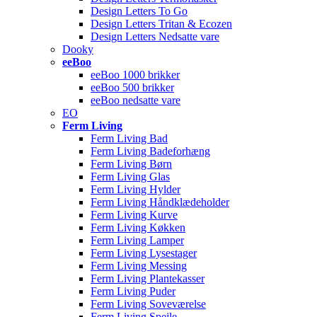
Design Letters To Go
Design Letters Tritan & Ecozen
Design Letters Nedsatte vare
Dooky
eeBoo
eeBoo 1000 brikker
eeBoo 500 brikker
eeBoo nedsatte vare
EO
Ferm Living
Ferm Living Bad
Ferm Living Badeforhæng
Ferm Living Børn
Ferm Living Glas
Ferm Living Hylder
Ferm Living Håndklædeholder
Ferm Living Kurve
Ferm Living Køkken
Ferm Living Lamper
Ferm Living Lysestager
Ferm Living Messing
Ferm Living Plantekasser
Ferm Living Puder
Ferm Living Soveværelse
Ferm Living Spejle