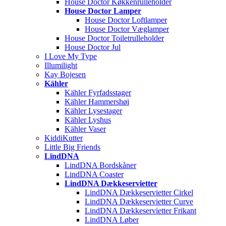
House Doctor Køkkenrulleholder
House Doctor Lamper
House Doctor Loftlamper
House Doctor Væglamper
House Doctor Toiletrulleholder
House Doctor Jul
I Love My Type
Illumilight
Kay Bojesen
Kähler
Kähler Fyrfadsstager
Kähler Hammershøi
Kähler Lysestager
Kähler Lyshus
Kähler Vaser
KiddiKutter
Little Big Friends
LïndDNA
LindDNA Bordskåner
LindDNA Coaster
LindDNA Dækkeservietter
LindDNA Dækkeservietter Cirkel
LindDNA Dækkeservietter Curve
LindDNA Dækkeservietter Frikant
LindDNA Løber