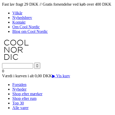
Fast lav fragt 29 DKK // Gratis forsendelse ved køb over 400 DKK
Vilkår
Nyhedsbrev
Kontakt
Om Cool Nordic
Blog om Cool Nordic
0
Værdi i kurven i alt 0,00 DKK
▶ Vis kurv
Forsiden
Nyheder
Shop efter mærker
Shop efter rum
Top 30
Alle varer