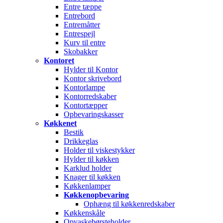
Entre tæppe
Entrebord
Entremåtter
Entrespejl
Kurv til entre
Skobakker
Kontoret
Hylder til Kontor
Kontor skrivebord
Kontorlampe
Kontorredskaber
Kontortæpper
Opbevaringskasser
Køkkenet
Bestik
Drikkeglas
Holder til viskestykker
Hylder til køkken
Karklud holder
Knager til køkken
Køkkenlamper
Køkkenopbevaring
Ophæng til køkkenredskaber
Køkkenskåle
Opvaskebørsteholder