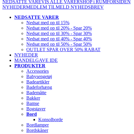
NEDSATTE VARE
VIS ALLE VARER
SHOP i RUM
FORSIDEN
NYHEDER
MEDLEM
TILMELD NYHEDSBREV
NEDSATTE VARER
Nedsat med op til 15%
Nedsat med op til 20% - Spar 20%
Nedsat med op til 30% - Spar 30%
Nedsat med op til 40% - Spar 40%
Nedsat med op til 50% - Spar 50%
OUTLET SPAR OVER 50% RABAT
NYHEDER
MANDELGAVE IDE
PRODUKTER
Accessories
Babysengetøj
Badeartikler
Badeforhæng
Bademåtte
Bakker
Bamse
Bogstaver
Bord
Konsolborde
Bordlamper
Bordskåner