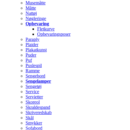
Musemåtte
Måtte
Nattøj
Nøgleringe
Opbevaring
Fletkurve
Opbevaringsposer
Paraply
Plaider
Plakatkunst
Puder
Puf
Puslespil
Ramme
Sengebord
Sengelamper
Sengetøj
Service
Servietter
Skoreol
Skraldespand
Skriveredskab
Skål
Smykker
Sofabord