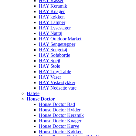
HAY Kasser
HAY Keramik
HAY Knager
HAY køkken
HAY Lamper
HAY Lysestager
HAY Nattøj
HAY Outdoor Market
HAY Sengetæpper
HAY Sengetøj
HAY Sofaborde
HAY Spejl
HAY Stole
HAY Tray Table
HAY Vaser
HAY Viskestykker
HAY Nedsatte vare
Häfele
House Doctor
House Doctor Bad
House Doctor Hylder
House Doctor Keramik
House Doctor Knager
House Doctor Kurve
House Doctor Køkken