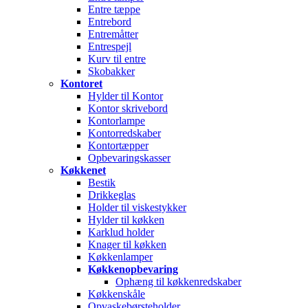
Entre tæppe
Entrebord
Entremåtter
Entrespejl
Kurv til entre
Skobakker
Kontoret
Hylder til Kontor
Kontor skrivebord
Kontorlampe
Kontorredskaber
Kontortæpper
Opbevaringskasser
Køkkenet
Bestik
Drikkeglas
Holder til viskestykker
Hylder til køkken
Karklud holder
Knager til køkken
Køkkenlamper
Køkkenopbevaring
Ophæng til køkkenredskaber
Køkkenskåle
Opvaskebørsteholder