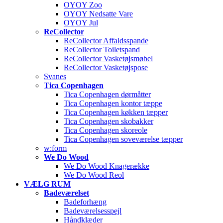
OYOY Zoo
OYOY Nedsatte Vare
OYOY Jul
ReCollector
ReCollector Affaldsspande
ReCollector Toiletspand
ReCollector Vasketøjsmøbel
ReCollector Vasketøjspose
Svanes
Tica Copenhagen
Tica Copenhagen dørmåtter
Tica Copenhagen kontor tæppe
Tica Copenhagen køkken tæpper
Tica Copenhagen skobakker
Tica Copenhagen skoreole
Tica Copenhagen soveværelse tæpper
w:form
We Do Wood
We Do Wood Knagerække
We Do Wood Reol
VÆLG RUM
Badeværelset
Badeforhæng
Badeværelsesspejl
Håndklæder