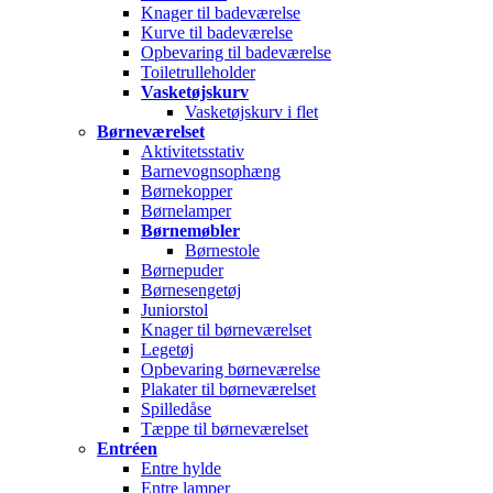
Knager til badeværelse
Kurve til badeværelse
Opbevaring til badeværelse
Toiletrulleholder
Vasketøjskurv
Vasketøjskurv i flet
Børneværelset
Aktivitetsstativ
Barnevognsophæng
Børnekopper
Børnelamper
Børnemøbler
Børnestole
Børnepuder
Børnesengetøj
Juniorstol
Knager til børneværelset
Legetøj
Opbevaring børneværelse
Plakater til børneværelset
Spilledåse
Tæppe til børneværelset
Entréen
Entre hylde
Entre lamper