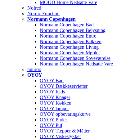
MOUD Home Nedsatte Vare
Nofred
Nordic Function
Normann Copenhagen
Normann Copenhagen Bad
Normann Copenhagen Belysning
Normann Copenhagen Entre
Normann Copenhagen Køkken
Normann Copenhagen Living
Normann Copenhagen Møbler
Normann Copenhagen Soveværelse
Normann Copenhagen Nedsatte Vare
nuuroo
OYOY
OYOY Bad
OYOY Dækkeservietter
OYOY Kids
OYOY Knager
OYOY Køkken
OYOY lamper
OYOY opbevaringskurve
OYOY Puder
OYOY Puf
OYOY Tæpper & Måtter
OYOY Viskestykker