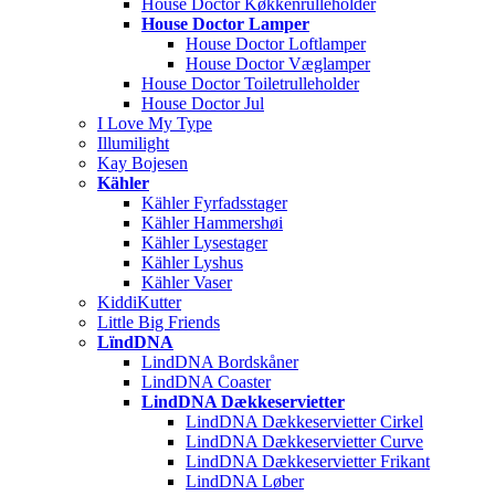
House Doctor Køkkenrulleholder
House Doctor Lamper
House Doctor Loftlamper
House Doctor Væglamper
House Doctor Toiletrulleholder
House Doctor Jul
I Love My Type
Illumilight
Kay Bojesen
Kähler
Kähler Fyrfadsstager
Kähler Hammershøi
Kähler Lysestager
Kähler Lyshus
Kähler Vaser
KiddiKutter
Little Big Friends
LïndDNA
LindDNA Bordskåner
LindDNA Coaster
LindDNA Dækkeservietter
LindDNA Dækkeservietter Cirkel
LindDNA Dækkeservietter Curve
LindDNA Dækkeservietter Frikant
LindDNA Løber