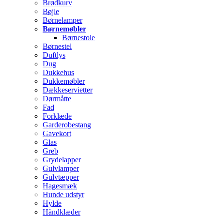
Brødkurv
Bøjle
Børnelamper
Børnemøbler
Børnestole
Børnestel
Duftlys
Dug
Dukkehus
Dukkemøbler
Dækkeservietter
Dørmåtte
Fad
Forklæde
Garderobestang
Gavekort
Glas
Greb
Grydelapper
Gulvlamper
Gulvtæpper
Hagesmæk
Hunde udstyr
Hylde
Håndklæder