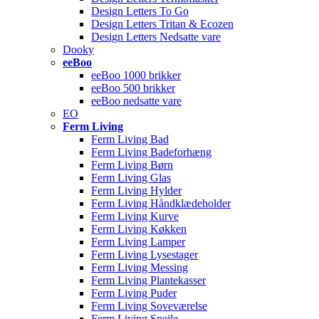
Design Letters To Go
Design Letters Tritan & Ecozen
Design Letters Nedsatte vare
Dooky
eeBoo
eeBoo 1000 brikker
eeBoo 500 brikker
eeBoo nedsatte vare
EO
Ferm Living
Ferm Living Bad
Ferm Living Badeforhæng
Ferm Living Børn
Ferm Living Glas
Ferm Living Hylder
Ferm Living Håndklædeholder
Ferm Living Kurve
Ferm Living Køkken
Ferm Living Lamper
Ferm Living Lysestager
Ferm Living Messing
Ferm Living Plantekasser
Ferm Living Puder
Ferm Living Soveværelse
Ferm Living Spejle