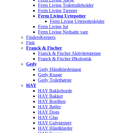
Ferm Living Toiletrulleholder
Ferm Living Tæpper
Ferm Living Urtepotter
Ferm Living Urtepotteskjuler
Ferm Living Jul
Ferm Living Nedsatte vare
FindersKeepers
Fink
Franck & Fischer
Franck & Fischer Aktivitetstæppe
Franck & Fischer Økologisk
Gedy
Gedy Håndklædestang
Gedy Knage
Gedy Toiletbørste
HAY
HAY Bakkeborde
HAY Bakker
HAY Bordben
HAY Bøjler
HAY Dogs
HAY Glas
HAY Gulvtæpper
HAY Håndklæder