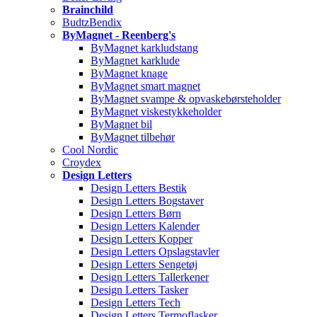
Brainchild
BudtzBendix
ByMagnet - Reenberg's
ByMagnet karkludstang
ByMagnet karklude
ByMagnet knage
ByMagnet smart magnet
ByMagnet svampe & opvaskebørsteholder
ByMagnet viskestykkeholder
ByMagnet bil
ByMagnet tilbehør
Cool Nordic
Croydex
Design Letters
Design Letters Bestik
Design Letters Bogstaver
Design Letters Børn
Design Letters Kalender
Design Letters Kopper
Design Letters Opslagstavler
Design Letters Sengetøj
Design Letters Tallerkener
Design Letters Tasker
Design Letters Tech
Design Letters Termoflasker