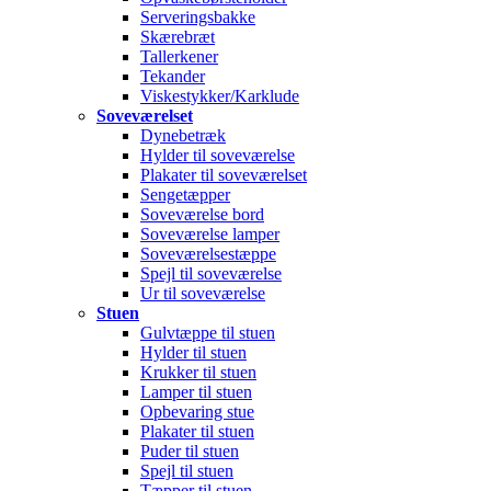
Serveringsbakke
Skærebræt
Tallerkener
Tekander
Viskestykker/Karklude
Soveværelset
Dynebetræk
Hylder til soveværelse
Plakater til soveværelset
Sengetæpper
Soveværelse bord
Soveværelse lamper
Soveværelsestæppe
Spejl til soveværelse
Ur til soveværelse
Stuen
Gulvtæppe til stuen
Hylder til stuen
Krukker til stuen
Lamper til stuen
Opbevaring stue
Plakater til stuen
Puder til stuen
Spejl til stuen
Tæpper til stuen