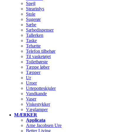
Spejl
Stearinlys
Stole
Sugerør
Sæbe
Sæbedispenser
Tallerken
Taske
Tehætte
Telefon tilbehør
Til vasketøjet
Toiletbørste
Tæppe løber
Tæpper
Ur
Uroer
Urtepotteskjuler
Vandkande
Vaser
Viskestykker
Væglamper
MÆRKER
Applicata
Arne Jacobsen Ure
Better Living