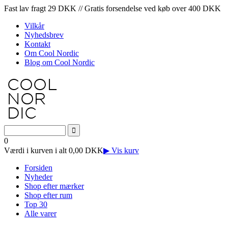
Fast lav fragt 29 DKK // Gratis forsendelse ved køb over 400 DKK
Vilkår
Nyhedsbrev
Kontakt
Om Cool Nordic
Blog om Cool Nordic
0
Værdi i kurven i alt 0,00 DKK
▶ Vis kurv
Forsiden
Nyheder
Shop efter mærker
Shop efter rum
Top 30
Alle varer