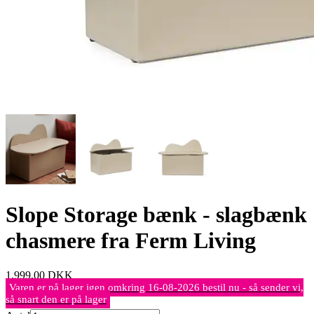
Slope Storage bænk - slagbænk
chasmere fra Ferm Living
1.999,00
DKK
Varen er på lager igen omkring 16-08-2026 bestil nu - så sender vi,
så snart den er på lager