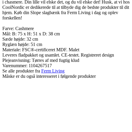
i chasmere. Din lille vil elske det, og du vil elske det! Husk, at vi hos
CoolNordic er dedikerede til at tilbyde dig de bedste produkter til dit
hjem. Køb din Slope slagbænk fra Ferm Living i dag og oplev
forskellen!
Farve: Cashmere
Mål: B: 75 x H: 51 x D: 38 cm
Sæde højde: 32 cm
Ryglæn højde: 51 cm
Materiale: FSC®-certificeret MDF. Malet
Leveres fladpakket og usamlet. CE-testet. Registreret design
Plejeanvisning: Tørres af med fugtig klud
Varenummer:
1104267517
Se alle produkter fra
Ferm Living
Måske er du også interesseret i følgende produkter