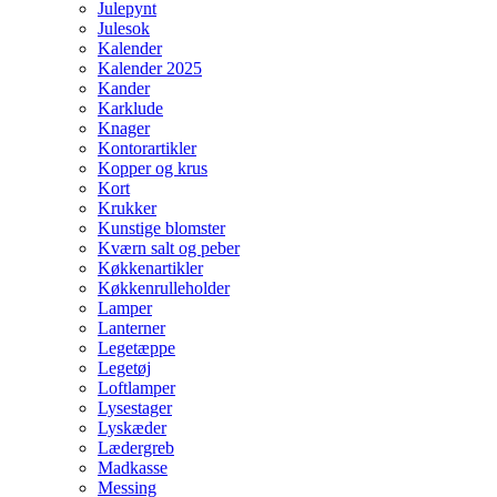
Julepynt
Julesok
Kalender
Kalender 2025
Kander
Karklude
Knager
Kontorartikler
Kopper og krus
Kort
Krukker
Kunstige blomster
Kværn salt og peber
Køkkenartikler
Køkkenrulleholder
Lamper
Lanterner
Legetæppe
Legetøj
Loftlamper
Lysestager
Lyskæder
Lædergreb
Madkasse
Messing