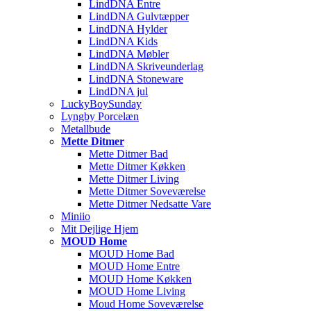
LindDNA Entre
LindDNA Gulvtæpper
LindDNA Hylder
LindDNA Kids
LindDNA Møbler
LindDNA Skriveunderlag
LindDNA Stoneware
LindDNA jul
LuckyBoySunday
Lyngby Porcelæn
Metallbude
Mette Ditmer
Mette Ditmer Bad
Mette Ditmer Køkken
Mette Ditmer Living
Mette Ditmer Soveværelse
Mette Ditmer Nedsatte Vare
Miniio
Mit Dejlige Hjem
MOUD Home
MOUD Home Bad
MOUD Home Entre
MOUD Home Køkken
MOUD Home Living
Moud Home Soveværelse