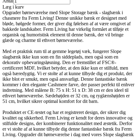
Antal
Læg i kurv
Opgrader børneværelse med Slope Storage bænk - slagbænk i
chasmere fra Ferm Living! Denne unikke bænk er designet med
bløde, bølgede former, der giver dig følelsen af at være omgivet af
bakkede landskaber. Ferm Living har virkelig formået at tilføje et
organisk og humoristisk element til denne bænk, der vil bringe
glæde og charme til ethvert børneværelse.
Med et praktisk rum til at gemme legetøj væk, fungerer Slope
slagbænk ikke kun som en fin siddeplads, men også som en
dekorativ opbevaringsløsning. Den er fremstillet af FSC®-
certificeret MDF, hvilket betyder, at den ikke kun er stilfuld, men
også bæredygtig. Vi er stolte af at kunne tilbyde dig et produkt, der
ikke blot er smukt, men også ansvarligt. Denne fantastiske bænk
kommer i den elegante Cashmere farve, der passer perfekt til enhver
indretning. Med målene B: 75 x H: 51 x D: 38 cm er den ideel til
ethvert børneværelse. Sædehøjden er 32 cm, og ryglænshøjden er
51 cm, hvilket sikrer optimal komfort for dit barn.
Produktet er CE-testet og har et registreret design, der sikrer dig
kvalitet og sikkerhed. Ferm Living er kendt for deres innovative og
stilfulde designs, der kombinerer funktionalitet med æstetik. Derfor
er vi stolte af at kunne tilbyde dig denne fantastiske bænk fra Ferm
Living. Opgrader dit børneværelse i dag med vores Slope slagbænk