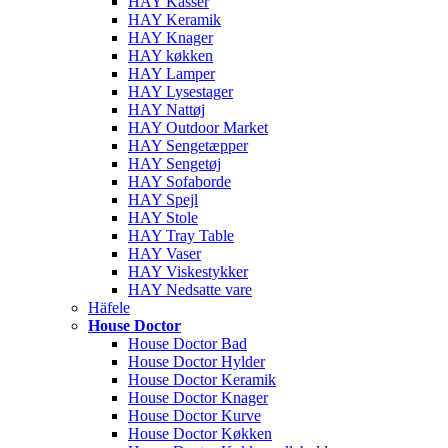
HAY Kasser
HAY Keramik
HAY Knager
HAY køkken
HAY Lamper
HAY Lysestager
HAY Nattøj
HAY Outdoor Market
HAY Sengetæpper
HAY Sengetøj
HAY Sofaborde
HAY Spejl
HAY Stole
HAY Tray Table
HAY Vaser
HAY Viskestykker
HAY Nedsatte vare
Häfele
House Doctor
House Doctor Bad
House Doctor Hylder
House Doctor Keramik
House Doctor Knager
House Doctor Kurve
House Doctor Køkken