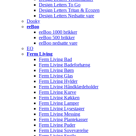
Design Letters To Go
Design Letters Tritan & Ecozen
Design Letters Nedsatte vare
Dooky
eeBoo
eeBoo 1000 brikker
eeBoo 500 brikker
eeBoo nedsatte vare
EO
Ferm Living
Ferm Living Bad
Ferm Living Badeforhæng
Ferm Living Børn
Ferm Living Glas
Ferm Living Hylder
Ferm Living Håndklædeholder
Ferm Living Kurve
Ferm Living Køkken
Ferm Living Lamper
Ferm Living Lysestager
Ferm Living Messing
Ferm Living Plantekasser
Ferm Living Puder
Ferm Living Soveværelse
Ferm Living Spejle