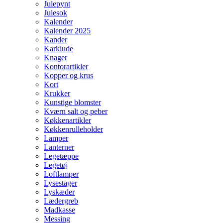
Julepynt
Julesok
Kalender
Kalender 2025
Kander
Karklude
Knager
Kontorartikler
Kopper og krus
Kort
Krukker
Kunstige blomster
Kværn salt og peber
Køkkenartikler
Køkkenrulleholder
Lamper
Lanterner
Legetæppe
Legetøj
Loftlamper
Lysestager
Lyskæder
Lædergreb
Madkasse
Messing