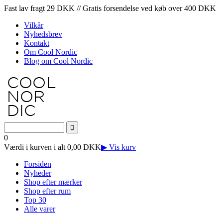
Fast lav fragt 29 DKK // Gratis forsendelse ved køb over 400 DKK
Vilkår
Nyhedsbrev
Kontakt
Om Cool Nordic
Blog om Cool Nordic
0
Værdi i kurven i alt 0,00 DKK
▶ Vis kurv
Forsiden
Nyheder
Shop efter mærker
Shop efter rum
Top 30
Alle varer