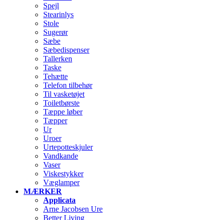
Spejl
Stearinlys
Stole
Sugerør
Sæbe
Sæbedispenser
Tallerken
Taske
Tehætte
Telefon tilbehør
Til vasketøjet
Toiletbørste
Tæppe løber
Tæpper
Ur
Uroer
Urtepotteskjuler
Vandkande
Vaser
Viskestykker
Væglamper
MÆRKER
Applicata
Arne Jacobsen Ure
Better Living