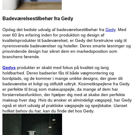
Badeværelsestilbehør fra Gedy
Opdag det bedste udvalg af badeværelsestilbehør fra
Gedy
. Med
over 60 års erfaring inden for produktion og design af
kvalitetsprodukter til badeværelset, er Gedy det foretrukne valg til
nyrenoverede badeværelser og hoteller. Deres smarte løsninger og
prisvindende design har sikret dem en markedsposition som
branchens førende.
Gedys
produkter er skabt med fokus på kvalitet og lang
holdbarhed. Deres badserier fås til både vægmontering og
bordplads, og de kommer i mange unikke designs, der giver dit
badeværelse et livligt og stilfuldt udtryk. Kosmetikspejlene fra Gedy
er perfekte til brug som makeupspejle, da mange af dem har
forstørrelsesfunktion, der hjælper dig med at skabe den perfekte
makeup hver dag. Hvis du ønsker et almindeligt vægspejl, har Gedy
også et stort udvalg af praktiske vægspejle og spejlskabe. Uanset
hvilket behov du har, kan du finde det hos Gedy.