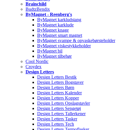
Brainchild
BudtzBendix
ByMagnet - Reenberg's
ByMagnet karkludstang
ByMagnet karklude
ByMagnet knage
ByMagnet smart magnet
ByMagnet svampe & opvaskebørsteholder
ByMagnet viskestykkeholder
ByMagnet bil
ByMagnet tilbehør
Cool Nordic
Croydex
Design Letters
Design Letters Bestik
Design Letters Bogstaver
Design Letters Børn
Design Letters Kalender
Design Letters Kopper
Design Letters Opslagstavler
Design Letters Sengetøj
Design Letters Tallerkener
Design Letters Tasker
Design Letters Tech
Design Letters Termoflasker