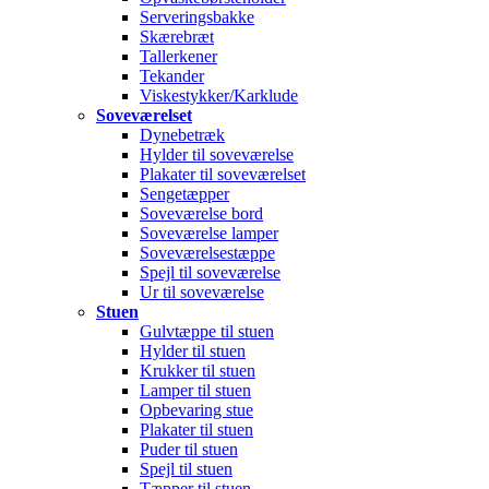
Serveringsbakke
Skærebræt
Tallerkener
Tekander
Viskestykker/Karklude
Soveværelset
Dynebetræk
Hylder til soveværelse
Plakater til soveværelset
Sengetæpper
Soveværelse bord
Soveværelse lamper
Soveværelsestæppe
Spejl til soveværelse
Ur til soveværelse
Stuen
Gulvtæppe til stuen
Hylder til stuen
Krukker til stuen
Lamper til stuen
Opbevaring stue
Plakater til stuen
Puder til stuen
Spejl til stuen
Tæpper til stuen