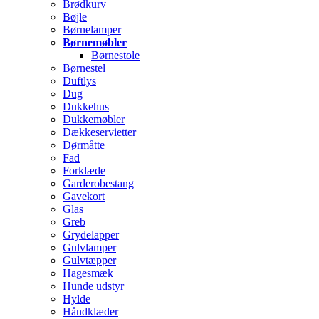
Brødkurv
Bøjle
Børnelamper
Børnemøbler
Børnestole
Børnestel
Duftlys
Dug
Dukkehus
Dukkemøbler
Dækkeservietter
Dørmåtte
Fad
Forklæde
Garderobestang
Gavekort
Glas
Greb
Grydelapper
Gulvlamper
Gulvtæpper
Hagesmæk
Hunde udstyr
Hylde
Håndklæder