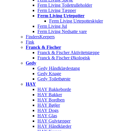
Ferm Living Toiletrulleholder
Ferm Living Tæpper
Ferm Living Urtepotter
Ferm Living Urtepotteskjuler
Ferm Living Jul
Ferm Living Nedsatte vare
FindersKeepers
Fink
Franck & Fischer
Franck & Fischer Aktivitetstæppe
Franck & Fischer Økologisk
Gedy
Gedy Håndklædestang
Gedy Knage
Gedy Toiletbørste
HAY
HAY Bakkeborde
HAY Bakker
HAY Bordben
HAY Bøjler
HAY Dogs
HAY Glas
HAY Gulvtæpper
HAY Håndklæder