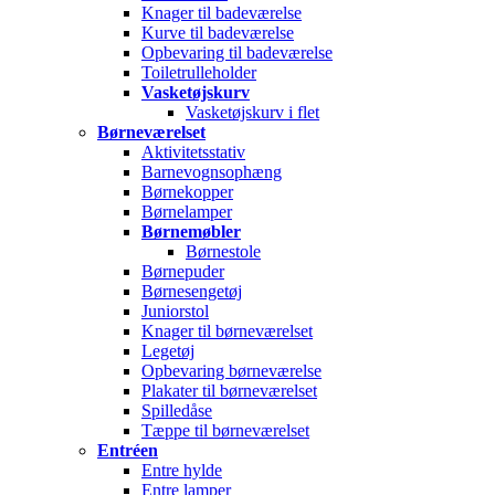
Knager til badeværelse
Kurve til badeværelse
Opbevaring til badeværelse
Toiletrulleholder
Vasketøjskurv
Vasketøjskurv i flet
Børneværelset
Aktivitetsstativ
Barnevognsophæng
Børnekopper
Børnelamper
Børnemøbler
Børnestole
Børnepuder
Børnesengetøj
Juniorstol
Knager til børneværelset
Legetøj
Opbevaring børneværelse
Plakater til børneværelset
Spilledåse
Tæppe til børneværelset
Entréen
Entre hylde
Entre lamper