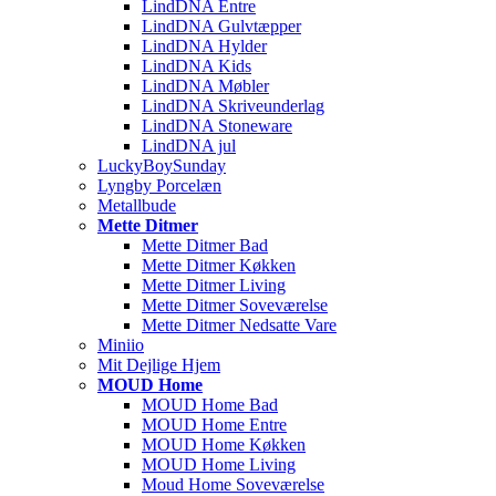
LindDNA Entre
LindDNA Gulvtæpper
LindDNA Hylder
LindDNA Kids
LindDNA Møbler
LindDNA Skriveunderlag
LindDNA Stoneware
LindDNA jul
LuckyBoySunday
Lyngby Porcelæn
Metallbude
Mette Ditmer
Mette Ditmer Bad
Mette Ditmer Køkken
Mette Ditmer Living
Mette Ditmer Soveværelse
Mette Ditmer Nedsatte Vare
Miniio
Mit Dejlige Hjem
MOUD Home
MOUD Home Bad
MOUD Home Entre
MOUD Home Køkken
MOUD Home Living
Moud Home Soveværelse