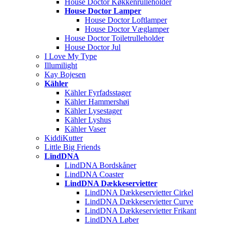
House Doctor Køkkenrulleholder
House Doctor Lamper
House Doctor Loftlamper
House Doctor Væglamper
House Doctor Toiletrulleholder
House Doctor Jul
I Love My Type
Illumilight
Kay Bojesen
Kähler
Kähler Fyrfadsstager
Kähler Hammershøi
Kähler Lysestager
Kähler Lyshus
Kähler Vaser
KiddiKutter
Little Big Friends
LïndDNA
LindDNA Bordskåner
LindDNA Coaster
LindDNA Dækkeservietter
LindDNA Dækkeservietter Cirkel
LindDNA Dækkeservietter Curve
LindDNA Dækkeservietter Frikant
LindDNA Løber