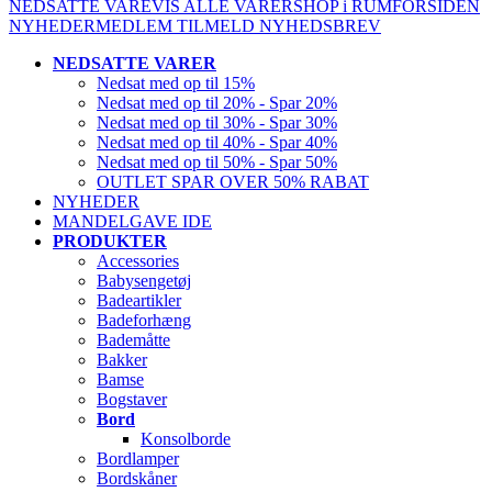
NEDSATTE VARE
VIS ALLE VARER
SHOP i RUM
FORSIDEN
NYHEDER
MEDLEM
TILMELD NYHEDSBREV
NEDSATTE VARER
Nedsat med op til 15%
Nedsat med op til 20% - Spar 20%
Nedsat med op til 30% - Spar 30%
Nedsat med op til 40% - Spar 40%
Nedsat med op til 50% - Spar 50%
OUTLET SPAR OVER 50% RABAT
NYHEDER
MANDELGAVE IDE
PRODUKTER
Accessories
Babysengetøj
Badeartikler
Badeforhæng
Bademåtte
Bakker
Bamse
Bogstaver
Bord
Konsolborde
Bordlamper
Bordskåner