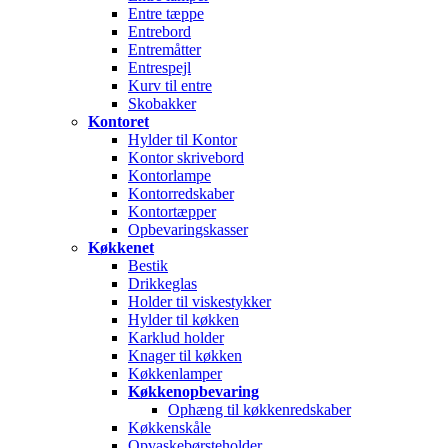
Entre tæppe
Entrebord
Entremåtter
Entrespejl
Kurv til entre
Skobakker
Kontoret
Hylder til Kontor
Kontor skrivebord
Kontorlampe
Kontorredskaber
Kontortæpper
Opbevaringskasser
Køkkenet
Bestik
Drikkeglas
Holder til viskestykker
Hylder til køkken
Karklud holder
Knager til køkken
Køkkenlamper
Køkkenopbevaring
Ophæng til køkkenredskaber
Køkkenskåle
Opvaskebørsteholder