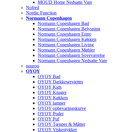
MOUD Home Nedsatte Vare
Nofred
Nordic Function
Normann Copenhagen
Normann Copenhagen Bad
Normann Copenhagen Belysning
Normann Copenhagen Entre
Normann Copenhagen Køkken
Normann Copenhagen Living
Normann Copenhagen Møbler
Normann Copenhagen Soveværelse
Normann Copenhagen Nedsatte Vare
nuuroo
OYOY
OYOY Bad
OYOY Dækkeservietter
OYOY Kids
OYOY Knager
OYOY Køkken
OYOY lamper
OYOY opbevaringskurve
OYOY Puder
OYOY Puf
OYOY Tæpper & Måtter
OYOY Viskestykker