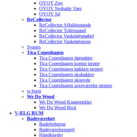
OYOY Zoo
OYOY Nedsatte Vare
OYOY Jul
ReCollector
ReCollector Affaldsspande
ReCollector Toiletspand
ReCollector Vasketøjsmøbel
ReCollector Vasketøjspose
Svanes
Tica Copenhagen
Tica Copenhagen dørmåtter
Tica Copenhagen kontor tæppe
Tica Copenhagen køkken tæpper
Tica Copenhagen skobakker
Tica Copenhagen skoreole
Tica Copenhagen soveværelse tæpper
w:form
We Do Wood
We Do Wood Knagerække
We Do Wood Reol
VÆLG RUM
Badeværelset
Badeforhæng
Badeværelsesspejl
Håndklæder