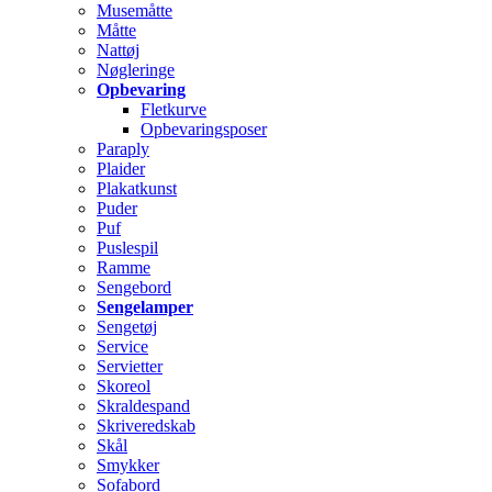
Musemåtte
Måtte
Nattøj
Nøgleringe
Opbevaring
Fletkurve
Opbevaringsposer
Paraply
Plaider
Plakatkunst
Puder
Puf
Puslespil
Ramme
Sengebord
Sengelamper
Sengetøj
Service
Servietter
Skoreol
Skraldespand
Skriveredskab
Skål
Smykker
Sofabord