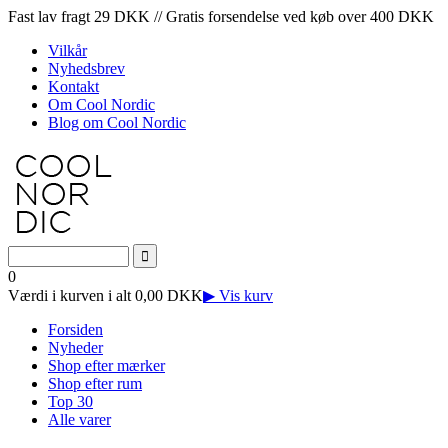
Fast lav fragt 29 DKK // Gratis forsendelse ved køb over 400 DKK
Vilkår
Nyhedsbrev
Kontakt
Om Cool Nordic
Blog om Cool Nordic
0
Værdi i kurven i alt 0,00 DKK
▶ Vis kurv
Forsiden
Nyheder
Shop efter mærker
Shop efter rum
Top 30
Alle varer