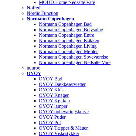
MOUD Home Nedsatte Vare
Nofred
Nordic Function
Normann Copenhagen
Normann Copenhagen Bad
Normann Copenhagen Belysning
Normann Copenhagen Entre
Normann Copenhagen Køkken
Normann Copenhagen Living
Normann Copenhagen Møbler
Normann Copenhagen Soveværelse
Normann Copenhagen Nedsatte Vare
nuuroo
OYOY
OYOY Bad
OYOY Dækkeservietter
OYOY Kids
OYOY Knager
OYOY Køkken
OYOY lamper
OYOY opbevaringskurve
OYOY Puder
OYOY Puf
OYOY Tæpper & Måtter
OYOY Viskestykker