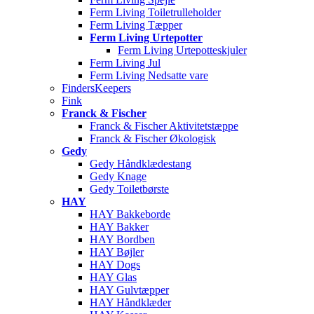
Ferm Living Toiletrulleholder
Ferm Living Tæpper
Ferm Living Urtepotter
Ferm Living Urtepotteskjuler
Ferm Living Jul
Ferm Living Nedsatte vare
FindersKeepers
Fink
Franck & Fischer
Franck & Fischer Aktivitetstæppe
Franck & Fischer Økologisk
Gedy
Gedy Håndklædestang
Gedy Knage
Gedy Toiletbørste
HAY
HAY Bakkeborde
HAY Bakker
HAY Bordben
HAY Bøjler
HAY Dogs
HAY Glas
HAY Gulvtæpper
HAY Håndklæder