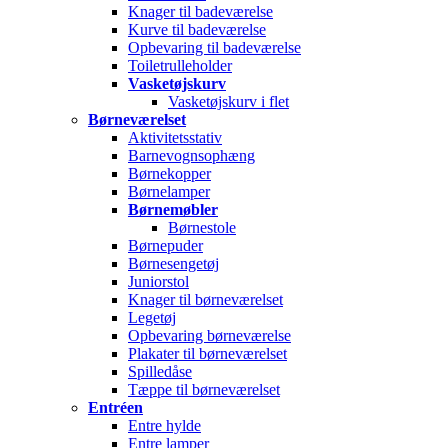
Knager til badeværelse
Kurve til badeværelse
Opbevaring til badeværelse
Toiletrulleholder
Vasketøjskurv
Vasketøjskurv i flet
Børneværelset
Aktivitetsstativ
Barnevognsophæng
Børnekopper
Børnelamper
Børnemøbler
Børnestole
Børnepuder
Børnesengetøj
Juniorstol
Knager til børneværelset
Legetøj
Opbevaring børneværelse
Plakater til børneværelset
Spilledåse
Tæppe til børneværelset
Entréen
Entre hylde
Entre lamper