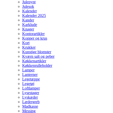
Julepynt
Julesok
Kalender
Kalender 2025
Kander
Karklude
Knager
Kontorartikler
Kopper og krus
Kort
Krukker
Kunstige blomster
Kværn salt og peber
Køkkenartikler
Køkkenrulleholder
Lamper
Lanterner
Legetæppe
Legetøj
Loftlamper
Lysestager
Lyskæder
Lædergreb
Madkasse
Messing