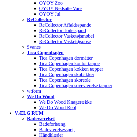
OYOY Zoo
OYOY Nedsatte Vare
OYOY Jul
ReCollector
ReCollector Affaldsspande
ReCollector Toiletspand
ReCollector Vasketøjsmøbel
ReCollector Vasketøjspose
Svanes
Tica Copenhagen
Tica Copenhagen dørmåtter
Tica Copenhagen kontor tæppe
Tica Copenhagen køkken tæpper
Tica Copenhagen skobakker
Tica Copenhagen skoreole
Tica Copenhagen soveværelse tæpper
w:form
We Do Wood
We Do Wood Knagerække
We Do Wood Reol
VÆLG RUM
Badeværelset
Badeforhæng
Badeværelsesspejl
Håndklæder