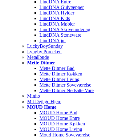
LindDNA Entre
LindDNA Gulvtæpper
LindDNA Hylder
LindDNA Kids
LindDNA Møbler
LindDNA Skriveunderlag
LindDNA Stoneware
LindDNA jul
LuckyBoySunday
Lyngby Porcelæn
Metallbude
Mette Ditmer
Mette Ditmer Bad
Mette Ditmer Køkken
Mette Ditmer Living
Mette Ditmer Soveværelse
Mette Ditmer Nedsatte Vare
Miniio
Mit Dejlige Hjem
MOUD Home
MOUD Home Bad
MOUD Home Entre
MOUD Home Køkken
MOUD Home Living
Moud Home Soveværelse