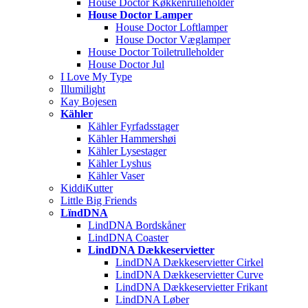
House Doctor Køkkenrulleholder
House Doctor Lamper
House Doctor Loftlamper
House Doctor Væglamper
House Doctor Toiletrulleholder
House Doctor Jul
I Love My Type
Illumilight
Kay Bojesen
Kähler
Kähler Fyrfadsstager
Kähler Hammershøi
Kähler Lysestager
Kähler Lyshus
Kähler Vaser
KiddiKutter
Little Big Friends
LïndDNA
LindDNA Bordskåner
LindDNA Coaster
LindDNA Dækkeservietter
LindDNA Dækkeservietter Cirkel
LindDNA Dækkeservietter Curve
LindDNA Dækkeservietter Frikant
LindDNA Løber