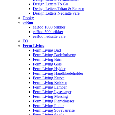
Design Letters To Go
Design Letters Tritan & Ecozen
Design Letters Nedsatte vare
Dooky
eeBoo
eeBoo 1000 brikker
eeBoo 500 brikker
eeBoo nedsatte vare
EO
Ferm Living
Ferm Living Bad
Ferm Living Badeforhæng
Ferm Living Børn
Ferm Living Glas
Ferm Living Hylder
Ferm Living Håndklædeholder
Ferm Living Kurve
Ferm Living Køkken
Ferm Living Lamper
Ferm Living Lysestager
Ferm Living Messing
Ferm Living Plantekasser
Ferm Living Puder
Ferm Living Soveværelse
Ferm Living Spejle