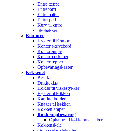
Entre tæppe
Entrebord
Entremåtter
Entrespejl
Kurv til entre
Skobakker
Kontoret
Hylder til Kontor
Kontor skrivebord
Kontorlampe
Kontorredskaber
Kontortæpper
Opbevaringskasser
Køkkenet
Bestik
Drikkeglas
Holder til viskestykker
Hylder til køkken
Karklud holder
Knager til køkken
Køkkenlamper
Køkkenopbevaring
Ophæng til køkkenredskaber
Køkkenskåle
Opvaskebørsteholder