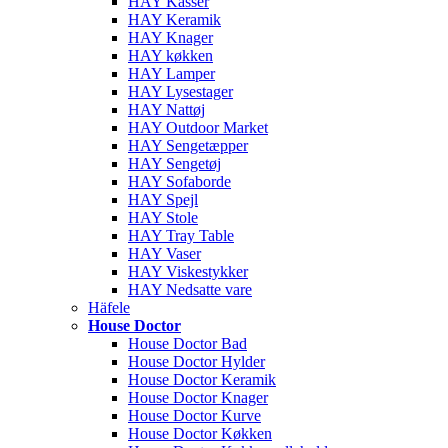
HAY Kasser
HAY Keramik
HAY Knager
HAY køkken
HAY Lamper
HAY Lysestager
HAY Nattøj
HAY Outdoor Market
HAY Sengetæpper
HAY Sengetøj
HAY Sofaborde
HAY Spejl
HAY Stole
HAY Tray Table
HAY Vaser
HAY Viskestykker
HAY Nedsatte vare
Häfele
House Doctor
House Doctor Bad
House Doctor Hylder
House Doctor Keramik
House Doctor Knager
House Doctor Kurve
House Doctor Køkken