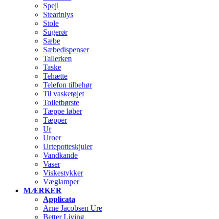
Spejl
Stearinlys
Stole
Sugerør
Sæbe
Sæbedispenser
Tallerken
Taske
Tehætte
Telefon tilbehør
Til vasketøjet
Toiletbørste
Tæppe løber
Tæpper
Ur
Uroer
Urtepotteskjuler
Vandkande
Vaser
Viskestykker
Væglamper
MÆRKER
Applicata
Arne Jacobsen Ure
Better Living