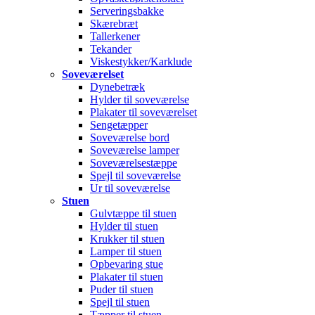
Serveringsbakke
Skærebræt
Tallerkener
Tekander
Viskestykker/Karklude
Soveværelset
Dynebetræk
Hylder til soveværelse
Plakater til soveværelset
Sengetæpper
Soveværelse bord
Soveværelse lamper
Soveværelsestæppe
Spejl til soveværelse
Ur til soveværelse
Stuen
Gulvtæppe til stuen
Hylder til stuen
Krukker til stuen
Lamper til stuen
Opbevaring stue
Plakater til stuen
Puder til stuen
Spejl til stuen
Tæpper til stuen