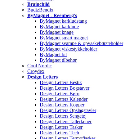
Brainchild
BudtzBendix
ByMagnet - Reenberg's
ByMagnet karkludstang
ByMagnet karklude
ByMagnet knage
ByMagnet smart magnet
ByMagnet svampe & opvaskebørsteholder
ByMagnet viskestykkeholder
ByMagnet bil
ByMagnet tilbehør
Cool Nordic
Croydex
Design Letters
Design Letters Bestik
Design Letters Bogstaver
Design Letters Børn
Design Letters Kalender
Design Letters Kopper
Design Letters Opslagstavler
Design Letters Sengetøj
Design Letters Tallerkener
Design Letters Tasker
Design Letters Tech
Design Letters Termoflasker