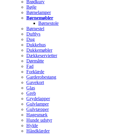
Brødkurv
Bøjle
Børnelamper
Børnemøbler
Børnestole
Børnestel
Duftlys
Dug
Dukkehus
Dukkemøbler
Dækkeservietter
Dørmåtte
Fad
Forklæde
Garderobestang
Gavekort
Glas
Greb
Grydelapper
Gulvlamper
Gulvtæpper
Hagesmæk
Hunde udstyr
Hylde
Håndklæder