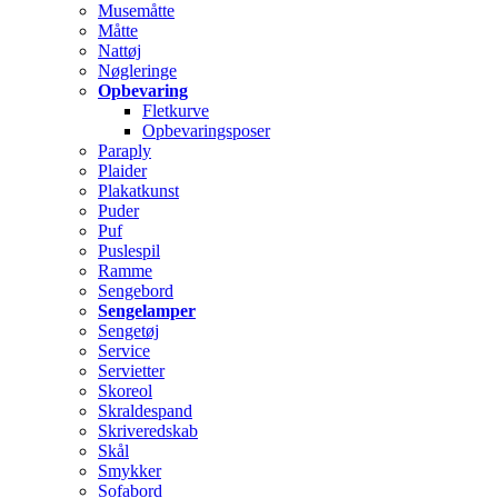
Musemåtte
Måtte
Nattøj
Nøgleringe
Opbevaring
Fletkurve
Opbevaringsposer
Paraply
Plaider
Plakatkunst
Puder
Puf
Puslespil
Ramme
Sengebord
Sengelamper
Sengetøj
Service
Servietter
Skoreol
Skraldespand
Skriveredskab
Skål
Smykker
Sofabord