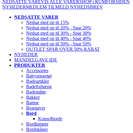
NEDSATTE VARE
VIS ALLE VARER
SHOP i RUM
FORSIDEN
NYHEDER
MEDLEM
TILMELD NYHEDSBREV
NEDSATTE VARER
Nedsat med op til 15%
Nedsat med op til 20% - Spar 20%
Nedsat med op til 30% - Spar 30%
Nedsat med op til 40% - Spar 40%
Nedsat med op til 50% - Spar 50%
OUTLET SPAR OVER 50% RABAT
NYHEDER
MANDELGAVE IDE
PRODUKTER
Accessories
Babysengetøj
Badeartikler
Badeforhæng
Bademåtte
Bakker
Bamse
Bogstaver
Bord
Konsolborde
Bordlamper
Bordskåner