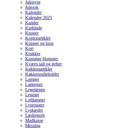
Julepynt
Julesok
Kalender
Kalender 2025
Kander
Karklude
Knager
Kontorartikler
Kopper og krus
Kort
Krukker
Kunstige blomster
Kværn salt og peber
Køkkenartikler
Køkkenrulleholder
Lamper
Lanterner
Legetæppe
Legetøj
Loftlamper
Lysestager
Lyskæder
Lædergreb
Madkasse
Messing