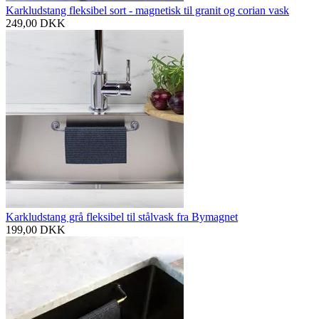
Karkludstang fleksibel sort - magnetisk til granit og corian vask
249,00
DKK
Karkludstang grå fleksibel til stålvask fra Bymagnet
199,00
DKK