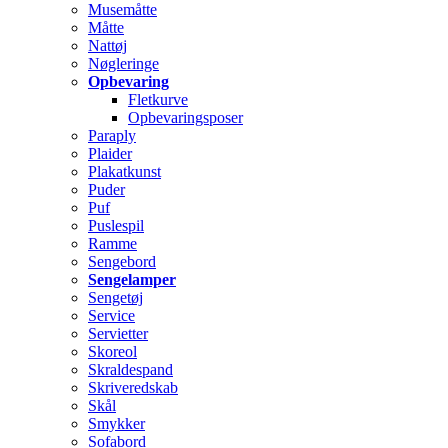
Musemåtte
Måtte
Nattøj
Nøgleringe
Opbevaring
Fletkurve
Opbevaringsposer
Paraply
Plaider
Plakatkunst
Puder
Puf
Puslespil
Ramme
Sengebord
Sengelamper
Sengetøj
Service
Servietter
Skoreol
Skraldespand
Skriveredskab
Skål
Smykker
Sofabord