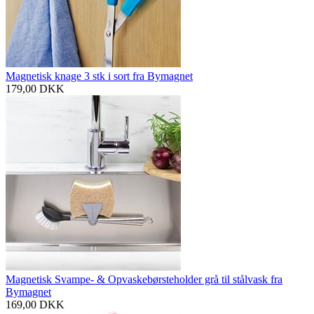
Magnetisk knage 3 stk i sort fra Bymagnet
179,00
DKK
Magnetisk Svampe- & Opvaskebørsteholder grå til stålvask fra
Bymagnet
169,00
DKK