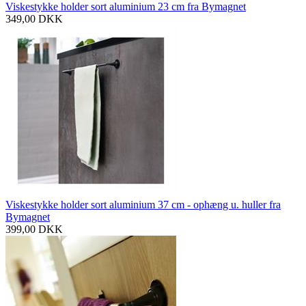
Viskestykke holder sort aluminium 23 cm fra Bymagnet
349,00
DKK
Viskestykke holder sort aluminium 37 cm - ophæng u. huller fra
Bymagnet
399,00
DKK