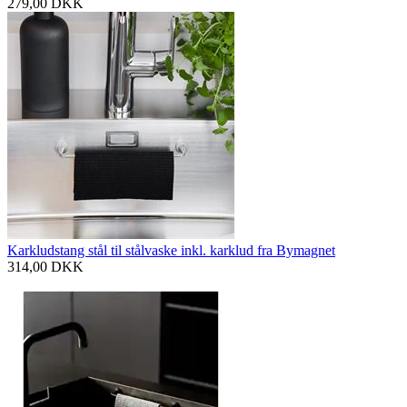
279,00
DKK
Karkludstang stål til stålvaske inkl. karklud fra Bymagnet
314,00
DKK