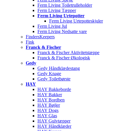
Ferm Living Toiletrulleholder
Ferm Living Tæpper
Ferm Living Urtepotter
Ferm Living Urtepotteskjuler
Ferm Living Jul
Ferm Living Nedsatte vare
FindersKeepers
Fink
Franck & Fischer
Franck & Fischer Aktivitetstæppe
Franck & Fischer Økologisk
Gedy
Gedy Håndklædestang
Gedy Knage
Gedy Toiletbørste
HAY
HAY Bakkeborde
HAY Bakker
HAY Bordben
HAY Bøjler
HAY Dogs
HAY Glas
HAY Gulvtæpper
HAY Håndklæder