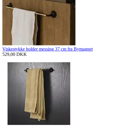
Viskestykke holder messing 37 cm fra Bymagnet
529,00
DKK