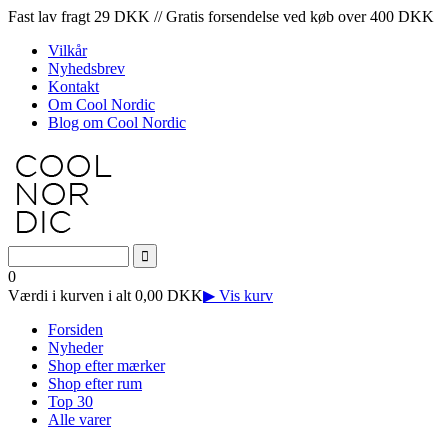
Fast lav fragt 29 DKK // Gratis forsendelse ved køb over 400 DKK
Vilkår
Nyhedsbrev
Kontakt
Om Cool Nordic
Blog om Cool Nordic
0
Værdi i kurven i alt 0,00 DKK
▶ Vis kurv
Forsiden
Nyheder
Shop efter mærker
Shop efter rum
Top 30
Alle varer