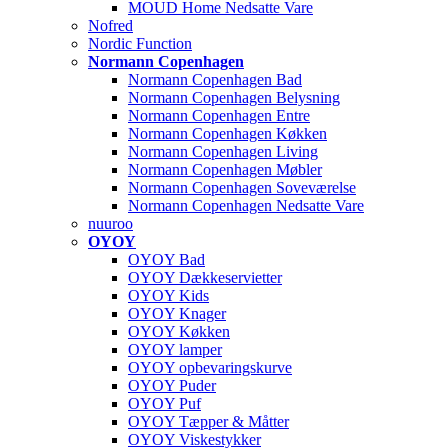
MOUD Home Nedsatte Vare
Nofred
Nordic Function
Normann Copenhagen
Normann Copenhagen Bad
Normann Copenhagen Belysning
Normann Copenhagen Entre
Normann Copenhagen Køkken
Normann Copenhagen Living
Normann Copenhagen Møbler
Normann Copenhagen Soveværelse
Normann Copenhagen Nedsatte Vare
nuuroo
OYOY
OYOY Bad
OYOY Dækkeservietter
OYOY Kids
OYOY Knager
OYOY Køkken
OYOY lamper
OYOY opbevaringskurve
OYOY Puder
OYOY Puf
OYOY Tæpper & Måtter
OYOY Viskestykker