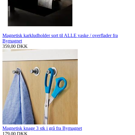
Magnetisk karkludholder sort til ALLE vaske / overflader fra
Bymagnet
359,00
DKK
Magnetisk knage 3 stk i grå fra Bymagnet
179,00
DKK