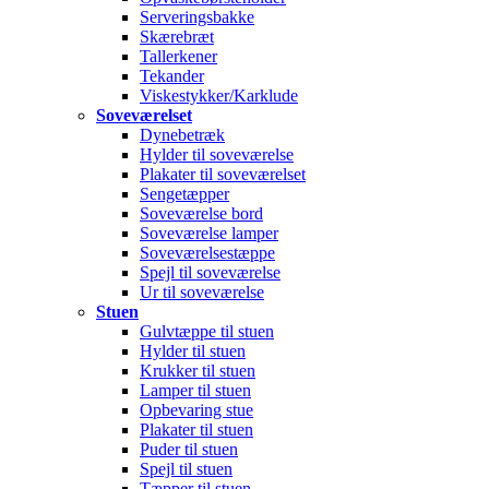
Serveringsbakke
Skærebræt
Tallerkener
Tekander
Viskestykker/Karklude
Soveværelset
Dynebetræk
Hylder til soveværelse
Plakater til soveværelset
Sengetæpper
Soveværelse bord
Soveværelse lamper
Soveværelsestæppe
Spejl til soveværelse
Ur til soveværelse
Stuen
Gulvtæppe til stuen
Hylder til stuen
Krukker til stuen
Lamper til stuen
Opbevaring stue
Plakater til stuen
Puder til stuen
Spejl til stuen
Tæpper til stuen