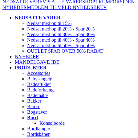
NEDSATTE VARE
VIS ALLE VARER
SHOP i RUM
FORSIDEN
NYHEDER
MEDLEM
TILMELD NYHEDSBREV
NEDSATTE VARER
Nedsat med op til 15%
Nedsat med op til 20% - Spar 20%
Nedsat med op til 30% - Spar 30%
Nedsat med op til 40% - Spar 40%
Nedsat med op til 50% - Spar 50%
OUTLET SPAR OVER 50% RABAT
NYHEDER
MANDELGAVE IDE
PRODUKTER
Accessories
Babysengetøj
Badeartikler
Badeforhæng
Bademåtte
Bakker
Bamse
Bogstaver
Bord
Konsolborde
Bordlamper
Bordskåner