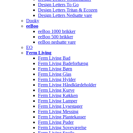
Design Letters To Go
Design Letters Tritan & Ecozen
Design Letters Nedsatte vare
Dooky
eeBoo
eeBoo 1000 brikker
eeBoo 500 brikker
eeBoo nedsatte vare
EO
Ferm Living
Ferm Living Bad
Ferm Living Badeforhæng
Ferm Living Børn
Ferm Living Glas
Ferm Living Hylder
Ferm Living Håndklædeholder
Ferm Living Kurve
Ferm Living Køkken
Ferm Living Lamper
Ferm Living Lysestager
Ferm Living Messing
Ferm Living Plantekasser
Ferm Living Puder
Ferm Living Soveværelse
Ferm Living Spejle