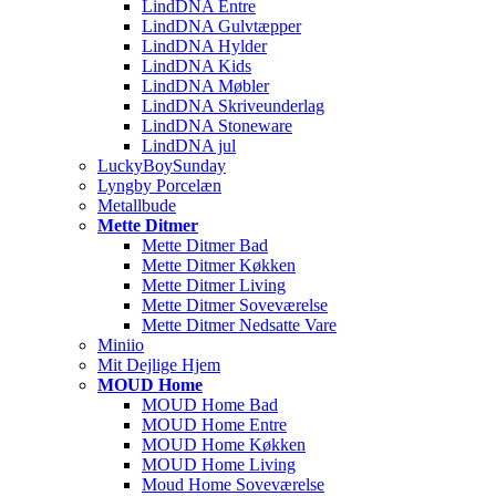
LindDNA Entre
LindDNA Gulvtæpper
LindDNA Hylder
LindDNA Kids
LindDNA Møbler
LindDNA Skriveunderlag
LindDNA Stoneware
LindDNA jul
LuckyBoySunday
Lyngby Porcelæn
Metallbude
Mette Ditmer
Mette Ditmer Bad
Mette Ditmer Køkken
Mette Ditmer Living
Mette Ditmer Soveværelse
Mette Ditmer Nedsatte Vare
Miniio
Mit Dejlige Hjem
MOUD Home
MOUD Home Bad
MOUD Home Entre
MOUD Home Køkken
MOUD Home Living
Moud Home Soveværelse