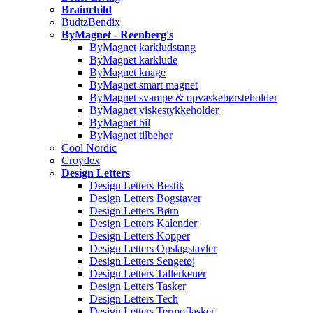
Brainchild
BudtzBendix
ByMagnet - Reenberg's
ByMagnet karkludstang
ByMagnet karklude
ByMagnet knage
ByMagnet smart magnet
ByMagnet svampe & opvaskebørsteholder
ByMagnet viskestykkeholder
ByMagnet bil
ByMagnet tilbehør
Cool Nordic
Croydex
Design Letters
Design Letters Bestik
Design Letters Bogstaver
Design Letters Børn
Design Letters Kalender
Design Letters Kopper
Design Letters Opslagstavler
Design Letters Sengetøj
Design Letters Tallerkener
Design Letters Tasker
Design Letters Tech
Design Letters Termoflasker