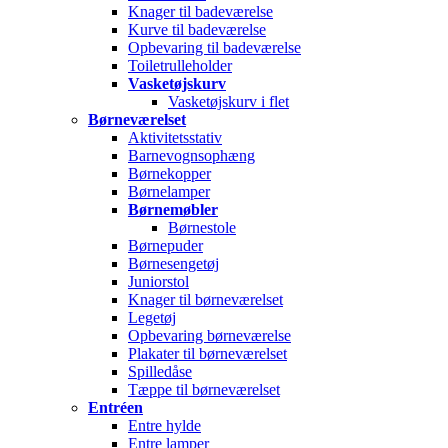
Knager til badeværelse
Kurve til badeværelse
Opbevaring til badeværelse
Toiletrulleholder
Vasketøjskurv
Vasketøjskurv i flet
Børneværelset
Aktivitetsstativ
Barnevognsophæng
Børnekopper
Børnelamper
Børnemøbler
Børnestole
Børnepuder
Børnesengetøj
Juniorstol
Knager til børneværelset
Legetøj
Opbevaring børneværelse
Plakater til børneværelset
Spilledåse
Tæppe til børneværelset
Entréen
Entre hylde
Entre lamper