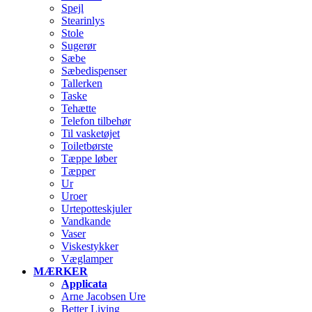
Spejl
Stearinlys
Stole
Sugerør
Sæbe
Sæbedispenser
Tallerken
Taske
Tehætte
Telefon tilbehør
Til vasketøjet
Toiletbørste
Tæppe løber
Tæpper
Ur
Uroer
Urtepotteskjuler
Vandkande
Vaser
Viskestykker
Væglamper
MÆRKER
Applicata
Arne Jacobsen Ure
Better Living