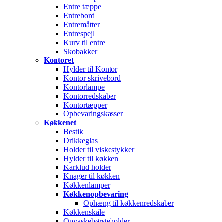
Entre tæppe
Entrebord
Entremåtter
Entrespejl
Kurv til entre
Skobakker
Kontoret
Hylder til Kontor
Kontor skrivebord
Kontorlampe
Kontorredskaber
Kontortæpper
Opbevaringskasser
Køkkenet
Bestik
Drikkeglas
Holder til viskestykker
Hylder til køkken
Karklud holder
Knager til køkken
Køkkenlamper
Køkkenopbevaring
Ophæng til køkkenredskaber
Køkkenskåle
Opvaskebørsteholder