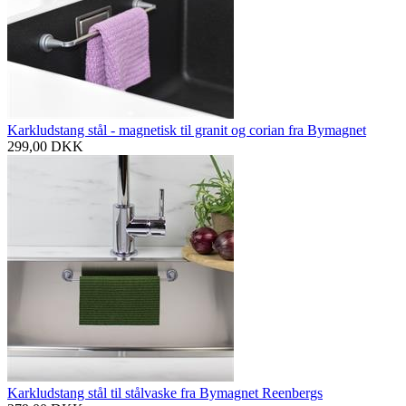
Karkludstang stål - magnetisk til granit og corian fra Bymagnet
299,00
DKK
Karkludstang stål til stålvaske fra Bymagnet Reenbergs