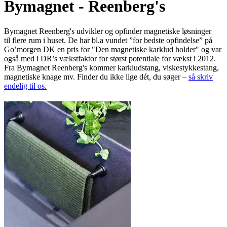
Bymagnet - Reenberg's
Bymagnet Reenberg's udvikler og opfinder magnetiske løsninger
til flere rum i huset. De har bl.a vundet ”for bedste opfindelse” på
Go’morgen DK en pris for "Den magnetiske karklud holder" og var
også med i DR’s vækstfaktor for størst potentiale for vækst i 2012.
Fra Bymagnet Reenberg's kommer karkludstang, viskestykkestang,
magnetiske knage mv. Finder du ikke lige dét, du søger –
så skriv
endelig til os.