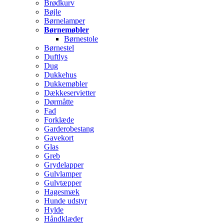
Brødkurv
Bøjle
Børnelamper
Børnemøbler
Børnestole
Børnestel
Duftlys
Dug
Dukkehus
Dukkemøbler
Dækkeservietter
Dørmåtte
Fad
Forklæde
Garderobestang
Gavekort
Glas
Greb
Grydelapper
Gulvlamper
Gulvtæpper
Hagesmæk
Hunde udstyr
Hylde
Håndklæder