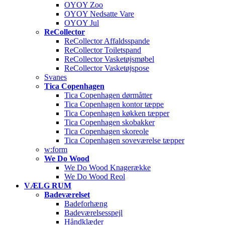
OYOY Zoo
OYOY Nedsatte Vare
OYOY Jul
ReCollector
ReCollector Affaldsspande
ReCollector Toiletspand
ReCollector Vasketøjsmøbel
ReCollector Vasketøjspose
Svanes
Tica Copenhagen
Tica Copenhagen dørmåtter
Tica Copenhagen kontor tæppe
Tica Copenhagen køkken tæpper
Tica Copenhagen skobakker
Tica Copenhagen skoreole
Tica Copenhagen soveværelse tæpper
w:form
We Do Wood
We Do Wood Knagerække
We Do Wood Reol
VÆLG RUM
Badeværelset
Badeforhæng
Badeværelsesspejl
Håndklæder