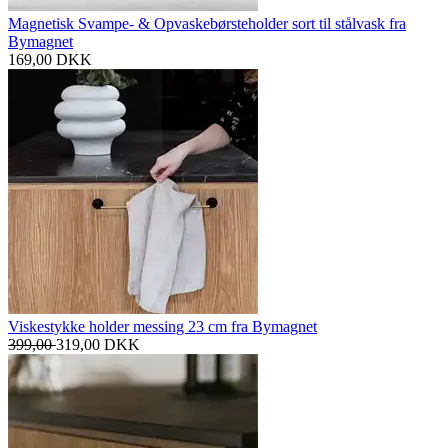
Magnetisk Svampe- & Opvaskebørsteholder sort til stålvask fra
Bymagnet
169,00
DKK
Viskestykke holder messing 23 cm fra Bymagnet
399,00
319,00
DKK