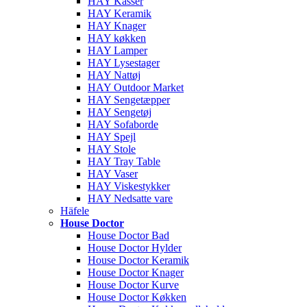
HAY Kasser
HAY Keramik
HAY Knager
HAY køkken
HAY Lamper
HAY Lysestager
HAY Nattøj
HAY Outdoor Market
HAY Sengetæpper
HAY Sengetøj
HAY Sofaborde
HAY Spejl
HAY Stole
HAY Tray Table
HAY Vaser
HAY Viskestykker
HAY Nedsatte vare
Häfele
House Doctor
House Doctor Bad
House Doctor Hylder
House Doctor Keramik
House Doctor Knager
House Doctor Kurve
House Doctor Køkken