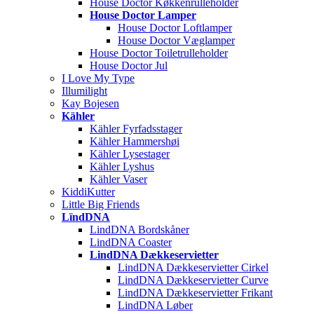
House Doctor Køkkenrulleholder
House Doctor Lamper
House Doctor Loftlamper
House Doctor Væglamper
House Doctor Toiletrulleholder
House Doctor Jul
I Love My Type
Illumilight
Kay Bojesen
Kähler
Kähler Fyrfadsstager
Kähler Hammershøi
Kähler Lysestager
Kähler Lyshus
Kähler Vaser
KiddiKutter
Little Big Friends
LïndDNA
LindDNA Bordskåner
LindDNA Coaster
LindDNA Dækkeservietter
LindDNA Dækkeservietter Cirkel
LindDNA Dækkeservietter Curve
LindDNA Dækkeservietter Frikant
LindDNA Løber