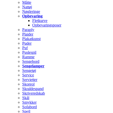
Måtte
Nattøj
Nøgleringe
Opbevaring
Fletkurve
Opbevaringsposer
Paraply
Plaider
Plakatkunst
Puder
Puf
Puslespil
Ramme
Sengebord
Sengelamper
Sengetøj
Service
Servietter
Skoreol
Skraldespand
Skriveredskab
Skål
Smykker
Sofabord
Spejl