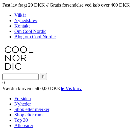
Fast lav fragt 29 DKK // Gratis forsendelse ved køb over 400 DKK
Vilkår
Nyhedsbrev
Kontakt
Om Cool Nordic
Blog om Cool Nordic
0
Værdi i kurven i alt 0,00 DKK
▶ Vis kurv
Forsiden
Nyheder
Shop efter mærker
Shop efter rum
Top 30
Alle varer