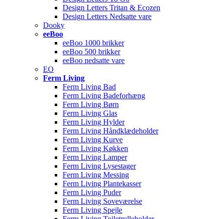
Design Letters Tritan & Ecozen
Design Letters Nedsatte vare
Dooky
eeBoo
eeBoo 1000 brikker
eeBoo 500 brikker
eeBoo nedsatte vare
EO
Ferm Living
Ferm Living Bad
Ferm Living Badeforhæng
Ferm Living Børn
Ferm Living Glas
Ferm Living Hylder
Ferm Living Håndklædeholder
Ferm Living Kurve
Ferm Living Køkken
Ferm Living Lamper
Ferm Living Lysestager
Ferm Living Messing
Ferm Living Plantekasser
Ferm Living Puder
Ferm Living Soveværelse
Ferm Living Spejle
Ferm Living Toiletrulleholder