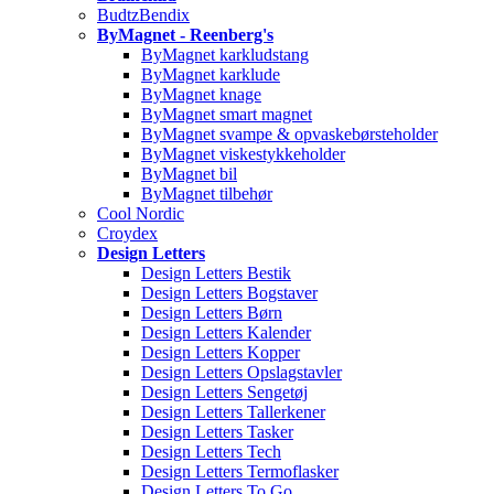
BudtzBendix
ByMagnet - Reenberg's
ByMagnet karkludstang
ByMagnet karklude
ByMagnet knage
ByMagnet smart magnet
ByMagnet svampe & opvaskebørsteholder
ByMagnet viskestykkeholder
ByMagnet bil
ByMagnet tilbehør
Cool Nordic
Croydex
Design Letters
Design Letters Bestik
Design Letters Bogstaver
Design Letters Børn
Design Letters Kalender
Design Letters Kopper
Design Letters Opslagstavler
Design Letters Sengetøj
Design Letters Tallerkener
Design Letters Tasker
Design Letters Tech
Design Letters Termoflasker
Design Letters To Go