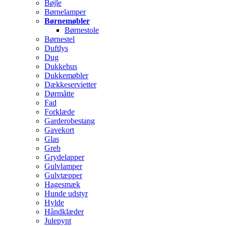
Bøjle
Børnelamper
Børnemøbler
Børnestole
Børnestel
Duftlys
Dug
Dukkehus
Dukkemøbler
Dækkeservietter
Dørmåtte
Fad
Forklæde
Garderobestang
Gavekort
Glas
Greb
Grydelapper
Gulvlamper
Gulvtæpper
Hagesmæk
Hunde udstyr
Hylde
Håndklæder
Julepynt