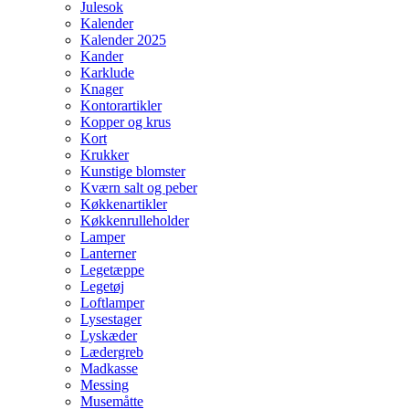
Julesok
Kalender
Kalender 2025
Kander
Karklude
Knager
Kontorartikler
Kopper og krus
Kort
Krukker
Kunstige blomster
Kværn salt og peber
Køkkenartikler
Køkkenrulleholder
Lamper
Lanterner
Legetæppe
Legetøj
Loftlamper
Lysestager
Lyskæder
Lædergreb
Madkasse
Messing
Musemåtte