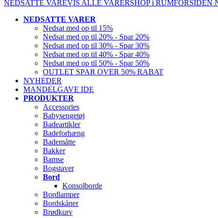
NEDSATTE VARE
VIS ALLE VARER
SHOP i RUM
FORSIDEN
NEDSATTE VARER
Nedsat med op til 15%
Nedsat med op til 20% - Spar 20%
Nedsat med op til 30% - Spar 30%
Nedsat med op til 40% - Spar 40%
Nedsat med op til 50% - Spar 50%
OUTLET SPAR OVER 50% RABAT
NYHEDER
MANDELGAVE IDE
PRODUKTER
Accessories
Babysengetøj
Badeartikler
Badeforhæng
Bademåtte
Bakker
Bamse
Bogstaver
Bord
Konsolborde
Bordlamper
Bordskåner
Brødkurv