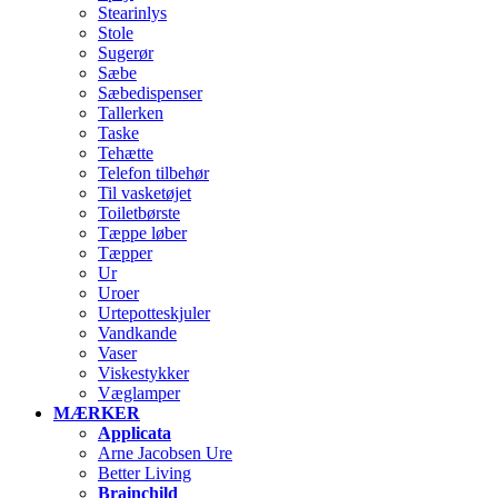
Stearinlys
Stole
Sugerør
Sæbe
Sæbedispenser
Tallerken
Taske
Tehætte
Telefon tilbehør
Til vasketøjet
Toiletbørste
Tæppe løber
Tæpper
Ur
Uroer
Urtepotteskjuler
Vandkande
Vaser
Viskestykker
Væglamper
MÆRKER
Applicata
Arne Jacobsen Ure
Better Living
Brainchild