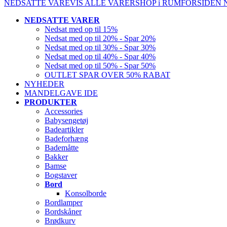
NEDSATTE VARE
VIS ALLE VARER
SHOP i RUM
FORSIDEN
NEDSATTE VARER
Nedsat med op til 15%
Nedsat med op til 20% - Spar 20%
Nedsat med op til 30% - Spar 30%
Nedsat med op til 40% - Spar 40%
Nedsat med op til 50% - Spar 50%
OUTLET SPAR OVER 50% RABAT
NYHEDER
MANDELGAVE IDE
PRODUKTER
Accessories
Babysengetøj
Badeartikler
Badeforhæng
Bademåtte
Bakker
Bamse
Bogstaver
Bord
Konsolborde
Bordlamper
Bordskåner
Brødkurv