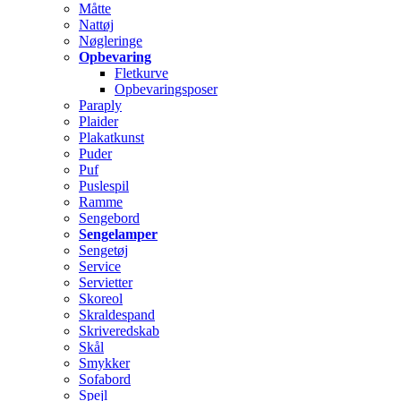
Måtte
Nattøj
Nøgleringe
Opbevaring
Fletkurve
Opbevaringsposer
Paraply
Plaider
Plakatkunst
Puder
Puf
Puslespil
Ramme
Sengebord
Sengelamper
Sengetøj
Service
Servietter
Skoreol
Skraldespand
Skriveredskab
Skål
Smykker
Sofabord
Spejl