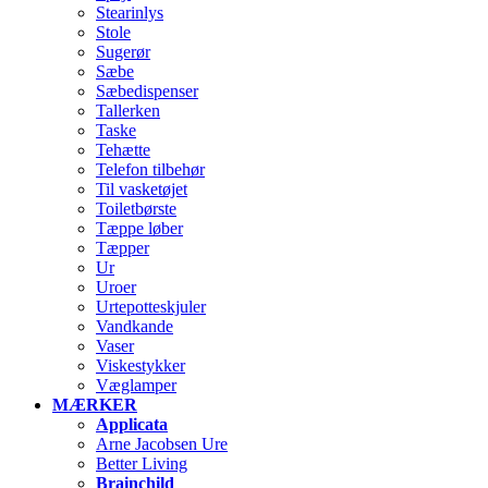
Stearinlys
Stole
Sugerør
Sæbe
Sæbedispenser
Tallerken
Taske
Tehætte
Telefon tilbehør
Til vasketøjet
Toiletbørste
Tæppe løber
Tæpper
Ur
Uroer
Urtepotteskjuler
Vandkande
Vaser
Viskestykker
Væglamper
MÆRKER
Applicata
Arne Jacobsen Ure
Better Living
Brainchild