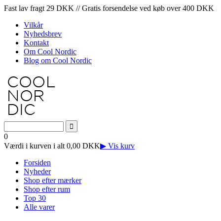
Fast lav fragt 29 DKK // Gratis forsendelse ved køb over 400 DKK
Vilkår
Nyhedsbrev
Kontakt
Om Cool Nordic
Blog om Cool Nordic
0
Værdi i kurven i alt 0,00 DKK
▶ Vis kurv
Forsiden
Nyheder
Shop efter mærker
Shop efter rum
Top 30
Alle varer