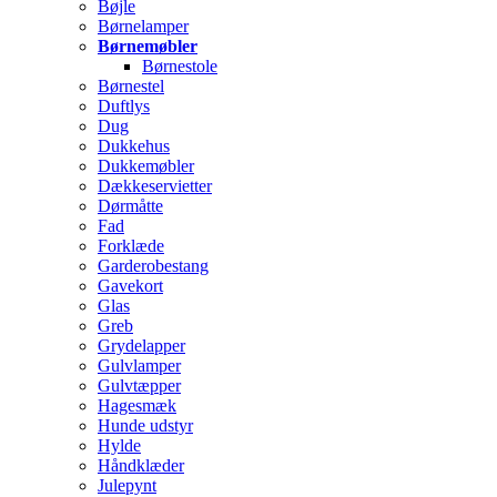
Bøjle
Børnelamper
Børnemøbler
Børnestole
Børnestel
Duftlys
Dug
Dukkehus
Dukkemøbler
Dækkeservietter
Dørmåtte
Fad
Forklæde
Garderobestang
Gavekort
Glas
Greb
Grydelapper
Gulvlamper
Gulvtæpper
Hagesmæk
Hunde udstyr
Hylde
Håndklæder
Julepynt