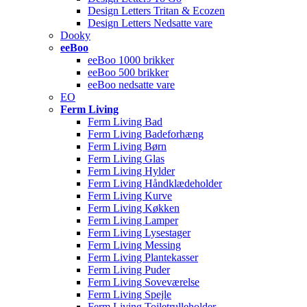
Design Letters Tritan & Ecozen
Design Letters Nedsatte vare
Dooky
eeBoo
eeBoo 1000 brikker
eeBoo 500 brikker
eeBoo nedsatte vare
EO
Ferm Living
Ferm Living Bad
Ferm Living Badeforhæng
Ferm Living Børn
Ferm Living Glas
Ferm Living Hylder
Ferm Living Håndklædeholder
Ferm Living Kurve
Ferm Living Køkken
Ferm Living Lamper
Ferm Living Lysestager
Ferm Living Messing
Ferm Living Plantekasser
Ferm Living Puder
Ferm Living Soveværelse
Ferm Living Spejle
Ferm Living Toiletrulleholder