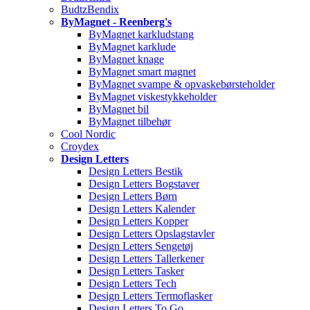
BudtzBendix
ByMagnet - Reenberg's
ByMagnet karkludstang
ByMagnet karklude
ByMagnet knage
ByMagnet smart magnet
ByMagnet svampe & opvaskebørsteholder
ByMagnet viskestykkeholder
ByMagnet bil
ByMagnet tilbehør
Cool Nordic
Croydex
Design Letters
Design Letters Bestik
Design Letters Bogstaver
Design Letters Børn
Design Letters Kalender
Design Letters Kopper
Design Letters Opslagstavler
Design Letters Sengetøj
Design Letters Tallerkener
Design Letters Tasker
Design Letters Tech
Design Letters Termoflasker
Design Letters To Go