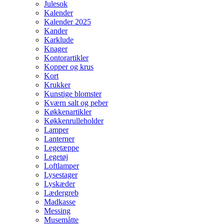
Julesok
Kalender
Kalender 2025
Kander
Karklude
Knager
Kontorartikler
Kopper og krus
Kort
Krukker
Kunstige blomster
Kværn salt og peber
Køkkenartikler
Køkkenrulleholder
Lamper
Lanterner
Legetæppe
Legetøj
Loftlamper
Lysestager
Lyskæder
Lædergreb
Madkasse
Messing
Musemåtte