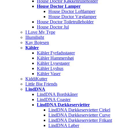
House Doctor Køkkenrulleholder
House Doctor Lamper
House Doctor Loftlamper
House Doctor Væglamper
House Doctor Toiletrulleholder
House Doctor Jul
I Love My Type
Illumilight
Kay Bojesen
Kähler
Kähler Fyrfadsstager
Kähler Hammershøi
Kähler Lysestager
Kähler Lyshus
Kähler Vaser
KiddiKutter
Little Big Friends
LïndDNA
LindDNA Bordskåner
LindDNA Coaster
LindDNA Dækkeservietter
LindDNA Dækkeservietter Cirkel
LindDNA Dækkeservietter Curve
LindDNA Dækkeservietter Frikant
LindDNA Løber