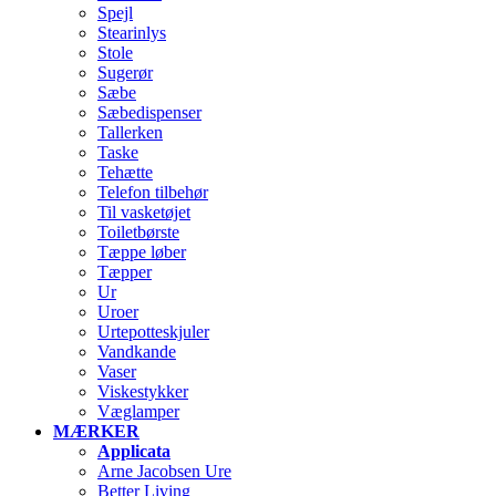
Spejl
Stearinlys
Stole
Sugerør
Sæbe
Sæbedispenser
Tallerken
Taske
Tehætte
Telefon tilbehør
Til vasketøjet
Toiletbørste
Tæppe løber
Tæpper
Ur
Uroer
Urtepotteskjuler
Vandkande
Vaser
Viskestykker
Væglamper
MÆRKER
Applicata
Arne Jacobsen Ure
Better Living