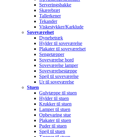
Serveringsbakke
Skærebræt
Tallerkener
Tekander
Viskestykker/Karklude
Soveværelset
Dynebetræk
Hylder til soveværelse
Plakater til soveværelset
Sengetæpper
Soveværelse bord
Soveværelse lamper
Soveværelsestæppe
Spejl til soveværelse
Ur til soveværelse
Stuen
Gulvtæppe til stuen
Hylder til stuen
Krukker til stuen
Lamper til stuen
Opbevaring stue
Plakater til stuen
Puder til stuen
Spejl til stuen
Tæpper til stuen