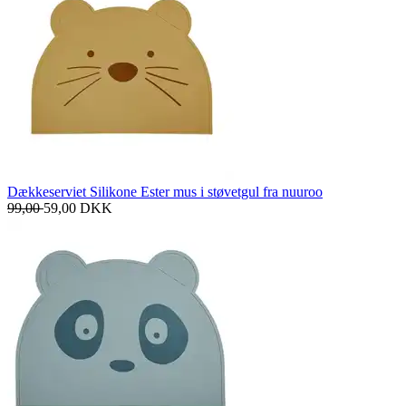
Dækkeserviet Silikone Ester mus i støvetgul fra nuuroo
99,00
59,00
DKK