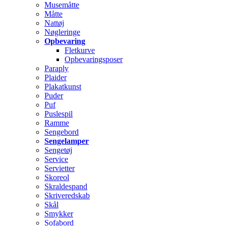
Musemåtte
Måtte
Nattøj
Nøgleringe
Opbevaring
Fletkurve
Opbevaringsposer
Paraply
Plaider
Plakatkunst
Puder
Puf
Puslespil
Ramme
Sengebord
Sengelamper
Sengetøj
Service
Servietter
Skoreol
Skraldespand
Skriveredskab
Skål
Smykker
Sofabord