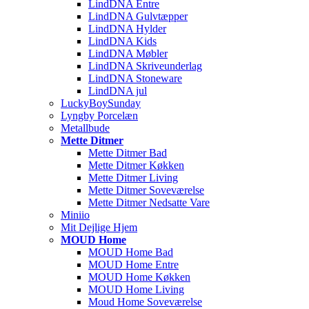
LindDNA Entre
LindDNA Gulvtæpper
LindDNA Hylder
LindDNA Kids
LindDNA Møbler
LindDNA Skriveunderlag
LindDNA Stoneware
LindDNA jul
LuckyBoySunday
Lyngby Porcelæn
Metallbude
Mette Ditmer
Mette Ditmer Bad
Mette Ditmer Køkken
Mette Ditmer Living
Mette Ditmer Soveværelse
Mette Ditmer Nedsatte Vare
Miniio
Mit Dejlige Hjem
MOUD Home
MOUD Home Bad
MOUD Home Entre
MOUD Home Køkken
MOUD Home Living
Moud Home Soveværelse