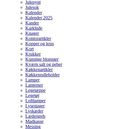
Julepynt
Julesok
Kalender
Kalender 2025
Kander
Karklude
Knager
Kontorartikler
Kopper og krus
Kort
Krukker
Kunstige blomster
Kværn salt og peber
Køkkenartikler
Køkkenrulleholder
Lamper
Lanterner
Legetæppe
Legetøj
Loftlamper
Lysestager
Lyskæder
Lædergreb
Madkasse
Messing