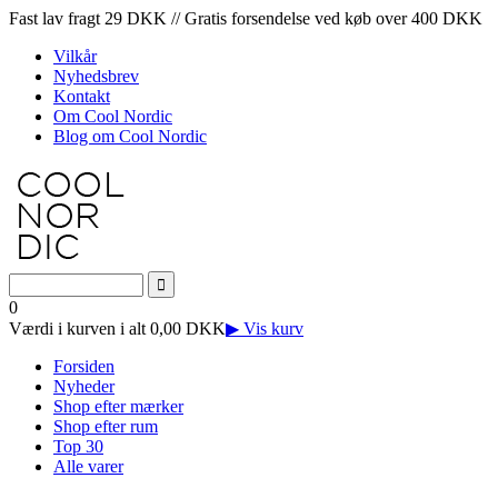
Fast lav fragt 29 DKK // Gratis forsendelse ved køb over 400 DKK
Vilkår
Nyhedsbrev
Kontakt
Om Cool Nordic
Blog om Cool Nordic
0
Værdi i kurven i alt 0,00 DKK
▶ Vis kurv
Forsiden
Nyheder
Shop efter mærker
Shop efter rum
Top 30
Alle varer