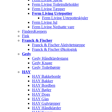
Ferm Living Toiletrulleholder
Ferm Living Tæpper
Ferm Living Urtepotter
Ferm Living Urtepotteskjuler
Ferm Living Jul
Ferm Living Nedsatte vare
FindersKeepers
Fink
Franck & Fischer
Franck & Fischer Aktivitetstæppe
Franck & Fischer Økologisk
Gedy
Gedy Håndklædestang
Gedy Knage
Gedy Toiletbørste
HAY
HAY Bakkeborde
HAY Bakker
HAY Bordben
HAY Bøjler
HAY Dogs
HAY Glas
HAY Gulvtæpper
HAY Håndklæder