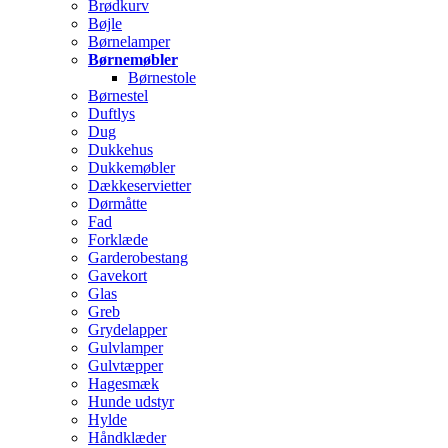
Brødkurv
Bøjle
Børnelamper
Børnemøbler
Børnestole
Børnestel
Duftlys
Dug
Dukkehus
Dukkemøbler
Dækkeservietter
Dørmåtte
Fad
Forklæde
Garderobestang
Gavekort
Glas
Greb
Grydelapper
Gulvlamper
Gulvtæpper
Hagesmæk
Hunde udstyr
Hylde
Håndklæder