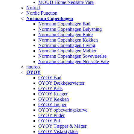
MOUD Home Nedsatte Vare
Nofred
Nordic Function
Normann Copenhagen
Normann Copenhagen Bad
Normann Copenhagen Belysning
Normann Copenhagen Entre
Normann Copenhagen Køkken
Normann Copenhagen Living
Normann Copenhagen Møbler
Normann Copenhagen Soveværelse
Normann Copenhagen Nedsatte Vare
nuuroo
OYOY
OYOY Bad
OYOY Dækkeservietter
OYOY Kids
OYOY Knager
OYOY Køkken
OYOY lamper
OYOY opbevaringskurve
OYOY Puder
OYOY Puf
OYOY Tæpper & Måtter
OYOY Viskestykker