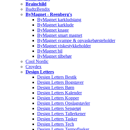
Brainchild
BudtzBendix
ByMagnet - Reenberg's
ByMagnet karkludstang
ByMagnet karklude
ByMagnet knage
ByMagnet smart magnet
ByMagnet svampe & opvaskebørsteholder
ByMagnet viskestykkeholder
ByMagnet bil
ByMagnet tilbehør
Cool Nordic
Croydex
Design Letters
Design Letters Bestik
Design Letters Bogstaver
Design Letters Børn
Design Letters Kalender
Design Letters Kopper
Design Letters Opslagstavler
Design Letters Sengetøj
Design Letters Tallerkener
Design Letters Tasker
Design Letters Tech
Design Letters Termoflasker