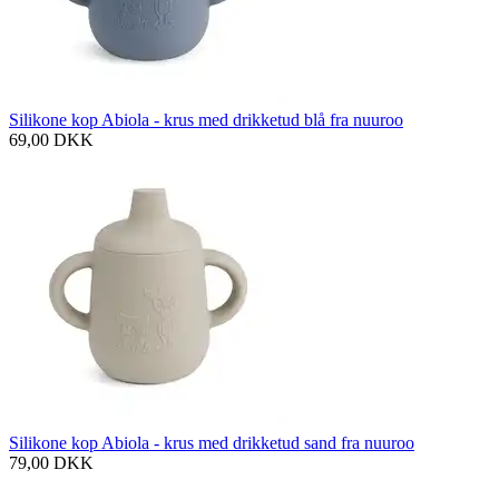
Silikone kop Abiola - krus med drikketud blå fra nuuroo
69,00
DKK
Silikone kop Abiola - krus med drikketud sand fra nuuroo
79,00
DKK