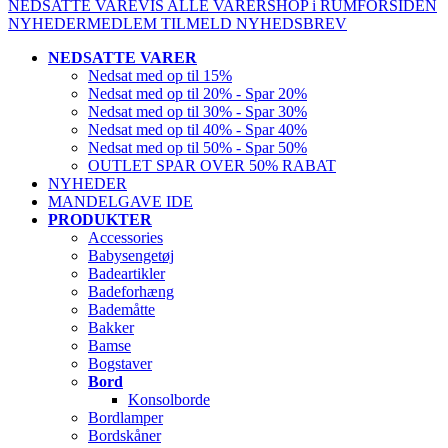
NEDSATTE VARE
VIS ALLE VARER
SHOP i RUM
FORSIDEN
NYHEDER
MEDLEM
TILMELD NYHEDSBREV
NEDSATTE VARER
Nedsat med op til 15%
Nedsat med op til 20% - Spar 20%
Nedsat med op til 30% - Spar 30%
Nedsat med op til 40% - Spar 40%
Nedsat med op til 50% - Spar 50%
OUTLET SPAR OVER 50% RABAT
NYHEDER
MANDELGAVE IDE
PRODUKTER
Accessories
Babysengetøj
Badeartikler
Badeforhæng
Bademåtte
Bakker
Bamse
Bogstaver
Bord
Konsolborde
Bordlamper
Bordskåner