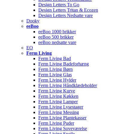
Design Letters To Go
Design Letters Tritan & Ecozen
Design Letters Nedsatte vare
Dooky
eeBoo
eeBoo 1000 brikker
eeBoo 500 brikker
eeBoo nedsatte vare
EO
Ferm Living
Ferm Living Bad
Ferm Living Badeforhæng
Ferm Living Børn
Ferm Living Glas
Ferm Living Hylder
Ferm Living Håndklædeholder
Ferm Living Kurve
Ferm Living Køkken
Ferm Living Lamper
Ferm Living Lysestager
Ferm Living Messing
Ferm Living Plantekasser
Ferm Living Puder
Ferm Living Soveværelse
Ferm Living Spejle