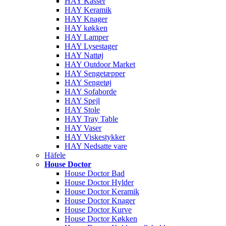
HAY Kasser
HAY Keramik
HAY Knager
HAY køkken
HAY Lamper
HAY Lysestager
HAY Nattøj
HAY Outdoor Market
HAY Sengetæpper
HAY Sengetøj
HAY Sofaborde
HAY Spejl
HAY Stole
HAY Tray Table
HAY Vaser
HAY Viskestykker
HAY Nedsatte vare
Häfele
House Doctor
House Doctor Bad
House Doctor Hylder
House Doctor Keramik
House Doctor Knager
House Doctor Kurve
House Doctor Køkken