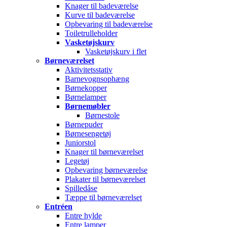
Knager til badeværelse
Kurve til badeværelse
Opbevaring til badeværelse
Toiletrulleholder
Vasketøjskurv
Vasketøjskurv i flet
Børneværelset
Aktivitetsstativ
Barnevognsophæng
Børnekopper
Børnelamper
Børnemøbler
Børnestole
Børnepuder
Børnesengetøj
Juniorstol
Knager til børneværelset
Legetøj
Opbevaring børneværelse
Plakater til børneværelset
Spilledåse
Tæppe til børneværelset
Entréen
Entre hylde
Entre lamper