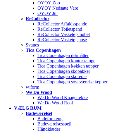
OYOY Zoo
OYOY Nedsatte Vare
OYOY Jul
ReCollector
ReCollector Affaldsspande
ReCollector Toiletspand
ReCollector Vasketøjsmøbel
ReCollector Vasketøjspose
Svanes
Tica Copenhagen
Tica Copenhagen dørmåtter
Tica Copenhagen kontor tæppe
Tica Copenhagen køkken tæpper
Tica Copenhagen skobakker
Tica Copenhagen skoreole
Tica Copenhagen soveværelse tæpper
w:form
We Do Wood
We Do Wood Knagerække
We Do Wood Reol
VÆLG RUM
Badeværelset
Badeforhæng
Badeværelsesspejl
Håndklæder