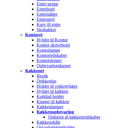
Entre tæppe
Entrebord
Entremåtter
Entrespejl
Kurv til entre
Skobakker
Kontoret
Hylder til Kontor
Kontor skrivebord
Kontorlampe
Kontorredskaber
Kontortæpper
Opbevaringskasser
Køkkenet
Bestik
Drikkeglas
Holder til viskestykker
Hylder til køkken
Karklud holder
Knager til køkken
Køkkenlamper
Køkkenopbevaring
Ophæng til køkkenredskaber
Køkkenskåle
Opvaskebørsteholder