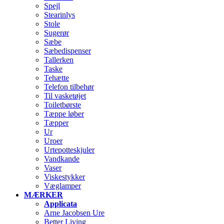
Spejl
Stearinlys
Stole
Sugerør
Sæbe
Sæbedispenser
Tallerken
Taske
Tehætte
Telefon tilbehør
Til vasketøjet
Toiletbørste
Tæppe løber
Tæpper
Ur
Uroer
Urtepotteskjuler
Vandkande
Vaser
Viskestykker
Væglamper
MÆRKER
Applicata
Arne Jacobsen Ure
Better Living