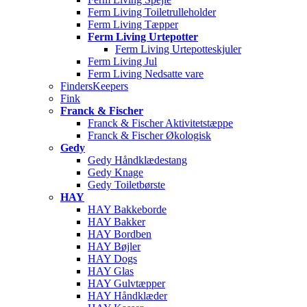
Ferm Living Toiletrulleholder
Ferm Living Tæpper
Ferm Living Urtepotter
Ferm Living Urtepotteskjuler
Ferm Living Jul
Ferm Living Nedsatte vare
FindersKeepers
Fink
Franck & Fischer
Franck & Fischer Aktivitetstæppe
Franck & Fischer Økologisk
Gedy
Gedy Håndklædestang
Gedy Knage
Gedy Toiletbørste
HAY
HAY Bakkeborde
HAY Bakker
HAY Bordben
HAY Bøjler
HAY Dogs
HAY Glas
HAY Gulvtæpper
HAY Håndklæder