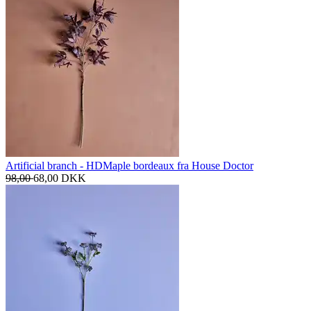
Artificial branch - HDMaple bordeaux fra House Doctor
98,00
68,00
DKK