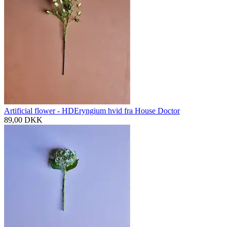
Artificial flower - HDEryngium hvid fra House Doctor
89,00
DKK