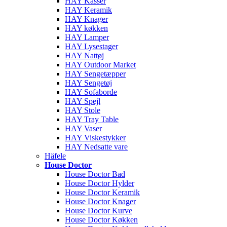
HAY Kasser
HAY Keramik
HAY Knager
HAY køkken
HAY Lamper
HAY Lysestager
HAY Nattøj
HAY Outdoor Market
HAY Sengetæpper
HAY Sengetøj
HAY Sofaborde
HAY Spejl
HAY Stole
HAY Tray Table
HAY Vaser
HAY Viskestykker
HAY Nedsatte vare
Häfele
House Doctor
House Doctor Bad
House Doctor Hylder
House Doctor Keramik
House Doctor Knager
House Doctor Kurve
House Doctor Køkken