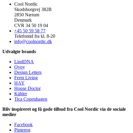
Cool Nordic
Skodsborgvej 382B
2850 Nærum
Denmark
CVR 34 50 19 04
+45 50 59 58 77
Telefontid fra kl. 8-20
info@coolnordic.dk
Udvalgte brands
LindDNA
Oyoy
Design Letters
Ferm Living
HAY
House Doctor
Kähler
Tica Copenhagen
Bliv inspireret og få gode tilbud fra Cool Nordic via de sociale
medier
Facebook
Pinterest