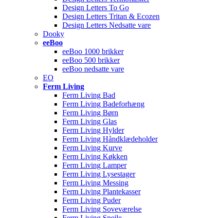
Design Letters To Go
Design Letters Tritan & Ecozen
Design Letters Nedsatte vare
Dooky
eeBoo
eeBoo 1000 brikker
eeBoo 500 brikker
eeBoo nedsatte vare
EO
Ferm Living
Ferm Living Bad
Ferm Living Badeforhæng
Ferm Living Børn
Ferm Living Glas
Ferm Living Hylder
Ferm Living Håndklædeholder
Ferm Living Kurve
Ferm Living Køkken
Ferm Living Lamper
Ferm Living Lysestager
Ferm Living Messing
Ferm Living Plantekasser
Ferm Living Puder
Ferm Living Soveværelse
Ferm Living Spejle