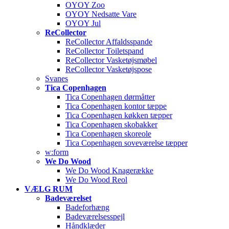
OYOY Zoo
OYOY Nedsatte Vare
OYOY Jul
ReCollector
ReCollector Affaldsspande
ReCollector Toiletspand
ReCollector Vasketøjsmøbel
ReCollector Vasketøjspose
Svanes
Tica Copenhagen
Tica Copenhagen dørmåtter
Tica Copenhagen kontor tæppe
Tica Copenhagen køkken tæpper
Tica Copenhagen skobakker
Tica Copenhagen skoreole
Tica Copenhagen soveværelse tæpper
w:form
We Do Wood
We Do Wood Knagerække
We Do Wood Reol
VÆLG RUM
Badeværelset
Badeforhæng
Badeværelsesspejl
Håndklæder