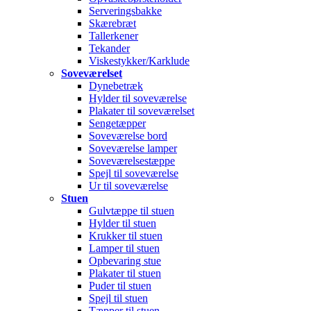
Serveringsbakke
Skærebræt
Tallerkener
Tekander
Viskestykker/Karklude
Soveværelset
Dynebetræk
Hylder til soveværelse
Plakater til soveværelset
Sengetæpper
Soveværelse bord
Soveværelse lamper
Soveværelsestæppe
Spejl til soveværelse
Ur til soveværelse
Stuen
Gulvtæppe til stuen
Hylder til stuen
Krukker til stuen
Lamper til stuen
Opbevaring stue
Plakater til stuen
Puder til stuen
Spejl til stuen
Tæpper til stuen