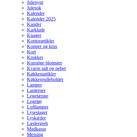
Julepynt
Julesok
Kalender
Kalender 2025
Kander
Karklude
Knager
Kontorartikler
Kopper og krus
Kort
Krukker
Kunstige blomster
Kværn salt og peber
Køkkenartikler
Køkkenrulleholder
Lamper
Lanterner
Legetæppe
Legetøj
Loftlamper
Lysestager
Lyskæder
Lædergreb
Madkasse
Messing