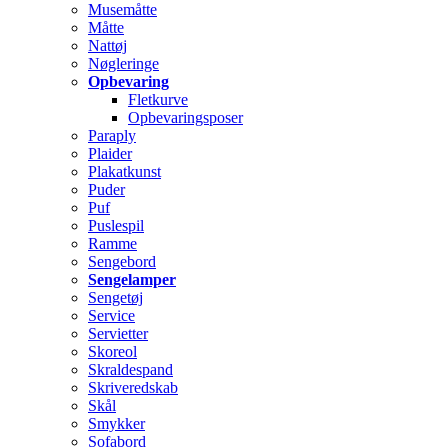
Musemåtte
Måtte
Nattøj
Nøgleringe
Opbevaring
Fletkurve
Opbevaringsposer
Paraply
Plaider
Plakatkunst
Puder
Puf
Puslespil
Ramme
Sengebord
Sengelamper
Sengetøj
Service
Servietter
Skoreol
Skraldespand
Skriveredskab
Skål
Smykker
Sofabord