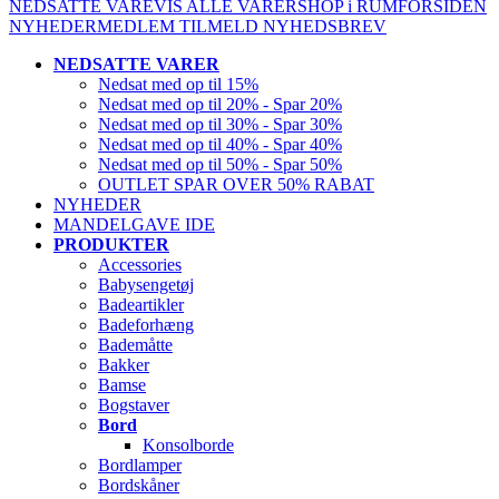
NEDSATTE VARE
VIS ALLE VARER
SHOP i RUM
FORSIDEN
NYHEDER
MEDLEM
TILMELD NYHEDSBREV
NEDSATTE VARER
Nedsat med op til 15%
Nedsat med op til 20% - Spar 20%
Nedsat med op til 30% - Spar 30%
Nedsat med op til 40% - Spar 40%
Nedsat med op til 50% - Spar 50%
OUTLET SPAR OVER 50% RABAT
NYHEDER
MANDELGAVE IDE
PRODUKTER
Accessories
Babysengetøj
Badeartikler
Badeforhæng
Bademåtte
Bakker
Bamse
Bogstaver
Bord
Konsolborde
Bordlamper
Bordskåner