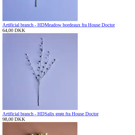
Artificial branch - HDMeadow bordeaux fra House Doctor
64,00
DKK
Artificial branch - HDSalix grøn fra House Doctor
98,00
DKK