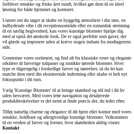
forbliver smukke og friske året rundt, hvilket gør dem til en ideel
løsning for både hjemmet og kontoret.
Uanset om du søger at skabe en hyggelig atmosfære i din stue, en
indbydende vibe i dit receptionsområde eller en romantisk stemning
til en særlig begivenhed, kan vores kunstige blomster hjælpe dig
med at opnå det ønskede look. De er også perfekte som gaver, der
vil glæde og imponere uden at kræve nogen indsats fra modtagerens
side.
Gennemse vores sortiment, og find alt fra klassiske roser og elegante
orkideer til farverige tulipaner og rustikke tørrede blomster. Hver
type er tilgængelig i forskellige farver og størrelser, så du let kan
matche dem med din eksisterende indretning eller skabe et helt nyt
fokuspunkt i dit rum.
Vælg 'Kunstige Blomster' til at bringe skønhed og stil ind i dit liv
uden besværet. Med vores lette navigation og detaljerede
produktbeskrivelser er det nemt at finde præcis det, du leder efter.
Tilføj naturlig charme og elegance til dit hjem eller kontor med vores
smukke, holdbare og allergivenlige kunstige blomster. Velkommen
til en verden af farver og former, hvor skønheden aldrig visner.
Kontakt