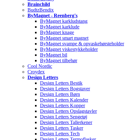
Brainchild
BudtzBendix
ByMagnet - Reenberg's
ByMagnet karkludstang
ByMagnet karklude
ByMagnet knage
ByMagnet smart magnet
ByMagnet svampe & opvaskebørsteholder
ByMagnet viskestykkeholder
ByMagnet bil
ByMagnet tilbehør
Cool Nordic
Croydex
Design Letters
Design Letters Bestik
Design Letters Bogstaver
Design Letters Børn
Design Letters Kalender
Design Letters Kopper
Design Letters Opslagstavler
Design Letters Sengetøj
Design Letters Tallerkener
Design Letters Tasker
Design Letters Tech
Design Letters Termoflasker