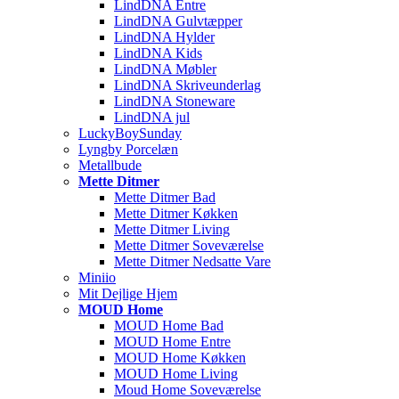
LindDNA Entre
LindDNA Gulvtæpper
LindDNA Hylder
LindDNA Kids
LindDNA Møbler
LindDNA Skriveunderlag
LindDNA Stoneware
LindDNA jul
LuckyBoySunday
Lyngby Porcelæn
Metallbude
Mette Ditmer
Mette Ditmer Bad
Mette Ditmer Køkken
Mette Ditmer Living
Mette Ditmer Soveværelse
Mette Ditmer Nedsatte Vare
Miniio
Mit Dejlige Hjem
MOUD Home
MOUD Home Bad
MOUD Home Entre
MOUD Home Køkken
MOUD Home Living
Moud Home Soveværelse