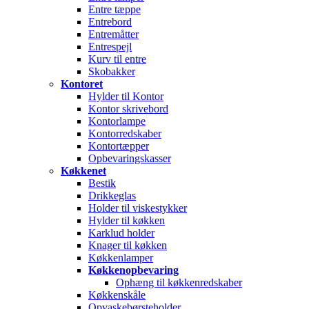
Entre tæppe
Entrebord
Entremåtter
Entrespejl
Kurv til entre
Skobakker
Kontoret
Hylder til Kontor
Kontor skrivebord
Kontorlampe
Kontorredskaber
Kontortæpper
Opbevaringskasser
Køkkenet
Bestik
Drikkeglas
Holder til viskestykker
Hylder til køkken
Karklud holder
Knager til køkken
Køkkenlamper
Køkkenopbevaring
Ophæng til køkkenredskaber
Køkkenskåle
Opvaskebørsteholder