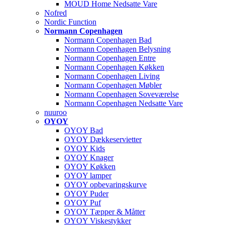
MOUD Home Nedsatte Vare
Nofred
Nordic Function
Normann Copenhagen
Normann Copenhagen Bad
Normann Copenhagen Belysning
Normann Copenhagen Entre
Normann Copenhagen Køkken
Normann Copenhagen Living
Normann Copenhagen Møbler
Normann Copenhagen Soveværelse
Normann Copenhagen Nedsatte Vare
nuuroo
OYOY
OYOY Bad
OYOY Dækkeservietter
OYOY Kids
OYOY Knager
OYOY Køkken
OYOY lamper
OYOY opbevaringskurve
OYOY Puder
OYOY Puf
OYOY Tæpper & Måtter
OYOY Viskestykker