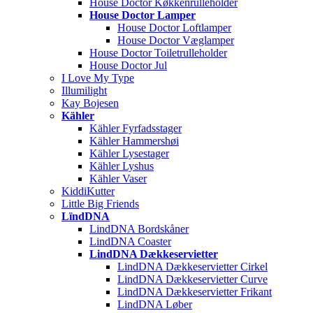
House Doctor Køkkenrulleholder
House Doctor Lamper
House Doctor Loftlamper
House Doctor Væglamper
House Doctor Toiletrulleholder
House Doctor Jul
I Love My Type
Illumilight
Kay Bojesen
Kähler
Kähler Fyrfadsstager
Kähler Hammershøi
Kähler Lysestager
Kähler Lyshus
Kähler Vaser
KiddiKutter
Little Big Friends
LïndDNA
LindDNA Bordskåner
LindDNA Coaster
LindDNA Dækkeservietter
LindDNA Dækkeservietter Cirkel
LindDNA Dækkeservietter Curve
LindDNA Dækkeservietter Frikant
LindDNA Løber