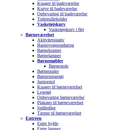
Knager til badeværelse
Kurve til badeværelse
Opbevaring til badeværelse
Toiletrulleholder
Vasketøjskurv
Vasketøjskurv i flet
Børneværelset
Aktivitetsstativ
Barnevognsophæng
Børnekopper
Børnelamper
Børnemøbler
Børnestole
Børnepuder
Børnesengetøj
Juniorstol
Knager til børneværelset
Legetøj
Opbevaring børneværelse
Plakater til børneværelset
Spilledåse
Tæppe til børneværelset
Entréen
Entre hylde
Entre lamper