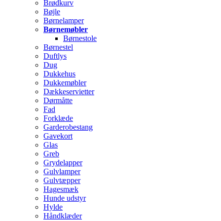
Brødkurv
Bøjle
Børnelamper
Børnemøbler
Børnestole
Børnestel
Duftlys
Dug
Dukkehus
Dukkemøbler
Dækkeservietter
Dørmåtte
Fad
Forklæde
Garderobestang
Gavekort
Glas
Greb
Grydelapper
Gulvlamper
Gulvtæpper
Hagesmæk
Hunde udstyr
Hylde
Håndklæder