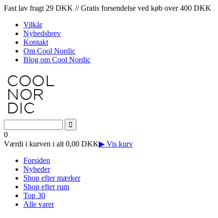
Fast lav fragt 29 DKK // Gratis forsendelse ved køb over 400 DKK
Vilkår
Nyhedsbrev
Kontakt
Om Cool Nordic
Blog om Cool Nordic
0
Værdi i kurven i alt 0,00 DKK
▶ Vis kurv
Forsiden
Nyheder
Shop efter mærker
Shop efter rum
Top 30
Alle varer