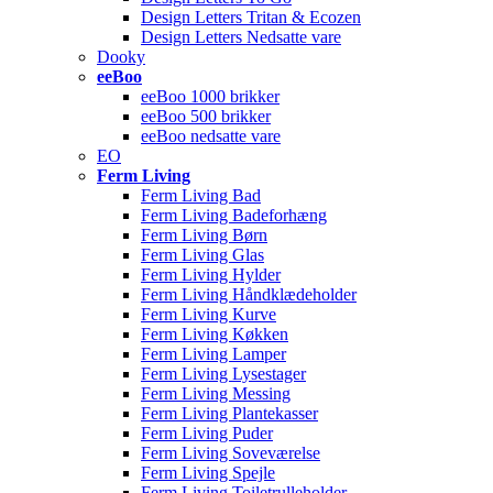
Design Letters Tritan & Ecozen
Design Letters Nedsatte vare
Dooky
eeBoo
eeBoo 1000 brikker
eeBoo 500 brikker
eeBoo nedsatte vare
EO
Ferm Living
Ferm Living Bad
Ferm Living Badeforhæng
Ferm Living Børn
Ferm Living Glas
Ferm Living Hylder
Ferm Living Håndklædeholder
Ferm Living Kurve
Ferm Living Køkken
Ferm Living Lamper
Ferm Living Lysestager
Ferm Living Messing
Ferm Living Plantekasser
Ferm Living Puder
Ferm Living Soveværelse
Ferm Living Spejle
Ferm Living Toiletrulleholder