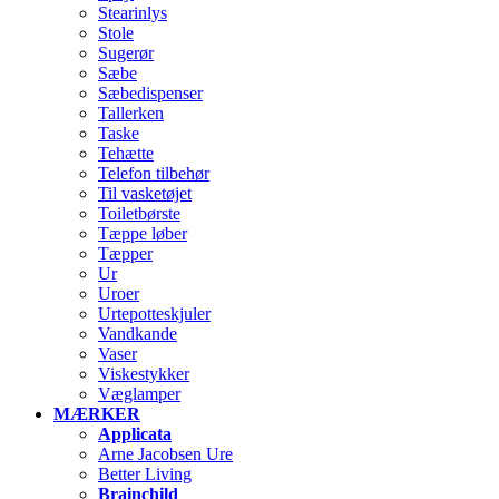
Stearinlys
Stole
Sugerør
Sæbe
Sæbedispenser
Tallerken
Taske
Tehætte
Telefon tilbehør
Til vasketøjet
Toiletbørste
Tæppe løber
Tæpper
Ur
Uroer
Urtepotteskjuler
Vandkande
Vaser
Viskestykker
Væglamper
MÆRKER
Applicata
Arne Jacobsen Ure
Better Living
Brainchild