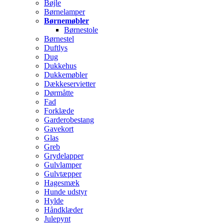
Bøjle
Børnelamper
Børnemøbler
Børnestole
Børnestel
Duftlys
Dug
Dukkehus
Dukkemøbler
Dækkeservietter
Dørmåtte
Fad
Forklæde
Garderobestang
Gavekort
Glas
Greb
Grydelapper
Gulvlamper
Gulvtæpper
Hagesmæk
Hunde udstyr
Hylde
Håndklæder
Julepynt