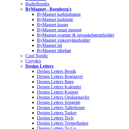
BudtzBendix
ByMagnet - Reenberg's
ByMagnet karkludstang
ByMagnet karklude
ByMagnet knage
ByMagnet smart magnet
ByMagnet svampe & opvaskebørsteholder
ByMagnet viskestykkeholder
ByMagnet bil
ByMagnet tilbehør
Cool Nordic
Croydex
Design Letters
Design Letters Bestik
Design Letters Bogstaver
Design Letters Børn
Design Letters Kalender
Design Letters Kopper
Design Letters Opslagstavler
Design Letters Sengetøj
Design Letters Tallerkener
Design Letters Tasker
Design Letters Tech
Design Letters Termoflasker
Design Letters To Go