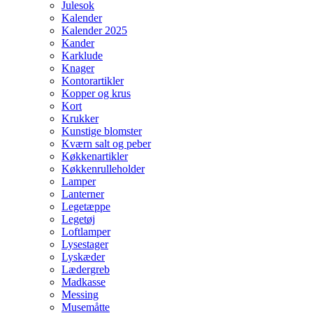
Julesok
Kalender
Kalender 2025
Kander
Karklude
Knager
Kontorartikler
Kopper og krus
Kort
Krukker
Kunstige blomster
Kværn salt og peber
Køkkenartikler
Køkkenrulleholder
Lamper
Lanterner
Legetæppe
Legetøj
Loftlamper
Lysestager
Lyskæder
Lædergreb
Madkasse
Messing
Musemåtte