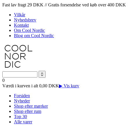
Fast lav fragt 29 DKK // Gratis forsendelse ved køb over 400 DKK
Vilkår
Nyhedsbrev
Kontakt
Om Cool Nordic
Blog om Cool Nordic
0
Værdi i kurven i alt 0,00 DKK
▶ Vis kurv
Forsiden
Nyheder
Shop efter mærker
Shop efter rum
Top 30
Alle varer