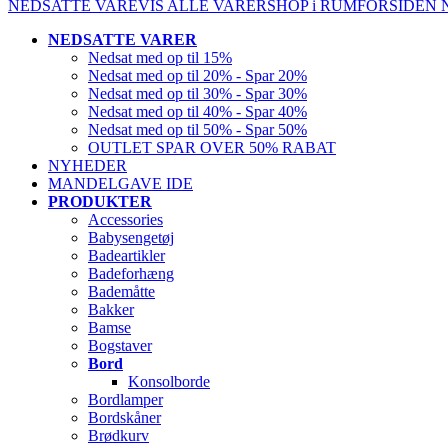
NEDSATTE VARE
VIS ALLE VARER
SHOP i RUM
FORSIDEN
NEDSATTE VARER
Nedsat med op til 15%
Nedsat med op til 20% - Spar 20%
Nedsat med op til 30% - Spar 30%
Nedsat med op til 40% - Spar 40%
Nedsat med op til 50% - Spar 50%
OUTLET SPAR OVER 50% RABAT
NYHEDER
MANDELGAVE IDE
PRODUKTER
Accessories
Babysengetøj
Badeartikler
Badeforhæng
Bademåtte
Bakker
Bamse
Bogstaver
Bord
Konsolborde
Bordlamper
Bordskåner
Brødkurv