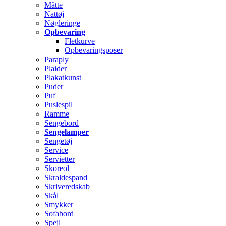
Måtte
Nattøj
Nøgleringe
Opbevaring
Fletkurve
Opbevaringsposer
Paraply
Plaider
Plakatkunst
Puder
Puf
Puslespil
Ramme
Sengebord
Sengelamper
Sengetøj
Service
Servietter
Skoreol
Skraldespand
Skriveredskab
Skål
Smykker
Sofabord
Spejl