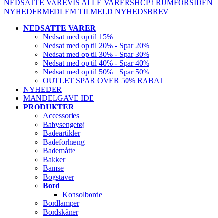
NEDSATTE VARE
VIS ALLE VARER
SHOP i RUM
FORSIDEN
NYHEDER
MEDLEM
TILMELD NYHEDSBREV
NEDSATTE VARER
Nedsat med op til 15%
Nedsat med op til 20% - Spar 20%
Nedsat med op til 30% - Spar 30%
Nedsat med op til 40% - Spar 40%
Nedsat med op til 50% - Spar 50%
OUTLET SPAR OVER 50% RABAT
NYHEDER
MANDELGAVE IDE
PRODUKTER
Accessories
Babysengetøj
Badeartikler
Badeforhæng
Bademåtte
Bakker
Bamse
Bogstaver
Bord
Konsolborde
Bordlamper
Bordskåner