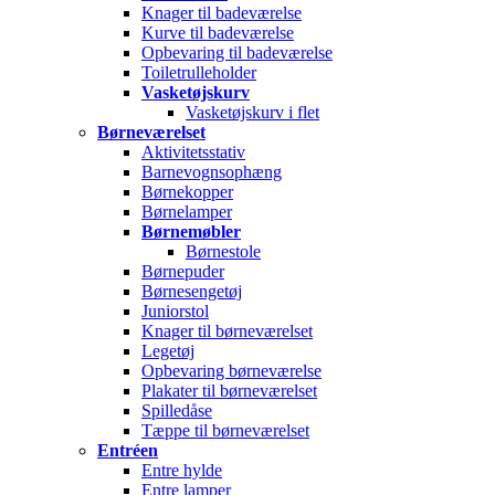
Knager til badeværelse
Kurve til badeværelse
Opbevaring til badeværelse
Toiletrulleholder
Vasketøjskurv
Vasketøjskurv i flet
Børneværelset
Aktivitetsstativ
Barnevognsophæng
Børnekopper
Børnelamper
Børnemøbler
Børnestole
Børnepuder
Børnesengetøj
Juniorstol
Knager til børneværelset
Legetøj
Opbevaring børneværelse
Plakater til børneværelset
Spilledåse
Tæppe til børneværelset
Entréen
Entre hylde
Entre lamper