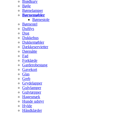
Brødkurv
Bøjle
Børnelamper
Børnemøbler
Børnestole
Børnestel
Duftlys
Dug
Dukkehus
Dukkemøbler
Dækkeservietter
Dørmåtte
Fad
Forklæde
Garderobestang
Gavekort
Glas
Greb
Grydelapper
Gulvlamper
Gulvtæpper
Hagesmæk
Hunde udstyr
Hylde
Håndklæder