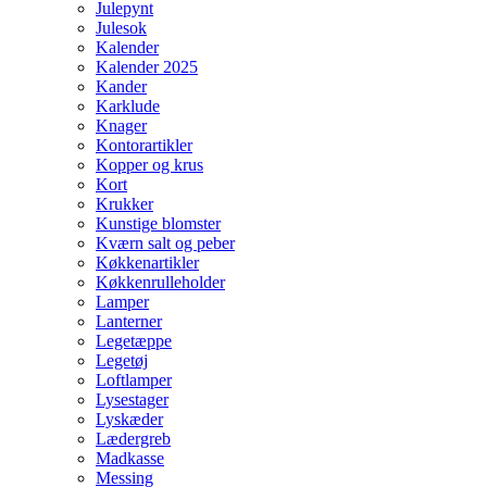
Julepynt
Julesok
Kalender
Kalender 2025
Kander
Karklude
Knager
Kontorartikler
Kopper og krus
Kort
Krukker
Kunstige blomster
Kværn salt og peber
Køkkenartikler
Køkkenrulleholder
Lamper
Lanterner
Legetæppe
Legetøj
Loftlamper
Lysestager
Lyskæder
Lædergreb
Madkasse
Messing