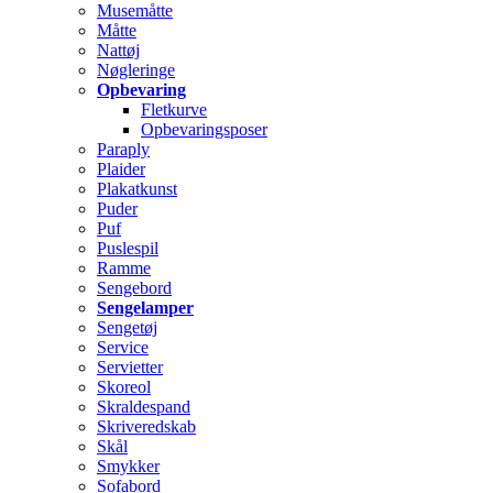
Musemåtte
Måtte
Nattøj
Nøgleringe
Opbevaring
Fletkurve
Opbevaringsposer
Paraply
Plaider
Plakatkunst
Puder
Puf
Puslespil
Ramme
Sengebord
Sengelamper
Sengetøj
Service
Servietter
Skoreol
Skraldespand
Skriveredskab
Skål
Smykker
Sofabord