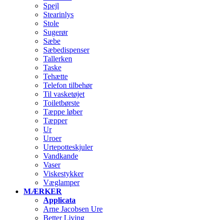
Spejl
Stearinlys
Stole
Sugerør
Sæbe
Sæbedispenser
Tallerken
Taske
Tehætte
Telefon tilbehør
Til vasketøjet
Toiletbørste
Tæppe løber
Tæpper
Ur
Uroer
Urtepotteskjuler
Vandkande
Vaser
Viskestykker
Væglamper
MÆRKER
Applicata
Arne Jacobsen Ure
Better Living