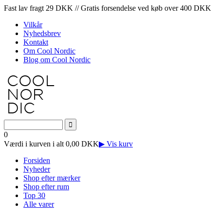
Fast lav fragt 29 DKK // Gratis forsendelse ved køb over 400 DKK
Vilkår
Nyhedsbrev
Kontakt
Om Cool Nordic
Blog om Cool Nordic
0
Værdi i kurven i alt 0,00 DKK
▶ Vis kurv
Forsiden
Nyheder
Shop efter mærker
Shop efter rum
Top 30
Alle varer