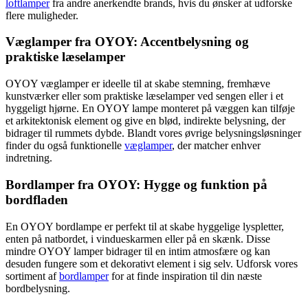
loftlamper
fra andre anerkendte brands, hvis du ønsker at udforske
flere muligheder.
Væglamper fra OYOY: Accentbelysning og
praktiske læselamper
OYOY væglamper er ideelle til at skabe stemning, fremhæve
kunstværker eller som praktiske læselamper ved sengen eller i et
hyggeligt hjørne. En OYOY lampe monteret på væggen kan tilføje
et arkitektonisk element og give en blød, indirekte belysning, der
bidrager til rummets dybde. Blandt vores øvrige belysningsløsninger
finder du også funktionelle
væglamper
, der matcher enhver
indretning.
Bordlamper fra OYOY: Hygge og funktion på
bordfladen
En OYOY bordlampe er perfekt til at skabe hyggelige lyspletter,
enten på natbordet, i vindueskarmen eller på en skænk. Disse
mindre OYOY lamper bidrager til en intim atmosfære og kan
desuden fungere som et dekorativt element i sig selv. Udforsk vores
sortiment af
bordlamper
for at finde inspiration til din næste
bordbelysning.