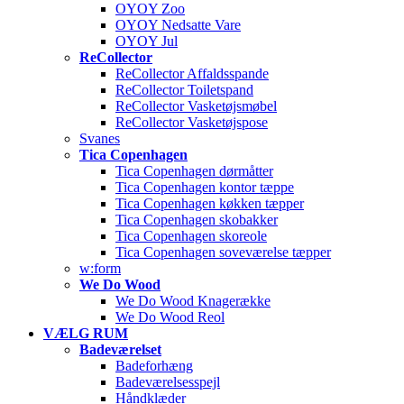
OYOY Zoo
OYOY Nedsatte Vare
OYOY Jul
ReCollector
ReCollector Affaldsspande
ReCollector Toiletspand
ReCollector Vasketøjsmøbel
ReCollector Vasketøjspose
Svanes
Tica Copenhagen
Tica Copenhagen dørmåtter
Tica Copenhagen kontor tæppe
Tica Copenhagen køkken tæpper
Tica Copenhagen skobakker
Tica Copenhagen skoreole
Tica Copenhagen soveværelse tæpper
w:form
We Do Wood
We Do Wood Knagerække
We Do Wood Reol
VÆLG RUM
Badeværelset
Badeforhæng
Badeværelsesspejl
Håndklæder