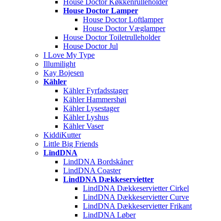
House Doctor Køkkenrulleholder
House Doctor Lamper
House Doctor Loftlamper
House Doctor Væglamper
House Doctor Toiletrulleholder
House Doctor Jul
I Love My Type
Illumilight
Kay Bojesen
Kähler
Kähler Fyrfadsstager
Kähler Hammershøi
Kähler Lysestager
Kähler Lyshus
Kähler Vaser
KiddiKutter
Little Big Friends
LïndDNA
LindDNA Bordskåner
LindDNA Coaster
LindDNA Dækkeservietter
LindDNA Dækkeservietter Cirkel
LindDNA Dækkeservietter Curve
LindDNA Dækkeservietter Frikant
LindDNA Løber