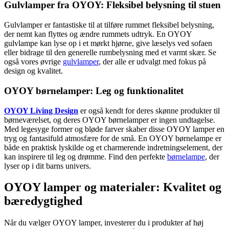
Gulvlamper fra OYOY: Fleksibel belysning til stuen
Gulvlamper er fantastiske til at tilføre rummet fleksibel belysning,
der nemt kan flyttes og ændre rummets udtryk. En OYOY
gulvlampe kan lyse op i et mørkt hjørne, give læselys ved sofaen
eller bidrage til den generelle rumbelysning med et varmt skær. Se
også vores øvrige
gulvlamper
, der alle er udvalgt med fokus på
design og kvalitet.
OYOY børnelamper: Leg og funktionalitet
OYOY Living Design
er også kendt for deres skønne produkter til
børneværelset, og deres OYOY børnelamper er ingen undtagelse.
Med legesyge former og bløde farver skaber disse OYOY lamper en
tryg og fantasifuld atmosfære for de små. En OYOY børnelampe er
både en praktisk lyskilde og et charmerende indretningselement, der
kan inspirere til leg og drømme. Find den perfekte
børnelampe
, der
lyser op i dit barns univers.
OYOY lamper og materialer: Kvalitet og
bæredygtighed
Når du vælger OYOY lamper, investerer du i produkter af høj