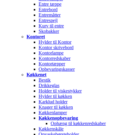
Entre tæppe
Entrebord
Entremåtter
Entrespejl
Kurv til entre
Skobakker
Kontoret
Hylder til Kontor
Kontor skrivebord
Kontorlampe
Kontorredskaber
Kontortæpper
Opbevaringskasser
Køkkenet
Bestik
Drikkeglas
Holder til viskestykker
Hylder til køkken
Karklud holder
Knager til køkken
Køkkenlamper
Køkkenopbevaring
Ophæng til køkkenredskaber
Køkkenskåle
Opvaskebørsteholder