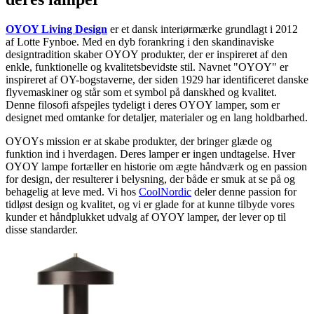
OYOY Living Design
er et dansk interiørmærke grundlagt i 2012
af Lotte Fynboe. Med en dyb forankring i den skandinaviske
designtradition skaber OYOY produkter, der er inspireret af den
enkle, funktionelle og kvalitetsbevidste stil. Navnet "OYOY" er
inspireret af OY-bogstaverne, der siden 1929 har identificeret danske
flyvemaskiner og står som et symbol på danskhed og kvalitet.
Denne filosofi afspejles tydeligt i deres OYOY lamper, som er
designet med omtanke for detaljer, materialer og en lang holdbarhed.
OYOYs mission er at skabe produkter, der bringer glæde og
funktion ind i hverdagen. Deres lamper er ingen undtagelse. Hver
OYOY lampe fortæller en historie om ægte håndværk og en passion
for design, der resulterer i belysning, der både er smuk at se på og
behagelig at leve med. Vi hos
CoolNordic
deler denne passion for
tidløst design og kvalitet, og vi er glade for at kunne tilbyde vores
kunder et håndplukket udvalg af OYOY lamper, der lever op til
disse standarder.