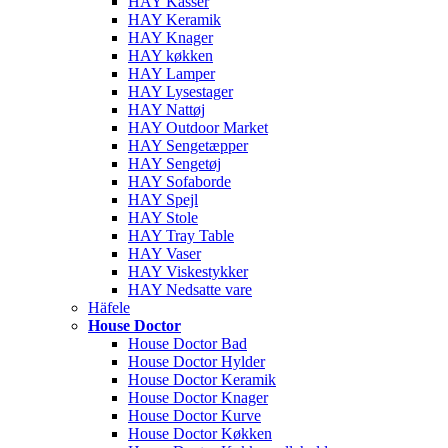
HAY Kasser
HAY Keramik
HAY Knager
HAY køkken
HAY Lamper
HAY Lysestager
HAY Nattøj
HAY Outdoor Market
HAY Sengetæpper
HAY Sengetøj
HAY Sofaborde
HAY Spejl
HAY Stole
HAY Tray Table
HAY Vaser
HAY Viskestykker
HAY Nedsatte vare
Häfele
House Doctor
House Doctor Bad
House Doctor Hylder
House Doctor Keramik
House Doctor Knager
House Doctor Kurve
House Doctor Køkken