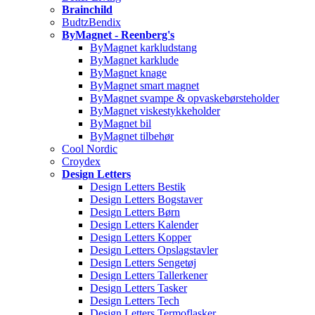
Brainchild
BudtzBendix
ByMagnet - Reenberg's
ByMagnet karkludstang
ByMagnet karklude
ByMagnet knage
ByMagnet smart magnet
ByMagnet svampe & opvaskebørsteholder
ByMagnet viskestykkeholder
ByMagnet bil
ByMagnet tilbehør
Cool Nordic
Croydex
Design Letters
Design Letters Bestik
Design Letters Bogstaver
Design Letters Børn
Design Letters Kalender
Design Letters Kopper
Design Letters Opslagstavler
Design Letters Sengetøj
Design Letters Tallerkener
Design Letters Tasker
Design Letters Tech
Design Letters Termoflasker