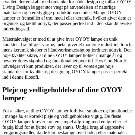
kvalitet, der er skabt med omtanke for både design og miljø. OYOY
Living Design lægger stor vægt på anvendelsen af naturlige
materialer og bæredygtige produktionsmetoder. Mange OYOY
lamper er fremstillet af træ, metal eller keramik, hvilket giver dem et
organisk og taktilt udtryk, der passer perfekt ind i den skandinaviske
indretningsstil.
Materialevalget er med til at give hver OYOY lampe en unik
karakter. Træ tilføjer varme, metal giver et moderne industrielt touch,
mens keramik skaber et håndværksmæssigt og jordnært udtryk. Den
høje kvalitet sikrer, at dine OYOY lamper holder i mange år og
bevarer deres skønhed og funktionalitet over tid. Hos CoolNordic
udvælger vi kun produkter, der lever op til vores egne høje
standarder for kvalitet og design, og OYOY lamper passer perfekt
ind i denne filosofi.
Pleje og vedligeholdelse af dine OYOY
lamper
For at sikre, at dine OYOY lamper forbliver smukke og funktionelle
i mange år, er korrekt pleje og vedligeholdelse vigtig. De fleste
OYOY lamper kræver kun en simpel aftørring med en tør eller let
fugtig klud for at fjerne støv og snavs. Undgå brug af aggressive
rengøringsmidler, da de kan beskadige overfladen eller materialet.