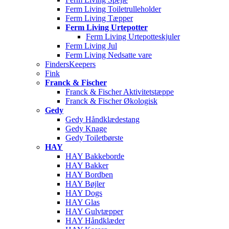
Ferm Living Toiletrulleholder
Ferm Living Tæpper
Ferm Living Urtepotter
Ferm Living Urtepotteskjuler
Ferm Living Jul
Ferm Living Nedsatte vare
FindersKeepers
Fink
Franck & Fischer
Franck & Fischer Aktivitetstæppe
Franck & Fischer Økologisk
Gedy
Gedy Håndklædestang
Gedy Knage
Gedy Toiletbørste
HAY
HAY Bakkeborde
HAY Bakker
HAY Bordben
HAY Bøjler
HAY Dogs
HAY Glas
HAY Gulvtæpper
HAY Håndklæder