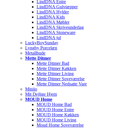
LindDNA Entre
LindDNA Gulvtæpper
LindDNA Hylder
LindDNA Kids
LindDNA Møbler
LindDNA Skriveunderlag
LindDNA Stoneware
LindDNA jul
LuckyBoySunday
Lyngby Porcelæn
Metallbude
Mette Ditmer
Mette Ditmer Bad
Mette Ditmer Køkken
Mette Ditmer Living
Mette Ditmer Soveværelse
Mette Ditmer Nedsatte Vare
Miniio
Mit Dejlige Hjem
MOUD Home
MOUD Home Bad
MOUD Home Entre
MOUD Home Køkken
MOUD Home Living
Moud Home Soveværelse