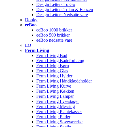
Design Letters To Go
Design Letters Tritan & Ecozen
Design Letters Nedsatte vare
Dooky
eeBoo
eeBoo 1000 brikker
eeBoo 500 brikker
eeBoo nedsatte vare
EO
Ferm Living
Ferm Living Bad
Ferm Living Badeforhæng
Ferm Living Børn
Ferm Living Glas
Ferm Living Hylder
Ferm Living Håndklædeholder
Ferm Living Kurve
Ferm Living Køkken
Ferm Living Lamper
Ferm Living Lysestager
Ferm Living Messing
Ferm Living Plantekasser
Ferm Living Puder
Ferm Living Soveværelse
Ferm Living Spejle