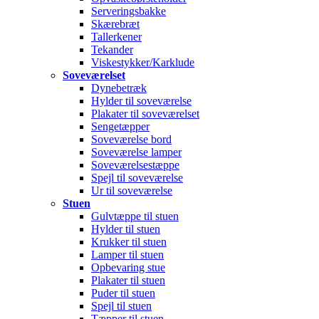
Serveringsbakke
Skærebræt
Tallerkener
Tekander
Viskestykker/Karklude
Soveværelset
Dynebetræk
Hylder til soveværelse
Plakater til soveværelset
Sengetæpper
Soveværelse bord
Soveværelse lamper
Soveværelsestæppe
Spejl til soveværelse
Ur til soveværelse
Stuen
Gulvtæppe til stuen
Hylder til stuen
Krukker til stuen
Lamper til stuen
Opbevaring stue
Plakater til stuen
Puder til stuen
Spejl til stuen
Tæpper til stuen