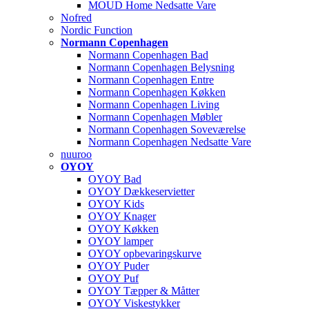
MOUD Home Nedsatte Vare
Nofred
Nordic Function
Normann Copenhagen
Normann Copenhagen Bad
Normann Copenhagen Belysning
Normann Copenhagen Entre
Normann Copenhagen Køkken
Normann Copenhagen Living
Normann Copenhagen Møbler
Normann Copenhagen Soveværelse
Normann Copenhagen Nedsatte Vare
nuuroo
OYOY
OYOY Bad
OYOY Dækkeservietter
OYOY Kids
OYOY Knager
OYOY Køkken
OYOY lamper
OYOY opbevaringskurve
OYOY Puder
OYOY Puf
OYOY Tæpper & Måtter
OYOY Viskestykker