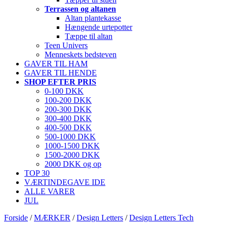
Terrassen og altanen
Altan plantekasse
Hængende urtepotter
Tæppe til altan
Teen Univers
Menneskets bedsteven
GAVER TIL HAM
GAVER TIL HENDE
SHOP EFTER PRIS
0-100 DKK
100-200 DKK
200-300 DKK
300-400 DKK
400-500 DKK
500-1000 DKK
1000-1500 DKK
1500-2000 DKK
2000 DKK og op
TOP 30
VÆRTINDEGAVE IDE
ALLE VARER
JUL
Forside
/
MÆRKER
/
Design Letters
/
Design Letters Tech