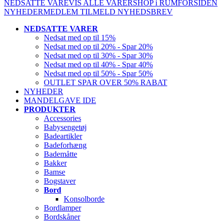
NEDSATTE VARE
VIS ALLE VARER
SHOP i RUM
FORSIDEN
NYHEDER
MEDLEM
TILMELD NYHEDSBREV
NEDSATTE VARER
Nedsat med op til 15%
Nedsat med op til 20% - Spar 20%
Nedsat med op til 30% - Spar 30%
Nedsat med op til 40% - Spar 40%
Nedsat med op til 50% - Spar 50%
OUTLET SPAR OVER 50% RABAT
NYHEDER
MANDELGAVE IDE
PRODUKTER
Accessories
Babysengetøj
Badeartikler
Badeforhæng
Bademåtte
Bakker
Bamse
Bogstaver
Bord
Konsolborde
Bordlamper
Bordskåner