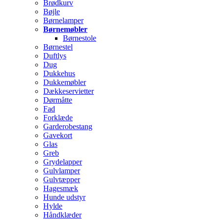
Brødkurv
Bøjle
Børnelamper
Børnemøbler
Børnestole
Børnestel
Duftlys
Dug
Dukkehus
Dukkemøbler
Dækkeservietter
Dørmåtte
Fad
Forklæde
Garderobestang
Gavekort
Glas
Greb
Grydelapper
Gulvlamper
Gulvtæpper
Hagesmæk
Hunde udstyr
Hylde
Håndklæder