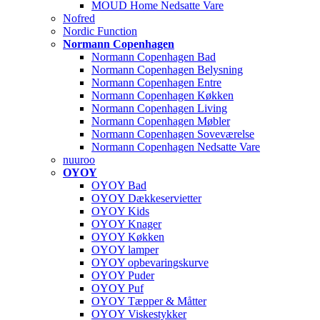
MOUD Home Nedsatte Vare
Nofred
Nordic Function
Normann Copenhagen
Normann Copenhagen Bad
Normann Copenhagen Belysning
Normann Copenhagen Entre
Normann Copenhagen Køkken
Normann Copenhagen Living
Normann Copenhagen Møbler
Normann Copenhagen Soveværelse
Normann Copenhagen Nedsatte Vare
nuuroo
OYOY
OYOY Bad
OYOY Dækkeservietter
OYOY Kids
OYOY Knager
OYOY Køkken
OYOY lamper
OYOY opbevaringskurve
OYOY Puder
OYOY Puf
OYOY Tæpper & Måtter
OYOY Viskestykker