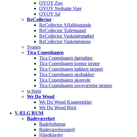
OYOY Zoo
OYOY Nedsatte Vare
OYOY Jul
ReCollector
ReCollector Affaldsspande
ReCollector Toiletspand
ReCollector Vasketøjsmøbel
ReCollector Vasketøjspose
Svanes
Tica Copenhagen
Tica Copenhagen dørmåtter
Tica Copenhagen kontor tæppe
Tica Copenhagen køkken tæpper
Tica Copenhagen skobakker
Tica Copenhagen skoreole
Tica Copenhagen soveværelse tæpper
w:form
We Do Wood
We Do Wood Knagerække
We Do Wood Reol
VÆLG RUM
Badeværelset
Badeforhæng
Badeværelsesspejl
Håndklæder