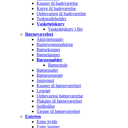
Knager til badeværelse
Kurve til badeværelse
Opbevaring til badeværelse
Toiletrulleholder
Vasketøjskurv
Vasketøjskurv i flet
Børneværelset
Aktivitetsstativ
Barnevognsophæng
Børnekopper
Børnelamper
Børnemøbler
Børnestole
Børnepuder
Børnesengetøj
Juniorstol
Knager til børneværelset
Legetøj
Opbevaring børneværelse
Plakater til børneværelset
Spilledåse
Tæppe til børneværelset
Entréen
Entre hylde
Entre lamper