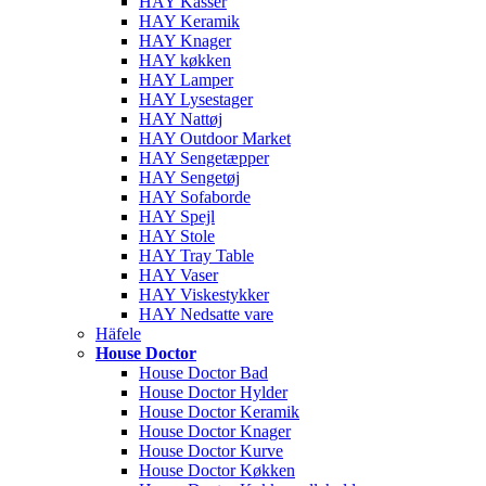
HAY Kasser
HAY Keramik
HAY Knager
HAY køkken
HAY Lamper
HAY Lysestager
HAY Nattøj
HAY Outdoor Market
HAY Sengetæpper
HAY Sengetøj
HAY Sofaborde
HAY Spejl
HAY Stole
HAY Tray Table
HAY Vaser
HAY Viskestykker
HAY Nedsatte vare
Häfele
House Doctor
House Doctor Bad
House Doctor Hylder
House Doctor Keramik
House Doctor Knager
House Doctor Kurve
House Doctor Køkken