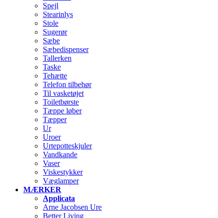
Spejl
Stearinlys
Stole
Sugerør
Sæbe
Sæbedispenser
Tallerken
Taske
Tehætte
Telefon tilbehør
Til vasketøjet
Toiletbørste
Tæppe løber
Tæpper
Ur
Uroer
Urtepotteskjuler
Vandkande
Vaser
Viskestykker
Væglamper
MÆRKER
Applicata
Arne Jacobsen Ure
Better Living