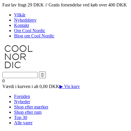
Fast lav fragt 29 DKK // Gratis forsendelse ved køb over 400 DKK
Vilkår
Nyhedsbrev
Kontakt
Om Cool Nordic
Blog om Cool Nordic
0
Værdi i kurven i alt 0,00 DKK
▶ Vis kurv
Forsiden
Nyheder
Shop efter mærker
Shop efter rum
Top 30
Alle varer