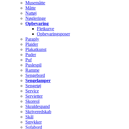
Musemåtte
Måtte
Nattøj
Nøgleringe
Opbevaring
Fletkurve
Opbevaringsposer
Paraply
Plaider
Plakatkunst
Puder
Puf
Puslespil
Ramme
Sengebord
Sengelamper
Sengetøj
Service
Servietter
Skoreol
Skraldespand
Skriveredskab
Skål
Smykker
Sofabord