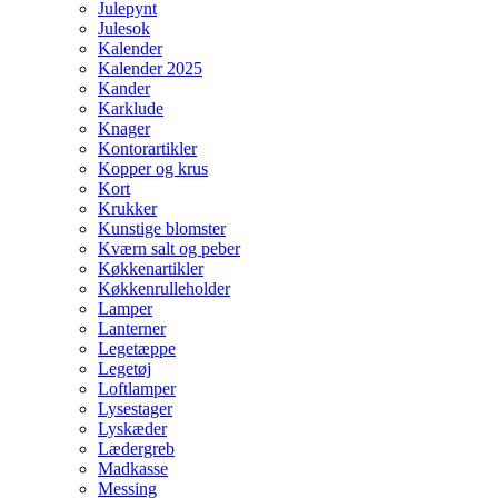
Julepynt
Julesok
Kalender
Kalender 2025
Kander
Karklude
Knager
Kontorartikler
Kopper og krus
Kort
Krukker
Kunstige blomster
Kværn salt og peber
Køkkenartikler
Køkkenrulleholder
Lamper
Lanterner
Legetæppe
Legetøj
Loftlamper
Lysestager
Lyskæder
Lædergreb
Madkasse
Messing