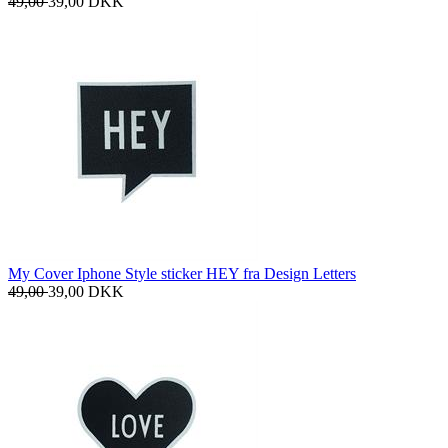
49,00
39,00
DKK
My Cover Iphone Style sticker HEY fra Design Letters
49,00
39,00
DKK