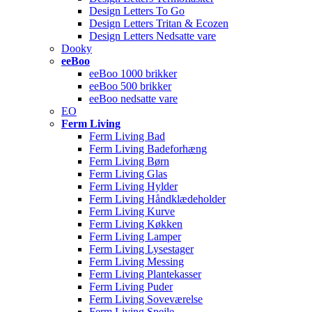
Design Letters To Go
Design Letters Tritan & Ecozen
Design Letters Nedsatte vare
Dooky
eeBoo
eeBoo 1000 brikker
eeBoo 500 brikker
eeBoo nedsatte vare
EO
Ferm Living
Ferm Living Bad
Ferm Living Badeforhæng
Ferm Living Børn
Ferm Living Glas
Ferm Living Hylder
Ferm Living Håndklædeholder
Ferm Living Kurve
Ferm Living Køkken
Ferm Living Lamper
Ferm Living Lysestager
Ferm Living Messing
Ferm Living Plantekasser
Ferm Living Puder
Ferm Living Soveværelse
Ferm Living Spejle