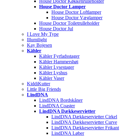
House Doctor Køkkenrulleholder
House Doctor Lamper
House Doctor Loftlamper
House Doctor Væglamper
House Doctor Toiletrulleholder
House Doctor Jul
I Love My Type
Illumilight
Kay Bojesen
Kähler
Kähler Fyrfadsstager
Kähler Hammershøi
Kähler Lysestager
Kähler Lyshus
Kähler Vaser
KiddiKutter
Little Big Friends
LïndDNA
LindDNA Bordskåner
LindDNA Coaster
LindDNA Dækkeservietter
LindDNA Dækkeservietter Cirkel
LindDNA Dækkeservietter Curve
LindDNA Dækkeservietter Frikant
LindDNA Løber