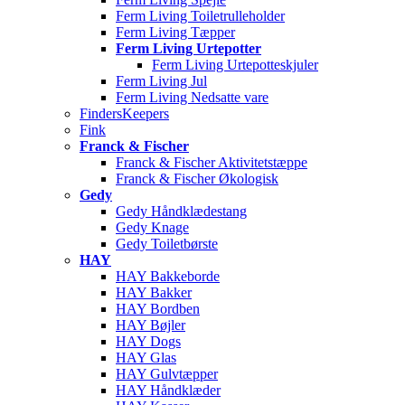
Ferm Living Toiletrulleholder
Ferm Living Tæpper
Ferm Living Urtepotter
Ferm Living Urtepotteskjuler
Ferm Living Jul
Ferm Living Nedsatte vare
FindersKeepers
Fink
Franck & Fischer
Franck & Fischer Aktivitetstæppe
Franck & Fischer Økologisk
Gedy
Gedy Håndklædestang
Gedy Knage
Gedy Toiletbørste
HAY
HAY Bakkeborde
HAY Bakker
HAY Bordben
HAY Bøjler
HAY Dogs
HAY Glas
HAY Gulvtæpper
HAY Håndklæder