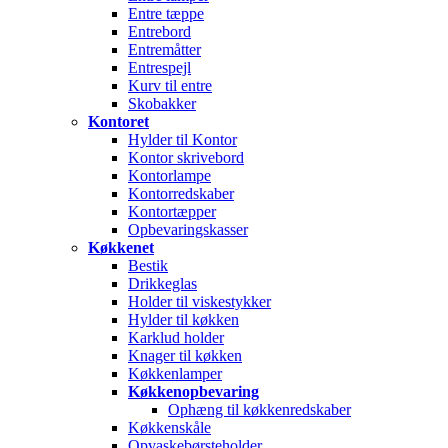
Entre tæppe
Entrebord
Entremåtter
Entrespejl
Kurv til entre
Skobakker
Kontoret
Hylder til Kontor
Kontor skrivebord
Kontorlampe
Kontorredskaber
Kontortæpper
Opbevaringskasser
Køkkenet
Bestik
Drikkeglas
Holder til viskestykker
Hylder til køkken
Karklud holder
Knager til køkken
Køkkenlamper
Køkkenopbevaring
Ophæng til køkkenredskaber
Køkkenskåle
Opvaskebørsteholder