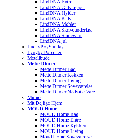
LindDNA Entre
LindDNA Gulvtæpper
LindDNA Hylder
LindDNA Kids
LindDNA Møbler
LindDNA Skriveunderlag
LindDNA Stoneware
LindDNA jul
LuckyBoySunday
Lyngby Porcelæn
Metallbude
Mette Ditmer
Mette Ditmer Bad
Mette Ditmer Køkken
Mette Ditmer Living
Mette Ditmer Soveværelse
Mette Ditmer Nedsatte Vare
Miniio
Mit Dejlige Hjem
MOUD Home
MOUD Home Bad
MOUD Home Entre
MOUD Home Køkken
MOUD Home Living
Moud Home Soveværelse