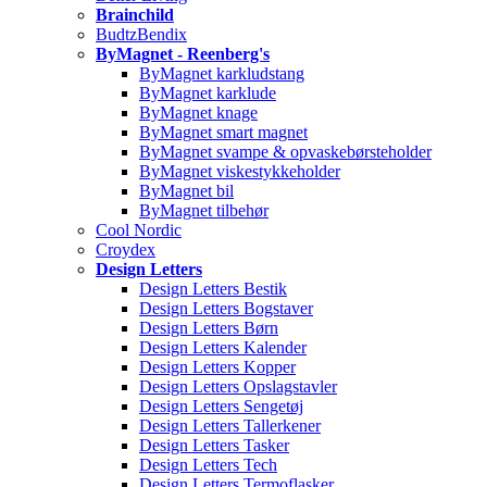
Brainchild
BudtzBendix
ByMagnet - Reenberg's
ByMagnet karkludstang
ByMagnet karklude
ByMagnet knage
ByMagnet smart magnet
ByMagnet svampe & opvaskebørsteholder
ByMagnet viskestykkeholder
ByMagnet bil
ByMagnet tilbehør
Cool Nordic
Croydex
Design Letters
Design Letters Bestik
Design Letters Bogstaver
Design Letters Børn
Design Letters Kalender
Design Letters Kopper
Design Letters Opslagstavler
Design Letters Sengetøj
Design Letters Tallerkener
Design Letters Tasker
Design Letters Tech
Design Letters Termoflasker