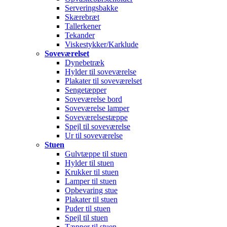
Serveringsbakke
Skærebræt
Tallerkener
Tekander
Viskestykker/Karklude
Soveværelset
Dynebetræk
Hylder til soveværelse
Plakater til soveværelset
Sengetæpper
Soveværelse bord
Soveværelse lamper
Soveværelsestæppe
Spejl til soveværelse
Ur til soveværelse
Stuen
Gulvtæppe til stuen
Hylder til stuen
Krukker til stuen
Lamper til stuen
Opbevaring stue
Plakater til stuen
Puder til stuen
Spejl til stuen
Tæpper til stuen