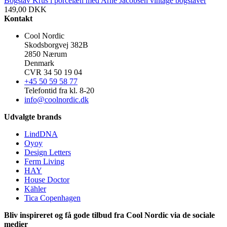
Bogstav Krus i porcelæn med Arne Jacobsen vintage bogstaver
149,00
DKK
Kontakt
Cool Nordic
Skodsborgvej 382B
2850 Nærum
Denmark
CVR 34 50 19 04
+45 50 59 58 77
Telefontid fra kl. 8-20
info@coolnordic.dk
Udvalgte brands
LindDNA
Oyoy
Design Letters
Ferm Living
HAY
House Doctor
Kähler
Tica Copenhagen
Bliv inspireret og få gode tilbud fra Cool Nordic via de sociale
medier