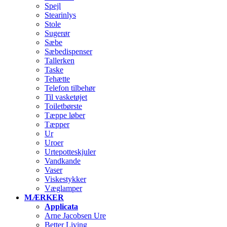
Spejl
Stearinlys
Stole
Sugerør
Sæbe
Sæbedispenser
Tallerken
Taske
Tehætte
Telefon tilbehør
Til vasketøjet
Toiletbørste
Tæppe løber
Tæpper
Ur
Uroer
Urtepotteskjuler
Vandkande
Vaser
Viskestykker
Væglamper
MÆRKER
Applicata
Arne Jacobsen Ure
Better Living