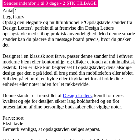
Sendes indenfor 1 til 3 dage - 2 STK TILBAGE
Antal
Læg i kurv
Opdag den elegante og multifunktionelle 'Opslagstavle stander fra
Design Letters', perfekt til at fremvise din Design Letters
opslagstavle med stil og praktisk anvendelighed. Med denne smarte
stander kan du placere din message board præcis, hvor du ønsker
det.
Designet i en klassisk sort farve, passer denne stander ind i ethvert
moderne hjem eller kontormiljø, og tilføjer et touch af minimalistisk
æstetik. Den er ikke kun begrænset til opslagstavler; dens alsidige
design gør den også ideel til brug med din mobiltelefon eller tablet.
Stil den på et bord, en hylde eller i køkkenet for at holde dine
enheder eller noter inden for let rækkevidde.
Denne stander er fremstillet af
Design Letters
, kendt for deres
kvalitet og øje for detaljer, sikrer lang holdbarhed og en flot
præsentation af dine personlige budskaber eller vigtige noter.
Farve: sort
Eksl. tavle
Bemærk venligst, at opslagstavlen sælges separat.