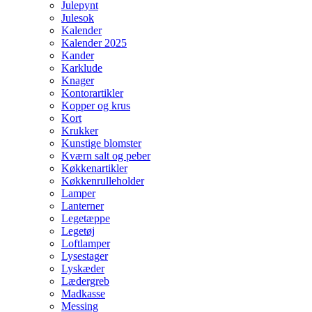
Julepynt
Julesok
Kalender
Kalender 2025
Kander
Karklude
Knager
Kontorartikler
Kopper og krus
Kort
Krukker
Kunstige blomster
Kværn salt og peber
Køkkenartikler
Køkkenrulleholder
Lamper
Lanterner
Legetæppe
Legetøj
Loftlamper
Lysestager
Lyskæder
Lædergreb
Madkasse
Messing