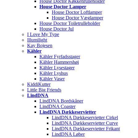
House Doctor Køkkenrulleholder
House Doctor Lamper
House Doctor Loftlamper
House Doctor Væglamper
House Doctor Toiletrulleholder
House Doctor Jul
I Love My Type
Illumilight
Kay Bojesen
Kähler
Kähler Fyrfadsstager
Kähler Hammershøi
Kähler Lysestager
Kähler Lyshus
Kähler Vaser
KiddiKutter
Little Big Friends
LïndDNA
LindDNA Bordskåner
LindDNA Coaster
LindDNA Dækkeservietter
LindDNA Dækkeservietter Cirkel
LindDNA Dækkeservietter Curve
LindDNA Dækkeservietter Frikant
LindDNA Løber