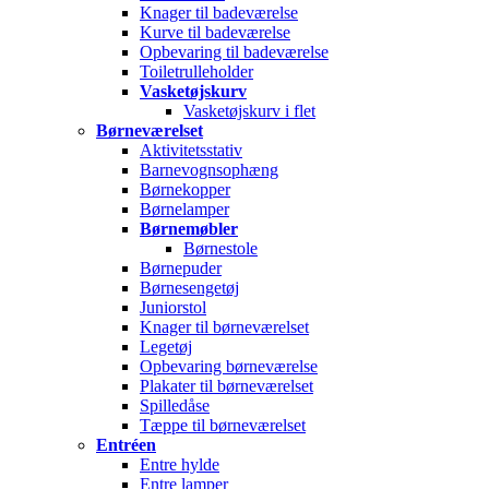
Knager til badeværelse
Kurve til badeværelse
Opbevaring til badeværelse
Toiletrulleholder
Vasketøjskurv
Vasketøjskurv i flet
Børneværelset
Aktivitetsstativ
Barnevognsophæng
Børnekopper
Børnelamper
Børnemøbler
Børnestole
Børnepuder
Børnesengetøj
Juniorstol
Knager til børneværelset
Legetøj
Opbevaring børneværelse
Plakater til børneværelset
Spilledåse
Tæppe til børneværelset
Entréen
Entre hylde
Entre lamper