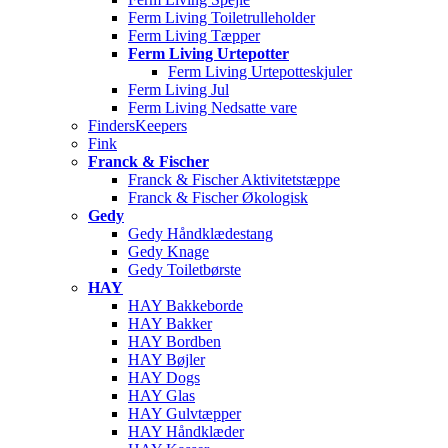
Ferm Living Toiletrulleholder
Ferm Living Tæpper
Ferm Living Urtepotter
Ferm Living Urtepotteskjuler
Ferm Living Jul
Ferm Living Nedsatte vare
FindersKeepers
Fink
Franck & Fischer
Franck & Fischer Aktivitetstæppe
Franck & Fischer Økologisk
Gedy
Gedy Håndklædestang
Gedy Knage
Gedy Toiletbørste
HAY
HAY Bakkeborde
HAY Bakker
HAY Bordben
HAY Bøjler
HAY Dogs
HAY Glas
HAY Gulvtæpper
HAY Håndklæder