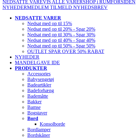
NEDSATTE VARE
VIS ALLE VARER
SHOP i RUM
FORSIDEN
NYHEDER
MEDLEM
TILMELD NYHEDSBREV
NEDSATTE VARER
Nedsat med op til 15%
Nedsat med op til 20% - Spar 20%
Nedsat med op til 30% - Spar 30%
Nedsat med op til 40% - Spar 40%
Nedsat med op til 50% - Spar 50%
OUTLET SPAR OVER 50% RABAT
NYHEDER
MANDELGAVE IDE
PRODUKTER
Accessories
Babysengetøj
Badeartikler
Badeforhæng
Bademåtte
Bakker
Bamse
Bogstaver
Bord
Konsolborde
Bordlamper
Bordskåner