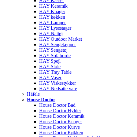
HAY Kasser
HAY Keramik
HAY Knager
HAY køkken
HAY Lamper
HAY Lysestager
HAY Nattøj
HAY Outdoor Market
HAY Sengetæpper
HAY Sengetøj
HAY Sofaborde
HAY Spejl
HAY Stole
HAY Tray Table
HAY Vaser
HAY Viskestykker
HAY Nedsatte vare
Häfele
House Doctor
House Doctor Bad
House Doctor Hylder
House Doctor Keramik
House Doctor Knager
House Doctor Kurve
House Doctor Køkken