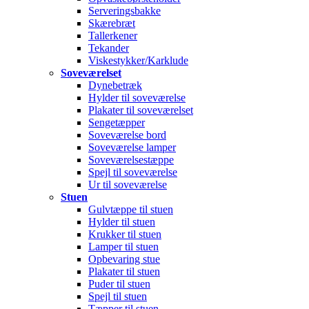
Serveringsbakke
Skærebræt
Tallerkener
Tekander
Viskestykker/Karklude
Soveværelset
Dynebetræk
Hylder til soveværelse
Plakater til soveværelset
Sengetæpper
Soveværelse bord
Soveværelse lamper
Soveværelsestæppe
Spejl til soveværelse
Ur til soveværelse
Stuen
Gulvtæppe til stuen
Hylder til stuen
Krukker til stuen
Lamper til stuen
Opbevaring stue
Plakater til stuen
Puder til stuen
Spejl til stuen
Tæpper til stuen