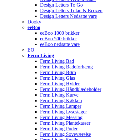
Design Letters To Go
Design Letters Tritan & Ecozen
Design Letters Nedsatte vare
Dooky
eeBoo
eeBoo 1000 brikker
eeBoo 500 brikker
eeBoo nedsatte vare
EO
Ferm Living
Ferm Living Bad
Ferm Living Badeforhæng
Ferm Living Børn
Ferm Living Glas
Ferm Living Hylder
Ferm Living Håndklædeholder
Ferm Living Kurve
Ferm Living Køkken
Ferm Living Lamper
Ferm Living Lysestager
Ferm Living Messing
Ferm Living Plantekasser
Ferm Living Puder
Ferm Living Soveværelse
Ferm Living Spejle