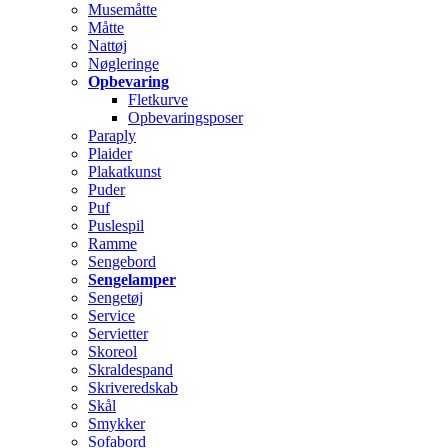
Musemåtte
Måtte
Nattøj
Nøgleringe
Opbevaring
Fletkurve
Opbevaringsposer
Paraply
Plaider
Plakatkunst
Puder
Puf
Puslespil
Ramme
Sengebord
Sengelamper
Sengetøj
Service
Servietter
Skoreol
Skraldespand
Skriveredskab
Skål
Smykker
Sofabord