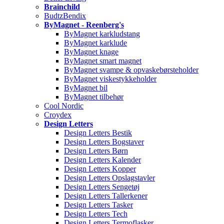
Brainchild
BudtzBendix
ByMagnet - Reenberg's
ByMagnet karkludstang
ByMagnet karklude
ByMagnet knage
ByMagnet smart magnet
ByMagnet svampe & opvaskebørsteholder
ByMagnet viskestykkeholder
ByMagnet bil
ByMagnet tilbehør
Cool Nordic
Croydex
Design Letters
Design Letters Bestik
Design Letters Bogstaver
Design Letters Børn
Design Letters Kalender
Design Letters Kopper
Design Letters Opslagstavler
Design Letters Sengetøj
Design Letters Tallerkener
Design Letters Tasker
Design Letters Tech
Design Letters Termoflasker