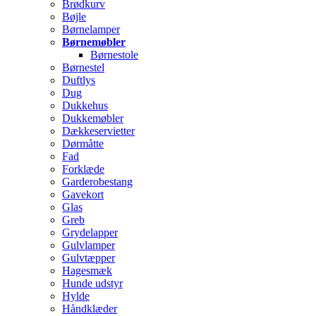
Brødkurv
Bøjle
Børnelamper
Børnemøbler
Børnestole
Børnestel
Duftlys
Dug
Dukkehus
Dukkemøbler
Dækkeservietter
Dørmåtte
Fad
Forklæde
Garderobestang
Gavekort
Glas
Greb
Grydelapper
Gulvlamper
Gulvtæpper
Hagesmæk
Hunde udstyr
Hylde
Håndklæder