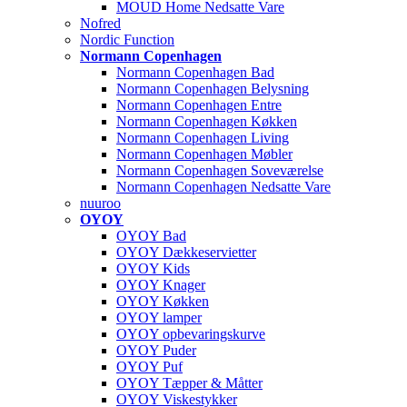
MOUD Home Nedsatte Vare
Nofred
Nordic Function
Normann Copenhagen
Normann Copenhagen Bad
Normann Copenhagen Belysning
Normann Copenhagen Entre
Normann Copenhagen Køkken
Normann Copenhagen Living
Normann Copenhagen Møbler
Normann Copenhagen Soveværelse
Normann Copenhagen Nedsatte Vare
nuuroo
OYOY
OYOY Bad
OYOY Dækkeservietter
OYOY Kids
OYOY Knager
OYOY Køkken
OYOY lamper
OYOY opbevaringskurve
OYOY Puder
OYOY Puf
OYOY Tæpper & Måtter
OYOY Viskestykker