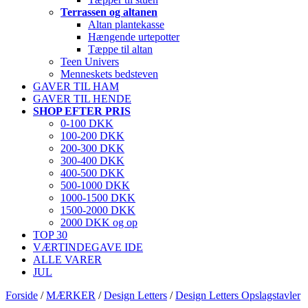
Terrassen og altanen
Altan plantekasse
Hængende urtepotter
Tæppe til altan
Teen Univers
Menneskets bedsteven
GAVER TIL HAM
GAVER TIL HENDE
SHOP EFTER PRIS
0-100 DKK
100-200 DKK
200-300 DKK
300-400 DKK
400-500 DKK
500-1000 DKK
1000-1500 DKK
1500-2000 DKK
2000 DKK og op
TOP 30
VÆRTINDEGAVE IDE
ALLE VARER
JUL
Forside
/
MÆRKER
/
Design Letters
/
Design Letters Opslagstavler