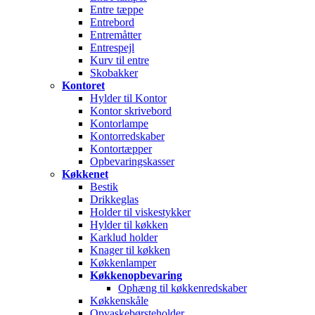
Entre tæppe
Entrebord
Entremåtter
Entrespejl
Kurv til entre
Skobakker
Kontoret
Hylder til Kontor
Kontor skrivebord
Kontorlampe
Kontorredskaber
Kontortæpper
Opbevaringskasser
Køkkenet
Bestik
Drikkeglas
Holder til viskestykker
Hylder til køkken
Karklud holder
Knager til køkken
Køkkenlamper
Køkkenopbevaring
Ophæng til køkkenredskaber
Køkkenskåle
Opvaskebørsteholder