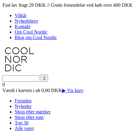
Fast lav fragt 29 DKK // Gratis forsendelse ved køb over 400 DKK
Vilkår
Nyhedsbrev
Kontakt
Om Cool Nordic
Blog om Cool Nordic
0
Værdi i kurven i alt 0,00 DKK
▶ Vis kurv
Forsiden
Nyheder
Shop efter mærker
Shop efter rum
Top 30
Alle varer