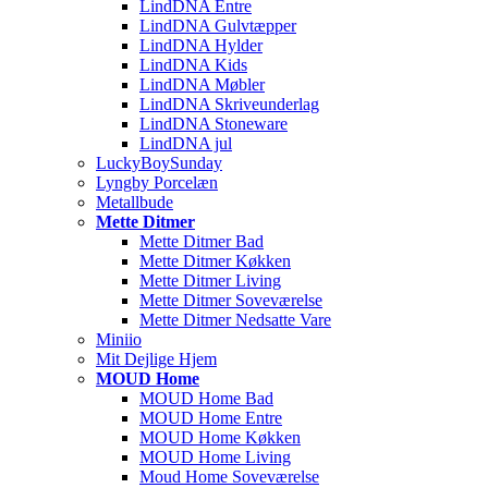
LindDNA Entre
LindDNA Gulvtæpper
LindDNA Hylder
LindDNA Kids
LindDNA Møbler
LindDNA Skriveunderlag
LindDNA Stoneware
LindDNA jul
LuckyBoySunday
Lyngby Porcelæn
Metallbude
Mette Ditmer
Mette Ditmer Bad
Mette Ditmer Køkken
Mette Ditmer Living
Mette Ditmer Soveværelse
Mette Ditmer Nedsatte Vare
Miniio
Mit Dejlige Hjem
MOUD Home
MOUD Home Bad
MOUD Home Entre
MOUD Home Køkken
MOUD Home Living
Moud Home Soveværelse