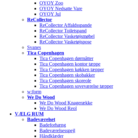
OYOY Zoo
OYOY Nedsatte Vare
OYOY Jul
ReCollector
ReCollector Affaldsspande
ReCollector Toiletspand
ReCollector Vasketøjsmøbel
ReCollector Vasketøjspose
Svanes
Tica Copenhagen
Tica Copenhagen dørmåtter
Tica Copenhagen kontor tæppe
Tica Copenhagen køkken tæpper
Tica Copenhagen skobakker
Tica Copenhagen skoreole
Tica Copenhagen soveværelse tæpper
w:form
We Do Wood
We Do Wood Knagerække
We Do Wood Reol
VÆLG RUM
Badeværelset
Badeforhæng
Badeværelsesspejl
Håndklæder