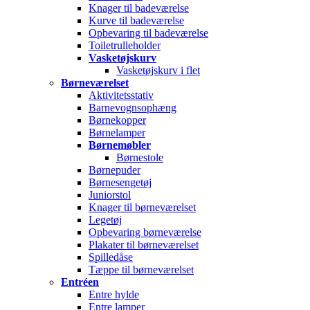
Knager til badeværelse
Kurve til badeværelse
Opbevaring til badeværelse
Toiletrulleholder
Vasketøjskurv
Vasketøjskurv i flet
Børneværelset
Aktivitetsstativ
Barnevognsophæng
Børnekopper
Børnelamper
Børnemøbler
Børnestole
Børnepuder
Børnesengetøj
Juniorstol
Knager til børneværelset
Legetøj
Opbevaring børneværelse
Plakater til børneværelset
Spilledåse
Tæppe til børneværelset
Entréen
Entre hylde
Entre lamper