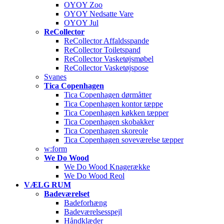
OYOY Zoo
OYOY Nedsatte Vare
OYOY Jul
ReCollector
ReCollector Affaldsspande
ReCollector Toiletspand
ReCollector Vasketøjsmøbel
ReCollector Vasketøjspose
Svanes
Tica Copenhagen
Tica Copenhagen dørmåtter
Tica Copenhagen kontor tæppe
Tica Copenhagen køkken tæpper
Tica Copenhagen skobakker
Tica Copenhagen skoreole
Tica Copenhagen soveværelse tæpper
w:form
We Do Wood
We Do Wood Knagerække
We Do Wood Reol
VÆLG RUM
Badeværelset
Badeforhæng
Badeværelsesspejl
Håndklæder