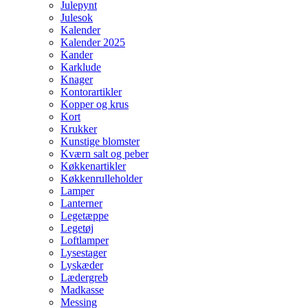
Julepynt
Julesok
Kalender
Kalender 2025
Kander
Karklude
Knager
Kontorartikler
Kopper og krus
Kort
Krukker
Kunstige blomster
Kværn salt og peber
Køkkenartikler
Køkkenrulleholder
Lamper
Lanterner
Legetæppe
Legetøj
Loftlamper
Lysestager
Lyskæder
Lædergreb
Madkasse
Messing