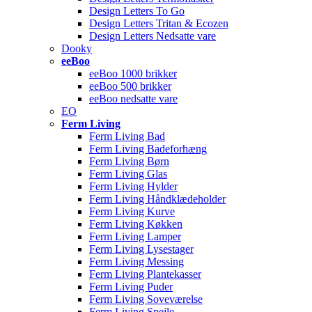
Design Letters To Go
Design Letters Tritan & Ecozen
Design Letters Nedsatte vare
Dooky
eeBoo
eeBoo 1000 brikker
eeBoo 500 brikker
eeBoo nedsatte vare
EO
Ferm Living
Ferm Living Bad
Ferm Living Badeforhæng
Ferm Living Børn
Ferm Living Glas
Ferm Living Hylder
Ferm Living Håndklædeholder
Ferm Living Kurve
Ferm Living Køkken
Ferm Living Lamper
Ferm Living Lysestager
Ferm Living Messing
Ferm Living Plantekasser
Ferm Living Puder
Ferm Living Soveværelse
Ferm Living Spejle