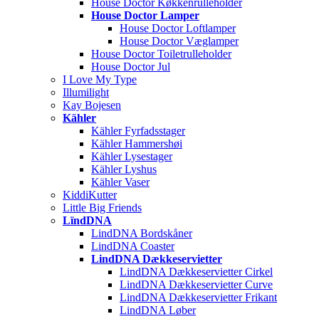
House Doctor Køkkenrulleholder
House Doctor Lamper
House Doctor Loftlamper
House Doctor Væglamper
House Doctor Toiletrulleholder
House Doctor Jul
I Love My Type
Illumilight
Kay Bojesen
Kähler
Kähler Fyrfadsstager
Kähler Hammershøi
Kähler Lysestager
Kähler Lyshus
Kähler Vaser
KiddiKutter
Little Big Friends
LïndDNA
LindDNA Bordskåner
LindDNA Coaster
LindDNA Dækkeservietter
LindDNA Dækkeservietter Cirkel
LindDNA Dækkeservietter Curve
LindDNA Dækkeservietter Frikant
LindDNA Løber