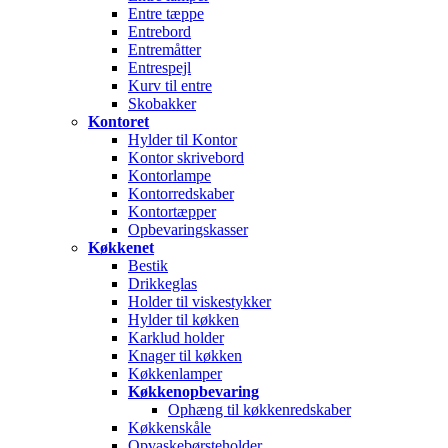
Entre tæppe
Entrebord
Entremåtter
Entrespejl
Kurv til entre
Skobakker
Kontoret
Hylder til Kontor
Kontor skrivebord
Kontorlampe
Kontorredskaber
Kontortæpper
Opbevaringskasser
Køkkenet
Bestik
Drikkeglas
Holder til viskestykker
Hylder til køkken
Karklud holder
Knager til køkken
Køkkenlamper
Køkkenopbevaring
Ophæng til køkkenredskaber
Køkkenskåle
Opvaskebørsteholder