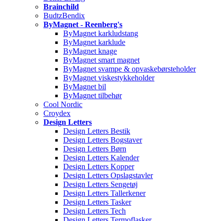
Brainchild
BudtzBendix
ByMagnet - Reenberg's
ByMagnet karkludstang
ByMagnet karklude
ByMagnet knage
ByMagnet smart magnet
ByMagnet svampe & opvaskebørsteholder
ByMagnet viskestykkeholder
ByMagnet bil
ByMagnet tilbehør
Cool Nordic
Croydex
Design Letters
Design Letters Bestik
Design Letters Bogstaver
Design Letters Børn
Design Letters Kalender
Design Letters Kopper
Design Letters Opslagstavler
Design Letters Sengetøj
Design Letters Tallerkener
Design Letters Tasker
Design Letters Tech
Design Letters Termoflasker