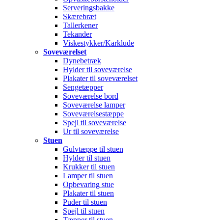
Serveringsbakke
Skærebræt
Tallerkener
Tekander
Viskestykker/Karklude
Soveværelset
Dynebetræk
Hylder til soveværelse
Plakater til soveværelset
Sengetæpper
Soveværelse bord
Soveværelse lamper
Soveværelsestæppe
Spejl til soveværelse
Ur til soveværelse
Stuen
Gulvtæppe til stuen
Hylder til stuen
Krukker til stuen
Lamper til stuen
Opbevaring stue
Plakater til stuen
Puder til stuen
Spejl til stuen
Tæpper til stuen