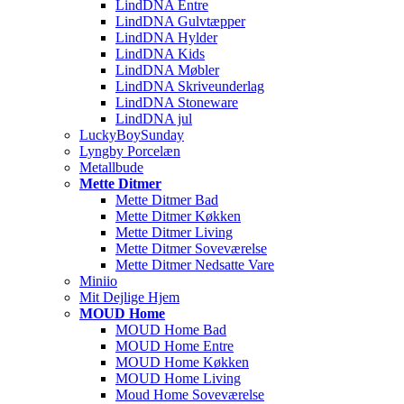
LindDNA Entre
LindDNA Gulvtæpper
LindDNA Hylder
LindDNA Kids
LindDNA Møbler
LindDNA Skriveunderlag
LindDNA Stoneware
LindDNA jul
LuckyBoySunday
Lyngby Porcelæn
Metallbude
Mette Ditmer
Mette Ditmer Bad
Mette Ditmer Køkken
Mette Ditmer Living
Mette Ditmer Soveværelse
Mette Ditmer Nedsatte Vare
Miniio
Mit Dejlige Hjem
MOUD Home
MOUD Home Bad
MOUD Home Entre
MOUD Home Køkken
MOUD Home Living
Moud Home Soveværelse