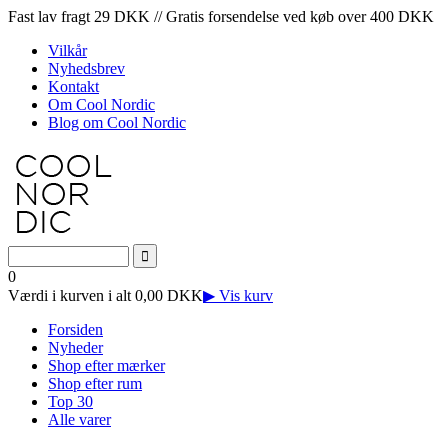
Fast lav fragt 29 DKK // Gratis forsendelse ved køb over 400 DKK
Vilkår
Nyhedsbrev
Kontakt
Om Cool Nordic
Blog om Cool Nordic
0
Værdi i kurven i alt 0,00 DKK
▶ Vis kurv
Forsiden
Nyheder
Shop efter mærker
Shop efter rum
Top 30
Alle varer