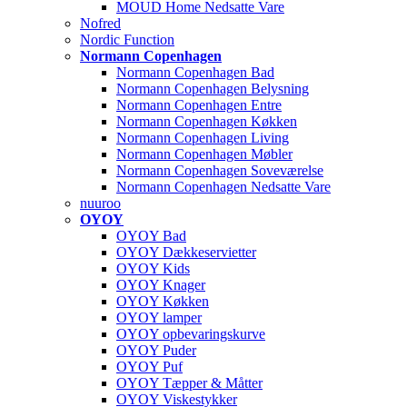
MOUD Home Nedsatte Vare
Nofred
Nordic Function
Normann Copenhagen
Normann Copenhagen Bad
Normann Copenhagen Belysning
Normann Copenhagen Entre
Normann Copenhagen Køkken
Normann Copenhagen Living
Normann Copenhagen Møbler
Normann Copenhagen Soveværelse
Normann Copenhagen Nedsatte Vare
nuuroo
OYOY
OYOY Bad
OYOY Dækkeservietter
OYOY Kids
OYOY Knager
OYOY Køkken
OYOY lamper
OYOY opbevaringskurve
OYOY Puder
OYOY Puf
OYOY Tæpper & Måtter
OYOY Viskestykker