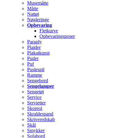
Musemåtte
Måtte
Nattøj
Nøgleringe
Opbevaring
Fletkurve
Opbevaringsposer
Paraply
Plaider
Plakatkunst
Puder
Puf
Puslespil
Ramme
Sengebord
Sengelamper
Sengetøj
Service
Servietter
Skoreol
Skraldespand
Skriveredskab
Skål
Smykker
Sofabord