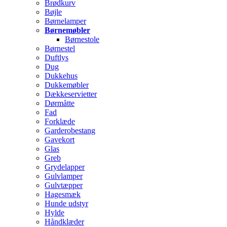
Brødkurv
Bøjle
Børnelamper
Børnemøbler
Børnestole
Børnestel
Duftlys
Dug
Dukkehus
Dukkemøbler
Dækkeservietter
Dørmåtte
Fad
Forklæde
Garderobestang
Gavekort
Glas
Greb
Grydelapper
Gulvlamper
Gulvtæpper
Hagesmæk
Hunde udstyr
Hylde
Håndklæder