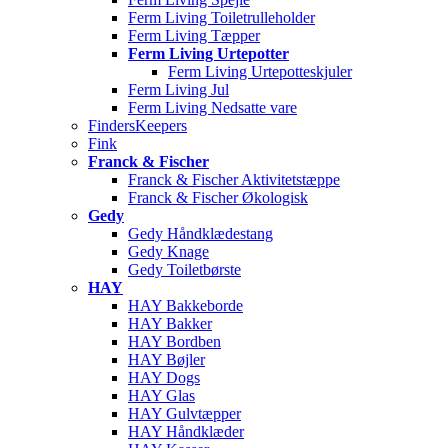
Ferm Living Toiletrulleholder
Ferm Living Tæpper
Ferm Living Urtepotter
Ferm Living Urtepotteskjuler
Ferm Living Jul
Ferm Living Nedsatte vare
FindersKeepers
Fink
Franck & Fischer
Franck & Fischer Aktivitetstæppe
Franck & Fischer Økologisk
Gedy
Gedy Håndklædestang
Gedy Knage
Gedy Toiletbørste
HAY
HAY Bakkeborde
HAY Bakker
HAY Bordben
HAY Bøjler
HAY Dogs
HAY Glas
HAY Gulvtæpper
HAY Håndklæder