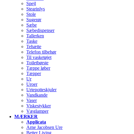
Spejl
Stearinlys
Stole
Sugerør
Sæbe
Sæbedispenser
Tallerken
Taske
Tehætte
Telefon tilbehør
Til vasketøjet
Toiletbørste
Tæppe løber
Tæpper
Ur
Uroer
Urtepotteskjuler
Vandkande
Vaser
Viskestykker
Væglamper
MÆRKER
Applicata
Arne Jacobsen Ure
Better Living