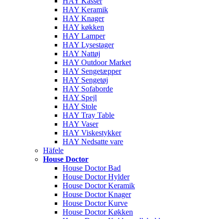
HAY Kasser
HAY Keramik
HAY Knager
HAY køkken
HAY Lamper
HAY Lysestager
HAY Nattøj
HAY Outdoor Market
HAY Sengetæpper
HAY Sengetøj
HAY Sofaborde
HAY Spejl
HAY Stole
HAY Tray Table
HAY Vaser
HAY Viskestykker
HAY Nedsatte vare
Häfele
House Doctor
House Doctor Bad
House Doctor Hylder
House Doctor Keramik
House Doctor Knager
House Doctor Kurve
House Doctor Køkken