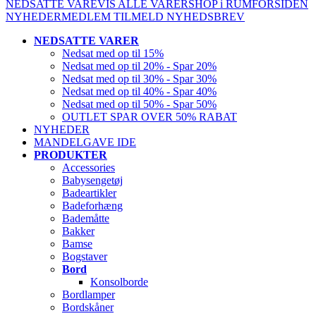
NEDSATTE VARE
VIS ALLE VARER
SHOP i RUM
FORSIDEN
NYHEDER
MEDLEM
TILMELD NYHEDSBREV
NEDSATTE VARER
Nedsat med op til 15%
Nedsat med op til 20% - Spar 20%
Nedsat med op til 30% - Spar 30%
Nedsat med op til 40% - Spar 40%
Nedsat med op til 50% - Spar 50%
OUTLET SPAR OVER 50% RABAT
NYHEDER
MANDELGAVE IDE
PRODUKTER
Accessories
Babysengetøj
Badeartikler
Badeforhæng
Bademåtte
Bakker
Bamse
Bogstaver
Bord
Konsolborde
Bordlamper
Bordskåner