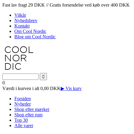
Fast lav fragt 29 DKK // Gratis forsendelse ved køb over 400 DKK
Vilkår
Nyhedsbrev
Kontakt
Om Cool Nordic
Blog om Cool Nordic
0
Værdi i kurven i alt 0,00 DKK
▶ Vis kurv
Forsiden
Nyheder
Shop efter mærker
Shop efter rum
Top 30
Alle varer