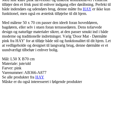
tilføjer den et frisk pust til enhver indgang eller døråbning. Perfekt til
både indendørs og udendørs brug, denne måtte fra
HAY
er ikke kun
funktionel, men også en æstetisk tilføjelse til dit hjem.
Med målene 50 x 70 cm passer den ideelt foran hoveddøren,
bagdøren, eller selv i stuen foran terrassedøren. Dens tofarvede
design og naturlige materialer sikrer, at den passer smukt ind i både
moderne og traditionelle indretninger. Vælg 'Door Mat - Dørmåtte
pink fra HAY' for at tilføje både stil og funktionalitet til dit hjem. Let
at vedligeholde og designet til langvarig brug, denne dørmåtte er et
uundværligt tilbehør i enhver bolig.
Mål: L50 X B70 cm
Materiale: jute/uld
Farver: pink
Varenummer:
AB366-A877
Se alle produkter fra
HAY
Måske er du også interesseret i følgende produkter