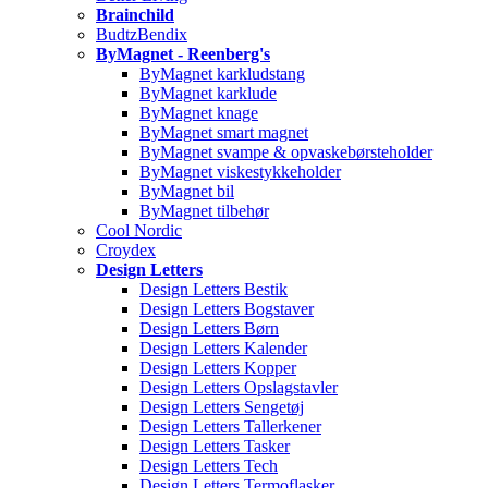
Brainchild
BudtzBendix
ByMagnet - Reenberg's
ByMagnet karkludstang
ByMagnet karklude
ByMagnet knage
ByMagnet smart magnet
ByMagnet svampe & opvaskebørsteholder
ByMagnet viskestykkeholder
ByMagnet bil
ByMagnet tilbehør
Cool Nordic
Croydex
Design Letters
Design Letters Bestik
Design Letters Bogstaver
Design Letters Børn
Design Letters Kalender
Design Letters Kopper
Design Letters Opslagstavler
Design Letters Sengetøj
Design Letters Tallerkener
Design Letters Tasker
Design Letters Tech
Design Letters Termoflasker