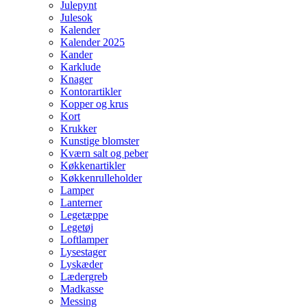
Julepynt
Julesok
Kalender
Kalender 2025
Kander
Karklude
Knager
Kontorartikler
Kopper og krus
Kort
Krukker
Kunstige blomster
Kværn salt og peber
Køkkenartikler
Køkkenrulleholder
Lamper
Lanterner
Legetæppe
Legetøj
Loftlamper
Lysestager
Lyskæder
Lædergreb
Madkasse
Messing