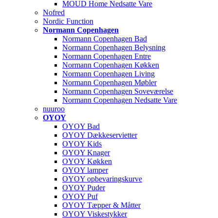
MOUD Home Nedsatte Vare
Nofred
Nordic Function
Normann Copenhagen
Normann Copenhagen Bad
Normann Copenhagen Belysning
Normann Copenhagen Entre
Normann Copenhagen Køkken
Normann Copenhagen Living
Normann Copenhagen Møbler
Normann Copenhagen Soveværelse
Normann Copenhagen Nedsatte Vare
nuuroo
OYOY
OYOY Bad
OYOY Dækkeservietter
OYOY Kids
OYOY Knager
OYOY Køkken
OYOY lamper
OYOY opbevaringskurve
OYOY Puder
OYOY Puf
OYOY Tæpper & Måtter
OYOY Viskestykker