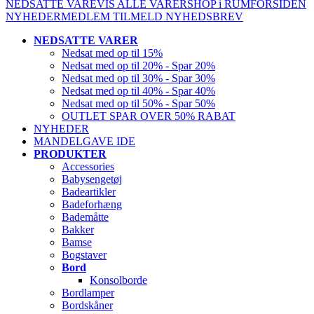
NEDSATTE VARE
VIS ALLE VARER
SHOP i RUM
FORSIDEN
NYHEDER
MEDLEM
TILMELD NYHEDSBREV
NEDSATTE VARER
Nedsat med op til 15%
Nedsat med op til 20% - Spar 20%
Nedsat med op til 30% - Spar 30%
Nedsat med op til 40% - Spar 40%
Nedsat med op til 50% - Spar 50%
OUTLET SPAR OVER 50% RABAT
NYHEDER
MANDELGAVE IDE
PRODUKTER
Accessories
Babysengetøj
Badeartikler
Badeforhæng
Bademåtte
Bakker
Bamse
Bogstaver
Bord
Konsolborde
Bordlamper
Bordskåner