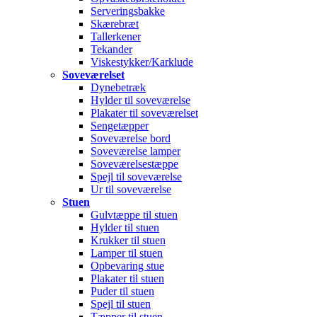
Serveringsbakke
Skærebræt
Tallerkener
Tekander
Viskestykker/Karklude
Soveværelset
Dynebetræk
Hylder til soveværelse
Plakater til soveværelset
Sengetæpper
Soveværelse bord
Soveværelse lamper
Soveværelsestæppe
Spejl til soveværelse
Ur til soveværelse
Stuen
Gulvtæppe til stuen
Hylder til stuen
Krukker til stuen
Lamper til stuen
Opbevaring stue
Plakater til stuen
Puder til stuen
Spejl til stuen
Tæpper til stuen