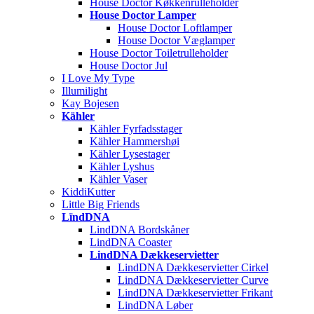
House Doctor Køkkenrulleholder
House Doctor Lamper
House Doctor Loftlamper
House Doctor Væglamper
House Doctor Toiletrulleholder
House Doctor Jul
I Love My Type
Illumilight
Kay Bojesen
Kähler
Kähler Fyrfadsstager
Kähler Hammershøi
Kähler Lysestager
Kähler Lyshus
Kähler Vaser
KiddiKutter
Little Big Friends
LïndDNA
LindDNA Bordskåner
LindDNA Coaster
LindDNA Dækkeservietter
LindDNA Dækkeservietter Cirkel
LindDNA Dækkeservietter Curve
LindDNA Dækkeservietter Frikant
LindDNA Løber