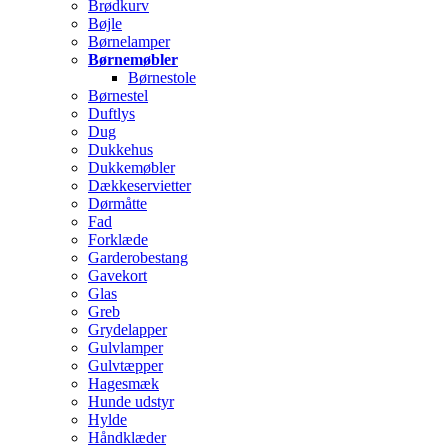
Brødkurv
Bøjle
Børnelamper
Børnemøbler
Børnestole
Børnestel
Duftlys
Dug
Dukkehus
Dukkemøbler
Dækkeservietter
Dørmåtte
Fad
Forklæde
Garderobestang
Gavekort
Glas
Greb
Grydelapper
Gulvlamper
Gulvtæpper
Hagesmæk
Hunde udstyr
Hylde
Håndklæder