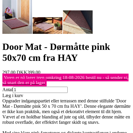
Door Mat - Dørmåtte pink
50x70 cm fra HAY
297,00
DKK
399,00
Varen er på lager igen omkring 18-08-2026 bestil nu - så sender vi,
så snart den er på lager
Antal
Læg i kurv
Opgrader indgangspartiet eller terrassen med denne stilfulde 'Door
Mat - Dørmåtte pink 50 x 70 cm fra HAY'. Denne elegante dørmåtte
er ikke kun praktisk, men også et dekorativt element til dit hjem.
Vævet af en holdbar blanding af jute og uld, tilbyder denne måtte en
robust overflade, der effektivt fanger skidt og snavs.
Med sine klare pink farvetoner og diskrete kontrastfarver i enderne