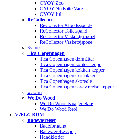
OYOY Zoo
OYOY Nedsatte Vare
OYOY Jul
ReCollector
ReCollector Affaldsspande
ReCollector Toiletspand
ReCollector Vasketøjsmøbel
ReCollector Vasketøjspose
Svanes
Tica Copenhagen
Tica Copenhagen dørmåtter
Tica Copenhagen kontor tæppe
Tica Copenhagen køkken tæpper
Tica Copenhagen skobakker
Tica Copenhagen skoreole
Tica Copenhagen soveværelse tæpper
w:form
We Do Wood
We Do Wood Knagerække
We Do Wood Reol
VÆLG RUM
Badeværelset
Badeforhæng
Badeværelsesspejl
Håndklæder