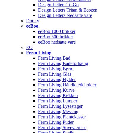
Design Letters To Go
Design Letters Tritan & Ecozen
Design Letters Nedsatte vare
Dooky
eeBoo
eeBoo 1000 brikker
eeBoo 500 brikker
eeBoo nedsatte vare
EO
Ferm Living
Ferm Living Bad
Ferm Living Badeforhæng
Ferm Living Børn
Ferm Living Glas
Ferm Living Hylder
Ferm Living Håndklædeholder
Ferm Living Kurve
Ferm Living Køkken
Ferm Living Lamper
Ferm Living Lysestager
Ferm Living Messing
Ferm Living Plantekasser
Ferm Living Puder
Ferm Living Soveværelse
Ferm Living Spejle