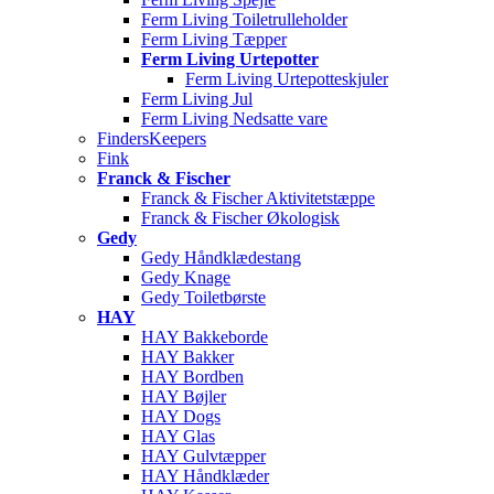
Ferm Living Toiletrulleholder
Ferm Living Tæpper
Ferm Living Urtepotter
Ferm Living Urtepotteskjuler
Ferm Living Jul
Ferm Living Nedsatte vare
FindersKeepers
Fink
Franck & Fischer
Franck & Fischer Aktivitetstæppe
Franck & Fischer Økologisk
Gedy
Gedy Håndklædestang
Gedy Knage
Gedy Toiletbørste
HAY
HAY Bakkeborde
HAY Bakker
HAY Bordben
HAY Bøjler
HAY Dogs
HAY Glas
HAY Gulvtæpper
HAY Håndklæder