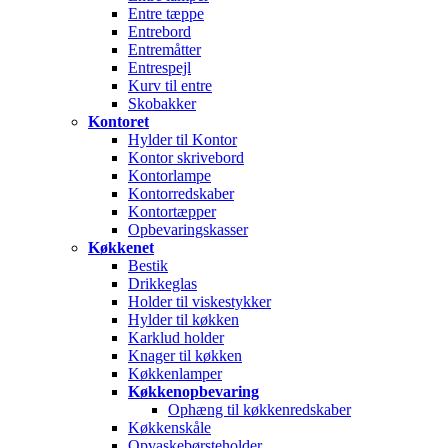
Entre tæppe
Entrebord
Entremåtter
Entrespejl
Kurv til entre
Skobakker
Kontoret
Hylder til Kontor
Kontor skrivebord
Kontorlampe
Kontorredskaber
Kontortæpper
Opbevaringskasser
Køkkenet
Bestik
Drikkeglas
Holder til viskestykker
Hylder til køkken
Karklud holder
Knager til køkken
Køkkenlamper
Køkkenopbevaring
Ophæng til køkkenredskaber
Køkkenskåle
Opvaskebørsteholder