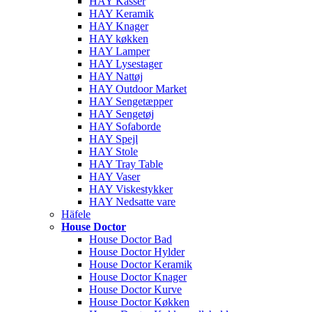
HAY Kasser
HAY Keramik
HAY Knager
HAY køkken
HAY Lamper
HAY Lysestager
HAY Nattøj
HAY Outdoor Market
HAY Sengetæpper
HAY Sengetøj
HAY Sofaborde
HAY Spejl
HAY Stole
HAY Tray Table
HAY Vaser
HAY Viskestykker
HAY Nedsatte vare
Häfele
House Doctor
House Doctor Bad
House Doctor Hylder
House Doctor Keramik
House Doctor Knager
House Doctor Kurve
House Doctor Køkken