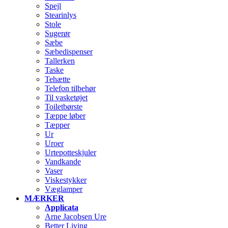
Spejl
Stearinlys
Stole
Sugerør
Sæbe
Sæbedispenser
Tallerken
Taske
Tehætte
Telefon tilbehør
Til vasketøjet
Toiletbørste
Tæppe løber
Tæpper
Ur
Uroer
Urtepotteskjuler
Vandkande
Vaser
Viskestykker
Væglamper
MÆRKER
Applicata
Arne Jacobsen Ure
Better Living