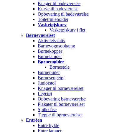
Knager til badeværelse
Kurve til badeværelse
Opbevaring til badeværelse
Toiletrulleholder
Vasketøjskurv
Vasketøjskurv i flet
Børneværelset
Aktivitetsstativ
Barnevognsophæng
Børnekopper
Børnelamper
Børnemøbler
Børnestole
Børnepuder
Børnesengetøj
Juniorstol
Knager til børneværelset
Legetøj
Opbevaring børneværelse
Plakater til børneværelset
Spilledåse
Tæppe til børneværelset
Entréen
Entre hylde
Entre lamper