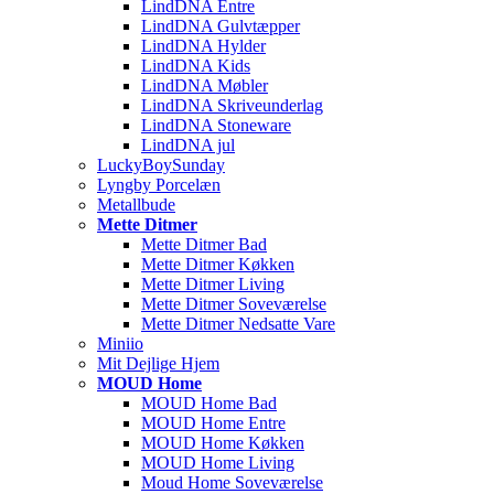
LindDNA Entre
LindDNA Gulvtæpper
LindDNA Hylder
LindDNA Kids
LindDNA Møbler
LindDNA Skriveunderlag
LindDNA Stoneware
LindDNA jul
LuckyBoySunday
Lyngby Porcelæn
Metallbude
Mette Ditmer
Mette Ditmer Bad
Mette Ditmer Køkken
Mette Ditmer Living
Mette Ditmer Soveværelse
Mette Ditmer Nedsatte Vare
Miniio
Mit Dejlige Hjem
MOUD Home
MOUD Home Bad
MOUD Home Entre
MOUD Home Køkken
MOUD Home Living
Moud Home Soveværelse