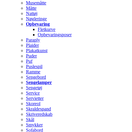
Musemåtte
Måtte
Nattøj
Nøgleringe
Opbevaring
Fletkurve
Opbevaringsposer
Paraply
Plaider
Plakatkunst
Puder
Puf
Puslespil
Ramme
Sengebord
Sengelamper
Sengetøj
Service
Servietter
Skoreol
Skraldespand
Skriveredskab
Skål
Smykker
Sofabord