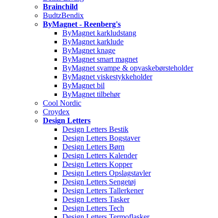
Brainchild
BudtzBendix
ByMagnet - Reenberg's
ByMagnet karkludstang
ByMagnet karklude
ByMagnet knage
ByMagnet smart magnet
ByMagnet svampe & opvaskebørsteholder
ByMagnet viskestykkeholder
ByMagnet bil
ByMagnet tilbehør
Cool Nordic
Croydex
Design Letters
Design Letters Bestik
Design Letters Bogstaver
Design Letters Børn
Design Letters Kalender
Design Letters Kopper
Design Letters Opslagstavler
Design Letters Sengetøj
Design Letters Tallerkener
Design Letters Tasker
Design Letters Tech
Design Letters Termoflasker