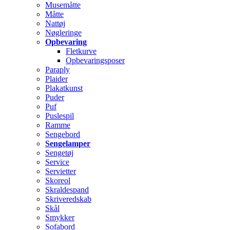
Musemåtte
Måtte
Nattøj
Nøgleringe
Opbevaring
Fletkurve
Opbevaringsposer
Paraply
Plaider
Plakatkunst
Puder
Puf
Puslespil
Ramme
Sengebord
Sengelamper
Sengetøj
Service
Servietter
Skoreol
Skraldespand
Skriveredskab
Skål
Smykker
Sofabord