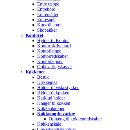
Entre tæppe
Entrebord
Entremåtter
Entrespejl
Kurv til entre
Skobakker
Kontoret
Hylder til Kontor
Kontor skrivebord
Kontorlampe
Kontorredskaber
Kontortæpper
Opbevaringskasser
Køkkenet
Bestik
Drikkeglas
Holder til viskestykker
Hylder til køkken
Karklud holder
Knager til køkken
Køkkenlamper
Køkkenopbevaring
Ophæng til køkkenredskaber
Køkkenskåle
Opvaskebørsteholder