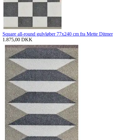
Square all-round gulvløber 77x240 cm fra Mette Ditmer
1.875,00
DKK