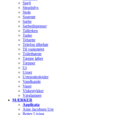
Spejl
Stearinlys
Stole
Sugerør
Sæbe
Sæbedispenser
Tallerken
Taske
Tehætte
Telefon tilbehør
Til vasketøjet
Toiletbørste
Tæppe løber
Tæpper
Ur
Uroer
Urtepotteskjuler
Vandkande
Vaser
Viskestykker
Væglamper
MÆRKER
Applicata
Arne Jacobsen Ure
Better Living