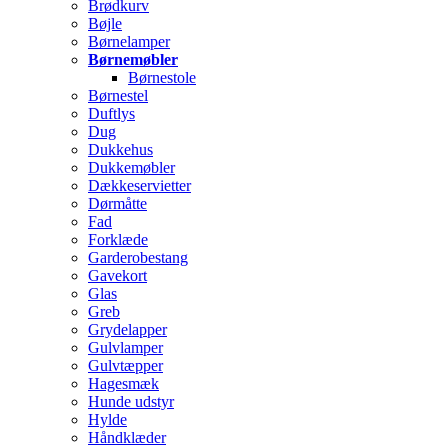
Brødkurv
Bøjle
Børnelamper
Børnemøbler
Børnestole
Børnestel
Duftlys
Dug
Dukkehus
Dukkemøbler
Dækkeservietter
Dørmåtte
Fad
Forklæde
Garderobestang
Gavekort
Glas
Greb
Grydelapper
Gulvlamper
Gulvtæpper
Hagesmæk
Hunde udstyr
Hylde
Håndklæder