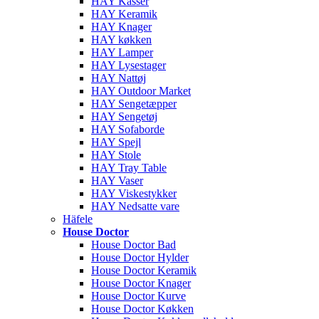
HAY Kasser
HAY Keramik
HAY Knager
HAY køkken
HAY Lamper
HAY Lysestager
HAY Nattøj
HAY Outdoor Market
HAY Sengetæpper
HAY Sengetøj
HAY Sofaborde
HAY Spejl
HAY Stole
HAY Tray Table
HAY Vaser
HAY Viskestykker
HAY Nedsatte vare
Häfele
House Doctor
House Doctor Bad
House Doctor Hylder
House Doctor Keramik
House Doctor Knager
House Doctor Kurve
House Doctor Køkken