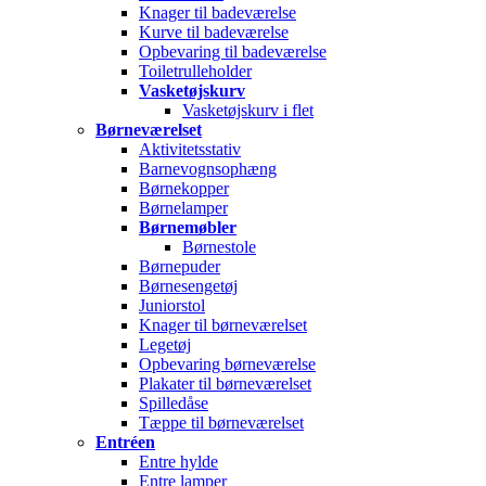
Knager til badeværelse
Kurve til badeværelse
Opbevaring til badeværelse
Toiletrulleholder
Vasketøjskurv
Vasketøjskurv i flet
Børneværelset
Aktivitetsstativ
Barnevognsophæng
Børnekopper
Børnelamper
Børnemøbler
Børnestole
Børnepuder
Børnesengetøj
Juniorstol
Knager til børneværelset
Legetøj
Opbevaring børneværelse
Plakater til børneværelset
Spilledåse
Tæppe til børneværelset
Entréen
Entre hylde
Entre lamper