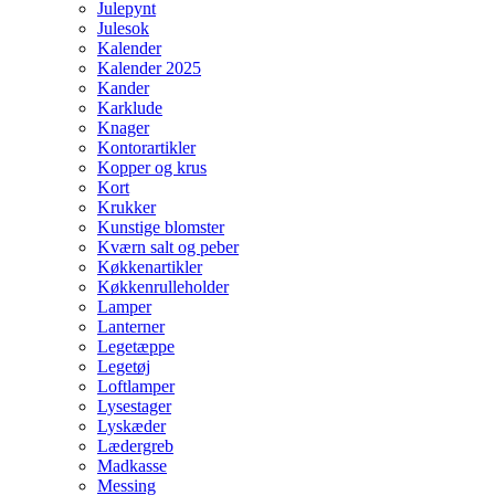
Julepynt
Julesok
Kalender
Kalender 2025
Kander
Karklude
Knager
Kontorartikler
Kopper og krus
Kort
Krukker
Kunstige blomster
Kværn salt og peber
Køkkenartikler
Køkkenrulleholder
Lamper
Lanterner
Legetæppe
Legetøj
Loftlamper
Lysestager
Lyskæder
Lædergreb
Madkasse
Messing