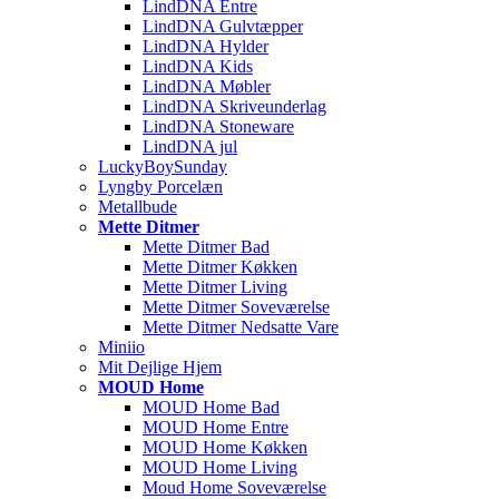
LindDNA Entre
LindDNA Gulvtæpper
LindDNA Hylder
LindDNA Kids
LindDNA Møbler
LindDNA Skriveunderlag
LindDNA Stoneware
LindDNA jul
LuckyBoySunday
Lyngby Porcelæn
Metallbude
Mette Ditmer
Mette Ditmer Bad
Mette Ditmer Køkken
Mette Ditmer Living
Mette Ditmer Soveværelse
Mette Ditmer Nedsatte Vare
Miniio
Mit Dejlige Hjem
MOUD Home
MOUD Home Bad
MOUD Home Entre
MOUD Home Køkken
MOUD Home Living
Moud Home Soveværelse