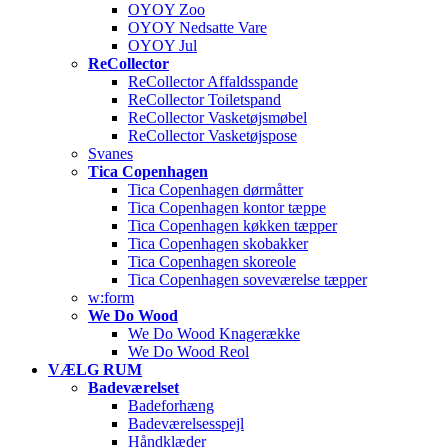
OYOY Zoo
OYOY Nedsatte Vare
OYOY Jul
ReCollector
ReCollector Affaldsspande
ReCollector Toiletspand
ReCollector Vasketøjsmøbel
ReCollector Vasketøjspose
Svanes
Tica Copenhagen
Tica Copenhagen dørmåtter
Tica Copenhagen kontor tæppe
Tica Copenhagen køkken tæpper
Tica Copenhagen skobakker
Tica Copenhagen skoreole
Tica Copenhagen soveværelse tæpper
w:form
We Do Wood
We Do Wood Knagerække
We Do Wood Reol
VÆLG RUM
Badeværelset
Badeforhæng
Badeværelsesspejl
Håndklæder