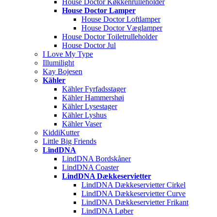
House Doctor Køkkenrulleholder
House Doctor Lamper
House Doctor Loftlamper
House Doctor Væglamper
House Doctor Toiletrulleholder
House Doctor Jul
I Love My Type
Illumilight
Kay Bojesen
Kähler
Kähler Fyrfadsstager
Kähler Hammershøi
Kähler Lysestager
Kähler Lyshus
Kähler Vaser
KiddiKutter
Little Big Friends
LïndDNA
LindDNA Bordskåner
LindDNA Coaster
LindDNA Dækkeservietter
LindDNA Dækkeservietter Cirkel
LindDNA Dækkeservietter Curve
LindDNA Dækkeservietter Frikant
LindDNA Løber