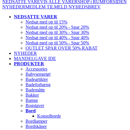
NEDSATTE VARE
VIS ALLE VARER
SHOP i RUM
FORSIDEN
NYHEDER
MEDLEM
TILMELD NYHEDSBREV
NEDSATTE VARER
Nedsat med op til 15%
Nedsat med op til 20% - Spar 20%
Nedsat med op til 30% - Spar 30%
Nedsat med op til 40% - Spar 40%
Nedsat med op til 50% - Spar 50%
OUTLET SPAR OVER 50% RABAT
NYHEDER
MANDELGAVE IDE
PRODUKTER
Accessories
Babysengetøj
Badeartikler
Badeforhæng
Bademåtte
Bakker
Bamse
Bogstaver
Bord
Konsolborde
Bordlamper
Bordskåner