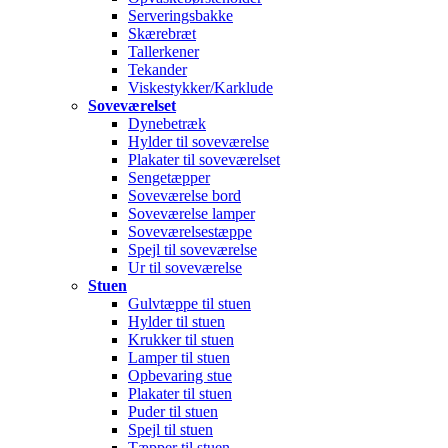
Serveringsbakke
Skærebræt
Tallerkener
Tekander
Viskestykker/Karklude
Soveværelset
Dynebetræk
Hylder til soveværelse
Plakater til soveværelset
Sengetæpper
Soveværelse bord
Soveværelse lamper
Soveværelsestæppe
Spejl til soveværelse
Ur til soveværelse
Stuen
Gulvtæppe til stuen
Hylder til stuen
Krukker til stuen
Lamper til stuen
Opbevaring stue
Plakater til stuen
Puder til stuen
Spejl til stuen
Tæpper til stuen