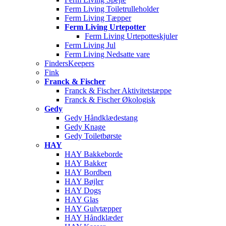
Ferm Living Toiletrulleholder
Ferm Living Tæpper
Ferm Living Urtepotter
Ferm Living Urtepotteskjuler
Ferm Living Jul
Ferm Living Nedsatte vare
FindersKeepers
Fink
Franck & Fischer
Franck & Fischer Aktivitetstæppe
Franck & Fischer Økologisk
Gedy
Gedy Håndklædestang
Gedy Knage
Gedy Toiletbørste
HAY
HAY Bakkeborde
HAY Bakker
HAY Bordben
HAY Bøjler
HAY Dogs
HAY Glas
HAY Gulvtæpper
HAY Håndklæder