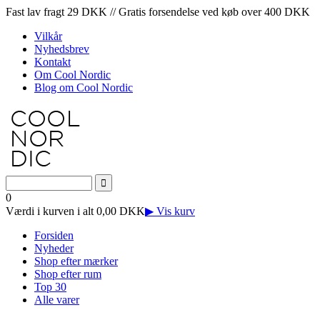
Fast lav fragt 29 DKK // Gratis forsendelse ved køb over 400 DKK
Vilkår
Nyhedsbrev
Kontakt
Om Cool Nordic
Blog om Cool Nordic
0
Værdi i kurven i alt 0,00 DKK
▶ Vis kurv
Forsiden
Nyheder
Shop efter mærker
Shop efter rum
Top 30
Alle varer