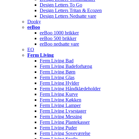
Design Letters To Go
Design Letters Tritan & Ecozen
Design Letters Nedsatte vare
Dooky
eeBoo
eeBoo 1000 brikker
eeBoo 500 brikker
eeBoo nedsatte vare
EO
Ferm Living
Ferm Living Bad
Ferm Living Badeforhæng
Ferm Living Børn
Ferm Living Glas
Ferm Living Hylder
Ferm Living Håndklædeholder
Ferm Living Kurve
Ferm Living Køkken
Ferm Living Lamper
Ferm Living Lysestager
Ferm Living Messing
Ferm Living Plantekasser
Ferm Living Puder
Ferm Living Soveværelse
Ferm Living Spejle