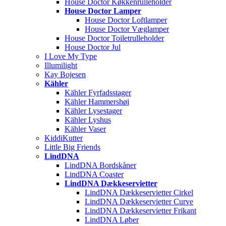
House Doctor Køkkenrulleholder
House Doctor Lamper
House Doctor Loftlamper
House Doctor Væglamper
House Doctor Toiletrulleholder
House Doctor Jul
I Love My Type
Illumilight
Kay Bojesen
Kähler
Kähler Fyrfadsstager
Kähler Hammershøi
Kähler Lysestager
Kähler Lyshus
Kähler Vaser
KiddiKutter
Little Big Friends
LïndDNA
LindDNA Bordskåner
LindDNA Coaster
LindDNA Dækkeservietter
LindDNA Dækkeservietter Cirkel
LindDNA Dækkeservietter Curve
LindDNA Dækkeservietter Frikant
LindDNA Løber