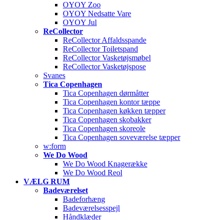
OYOY Zoo
OYOY Nedsatte Vare
OYOY Jul
ReCollector
ReCollector Affaldsspande
ReCollector Toiletspand
ReCollector Vasketøjsmøbel
ReCollector Vasketøjspose
Svanes
Tica Copenhagen
Tica Copenhagen dørmåtter
Tica Copenhagen kontor tæppe
Tica Copenhagen køkken tæpper
Tica Copenhagen skobakker
Tica Copenhagen skoreole
Tica Copenhagen soveværelse tæpper
w:form
We Do Wood
We Do Wood Knagerække
We Do Wood Reol
VÆLG RUM
Badeværelset
Badeforhæng
Badeværelsesspejl
Håndklæder