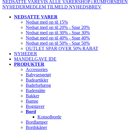
NEDSATTE VARE
VIS ALLE VARER
SHOP i RUM
FORSIDEN
NYHEDER
MEDLEM
TILMELD NYHEDSBREV
NEDSATTE VARER
Nedsat med op til 15%
Nedsat med op til 20% - Spar 20%
Nedsat med op til 30% - Spar 30%
Nedsat med op til 40% - Spar 40%
Nedsat med op til 50% - Spar 50%
OUTLET SPAR OVER 50% RABAT
NYHEDER
MANDELGAVE IDE
PRODUKTER
Accessories
Babysengetøj
Badeartikler
Badeforhæng
Bademåtte
Bakker
Bamse
Bogstaver
Bord
Konsolborde
Bordlamper
Bordskåner