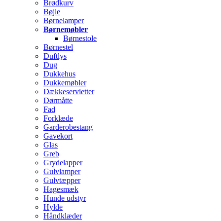
Brødkurv
Bøjle
Børnelamper
Børnemøbler
Børnestole
Børnestel
Duftlys
Dug
Dukkehus
Dukkemøbler
Dækkeservietter
Dørmåtte
Fad
Forklæde
Garderobestang
Gavekort
Glas
Greb
Grydelapper
Gulvlamper
Gulvtæpper
Hagesmæk
Hunde udstyr
Hylde
Håndklæder