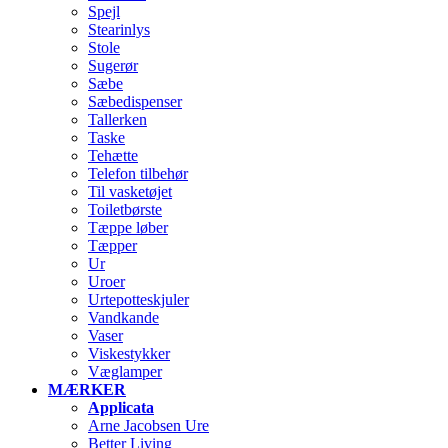
Spejl
Stearinlys
Stole
Sugerør
Sæbe
Sæbedispenser
Tallerken
Taske
Tehætte
Telefon tilbehør
Til vasketøjet
Toiletbørste
Tæppe løber
Tæpper
Ur
Uroer
Urtepotteskjuler
Vandkande
Vaser
Viskestykker
Væglamper
MÆRKER
Applicata
Arne Jacobsen Ure
Better Living