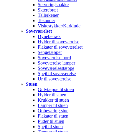
Serveringsbakke
Skærebræt
Tallerkener
Tekander
Viskestykker/Karklude
Soveværelset
Dynebetræk
Hylder til soveværelse
Plakater til soveværelset
Sengetæpper
Soveværelse bord
Soveværelse lamper
Soveværelsestæppe
Spejl til soveværelse
Ur til soveværelse
Stuen
Gulvtæppe til stuen
Hylder til stuen
Krukker til stuen
Lamper til stuen
Opbevaring stue
Plakater til stuen
Puder til stuen
Spejl til stuen
Tæpper til stuen