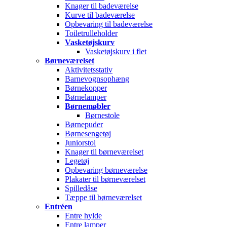
Knager til badeværelse
Kurve til badeværelse
Opbevaring til badeværelse
Toiletrulleholder
Vasketøjskurv
Vasketøjskurv i flet
Børneværelset
Aktivitetsstativ
Barnevognsophæng
Børnekopper
Børnelamper
Børnemøbler
Børnestole
Børnepuder
Børnesengetøj
Juniorstol
Knager til børneværelset
Legetøj
Opbevaring børneværelse
Plakater til børneværelset
Spilledåse
Tæppe til børneværelset
Entréen
Entre hylde
Entre lamper