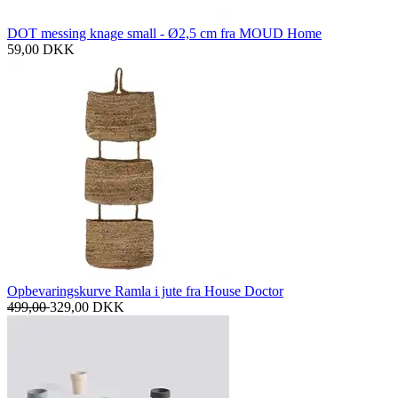
DOT messing knage small - Ø2,5 cm fra MOUD Home
59,00
DKK
Opbevaringskurve Ramla i jute fra House Doctor
499,00
329,00
DKK