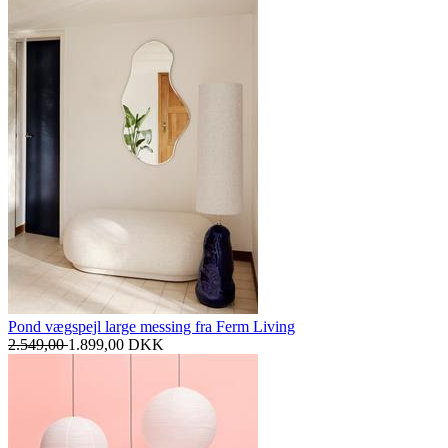
Pond vægspejl large messing fra Ferm Living
2.549,00
1.899,00
DKK