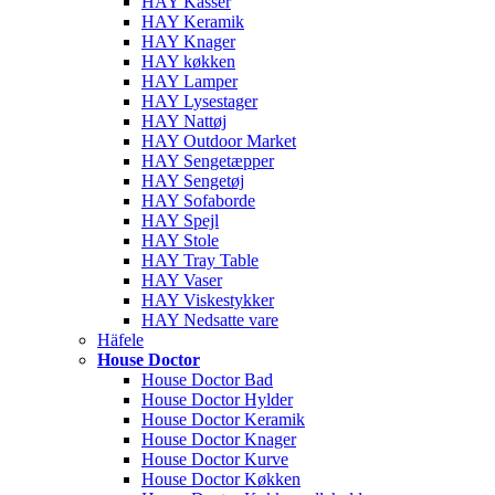
HAY Kasser
HAY Keramik
HAY Knager
HAY køkken
HAY Lamper
HAY Lysestager
HAY Nattøj
HAY Outdoor Market
HAY Sengetæpper
HAY Sengetøj
HAY Sofaborde
HAY Spejl
HAY Stole
HAY Tray Table
HAY Vaser
HAY Viskestykker
HAY Nedsatte vare
Häfele
House Doctor
House Doctor Bad
House Doctor Hylder
House Doctor Keramik
House Doctor Knager
House Doctor Kurve
House Doctor Køkken