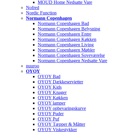
MOUD Home Nedsatte Vare
Nofred
Nordic Function
Normann Copenhagen
Normann Copenhagen Bad
Normann Copenhagen Belysning
Normann Copenhagen Entre
Normann Copenhagen Køkken
Normann Copenhagen Living
Normann Copenhagen Møbler
Normann Copenhagen Soveværelse
Normann Copenhagen Nedsatte Vare
nuuroo
OYOY
OYOY Bad
OYOY Dækkeservietter
OYOY Kids
OYOY Knager
OYOY Køkken
OYOY lamper
OYOY opbevaringskurve
OYOY Puder
OYOY Puf
OYOY Tæpper & Måtter
OYOY Viskestykker