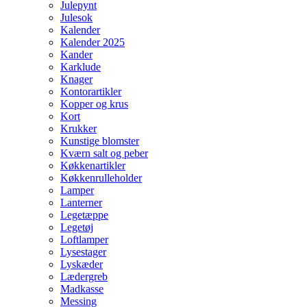
Julepynt
Julesok
Kalender
Kalender 2025
Kander
Karklude
Knager
Kontorartikler
Kopper og krus
Kort
Krukker
Kunstige blomster
Kværn salt og peber
Køkkenartikler
Køkkenrulleholder
Lamper
Lanterner
Legetæppe
Legetøj
Loftlamper
Lysestager
Lyskæder
Lædergreb
Madkasse
Messing