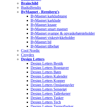
Brainchild
BudtzBendix
ByMagnet - Reenberg's
ByMagnet karkludstang
ByMagnet karklude
ByMagnet knage
ByMagnet smart magnet
ByMagnet svampe & opvaskebørsteholder
ByMagnet viskestykkeholder
ByMagnet bil
ByMagnet tilbehør
Cool Nordic
Croydex
Design Letters
Design Letters Bestik
Design Letters Bogstaver
Design Letters Børn
Design Letters Kalender
Design Letters Kopper
Design Letters Opslagstavler
Design Letters Sengetøj
Design Letters Tallerkener
Design Letters Tasker
Design Letters Tech
Design Letters Termoflasker