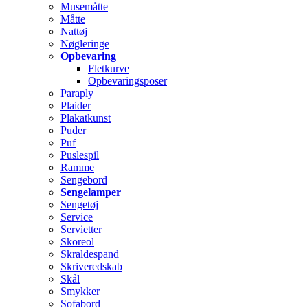
Musemåtte
Måtte
Nattøj
Nøgleringe
Opbevaring
Fletkurve
Opbevaringsposer
Paraply
Plaider
Plakatkunst
Puder
Puf
Puslespil
Ramme
Sengebord
Sengelamper
Sengetøj
Service
Servietter
Skoreol
Skraldespand
Skriveredskab
Skål
Smykker
Sofabord