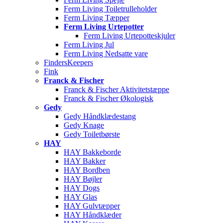
Ferm Living Toiletrulleholder
Ferm Living Tæpper
Ferm Living Urtepotter
Ferm Living Urtepotteskjuler
Ferm Living Jul
Ferm Living Nedsatte vare
FindersKeepers
Fink
Franck & Fischer
Franck & Fischer Aktivitetstæppe
Franck & Fischer Økologisk
Gedy
Gedy Håndklædestang
Gedy Knage
Gedy Toiletbørste
HAY
HAY Bakkeborde
HAY Bakker
HAY Bordben
HAY Bøjler
HAY Dogs
HAY Glas
HAY Gulvtæpper
HAY Håndklæder