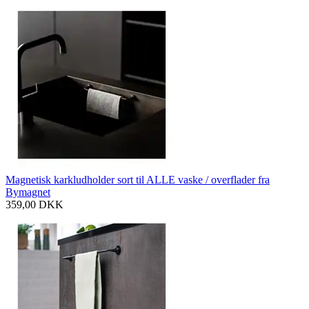
Magnetisk karkludholder sort til ALLE vaske / overflader fra
Bymagnet
359,00
DKK