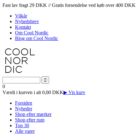
Fast lav fragt 29 DKK // Gratis forsendelse ved køb over 400 DKK
Vilkår
Nyhedsbrev
Kontakt
Om Cool Nordic
Blog om Cool Nordic
0
Værdi i kurven i alt 0,00 DKK
▶ Vis kurv
Forsiden
Nyheder
Shop efter mærker
Shop efter rum
Top 30
Alle varer