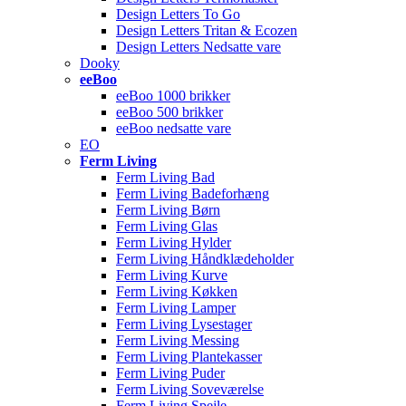
Design Letters To Go
Design Letters Tritan & Ecozen
Design Letters Nedsatte vare
Dooky
eeBoo
eeBoo 1000 brikker
eeBoo 500 brikker
eeBoo nedsatte vare
EO
Ferm Living
Ferm Living Bad
Ferm Living Badeforhæng
Ferm Living Børn
Ferm Living Glas
Ferm Living Hylder
Ferm Living Håndklædeholder
Ferm Living Kurve
Ferm Living Køkken
Ferm Living Lamper
Ferm Living Lysestager
Ferm Living Messing
Ferm Living Plantekasser
Ferm Living Puder
Ferm Living Soveværelse
Ferm Living Spejle