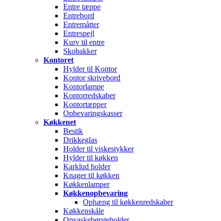
Entre tæppe
Entrebord
Entremåtter
Entrespejl
Kurv til entre
Skobakker
Kontoret
Hylder til Kontor
Kontor skrivebord
Kontorlampe
Kontorredskaber
Kontortæpper
Opbevaringskasser
Køkkenet
Bestik
Drikkeglas
Holder til viskestykker
Hylder til køkken
Karklud holder
Knager til køkken
Køkkenlamper
Køkkenopbevaring
Ophæng til køkkenredskaber
Køkkenskåle
Opvaskebørsteholder