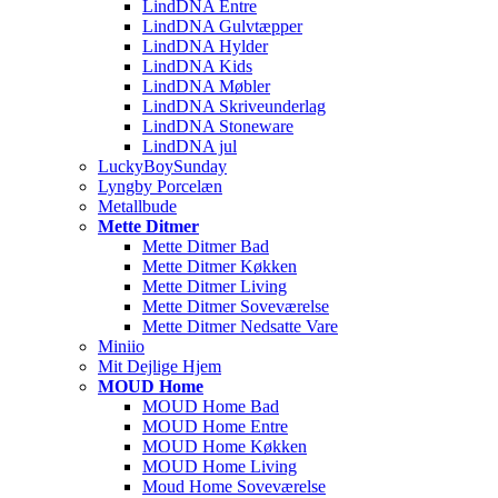
LindDNA Entre
LindDNA Gulvtæpper
LindDNA Hylder
LindDNA Kids
LindDNA Møbler
LindDNA Skriveunderlag
LindDNA Stoneware
LindDNA jul
LuckyBoySunday
Lyngby Porcelæn
Metallbude
Mette Ditmer
Mette Ditmer Bad
Mette Ditmer Køkken
Mette Ditmer Living
Mette Ditmer Soveværelse
Mette Ditmer Nedsatte Vare
Miniio
Mit Dejlige Hjem
MOUD Home
MOUD Home Bad
MOUD Home Entre
MOUD Home Køkken
MOUD Home Living
Moud Home Soveværelse