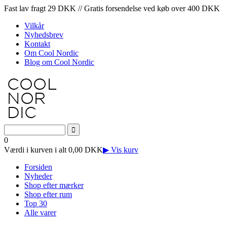
Fast lav fragt 29 DKK // Gratis forsendelse ved køb over 400 DKK
Vilkår
Nyhedsbrev
Kontakt
Om Cool Nordic
Blog om Cool Nordic
0
Værdi i kurven i alt 0,00 DKK
▶ Vis kurv
Forsiden
Nyheder
Shop efter mærker
Shop efter rum
Top 30
Alle varer