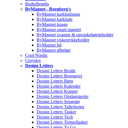
BudtzBendix
ByMagnet - Reenberg's
ByMagnet karkludstang
ByMagnet karklude
ByMagnet knage
ByMagnet smart magnet
ByMagnet svampe & opvaskebørsteholder
ByMagnet viskestykkeholder
ByMagnet bil
ByMagnet tilbehør
Cool Nordic
Croydex
Design Letters
Design Letters Bestik
Design Letters Bogstaver
Design Letters Børn
Design Letters Kalender
Design Letters Kopper
Design Letters Opslagstavler
Design Letters Sengetøj
Design Letters Tallerkener
Design Letters Tasker
Design Letters Tech
Design Letters Termoflasker
Design Letters To Go