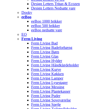
Design Letters Tritan & Ecozen
Design Letters Nedsatte vare
Dooky
eeBoo
eeBoo 1000 brikker
eeBoo 500 brikker
eeBoo nedsatte vare
EO
Ferm Living
Ferm Living Bad
Ferm Living Badeforhæng
Ferm Living Børn
Ferm Living Glas
Ferm Living Hylder
Ferm Living Håndklædeholder
Ferm Living Kurve
Ferm Living Køkken
Ferm Living Lamper
Ferm Living Lysestager
Ferm Living Messing
Ferm Living Plantekasser
Ferm Living Puder
Ferm Living Soveværelse
Ferm Living Spejle
Ferm Living Toiletrulleholder