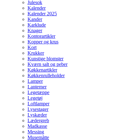
Julesok
Kalender
Kalender 2025
Kander
Karklude
Knager
Kontorartikler
Kopper og krus
Kort
Krukker
Kunstige blomster
Kværn salt og peber
Køkkenartikler
Køkkenrulleholder
Lamper
Lanterner
Legetæppe
Legetøj
Loftlamper
Lysestager
Lyskæder
Lædergreb
Madkasse
Messing
Musemåtte