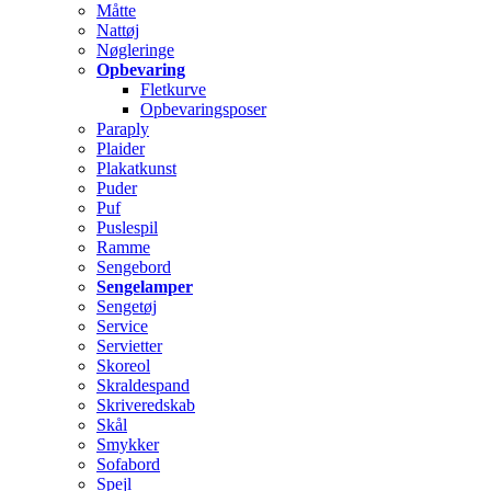
Måtte
Nattøj
Nøgleringe
Opbevaring
Fletkurve
Opbevaringsposer
Paraply
Plaider
Plakatkunst
Puder
Puf
Puslespil
Ramme
Sengebord
Sengelamper
Sengetøj
Service
Servietter
Skoreol
Skraldespand
Skriveredskab
Skål
Smykker
Sofabord
Spejl