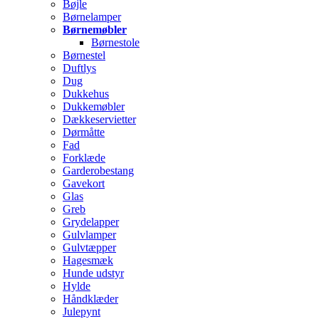
Bøjle
Børnelamper
Børnemøbler
Børnestole
Børnestel
Duftlys
Dug
Dukkehus
Dukkemøbler
Dækkeservietter
Dørmåtte
Fad
Forklæde
Garderobestang
Gavekort
Glas
Greb
Grydelapper
Gulvlamper
Gulvtæpper
Hagesmæk
Hunde udstyr
Hylde
Håndklæder
Julepynt