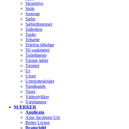
Stearinlys
Stole
Sugerør
Sæbe
Sæbedispenser
Tallerken
Taske
Tehætte
Telefon tilbehør
Til vasketøjet
Toiletbørste
Tæppe løber
Tæpper
Ur
Uroer
Urtepotteskjuler
Vandkande
Vaser
Viskestykker
Væglamper
MÆRKER
Applicata
Arne Jacobsen Ure
Better Living
Brainchild