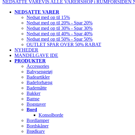
NEDSATTE VARE
VIS ALLE VARER
SHOP i RUM
FORSIDEN
NEDSATTE VARER
Nedsat med op til 15%
Nedsat med op til 20% - Spar 20%
Nedsat med op til 30% - Spar 30%
Nedsat med op til 40% - Spar 40%
Nedsat med op til 50% - Spar 50%
OUTLET SPAR OVER 50% RABAT
NYHEDER
MANDELGAVE IDE
PRODUKTER
Accessories
Babysengetøj
Badeartikler
Badeforhæng
Bademåtte
Bakker
Bamse
Bogstaver
Bord
Konsolborde
Bordlamper
Bordskåner
Brødkurv