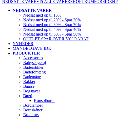
NEDSATTE VARE
VIS ALLE VARER
SHOP i RUM
FORSIDEN
NEDSATTE VARER
Nedsat med op til 15%
Nedsat med op til 20% - Spar 20%
Nedsat med op til 30% - Spar 30%
Nedsat med op til 40% - Spar 40%
Nedsat med op til 50% - Spar 50%
OUTLET SPAR OVER 50% RABAT
NYHEDER
MANDELGAVE IDE
PRODUKTER
Accessories
Babysengetøj
Badeartikler
Badeforhæng
Bademåtte
Bakker
Bamse
Bogstaver
Bord
Konsolborde
Bordlamper
Bordskåner
Brødkurv