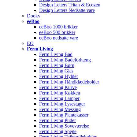
Design Letters Tritan & Ecozen
Design Letters Nedsatte vare
Dooky
eeBoo
eeBoo 1000 brikker
eeBoo 500 brikker
eeBoo nedsatte vare
EO
Ferm Living
Ferm Living Bad
Ferm Living Badeforhæng
Ferm Living Børn
Ferm Living Glas
Ferm Living Hylder
Ferm Living Håndklædeholder
Ferm Living Kurve
Ferm Living Køkken
Ferm Living Lamper
Ferm Living Lysestager
Ferm Living Messing
Ferm Living Plantekasser
Ferm Living Puder
Ferm Living Soveværelse
Ferm Living Spejle
Ferm Living Toiletrulleholder