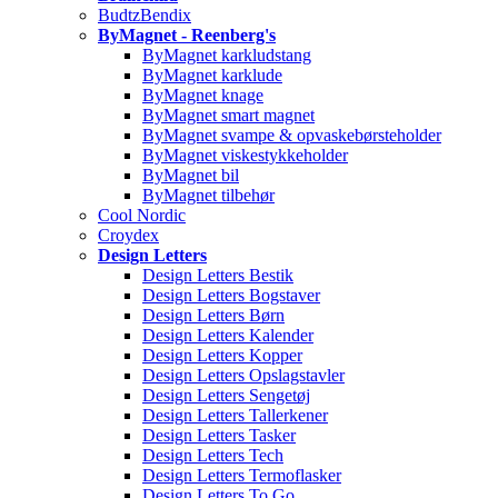
BudtzBendix
ByMagnet - Reenberg's
ByMagnet karkludstang
ByMagnet karklude
ByMagnet knage
ByMagnet smart magnet
ByMagnet svampe & opvaskebørsteholder
ByMagnet viskestykkeholder
ByMagnet bil
ByMagnet tilbehør
Cool Nordic
Croydex
Design Letters
Design Letters Bestik
Design Letters Bogstaver
Design Letters Børn
Design Letters Kalender
Design Letters Kopper
Design Letters Opslagstavler
Design Letters Sengetøj
Design Letters Tallerkener
Design Letters Tasker
Design Letters Tech
Design Letters Termoflasker
Design Letters To Go