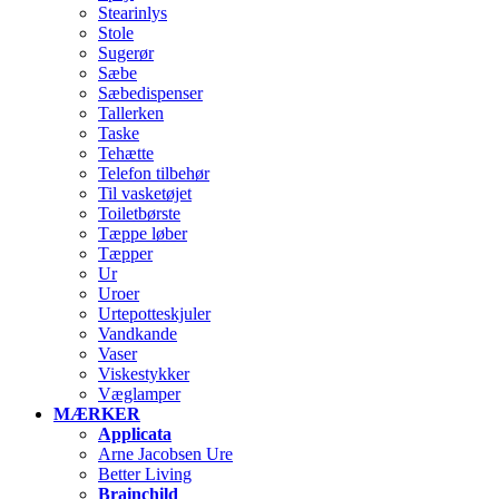
Stearinlys
Stole
Sugerør
Sæbe
Sæbedispenser
Tallerken
Taske
Tehætte
Telefon tilbehør
Til vasketøjet
Toiletbørste
Tæppe løber
Tæpper
Ur
Uroer
Urtepotteskjuler
Vandkande
Vaser
Viskestykker
Væglamper
MÆRKER
Applicata
Arne Jacobsen Ure
Better Living
Brainchild