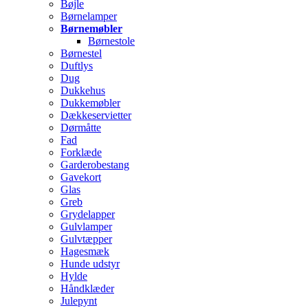
Bøjle
Børnelamper
Børnemøbler
Børnestole
Børnestel
Duftlys
Dug
Dukkehus
Dukkemøbler
Dækkeservietter
Dørmåtte
Fad
Forklæde
Garderobestang
Gavekort
Glas
Greb
Grydelapper
Gulvlamper
Gulvtæpper
Hagesmæk
Hunde udstyr
Hylde
Håndklæder
Julepynt