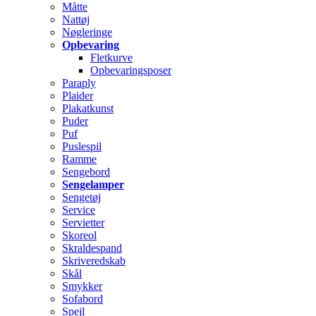
Måtte
Nattøj
Nøgleringe
Opbevaring
Fletkurve
Opbevaringsposer
Paraply
Plaider
Plakatkunst
Puder
Puf
Puslespil
Ramme
Sengebord
Sengelamper
Sengetøj
Service
Servietter
Skoreol
Skraldespand
Skriveredskab
Skål
Smykker
Sofabord
Spejl