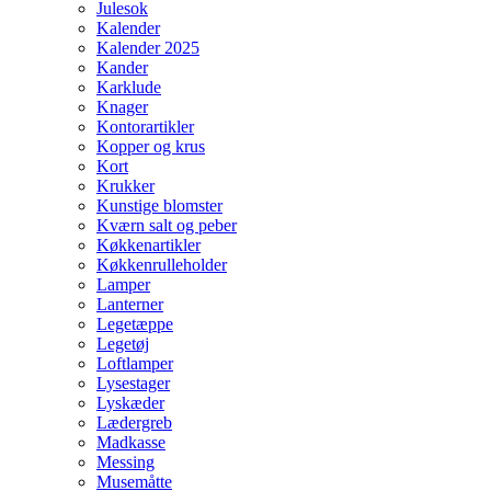
Julesok
Kalender
Kalender 2025
Kander
Karklude
Knager
Kontorartikler
Kopper og krus
Kort
Krukker
Kunstige blomster
Kværn salt og peber
Køkkenartikler
Køkkenrulleholder
Lamper
Lanterner
Legetæppe
Legetøj
Loftlamper
Lysestager
Lyskæder
Lædergreb
Madkasse
Messing
Musemåtte