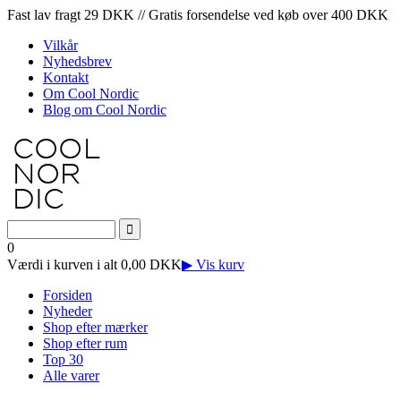
Fast lav fragt 29 DKK // Gratis forsendelse ved køb over 400 DKK
Vilkår
Nyhedsbrev
Kontakt
Om Cool Nordic
Blog om Cool Nordic
0
Værdi i kurven i alt 0,00 DKK
▶ Vis kurv
Forsiden
Nyheder
Shop efter mærker
Shop efter rum
Top 30
Alle varer