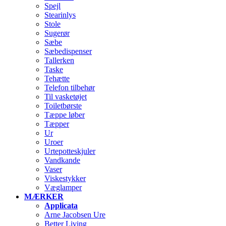
Spejl
Stearinlys
Stole
Sugerør
Sæbe
Sæbedispenser
Tallerken
Taske
Tehætte
Telefon tilbehør
Til vasketøjet
Toiletbørste
Tæppe løber
Tæpper
Ur
Uroer
Urtepotteskjuler
Vandkande
Vaser
Viskestykker
Væglamper
MÆRKER
Applicata
Arne Jacobsen Ure
Better Living