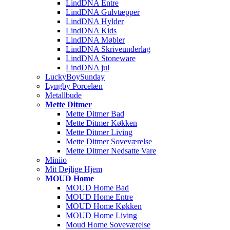
LindDNA Entre
LindDNA Gulvtæpper
LindDNA Hylder
LindDNA Kids
LindDNA Møbler
LindDNA Skriveunderlag
LindDNA Stoneware
LindDNA jul
LuckyBoySunday
Lyngby Porcelæn
Metallbude
Mette Ditmer
Mette Ditmer Bad
Mette Ditmer Køkken
Mette Ditmer Living
Mette Ditmer Soveværelse
Mette Ditmer Nedsatte Vare
Miniio
Mit Dejlige Hjem
MOUD Home
MOUD Home Bad
MOUD Home Entre
MOUD Home Køkken
MOUD Home Living
Moud Home Soveværelse