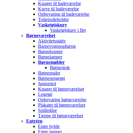
Knager til badeværelse
Kurve til badeværelse
Opbevaring til badeværelse
Toiletrulleholder
Vasketøjskurv
Vasketøjskurv i flet
Børneværelset
Aktivitetsstativ
Barnevognsophæng
Børnekopper
Børnelamper
Børnemøbler
Børnestole
Børnepuder
Børnesengetøj
Juniorstol
Knager til børneværelset
Legetøj
Opbevaring børneværelse
Plakater til børneværelset
Spilledåse
Tæppe til børneværelset
Entréen
Entre hylde
Entre lamper