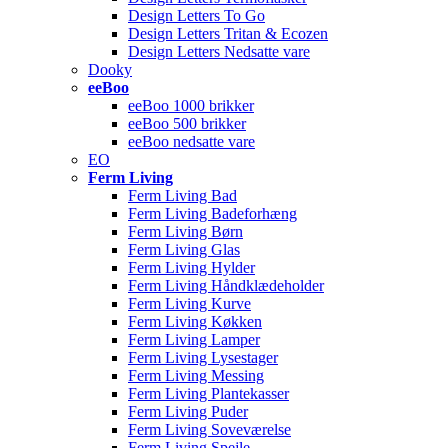
Design Letters To Go
Design Letters Tritan & Ecozen
Design Letters Nedsatte vare
Dooky
eeBoo
eeBoo 1000 brikker
eeBoo 500 brikker
eeBoo nedsatte vare
EO
Ferm Living
Ferm Living Bad
Ferm Living Badeforhæng
Ferm Living Børn
Ferm Living Glas
Ferm Living Hylder
Ferm Living Håndklædeholder
Ferm Living Kurve
Ferm Living Køkken
Ferm Living Lamper
Ferm Living Lysestager
Ferm Living Messing
Ferm Living Plantekasser
Ferm Living Puder
Ferm Living Soveværelse
Ferm Living Spejle