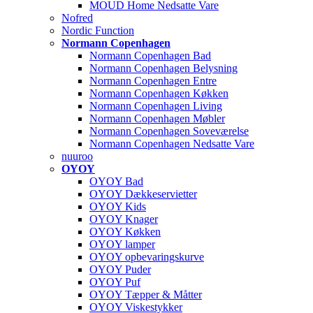
MOUD Home Nedsatte Vare
Nofred
Nordic Function
Normann Copenhagen
Normann Copenhagen Bad
Normann Copenhagen Belysning
Normann Copenhagen Entre
Normann Copenhagen Køkken
Normann Copenhagen Living
Normann Copenhagen Møbler
Normann Copenhagen Soveværelse
Normann Copenhagen Nedsatte Vare
nuuroo
OYOY
OYOY Bad
OYOY Dækkeservietter
OYOY Kids
OYOY Knager
OYOY Køkken
OYOY lamper
OYOY opbevaringskurve
OYOY Puder
OYOY Puf
OYOY Tæpper & Måtter
OYOY Viskestykker