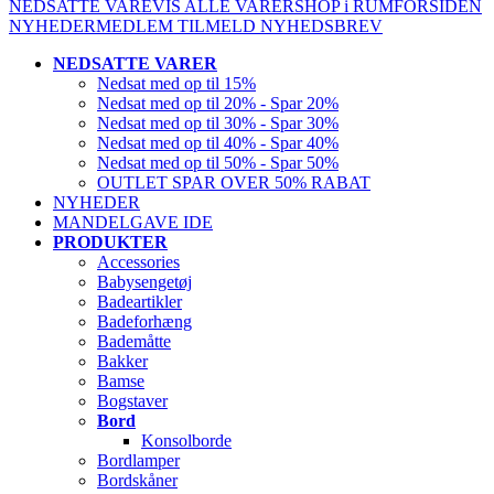
NEDSATTE VARE
VIS ALLE VARER
SHOP i RUM
FORSIDEN
NYHEDER
MEDLEM
TILMELD NYHEDSBREV
NEDSATTE VARER
Nedsat med op til 15%
Nedsat med op til 20% - Spar 20%
Nedsat med op til 30% - Spar 30%
Nedsat med op til 40% - Spar 40%
Nedsat med op til 50% - Spar 50%
OUTLET SPAR OVER 50% RABAT
NYHEDER
MANDELGAVE IDE
PRODUKTER
Accessories
Babysengetøj
Badeartikler
Badeforhæng
Bademåtte
Bakker
Bamse
Bogstaver
Bord
Konsolborde
Bordlamper
Bordskåner