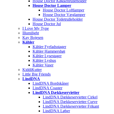
House Doctor Køkkenrulleholder
House Doctor Lamper
House Doctor Loftlamper
House Doctor Væglamper
House Doctor Toiletrulleholder
House Doctor Jul
I Love My Type
Illumilight
Kay Bojesen
Kähler
Kähler Fyrfadsstager
Kähler Hammershøi
Kähler Lysestager
Kähler Lyshus
Kähler Vaser
KiddiKutter
Little Big Friends
LïndDNA
LindDNA Bordskåner
LindDNA Coaster
LindDNA Dækkeservietter
LindDNA Dækkeservietter Cirkel
LindDNA Dækkeservietter Curve
LindDNA Dækkeservietter Frikant
LindDNA Løber