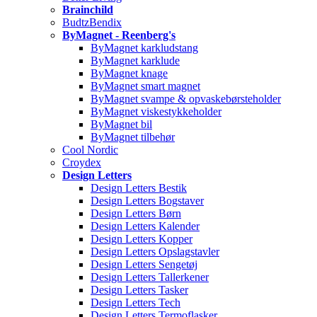
Brainchild
BudtzBendix
ByMagnet - Reenberg's
ByMagnet karkludstang
ByMagnet karklude
ByMagnet knage
ByMagnet smart magnet
ByMagnet svampe & opvaskebørsteholder
ByMagnet viskestykkeholder
ByMagnet bil
ByMagnet tilbehør
Cool Nordic
Croydex
Design Letters
Design Letters Bestik
Design Letters Bogstaver
Design Letters Børn
Design Letters Kalender
Design Letters Kopper
Design Letters Opslagstavler
Design Letters Sengetøj
Design Letters Tallerkener
Design Letters Tasker
Design Letters Tech
Design Letters Termoflasker