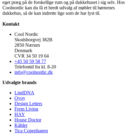
eget præg på de forskellige rum og på dukkehuset i sig selv. Hos
Coolnordic kan du få et bredt udvalg af møbler til børnenes
dukkehus, så de kan indrette lige som de har lyst til.
Kontakt
Cool Nordic
Skodsborgvej 382B
2850 Nærum
Denmark
CVR 34 50 19 04
+45 50 59 58 77
Telefontid fra kl. 8-20
info@coolnordic.dk
Udvalgte brands
LindDNA
Oyoy
Design Letters
Ferm Living
HAY
House Doctor
Kähler
Tica Copenhagen