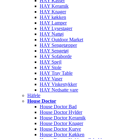
HAY Kasser
HAY Keramik
HAY Knager
HAY køkken
HAY Lamper
HAY Lysestager
HAY Nattøj
HAY Outdoor Market
HAY Sengetæpper
HAY Sengetøj
HAY Sofaborde
HAY Spejl
HAY Stole
HAY Tray Table
HAY Vaser
HAY Viskestykker
HAY Nedsatte vare
Häfele
House Doctor
House Doctor Bad
House Doctor Hylder
House Doctor Keramik
House Doctor Knager
House Doctor Kurve
House Doctor Køkken