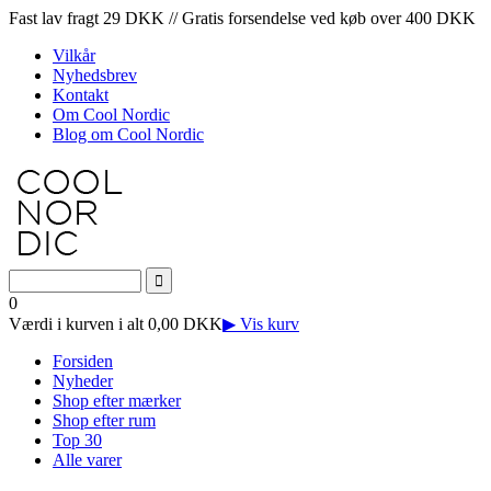
Fast lav fragt 29 DKK // Gratis forsendelse ved køb over 400 DKK
Vilkår
Nyhedsbrev
Kontakt
Om Cool Nordic
Blog om Cool Nordic
0
Værdi i kurven i alt 0,00 DKK
▶ Vis kurv
Forsiden
Nyheder
Shop efter mærker
Shop efter rum
Top 30
Alle varer