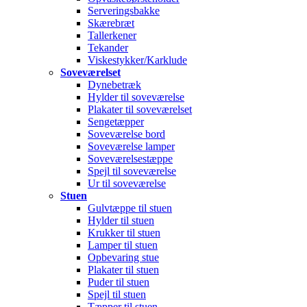
Serveringsbakke
Skærebræt
Tallerkener
Tekander
Viskestykker/Karklude
Soveværelset
Dynebetræk
Hylder til soveværelse
Plakater til soveværelset
Sengetæpper
Soveværelse bord
Soveværelse lamper
Soveværelsestæppe
Spejl til soveværelse
Ur til soveværelse
Stuen
Gulvtæppe til stuen
Hylder til stuen
Krukker til stuen
Lamper til stuen
Opbevaring stue
Plakater til stuen
Puder til stuen
Spejl til stuen
Tæpper til stuen