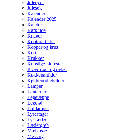
Julepynt
Julesok
Kalender
Kalender 2025
Kander
Karklude
Knager
Kontorartikler
Kopper og krus
Kort
Krukker
Kunstige blomster
Kværn salt og peber
Køkkenartikler
Køkkenrulleholder
Lamper
Lanterner
Legetæppe
Legetøj
Loftlamper
Lysestager
Lyskæder
Lædergreb
Madkasse
Messing