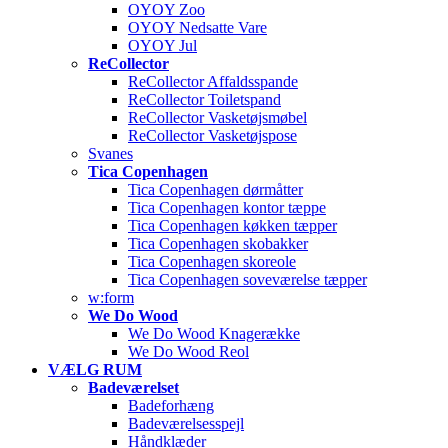
OYOY Zoo
OYOY Nedsatte Vare
OYOY Jul
ReCollector
ReCollector Affaldsspande
ReCollector Toiletspand
ReCollector Vasketøjsmøbel
ReCollector Vasketøjspose
Svanes
Tica Copenhagen
Tica Copenhagen dørmåtter
Tica Copenhagen kontor tæppe
Tica Copenhagen køkken tæpper
Tica Copenhagen skobakker
Tica Copenhagen skoreole
Tica Copenhagen soveværelse tæpper
w:form
We Do Wood
We Do Wood Knagerække
We Do Wood Reol
VÆLG RUM
Badeværelset
Badeforhæng
Badeværelsesspejl
Håndklæder