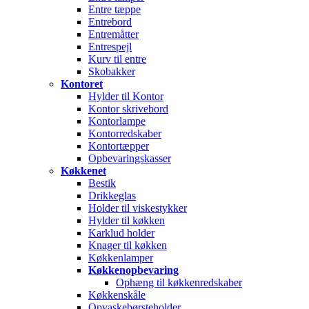
Entre tæppe
Entrebord
Entremåtter
Entrespejl
Kurv til entre
Skobakker
Kontoret
Hylder til Kontor
Kontor skrivebord
Kontorlampe
Kontorredskaber
Kontortæpper
Opbevaringskasser
Køkkenet
Bestik
Drikkeglas
Holder til viskestykker
Hylder til køkken
Karklud holder
Knager til køkken
Køkkenlamper
Køkkenopbevaring
Ophæng til køkkenredskaber
Køkkenskåle
Opvaskebørsteholder