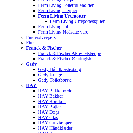
Ferm Living Toiletrulleholder
Ferm Living Tæpper
Ferm Living Urtepotter
Ferm Living Urtepotteskjuler
Ferm Living Jul
Ferm Living Nedsatte vare
FindersKeepers
Fink
Franck & Fischer
Franck & Fischer Aktivitetstæppe
Franck & Fischer Økologisk
Gedy
Gedy Håndklædestang
Gedy Knage
Gedy Toiletbørste
HAY
HAY Bakkeborde
HAY Bakker
HAY Bordben
HAY Bøjler
HAY Dogs
HAY Glas
HAY Gulvtæpper
HAY Håndklæder