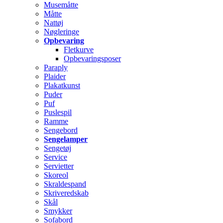
Musemåtte
Måtte
Nattøj
Nøgleringe
Opbevaring
Fletkurve
Opbevaringsposer
Paraply
Plaider
Plakatkunst
Puder
Puf
Puslespil
Ramme
Sengebord
Sengelamper
Sengetøj
Service
Servietter
Skoreol
Skraldespand
Skriveredskab
Skål
Smykker
Sofabord