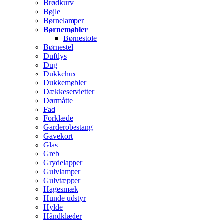
Brødkurv
Bøjle
Børnelamper
Børnemøbler
Børnestole
Børnestel
Duftlys
Dug
Dukkehus
Dukkemøbler
Dækkeservietter
Dørmåtte
Fad
Forklæde
Garderobestang
Gavekort
Glas
Greb
Grydelapper
Gulvlamper
Gulvtæpper
Hagesmæk
Hunde udstyr
Hylde
Håndklæder