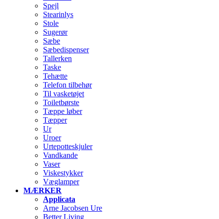
Spejl
Stearinlys
Stole
Sugerør
Sæbe
Sæbedispenser
Tallerken
Taske
Tehætte
Telefon tilbehør
Til vasketøjet
Toiletbørste
Tæppe løber
Tæpper
Ur
Uroer
Urtepotteskjuler
Vandkande
Vaser
Viskestykker
Væglamper
MÆRKER
Applicata
Arne Jacobsen Ure
Better Living