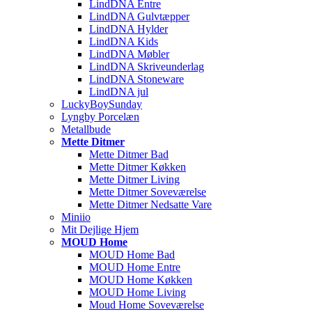
LindDNA Entre
LindDNA Gulvtæpper
LindDNA Hylder
LindDNA Kids
LindDNA Møbler
LindDNA Skriveunderlag
LindDNA Stoneware
LindDNA jul
LuckyBoySunday
Lyngby Porcelæn
Metallbude
Mette Ditmer
Mette Ditmer Bad
Mette Ditmer Køkken
Mette Ditmer Living
Mette Ditmer Soveværelse
Mette Ditmer Nedsatte Vare
Miniio
Mit Dejlige Hjem
MOUD Home
MOUD Home Bad
MOUD Home Entre
MOUD Home Køkken
MOUD Home Living
Moud Home Soveværelse