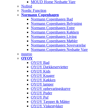
MOUD Home Nedsatte Vare
Nofred
Nordic Function
Normann Copenhagen
Normann Copenhagen Bad
Normann Copenhagen Belysning
Normann Copenhagen Entre
Normann Copenhagen Køkken
Normann Copenhagen Living
Normann Copenhagen Møbler
Normann Copenhagen Soveværelse
Normann Copenhagen Nedsatte Vare
nuuroo
OYOY
OYOY Bad
OYOY Dækkeservietter
OYOY Kids
OYOY Knager
OYOY Køkken
OYOY lamper
OYOY opbevaringskurve
OYOY Puder
OYOY Puf
OYOY Tæpper & Måtter
OYOY Viskestykker