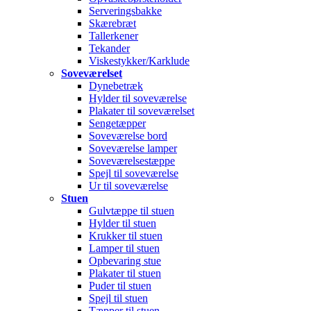
Serveringsbakke
Skærebræt
Tallerkener
Tekander
Viskestykker/Karklude
Soveværelset
Dynebetræk
Hylder til soveværelse
Plakater til soveværelset
Sengetæpper
Soveværelse bord
Soveværelse lamper
Soveværelsestæppe
Spejl til soveværelse
Ur til soveværelse
Stuen
Gulvtæppe til stuen
Hylder til stuen
Krukker til stuen
Lamper til stuen
Opbevaring stue
Plakater til stuen
Puder til stuen
Spejl til stuen
Tæpper til stuen