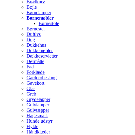
Brødkurv
Bøjle
Børnelamper
Børnemøbler
Børnestole
Børnestel
Duftlys
Dug
Dukkehus
Dukkemøbler
Dækkeservietter
Dørmåtte
Fad
Forklæde
Garderobestang
Gavekort
Glas
Greb
Grydelapper
Gulvlamper
Gulvtæpper
Hagesmæk
Hunde udstyr
Hylde
Håndklæder