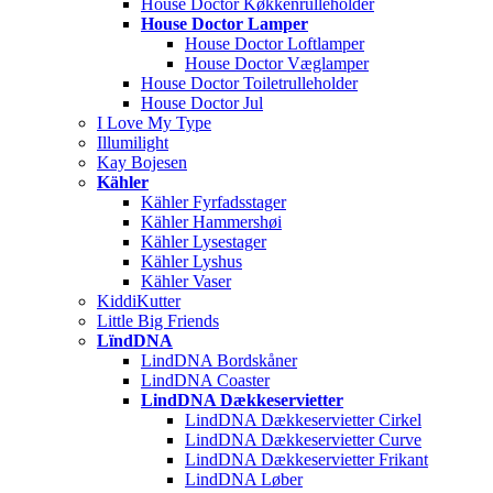
House Doctor Køkkenrulleholder
House Doctor Lamper
House Doctor Loftlamper
House Doctor Væglamper
House Doctor Toiletrulleholder
House Doctor Jul
I Love My Type
Illumilight
Kay Bojesen
Kähler
Kähler Fyrfadsstager
Kähler Hammershøi
Kähler Lysestager
Kähler Lyshus
Kähler Vaser
KiddiKutter
Little Big Friends
LïndDNA
LindDNA Bordskåner
LindDNA Coaster
LindDNA Dækkeservietter
LindDNA Dækkeservietter Cirkel
LindDNA Dækkeservietter Curve
LindDNA Dækkeservietter Frikant
LindDNA Løber