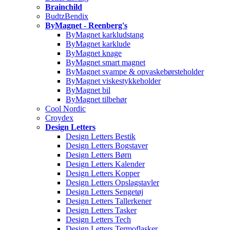
Brainchild
BudtzBendix
ByMagnet - Reenberg's
ByMagnet karkludstang
ByMagnet karklude
ByMagnet knage
ByMagnet smart magnet
ByMagnet svampe & opvaskebørsteholder
ByMagnet viskestykkeholder
ByMagnet bil
ByMagnet tilbehør
Cool Nordic
Croydex
Design Letters
Design Letters Bestik
Design Letters Bogstaver
Design Letters Børn
Design Letters Kalender
Design Letters Kopper
Design Letters Opslagstavler
Design Letters Sengetøj
Design Letters Tallerkener
Design Letters Tasker
Design Letters Tech
Design Letters Termoflasker