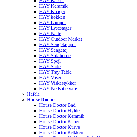
HAY Kasser
HAY Keramik
HAY Knager
HAY køkken
HAY Lamper
HAY Lysestager
HAY Nattøj
HAY Outdoor Market
HAY Sengetæpper
HAY Sengetøj
HAY Sofaborde
HAY Spejl
HAY Stole
HAY Tray Table
HAY Vaser
HAY Viskestykker
HAY Nedsatte vare
Häfele
House Doctor
House Doctor Bad
House Doctor Hylder
House Doctor Keramik
House Doctor Knager
House Doctor Kurve
House Doctor Køkken