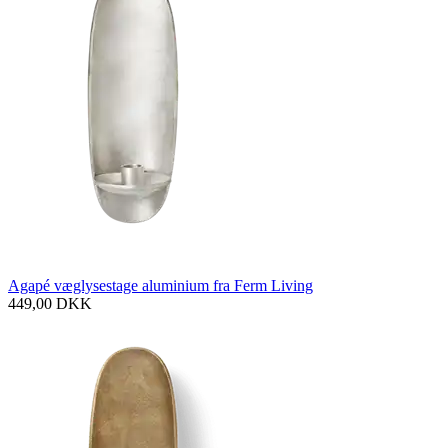
Agapé væglysestage aluminium fra Ferm Living
449,00
DKK