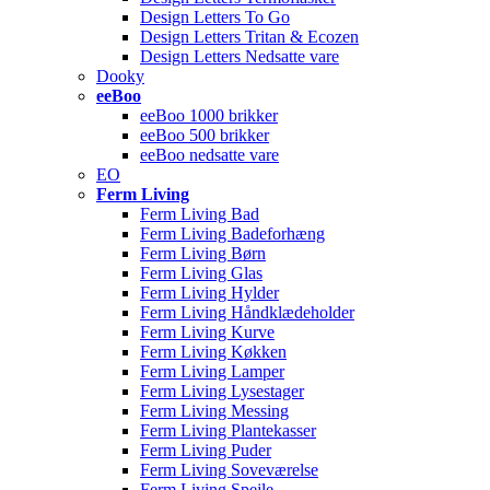
Design Letters To Go
Design Letters Tritan & Ecozen
Design Letters Nedsatte vare
Dooky
eeBoo
eeBoo 1000 brikker
eeBoo 500 brikker
eeBoo nedsatte vare
EO
Ferm Living
Ferm Living Bad
Ferm Living Badeforhæng
Ferm Living Børn
Ferm Living Glas
Ferm Living Hylder
Ferm Living Håndklædeholder
Ferm Living Kurve
Ferm Living Køkken
Ferm Living Lamper
Ferm Living Lysestager
Ferm Living Messing
Ferm Living Plantekasser
Ferm Living Puder
Ferm Living Soveværelse
Ferm Living Spejle