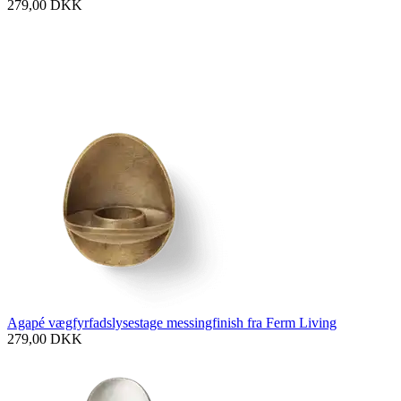
279,00
DKK
Agapé vægfyrfadslysestage messingfinish fra Ferm Living
279,00
DKK