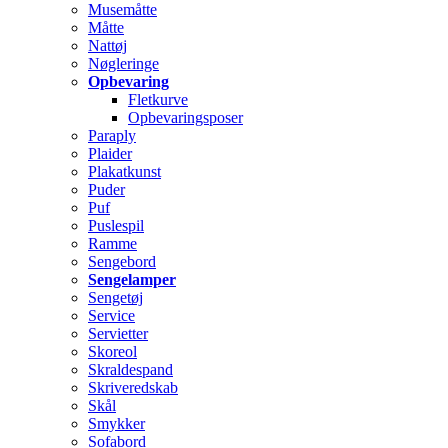
Musemåtte
Måtte
Nattøj
Nøgleringe
Opbevaring
Fletkurve
Opbevaringsposer
Paraply
Plaider
Plakatkunst
Puder
Puf
Puslespil
Ramme
Sengebord
Sengelamper
Sengetøj
Service
Servietter
Skoreol
Skraldespand
Skriveredskab
Skål
Smykker
Sofabord