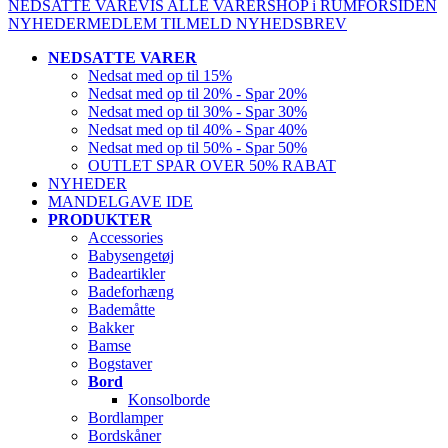
NEDSATTE VARE
VIS ALLE VARER
SHOP i RUM
FORSIDEN
NYHEDER
MEDLEM
TILMELD NYHEDSBREV
NEDSATTE VARER
Nedsat med op til 15%
Nedsat med op til 20% - Spar 20%
Nedsat med op til 30% - Spar 30%
Nedsat med op til 40% - Spar 40%
Nedsat med op til 50% - Spar 50%
OUTLET SPAR OVER 50% RABAT
NYHEDER
MANDELGAVE IDE
PRODUKTER
Accessories
Babysengetøj
Badeartikler
Badeforhæng
Bademåtte
Bakker
Bamse
Bogstaver
Bord
Konsolborde
Bordlamper
Bordskåner