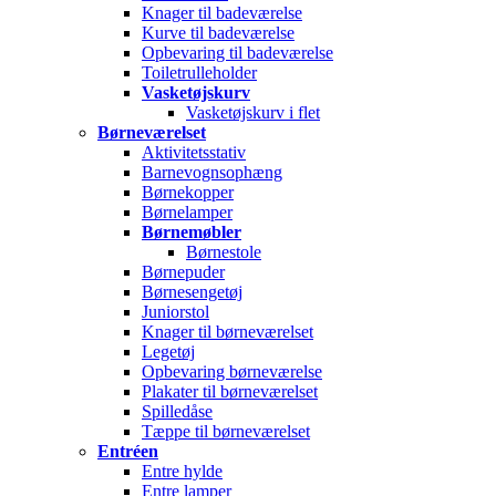
Knager til badeværelse
Kurve til badeværelse
Opbevaring til badeværelse
Toiletrulleholder
Vasketøjskurv
Vasketøjskurv i flet
Børneværelset
Aktivitetsstativ
Barnevognsophæng
Børnekopper
Børnelamper
Børnemøbler
Børnestole
Børnepuder
Børnesengetøj
Juniorstol
Knager til børneværelset
Legetøj
Opbevaring børneværelse
Plakater til børneværelset
Spilledåse
Tæppe til børneværelset
Entréen
Entre hylde
Entre lamper