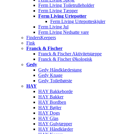
Ferm Living Toiletrulleholder
Ferm Living Tæpper
Ferm Living Urtepotter
Ferm Living Urtepotteskjuler
Ferm Living Jul
Ferm Living Nedsatte vare
FindersKeepers
Fink
Franck & Fischer
Franck & Fischer Aktivitetstæppe
Franck & Fischer Økologisk
Gedy
Gedy Håndklædestang
Gedy Knage
Gedy Toiletbørste
HAY
HAY Bakkeborde
HAY Bakker
HAY Bordben
HAY Bøjler
HAY Dogs
HAY Glas
HAY Gulvtæpper
HAY Håndklæder