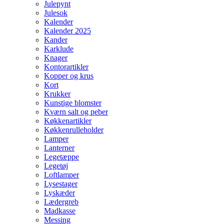
Julepynt
Julesok
Kalender
Kalender 2025
Kander
Karklude
Knager
Kontorartikler
Kopper og krus
Kort
Krukker
Kunstige blomster
Kværn salt og peber
Køkkenartikler
Køkkenrulleholder
Lamper
Lanterner
Legetæppe
Legetøj
Loftlamper
Lysestager
Lyskæder
Lædergreb
Madkasse
Messing