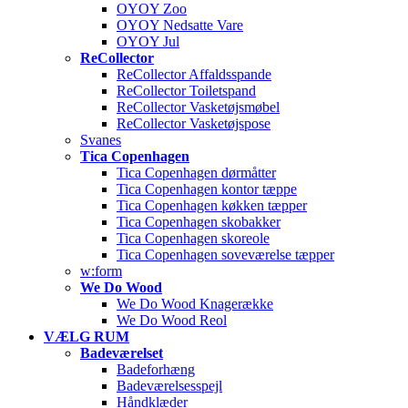
OYOY Zoo
OYOY Nedsatte Vare
OYOY Jul
ReCollector
ReCollector Affaldsspande
ReCollector Toiletspand
ReCollector Vasketøjsmøbel
ReCollector Vasketøjspose
Svanes
Tica Copenhagen
Tica Copenhagen dørmåtter
Tica Copenhagen kontor tæppe
Tica Copenhagen køkken tæpper
Tica Copenhagen skobakker
Tica Copenhagen skoreole
Tica Copenhagen soveværelse tæpper
w:form
We Do Wood
We Do Wood Knagerække
We Do Wood Reol
VÆLG RUM
Badeværelset
Badeforhæng
Badeværelsesspejl
Håndklæder