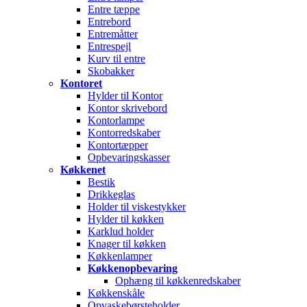
Entre tæppe
Entrebord
Entremåtter
Entrespejl
Kurv til entre
Skobakker
Kontoret
Hylder til Kontor
Kontor skrivebord
Kontorlampe
Kontorredskaber
Kontortæpper
Opbevaringskasser
Køkkenet
Bestik
Drikkeglas
Holder til viskestykker
Hylder til køkken
Karklud holder
Knager til køkken
Køkkenlamper
Køkkenopbevaring
Ophæng til køkkenredskaber
Køkkenskåle
Opvaskebørsteholder