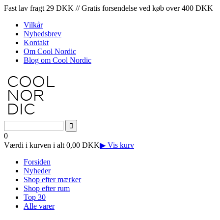
Fast lav fragt 29 DKK // Gratis forsendelse ved køb over 400 DKK
Vilkår
Nyhedsbrev
Kontakt
Om Cool Nordic
Blog om Cool Nordic
0
Værdi i kurven i alt 0,00 DKK
▶ Vis kurv
Forsiden
Nyheder
Shop efter mærker
Shop efter rum
Top 30
Alle varer