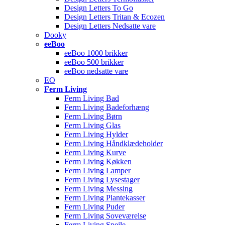
Design Letters To Go
Design Letters Tritan & Ecozen
Design Letters Nedsatte vare
Dooky
eeBoo
eeBoo 1000 brikker
eeBoo 500 brikker
eeBoo nedsatte vare
EO
Ferm Living
Ferm Living Bad
Ferm Living Badeforhæng
Ferm Living Børn
Ferm Living Glas
Ferm Living Hylder
Ferm Living Håndklædeholder
Ferm Living Kurve
Ferm Living Køkken
Ferm Living Lamper
Ferm Living Lysestager
Ferm Living Messing
Ferm Living Plantekasser
Ferm Living Puder
Ferm Living Soveværelse
Ferm Living Spejle