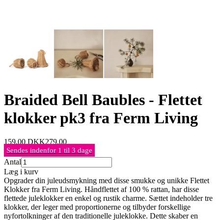
Braided Bell Baubles - Flettet
klokker pk3 fra Ferm Living
159,00
DKK
279,00
Sendes indenfor 1 til 3 dage
Antal
Læg i kurv
Opgrader din juleudsmykning med disse smukke og unikke Flettet
Klokker fra Ferm Living. Håndflettet af 100 % rattan, har disse
flettede juleklokker en enkel og rustik charme. Sættet indeholder tre
klokker, der leger med proportionerne og tilbyder forskellige
nyfortolkninger af den traditionelle juleklokke. Dette skaber en