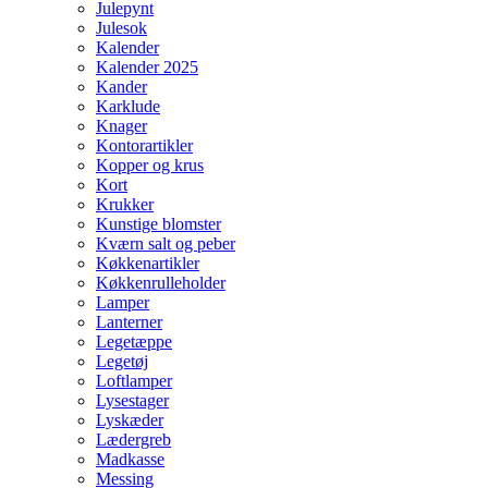
Julepynt
Julesok
Kalender
Kalender 2025
Kander
Karklude
Knager
Kontorartikler
Kopper og krus
Kort
Krukker
Kunstige blomster
Kværn salt og peber
Køkkenartikler
Køkkenrulleholder
Lamper
Lanterner
Legetæppe
Legetøj
Loftlamper
Lysestager
Lyskæder
Lædergreb
Madkasse
Messing