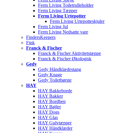
Ferm Living Toiletrulleholder
Ferm Living Tæpper
Ferm Living Urtepotter
Ferm Living Urtepotteskjuler
Ferm Living Jul
Ferm Living Nedsatte vare
FindersKeepers
Fink
Franck & Fischer
Franck & Fischer Aktivitetstæppe
Franck & Fischer Økologisk
Gedy
Gedy Håndklædestang
Gedy Knage
Gedy Toiletbørste
HAY
HAY Bakkeborde
HAY Bakker
HAY Bordben
HAY Bøjler
HAY Dogs
HAY Glas
HAY Gulvtæpper
HAY Håndklæder