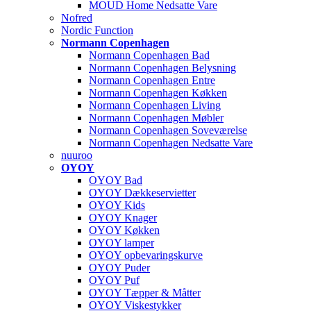
MOUD Home Nedsatte Vare
Nofred
Nordic Function
Normann Copenhagen
Normann Copenhagen Bad
Normann Copenhagen Belysning
Normann Copenhagen Entre
Normann Copenhagen Køkken
Normann Copenhagen Living
Normann Copenhagen Møbler
Normann Copenhagen Soveværelse
Normann Copenhagen Nedsatte Vare
nuuroo
OYOY
OYOY Bad
OYOY Dækkeservietter
OYOY Kids
OYOY Knager
OYOY Køkken
OYOY lamper
OYOY opbevaringskurve
OYOY Puder
OYOY Puf
OYOY Tæpper & Måtter
OYOY Viskestykker