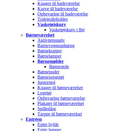
Knager til badeværelse
Kurve til badeværelse
Opbevaring til badeværelse
Toiletrulleholder
Vasketøjskurv
Vasketøjskurv i flet
Børneværelset
Aktivitetsstativ
Barnevognsophæng
Børnekopper
Børnelamper
Børnemøbler
Børnestole
Børnepuder
Børnesengetøj
Juniorstol
Knager til børneværelset
Legetøj
Opbevaring børneværelse
Plakater til børneværelset
Spilledåse
Tæppe til børneværelset
Entréen
Entre hylde
Entre lamper