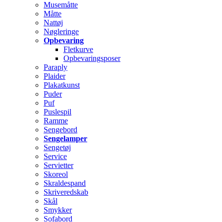
Musemåtte
Måtte
Nattøj
Nøgleringe
Opbevaring
Fletkurve
Opbevaringsposer
Paraply
Plaider
Plakatkunst
Puder
Puf
Puslespil
Ramme
Sengebord
Sengelamper
Sengetøj
Service
Servietter
Skoreol
Skraldespand
Skriveredskab
Skål
Smykker
Sofabord