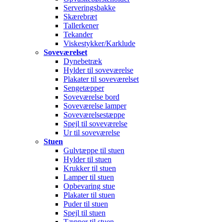
Serveringsbakke
Skærebræt
Tallerkener
Tekander
Viskestykker/Karklude
Soveværelset
Dynebetræk
Hylder til soveværelse
Plakater til soveværelset
Sengetæpper
Soveværelse bord
Soveværelse lamper
Soveværelsestæppe
Spejl til soveværelse
Ur til soveværelse
Stuen
Gulvtæppe til stuen
Hylder til stuen
Krukker til stuen
Lamper til stuen
Opbevaring stue
Plakater til stuen
Puder til stuen
Spejl til stuen
Tæpper til stuen