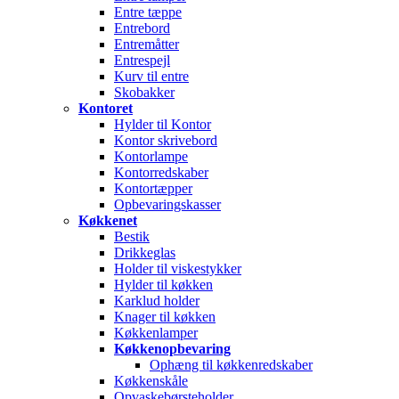
Entre tæppe
Entrebord
Entremåtter
Entrespejl
Kurv til entre
Skobakker
Kontoret
Hylder til Kontor
Kontor skrivebord
Kontorlampe
Kontorredskaber
Kontortæpper
Opbevaringskasser
Køkkenet
Bestik
Drikkeglas
Holder til viskestykker
Hylder til køkken
Karklud holder
Knager til køkken
Køkkenlamper
Køkkenopbevaring
Ophæng til køkkenredskaber
Køkkenskåle
Opvaskebørsteholder