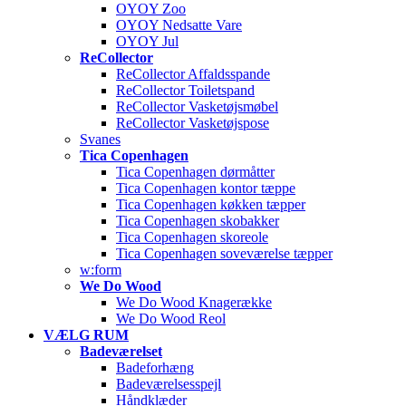
OYOY Zoo
OYOY Nedsatte Vare
OYOY Jul
ReCollector
ReCollector Affaldsspande
ReCollector Toiletspand
ReCollector Vasketøjsmøbel
ReCollector Vasketøjspose
Svanes
Tica Copenhagen
Tica Copenhagen dørmåtter
Tica Copenhagen kontor tæppe
Tica Copenhagen køkken tæpper
Tica Copenhagen skobakker
Tica Copenhagen skoreole
Tica Copenhagen soveværelse tæpper
w:form
We Do Wood
We Do Wood Knagerække
We Do Wood Reol
VÆLG RUM
Badeværelset
Badeforhæng
Badeværelsesspejl
Håndklæder