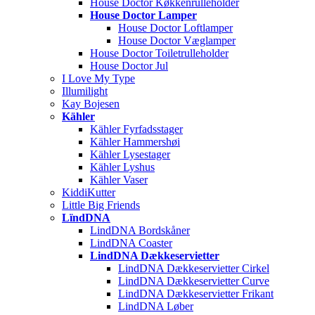
House Doctor Køkkenrulleholder
House Doctor Lamper
House Doctor Loftlamper
House Doctor Væglamper
House Doctor Toiletrulleholder
House Doctor Jul
I Love My Type
Illumilight
Kay Bojesen
Kähler
Kähler Fyrfadsstager
Kähler Hammershøi
Kähler Lysestager
Kähler Lyshus
Kähler Vaser
KiddiKutter
Little Big Friends
LïndDNA
LindDNA Bordskåner
LindDNA Coaster
LindDNA Dækkeservietter
LindDNA Dækkeservietter Cirkel
LindDNA Dækkeservietter Curve
LindDNA Dækkeservietter Frikant
LindDNA Løber