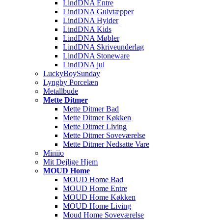
LindDNA Entre
LindDNA Gulvtæpper
LindDNA Hylder
LindDNA Kids
LindDNA Møbler
LindDNA Skriveunderlag
LindDNA Stoneware
LindDNA jul
LuckyBoySunday
Lyngby Porcelæn
Metallbude
Mette Ditmer
Mette Ditmer Bad
Mette Ditmer Køkken
Mette Ditmer Living
Mette Ditmer Soveværelse
Mette Ditmer Nedsatte Vare
Miniio
Mit Dejlige Hjem
MOUD Home
MOUD Home Bad
MOUD Home Entre
MOUD Home Køkken
MOUD Home Living
Moud Home Soveværelse