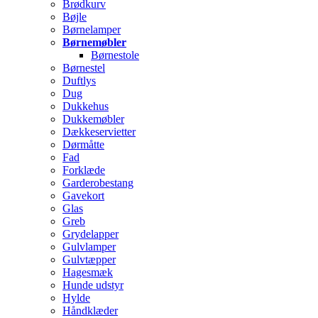
Brødkurv
Bøjle
Børnelamper
Børnemøbler
Børnestole
Børnestel
Duftlys
Dug
Dukkehus
Dukkemøbler
Dækkeservietter
Dørmåtte
Fad
Forklæde
Garderobestang
Gavekort
Glas
Greb
Grydelapper
Gulvlamper
Gulvtæpper
Hagesmæk
Hunde udstyr
Hylde
Håndklæder