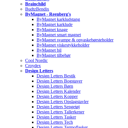
Brainchild
BudtzBendix
ByMagnet - Reenberg's
ByMagnet karkludstang
ByMagnet karklude
ByMagnet knage
ByMagnet smart magnet
ByMagnet svampe & opvaskebørsteholder
ByMagnet viskestykkeholder
ByMagnet bil
ByMagnet tilbehør
Cool Nordic
Croydex
Design Letters
Design Letters Bestik
Design Letters Bogstaver
Design Letters Børn
Design Letters Kalender
Design Letters Kopper
Design Letters Opslagstavler
Design Letters Sengetøj
Design Letters Tallerkener
Design Letters Tasker
Design Letters Tech
Design Letters Termoflasker