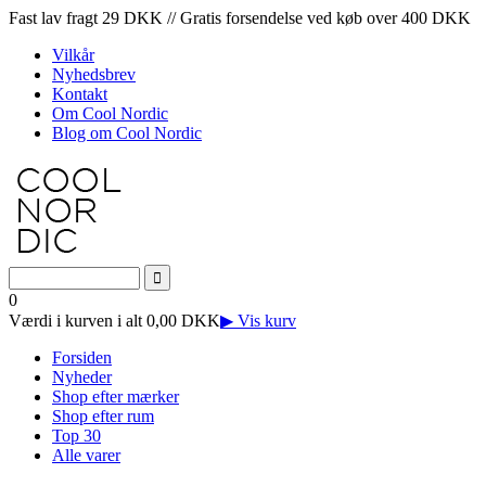
Fast lav fragt 29 DKK // Gratis forsendelse ved køb over 400 DKK
Vilkår
Nyhedsbrev
Kontakt
Om Cool Nordic
Blog om Cool Nordic
0
Værdi i kurven i alt 0,00 DKK
▶ Vis kurv
Forsiden
Nyheder
Shop efter mærker
Shop efter rum
Top 30
Alle varer