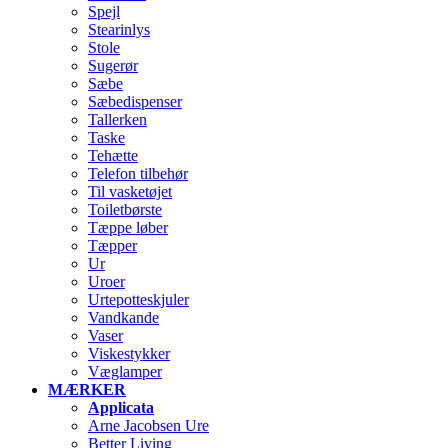
Spejl
Stearinlys
Stole
Sugerør
Sæbe
Sæbedispenser
Tallerken
Taske
Tehætte
Telefon tilbehør
Til vasketøjet
Toiletbørste
Tæppe løber
Tæpper
Ur
Uroer
Urtepotteskjuler
Vandkande
Vaser
Viskestykker
Væglamper
MÆRKER
Applicata
Arne Jacobsen Ure
Better Living