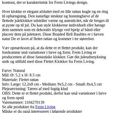
kontrast, der er karakteristisk for Ferm Livings design.
Hver klokke er elegant afsluttet med en lille rattan kugle og en ring
til ophængning. Den naturlige struktur og honningfarve af de
flettede juleklokker udstråler varme og autenticitet, når de bruges til
at pynte op til jul. Du kan style klokkerne individuelt eller hænge
dem sammen som en dekorativ klynge ved hjælp af bånd eller
placere dem på juletræet. Disse Braided Bell Baubles er i farven
natur De er lavet af flettet rattan og kommer i tre størrelser.
Vær opmærksom på, at da dette er et flettet produkt, kan der
forekomme små variationer i farve og form. Ferm Living er
producenten af disse fantastiske klokker. Gør din juleudsmykning
unik og stilfuld med disse Flettet Klokker fra Ferm Living.
Farve: Natural
Mål: Ø: 5.2 x H: 8.5 cm
Materiale: Flettet rattan
Info: Large: 12,2x8 cm - Medium: 9x5,2 cm - Small: 8x4,5 cm
Plejeanvisning: Tørres af med fugtig klud
OBS: Dette er et flettet produkt, derfor kan små variationer i farve
og form opstå
Varenummer:
1104270139
Se alle produkter fra
Ferm Living
Måske er du også interesseret i følgende produkter