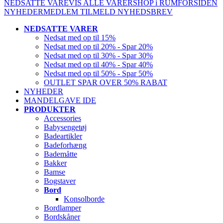
NEDSATTE VARE
VIS ALLE VARER
SHOP i RUM
FORSIDEN
NYHEDER
MEDLEM
TILMELD NYHEDSBREV
NEDSATTE VARER
Nedsat med op til 15%
Nedsat med op til 20% - Spar 20%
Nedsat med op til 30% - Spar 30%
Nedsat med op til 40% - Spar 40%
Nedsat med op til 50% - Spar 50%
OUTLET SPAR OVER 50% RABAT
NYHEDER
MANDELGAVE IDE
PRODUKTER
Accessories
Babysengetøj
Badeartikler
Badeforhæng
Bademåtte
Bakker
Bamse
Bogstaver
Bord
Konsolborde
Bordlamper
Bordskåner