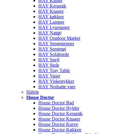
HAY Kasser
HAY Keramik
HAY Knager
HAY køkken
HAY Lamper
HAY Lysestager
HAY Nattøj
HAY Outdoor Market
HAY Sengetæpper
HAY Sengetøj
HAY Sofaborde
HAY Spejl
HAY Stole
HAY Tray Table
HAY Vaser
HAY Viskestykker
HAY Nedsatte vare
Häfele
House Doctor
House Doctor Bad
House Doctor Hylder
House Doctor Keramik
House Doctor Knager
House Doctor Kurve
House Doctor Køkken