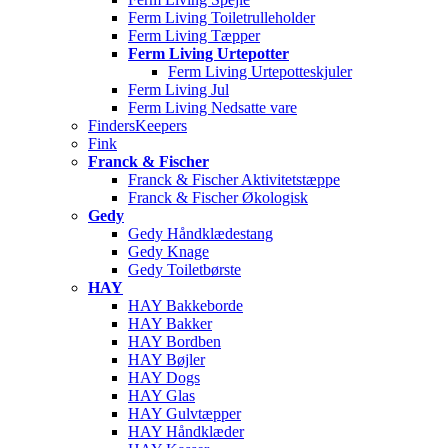
Ferm Living Toiletrulleholder
Ferm Living Tæpper
Ferm Living Urtepotter
Ferm Living Urtepotteskjuler
Ferm Living Jul
Ferm Living Nedsatte vare
FindersKeepers
Fink
Franck & Fischer
Franck & Fischer Aktivitetstæppe
Franck & Fischer Økologisk
Gedy
Gedy Håndklædestang
Gedy Knage
Gedy Toiletbørste
HAY
HAY Bakkeborde
HAY Bakker
HAY Bordben
HAY Bøjler
HAY Dogs
HAY Glas
HAY Gulvtæpper
HAY Håndklæder