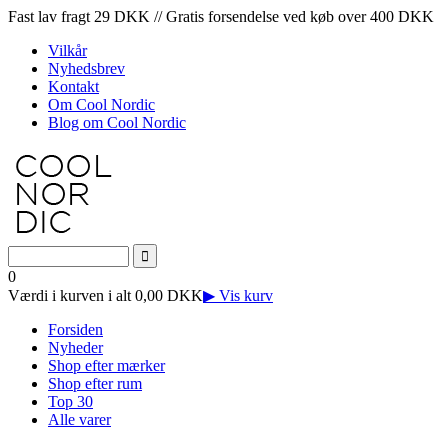
Fast lav fragt 29 DKK // Gratis forsendelse ved køb over 400 DKK
Vilkår
Nyhedsbrev
Kontakt
Om Cool Nordic
Blog om Cool Nordic
0
Værdi i kurven i alt 0,00 DKK
▶ Vis kurv
Forsiden
Nyheder
Shop efter mærker
Shop efter rum
Top 30
Alle varer