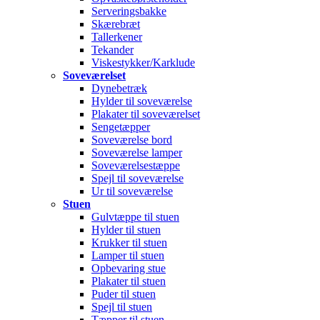
Serveringsbakke
Skærebræt
Tallerkener
Tekander
Viskestykker/Karklude
Soveværelset
Dynebetræk
Hylder til soveværelse
Plakater til soveværelset
Sengetæpper
Soveværelse bord
Soveværelse lamper
Soveværelsestæppe
Spejl til soveværelse
Ur til soveværelse
Stuen
Gulvtæppe til stuen
Hylder til stuen
Krukker til stuen
Lamper til stuen
Opbevaring stue
Plakater til stuen
Puder til stuen
Spejl til stuen
Tæpper til stuen