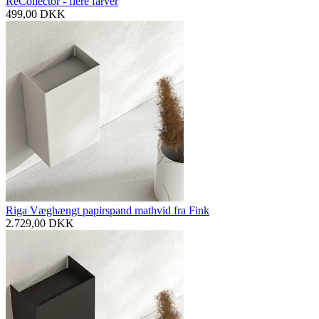
ReCollector - flere farver
499,00
DKK
Riga Væghængt papirspand mathvid fra Fink
2.729,00
DKK