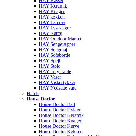
HAY Kasser
HAY Keramik
HAY Knager
HAY køkken
HAY Lamper
HAY Lysestager
HAY Nattøj
HAY Outdoor Market
HAY Sengetæpper
HAY Sengetøj
HAY Sofaborde
HAY Spejl
HAY Stole
HAY Tray Table
HAY Vaser
HAY Viskestykker
HAY Nedsatte vare
Häfele
House Doctor
House Doctor Bad
House Doctor Hylder
House Doctor Keramik
House Doctor Knager
House Doctor Kurve
House Doctor Køkken