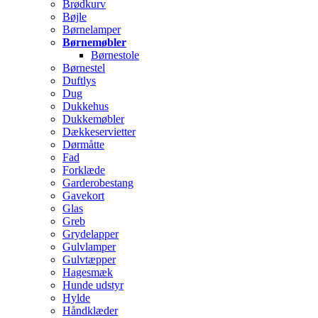
Brødkurv
Bøjle
Børnelamper
Børnemøbler
Børnestole
Børnestel
Duftlys
Dug
Dukkehus
Dukkemøbler
Dækkeservietter
Dørmåtte
Fad
Forklæde
Garderobestang
Gavekort
Glas
Greb
Grydelapper
Gulvlamper
Gulvtæpper
Hagesmæk
Hunde udstyr
Hylde
Håndklæder