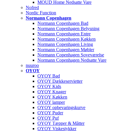
MOUD Home Nedsatte Vare
Nofred
Nordic Function
Normann Copenhagen
Normann Copenhagen Bad
Normann Copenhagen Belysning
Normann Copenhagen Entre
Normann Copenhagen Køkken
Normann Copenhagen Living
Normann Copenhagen Møbler
Normann Copenhagen Soveværelse
Normann Copenhagen Nedsatte Vare
nuuroo
OYOY
OYOY Bad
OYOY Dækkeservietter
OYOY Kids
OYOY Knager
OYOY Køkken
OYOY lamper
OYOY opbevaringskurve
OYOY Puder
OYOY Puf
OYOY Tæpper & Måtter
OYOY Viskestykker