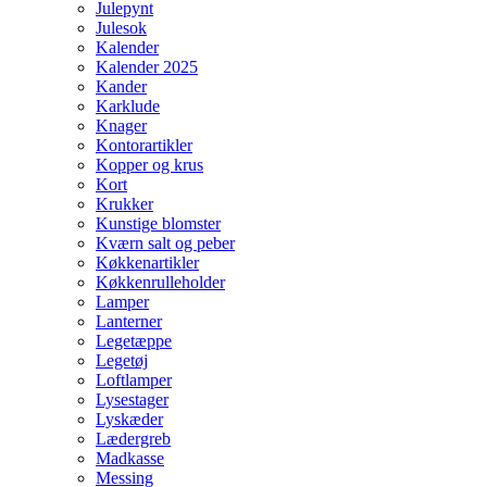
Julepynt
Julesok
Kalender
Kalender 2025
Kander
Karklude
Knager
Kontorartikler
Kopper og krus
Kort
Krukker
Kunstige blomster
Kværn salt og peber
Køkkenartikler
Køkkenrulleholder
Lamper
Lanterner
Legetæppe
Legetøj
Loftlamper
Lysestager
Lyskæder
Lædergreb
Madkasse
Messing