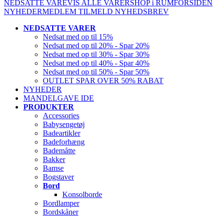
NEDSATTE VARE
VIS ALLE VARER
SHOP i RUM
FORSIDEN
NYHEDER
MEDLEM
TILMELD NYHEDSBREV
NEDSATTE VARER
Nedsat med op til 15%
Nedsat med op til 20% - Spar 20%
Nedsat med op til 30% - Spar 30%
Nedsat med op til 40% - Spar 40%
Nedsat med op til 50% - Spar 50%
OUTLET SPAR OVER 50% RABAT
NYHEDER
MANDELGAVE IDE
PRODUKTER
Accessories
Babysengetøj
Badeartikler
Badeforhæng
Bademåtte
Bakker
Bamse
Bogstaver
Bord
Konsolborde
Bordlamper
Bordskåner