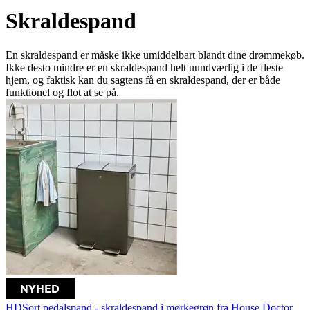
Skraldespand
En skraldespand er måske ikke umiddelbart blandt dine drømmekøb.
Ikke desto mindre er en skraldespand helt uundværlig i de fleste
hjem, og faktisk kan du sagtens få en skraldespand, der er både
funktionel og flot at se på.
HDSort pedalspand - skraldespand i mørkegrøn fra House Doctor