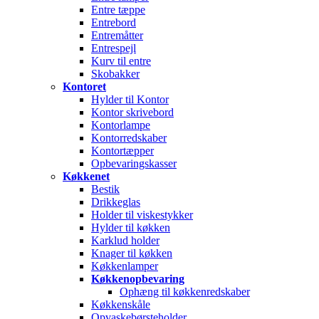
Entre tæppe
Entrebord
Entremåtter
Entrespejl
Kurv til entre
Skobakker
Kontoret
Hylder til Kontor
Kontor skrivebord
Kontorlampe
Kontorredskaber
Kontortæpper
Opbevaringskasser
Køkkenet
Bestik
Drikkeglas
Holder til viskestykker
Hylder til køkken
Karklud holder
Knager til køkken
Køkkenlamper
Køkkenopbevaring
Ophæng til køkkenredskaber
Køkkenskåle
Opvaskebørsteholder