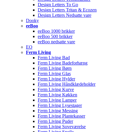
Design Letters To Go
Design Letters Tritan & Ecozen
Design Letters Nedsatte vare
Dooky
eeBoo
eeBoo 1000 brikker
eeBoo 500 brikker
eeBoo nedsatte vare
EO
Ferm Living
Ferm Living Bad
Ferm Living Badeforhæng
Ferm Living Børn
Ferm Living Glas
Ferm Living Hylder
Ferm Living Håndklædeholder
Ferm Living Kurve
Ferm Living Køkken
Ferm Living Lamper
Ferm Living Lysestager
Ferm Living Messing
Ferm Living Plantekasser
Ferm Living Puder
Ferm Living Soveværelse
Ferm Living Spejle