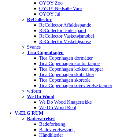
OYOY Zoo
OYOY Nedsatte Vare
OYOY Jul
ReCollector
ReCollector Affaldsspande
ReCollector Toiletspand
ReCollector Vasketøjsmøbel
ReCollector Vasketøjspose
Svanes
Tica Copenhagen
Tica Copenhagen dørmåtter
Tica Copenhagen kontor tæppe
Tica Copenhagen køkken tæpper
Tica Copenhagen skobakker
Tica Copenhagen skoreole
Tica Copenhagen soveværelse tæpper
w:form
We Do Wood
We Do Wood Knagerække
We Do Wood Reol
VÆLG RUM
Badeværelset
Badeforhæng
Badeværelsesspejl
Håndklæder