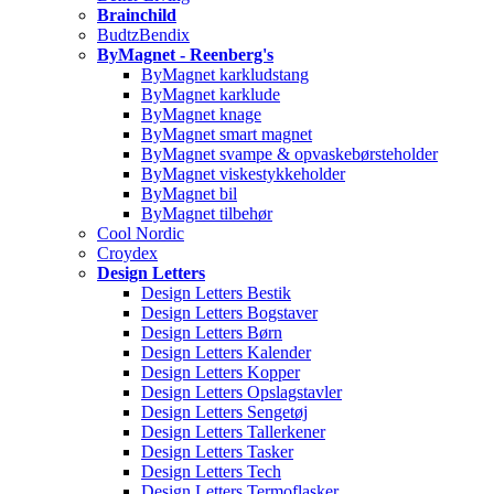
Brainchild
BudtzBendix
ByMagnet - Reenberg's
ByMagnet karkludstang
ByMagnet karklude
ByMagnet knage
ByMagnet smart magnet
ByMagnet svampe & opvaskebørsteholder
ByMagnet viskestykkeholder
ByMagnet bil
ByMagnet tilbehør
Cool Nordic
Croydex
Design Letters
Design Letters Bestik
Design Letters Bogstaver
Design Letters Børn
Design Letters Kalender
Design Letters Kopper
Design Letters Opslagstavler
Design Letters Sengetøj
Design Letters Tallerkener
Design Letters Tasker
Design Letters Tech
Design Letters Termoflasker