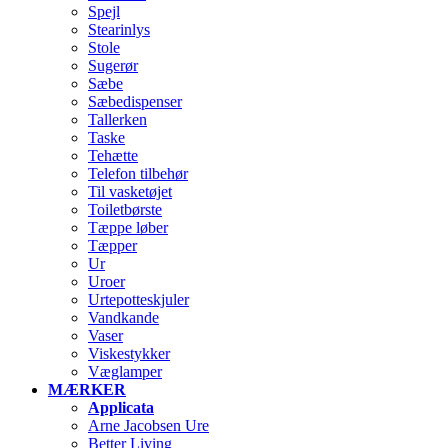
Spejl
Stearinlys
Stole
Sugerør
Sæbe
Sæbedispenser
Tallerken
Taske
Tehætte
Telefon tilbehør
Til vasketøjet
Toiletbørste
Tæppe løber
Tæpper
Ur
Uroer
Urtepotteskjuler
Vandkande
Vaser
Viskestykker
Væglamper
MÆRKER
Applicata
Arne Jacobsen Ure
Better Living