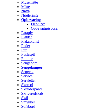
Musemåtte
Måtte
Nattøj
Nøgleringe
Opbevaring
Fletkurve
Opbevaringsposer
Paraply
Plaider
Plakatkunst
Puder
Puf
Puslespil
Ramme
Sengebord
Sengelamper
Sengetøj
Service
Servietter
Skoreol
Skraldespand
Skriveredskab
Skål
Smykker
Sofabord