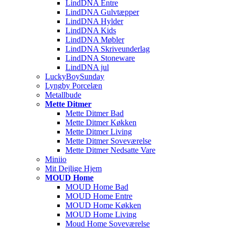
LindDNA Entre
LindDNA Gulvtæpper
LindDNA Hylder
LindDNA Kids
LindDNA Møbler
LindDNA Skriveunderlag
LindDNA Stoneware
LindDNA jul
LuckyBoySunday
Lyngby Porcelæn
Metallbude
Mette Ditmer
Mette Ditmer Bad
Mette Ditmer Køkken
Mette Ditmer Living
Mette Ditmer Soveværelse
Mette Ditmer Nedsatte Vare
Miniio
Mit Dejlige Hjem
MOUD Home
MOUD Home Bad
MOUD Home Entre
MOUD Home Køkken
MOUD Home Living
Moud Home Soveværelse