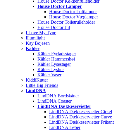
House Doctor Køkkenrulleholder
House Doctor Lamper
House Doctor Loftlamper
House Doctor Væglamper
House Doctor Toiletrulleholder
House Doctor Jul
I Love My Type
Illumilight
Kay Bojesen
Kähler
Kähler Fyrfadsstager
Kähler Hammershøi
Kähler Lysestager
Kähler Lyshus
Kähler Vaser
KiddiKutter
Little Big Friends
LïndDNA
LindDNA Bordskåner
LindDNA Coaster
LindDNA Dækkeservietter
LindDNA Dækkeservietter Cirkel
LindDNA Dækkeservietter Curve
LindDNA Dækkeservietter Frikant
LindDNA Løber