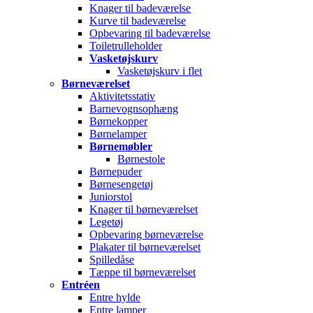
Knager til badeværelse
Kurve til badeværelse
Opbevaring til badeværelse
Toiletrulleholder
Vasketøjskurv
Vasketøjskurv i flet
Børneværelset
Aktivitetsstativ
Barnevognsophæng
Børnekopper
Børnelamper
Børnemøbler
Børnestole
Børnepuder
Børnesengetøj
Juniorstol
Knager til børneværelset
Legetøj
Opbevaring børneværelse
Plakater til børneværelset
Spilledåse
Tæppe til børneværelset
Entréen
Entre hylde
Entre lamper