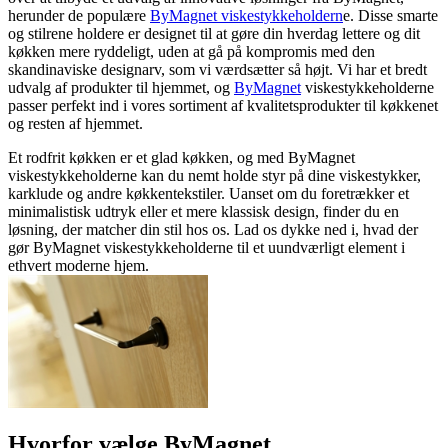
herunder de populære
ByMagnet viskestykkeholdern
e. Disse smarte
og stilrene holdere er designet til at gøre din hverdag lettere og dit
køkken mere ryddeligt, uden at gå på kompromis med den
skandinaviske designarv, som vi værdsætter så højt. Vi har et bredt
udvalg af produkter til hjemmet, og
ByMagnet
viskestykkeholderne
passer perfekt ind i vores sortiment af kvalitetsprodukter til køkkenet
og resten af hjemmet.
Et rodfrit køkken er et glad køkken, og med ByMagnet
viskestykkeholderne kan du nemt holde styr på dine viskestykker,
karklude og andre køkkentekstiler. Uanset om du foretrækker et
minimalistisk udtryk eller et mere klassisk design, finder du en
løsning, der matcher din stil hos os. Lad os dykke ned i, hvad der
gør ByMagnet viskestykkeholderne til et uundværligt element i
ethvert moderne hjem.
Hvorfor vælge ByMagnet