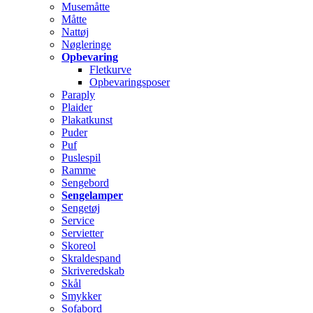
Musemåtte
Måtte
Nattøj
Nøgleringe
Opbevaring
Fletkurve
Opbevaringsposer
Paraply
Plaider
Plakatkunst
Puder
Puf
Puslespil
Ramme
Sengebord
Sengelamper
Sengetøj
Service
Servietter
Skoreol
Skraldespand
Skriveredskab
Skål
Smykker
Sofabord