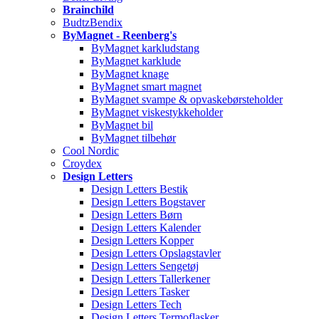
Brainchild
BudtzBendix
ByMagnet - Reenberg's
ByMagnet karkludstang
ByMagnet karklude
ByMagnet knage
ByMagnet smart magnet
ByMagnet svampe & opvaskebørsteholder
ByMagnet viskestykkeholder
ByMagnet bil
ByMagnet tilbehør
Cool Nordic
Croydex
Design Letters
Design Letters Bestik
Design Letters Bogstaver
Design Letters Børn
Design Letters Kalender
Design Letters Kopper
Design Letters Opslagstavler
Design Letters Sengetøj
Design Letters Tallerkener
Design Letters Tasker
Design Letters Tech
Design Letters Termoflasker