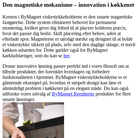
Den magnetiske mekanisme – innovation i køkkenet
Kernen i ByMagnet viskestykkeholderne er den smarte magnetiske
fastgørelse. Dette system eliminerer behovet for permanent
montering, hvilket giver dig frihed til at placere holderen præcis,
hvor det passer dig bedst. Skift placering efter behov, uden at
efterlade spor. Magneterne er utroligt stærke og designet til at holde
et viskestykke sikkert på plads, selv med den daglige slitage, et travlt
køkken udsættes for. Dette gælder også for ByMagnet
karkludstænger, som du kan se
her
.
Denne innovative løsning passer perfekt ind i vores filosofi om at
tilbyde produkter, der forenkler hverdagen og forbedrer
funktionaliteten i hjemmet. ByMagnet viskestykkeholderne er et
glimrende eksempel på, hvordan et simpelt design kan løse et
almindeligt problem i køkkenet på en elegant måde. Du kan også
udforske vores udvalg af
ByMagnet Reenbergs
produkter for flere
smarte løsninger.