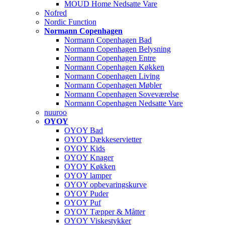
MOUD Home Nedsatte Vare
Nofred
Nordic Function
Normann Copenhagen
Normann Copenhagen Bad
Normann Copenhagen Belysning
Normann Copenhagen Entre
Normann Copenhagen Køkken
Normann Copenhagen Living
Normann Copenhagen Møbler
Normann Copenhagen Soveværelse
Normann Copenhagen Nedsatte Vare
nuuroo
OYOY
OYOY Bad
OYOY Dækkeservietter
OYOY Kids
OYOY Knager
OYOY Køkken
OYOY lamper
OYOY opbevaringskurve
OYOY Puder
OYOY Puf
OYOY Tæpper & Måtter
OYOY Viskestykker