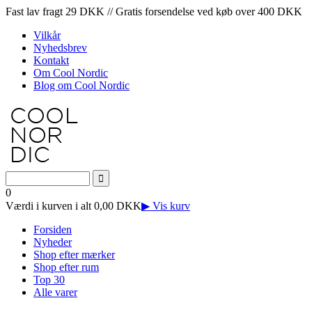
Fast lav fragt 29 DKK // Gratis forsendelse ved køb over 400 DKK
Vilkår
Nyhedsbrev
Kontakt
Om Cool Nordic
Blog om Cool Nordic
0
Værdi i kurven i alt 0,00 DKK
▶ Vis kurv
Forsiden
Nyheder
Shop efter mærker
Shop efter rum
Top 30
Alle varer