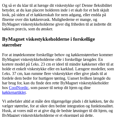
Og så er du klar til at hænge dit viskestykke op! Denne fleksibilitet
betyder, at du kan placere holderen inde i et skab for et helt skjult
look, på siden af et køkkenskab for nem adgang, eller endda på
fliserne over din køkkenvask. Mulighederne er mange, og
ByMagnet viskestykkeholderne giver dig friheden til at indrette dit
køkken præcis, som du ønsker.
ByMagnet viskestykkeholderne i forskellige
størrelser
For at imødekomme forskellige behov og køkkenstørrelser kommer
ByMagnet viskestykkeholderne ofte i forskellige længder. En
kortere model på f.eks. 23 cm er ideel til mindre køkkener eller til at
holde et enkelt viskestykke eller en karklud. Længere modeller, som
f.eks. 37 cm, kan rumme flere viskestykker eller give plads til at
fordele dem bedre for hurtigere tørring. Uanset hvilken længde du
har brug for, kan du finde den rette ByMagnet viskestykkeholder
hos
CoolNordic
, som passer til netop dit hjem og dine
køkkenartikler
.
Vi anbefaler altid at måle den tilgængelige plads i dit køkken, før du
vælger størrelse, for at sikre den bedste integration og funktionalitet.
Husk, at vores mål er at give dig de bedste løsninger til dit hjem, og
ByMagnet viskestykkeholderne er et eksempel på dette.