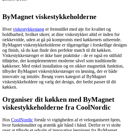
ByMagnet viskestykkeholderne
Hver
viskestykkestang
er fremstillet med øje for kvalitet og
holdbarhed, hvilket sikrer, at dine viskestykker altid er inden for
rækkevidde, uden at gå på kompromis med køkkenets udseende.
ByMagnet viskestykkeholderne er tilgængelige i forskellige designs
og finish, så du kan finde den perfekte match til dit køkken.
Viskestykkestænger er ikke bare praktiske - de er også en stilfuld
tilføjelse, der komplementerer moderne såvel som traditionelle
køkkener. Med enkel installation og en sikker magnetisk funktion,
tilbyder ByMagnet viskestykkestænger en løsning, der er både
innovativ og intuitiv. Besøg vores kategori af ByMagnet
viskestykkeholdere og vælg det design, der bedst passer til dit
køkken.
Organiser dit køkken med ByMagnet
viskestykkeholderne fra CoolNordic
Hos
CoolNordic
forstår vi vigtigheden af et velorganiseret hjem,
hvor funktionalitet og æstetik går hånd i hånd. Derfor er vi stolte
over at tilbyde et udvalg af innovative løsninger fra ByMagnet,