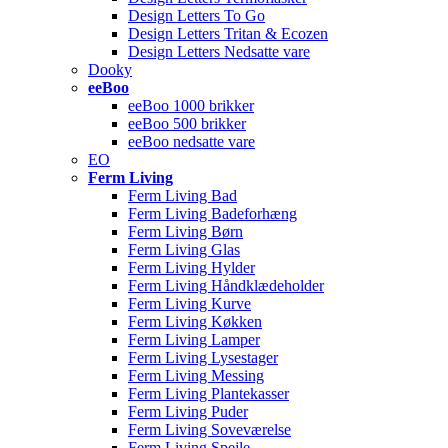
Design Letters To Go
Design Letters Tritan & Ecozen
Design Letters Nedsatte vare
Dooky
eeBoo
eeBoo 1000 brikker
eeBoo 500 brikker
eeBoo nedsatte vare
EO
Ferm Living
Ferm Living Bad
Ferm Living Badeforhæng
Ferm Living Børn
Ferm Living Glas
Ferm Living Hylder
Ferm Living Håndklædeholder
Ferm Living Kurve
Ferm Living Køkken
Ferm Living Lamper
Ferm Living Lysestager
Ferm Living Messing
Ferm Living Plantekasser
Ferm Living Puder
Ferm Living Soveværelse
Ferm Living Spejle