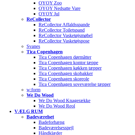
OYOY Zoo
OYOY Nedsatte Vare
OYOY Jul
ReCollector
ReCollector Affaldsspande
ReCollector Toiletspand
ReCollector Vasketøjsmøbel
ReCollector Vasketøjspose
Svanes
Tica Copenhagen
Tica Copenhagen dørmåtter
Tica Copenhagen kontor tæppe
Tica Copenhagen køkken tæpper
Tica Copenhagen skobakker
Tica Copenhagen skoreole
Tica Copenhagen soveværelse tæpper
w:form
We Do Wood
We Do Wood Knagerække
We Do Wood Reol
VÆLG RUM
Badeværelset
Badeforhæng
Badeværelsesspejl
Håndklæder