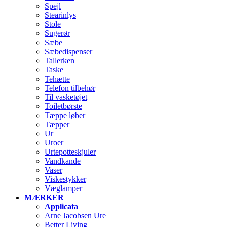
Spejl
Stearinlys
Stole
Sugerør
Sæbe
Sæbedispenser
Tallerken
Taske
Tehætte
Telefon tilbehør
Til vasketøjet
Toiletbørste
Tæppe løber
Tæpper
Ur
Uroer
Urtepotteskjuler
Vandkande
Vaser
Viskestykker
Væglamper
MÆRKER
Applicata
Arne Jacobsen Ure
Better Living