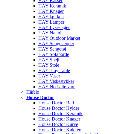
HAY Kasser
HAY Keramik
HAY Knager
HAY køkken
HAY Lamper
HAY Lysestager
HAY Nattøj
HAY Outdoor Market
HAY Sengetæpper
HAY Sengetøj
HAY Sofaborde
HAY Spejl
HAY Stole
HAY Tray Table
HAY Vaser
HAY Viskestykker
HAY Nedsatte vare
Häfele
House Doctor
House Doctor Bad
House Doctor Hylder
House Doctor Keramik
House Doctor Knager
House Doctor Kurve
House Doctor Køkken