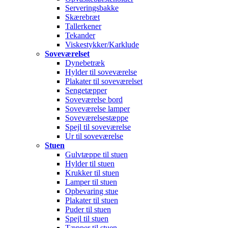
Serveringsbakke
Skærebræt
Tallerkener
Tekander
Viskestykker/Karklude
Soveværelset
Dynebetræk
Hylder til soveværelse
Plakater til soveværelset
Sengetæpper
Soveværelse bord
Soveværelse lamper
Soveværelsestæppe
Spejl til soveværelse
Ur til soveværelse
Stuen
Gulvtæppe til stuen
Hylder til stuen
Krukker til stuen
Lamper til stuen
Opbevaring stue
Plakater til stuen
Puder til stuen
Spejl til stuen
Tæpper til stuen