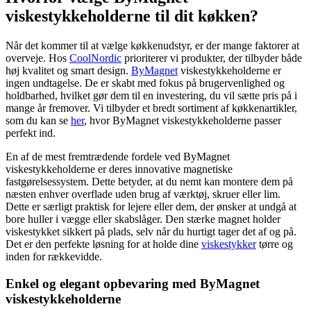
viskestykkeholderne til dit køkken?
Når det kommer til at vælge køkkenudstyr, er der mange faktorer at
overveje. Hos
CoolNordic
prioriterer vi produkter, der tilbyder både
høj kvalitet og smart design.
ByMagnet
viskestykkeholderne er
ingen undtagelse. De er skabt med fokus på brugervenlighed og
holdbarhed, hvilket gør dem til en investering, du vil sætte pris på i
mange år fremover. Vi tilbyder et bredt sortiment af køkkenartikler,
som du kan se
her
, hvor ByMagnet viskestykkeholderne passer
perfekt ind.
En af de mest fremtrædende fordele ved ByMagnet
viskestykkeholderne er deres innovative magnetiske
fastgørelsessystem. Dette betyder, at du nemt kan montere dem på
næsten enhver overflade uden brug af værktøj, skruer eller lim.
Dette er særligt praktisk for lejere eller dem, der ønsker at undgå at
bore huller i vægge eller skabslåger. Den stærke magnet holder
viskestykket sikkert på plads, selv når du hurtigt tager det af og på.
Det er den perfekte løsning for at holde dine
viskestykker
tørre og
inden for rækkevidde.
Enkel og elegant opbevaring med ByMagnet
viskestykkeholderne