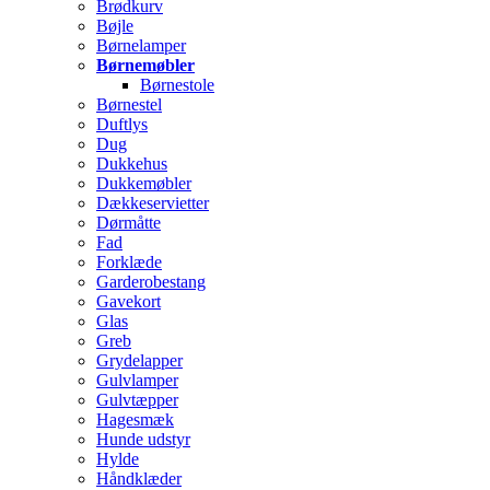
Brødkurv
Bøjle
Børnelamper
Børnemøbler
Børnestole
Børnestel
Duftlys
Dug
Dukkehus
Dukkemøbler
Dækkeservietter
Dørmåtte
Fad
Forklæde
Garderobestang
Gavekort
Glas
Greb
Grydelapper
Gulvlamper
Gulvtæpper
Hagesmæk
Hunde udstyr
Hylde
Håndklæder