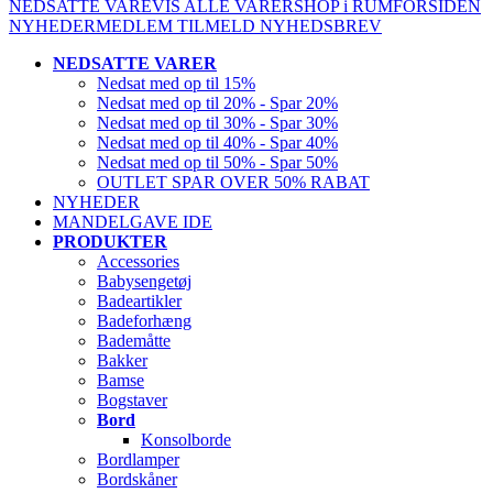
NEDSATTE VARE
VIS ALLE VARER
SHOP i RUM
FORSIDEN
NYHEDER
MEDLEM
TILMELD NYHEDSBREV
NEDSATTE VARER
Nedsat med op til 15%
Nedsat med op til 20% - Spar 20%
Nedsat med op til 30% - Spar 30%
Nedsat med op til 40% - Spar 40%
Nedsat med op til 50% - Spar 50%
OUTLET SPAR OVER 50% RABAT
NYHEDER
MANDELGAVE IDE
PRODUKTER
Accessories
Babysengetøj
Badeartikler
Badeforhæng
Bademåtte
Bakker
Bamse
Bogstaver
Bord
Konsolborde
Bordlamper
Bordskåner