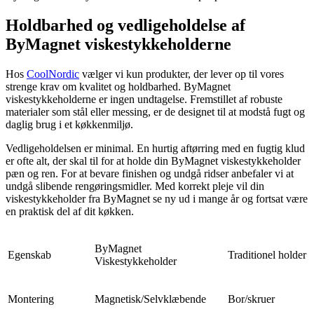
Holdbarhed og vedligeholdelse af
ByMagnet viskestykkeholderne
Hos
CoolNordic
vælger vi kun produkter, der lever op til vores
strenge krav om kvalitet og holdbarhed. ByMagnet
viskestykkeholderne er ingen undtagelse. Fremstillet af robuste
materialer som stål eller messing, er de designet til at modstå fugt og
daglig brug i et køkkenmiljø.
Vedligeholdelsen er minimal. En hurtig aftørring med en fugtig klud
er ofte alt, der skal til for at holde din ByMagnet viskestykkeholder
pæn og ren. For at bevare finishen og undgå ridser anbefaler vi at
undgå slibende rengøringsmidler. Med korrekt pleje vil din
viskestykkeholder fra ByMagnet se ny ud i mange år og fortsat være
en praktisk del af dit køkken.
ByMagnet
Egenskab
Traditionel holder
Viskestykkeholder
Montering
Magnetisk/Selvklæbende
Bor/skruer