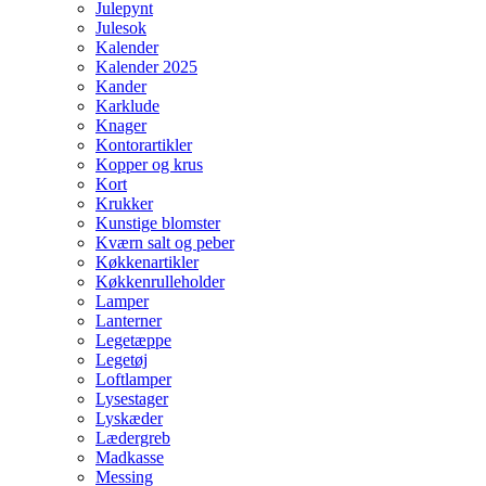
Julepynt
Julesok
Kalender
Kalender 2025
Kander
Karklude
Knager
Kontorartikler
Kopper og krus
Kort
Krukker
Kunstige blomster
Kværn salt og peber
Køkkenartikler
Køkkenrulleholder
Lamper
Lanterner
Legetæppe
Legetøj
Loftlamper
Lysestager
Lyskæder
Lædergreb
Madkasse
Messing