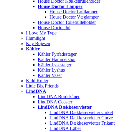
House Doctor Køkkenrulleholder
House Doctor Lamper
House Doctor Loftlamper
House Doctor Væglamper
House Doctor Toiletrulleholder
House Doctor Jul
I Love My Type
Illumilight
Kay Bojesen
Kähler
Kähler Fyrfadsstager
Kähler Hammershøi
Kähler Lysestager
Kähler Lyshus
Kähler Vaser
KiddiKutter
Little Big Friends
LïndDNA
LindDNA Bordskåner
LindDNA Coaster
LindDNA Dækkeservietter
LindDNA Dækkeservietter Cirkel
LindDNA Dækkeservietter Curve
LindDNA Dækkeservietter Frikant
LindDNA Løber