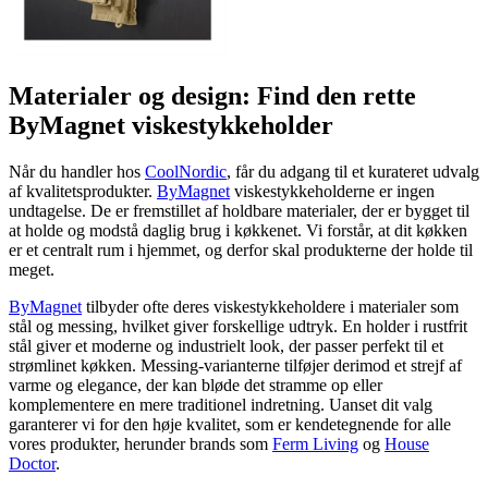
Materialer og design: Find den rette
ByMagnet viskestykkeholder
Når du handler hos
CoolNordic
, får du adgang til et kurateret udvalg
af kvalitetsprodukter.
ByMagnet
viskestykkeholderne er ingen
undtagelse. De er fremstillet af holdbare materialer, der er bygget til
at holde og modstå daglig brug i køkkenet. Vi forstår, at dit køkken
er et centralt rum i hjemmet, og derfor skal produkterne der holde til
meget.
ByMagnet
tilbyder ofte deres viskestykkeholdere i materialer som
stål og messing, hvilket giver forskellige udtryk. En holder i rustfrit
stål giver et moderne og industrielt look, der passer perfekt til et
strømlinet køkken. Messing-varianterne tilføjer derimod et strejf af
varme og elegance, der kan bløde det stramme op eller
komplementere en mere traditionel indretning. Uanset dit valg
garanterer vi for den høje kvalitet, som er kendetegnende for alle
vores produkter, herunder brands som
Ferm Living
og
House
Doctor
.