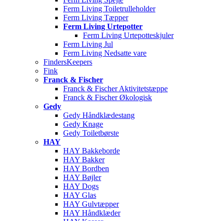
Ferm Living Toiletrulleholder
Ferm Living Tæpper
Ferm Living Urtepotter
Ferm Living Urtepotteskjuler
Ferm Living Jul
Ferm Living Nedsatte vare
FindersKeepers
Fink
Franck & Fischer
Franck & Fischer Aktivitetstæppe
Franck & Fischer Økologisk
Gedy
Gedy Håndklædestang
Gedy Knage
Gedy Toiletbørste
HAY
HAY Bakkeborde
HAY Bakker
HAY Bordben
HAY Bøjler
HAY Dogs
HAY Glas
HAY Gulvtæpper
HAY Håndklæder