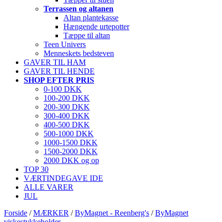
Terrassen og altanen
Altan plantekasse
Hængende urtepotter
Tæppe til altan
Teen Univers
Menneskets bedsteven
GAVER TIL HAM
GAVER TIL HENDE
SHOP EFTER PRIS
0-100 DKK
100-200 DKK
200-300 DKK
300-400 DKK
400-500 DKK
500-1000 DKK
1000-1500 DKK
1500-2000 DKK
2000 DKK og op
TOP 30
VÆRTINDEGAVE IDE
ALLE VARER
JUL
Forside
/
MÆRKER
/
ByMagnet - Reenberg's
/
ByMagnet
viskestykkeholder