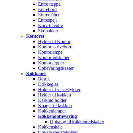
Entre tæppe
Entrebord
Entremåtter
Entrespejl
Kurv til entre
Skobakker
Kontoret
Hylder til Kontor
Kontor skrivebord
Kontorlampe
Kontorredskaber
Kontortæpper
Opbevaringskasser
Køkkenet
Bestik
Drikkeglas
Holder til viskestykker
Hylder til køkken
Karklud holder
Knager til køkken
Køkkenlamper
Køkkenopbevaring
Ophæng til køkkenredskaber
Køkkenskåle
Opvaskebørsteholder