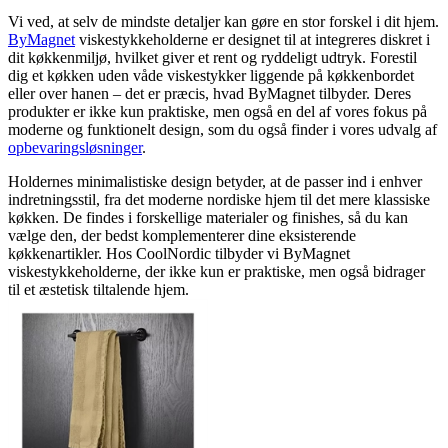
Vi ved, at selv de mindste detaljer kan gøre en stor forskel i dit hjem.
ByMagnet
viskestykkeholderne er designet til at integreres diskret i
dit køkkenmiljø, hvilket giver et rent og ryddeligt udtryk. Forestil
dig et køkken uden våde viskestykker liggende på køkkenbordet
eller over hanen – det er præcis, hvad ByMagnet tilbyder. Deres
produkter er ikke kun praktiske, men også en del af vores fokus på
moderne og funktionelt design, som du også finder i vores udvalg af
opbevaringsløsninger
.
Holdernes minimalistiske design betyder, at de passer ind i enhver
indretningsstil, fra det moderne nordiske hjem til det mere klassiske
køkken. De findes i forskellige materialer og finishes, så du kan
vælge den, der bedst komplementerer dine eksisterende
køkkenartikler. Hos CoolNordic tilbyder vi ByMagnet
viskestykkeholderne, der ikke kun er praktiske, men også bidrager
til et æstetisk tiltalende hjem.