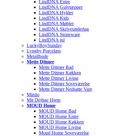
LindDNA Entre
LindDNA Gulvtæpper
LindDNA Hylder
LindDNA Kids
LindDNA Møbler
LindDNA Skriveunderlag
LindDNA Stoneware
LindDNA jul
LuckyBoySunday
Lyngby Porcelæn
Metallbude
Mette Ditmer
Mette Ditmer Bad
Mette Ditmer Køkken
Mette Ditmer Living
Mette Ditmer Soveværelse
Mette Ditmer Nedsatte Vare
Miniio
Mit Dejlige Hjem
MOUD Home
MOUD Home Bad
MOUD Home Entre
MOUD Home Køkken
MOUD Home Living
Moud Home Soveværelse