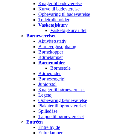
Knager til badeværelse
Kurve til badeværelse
Opbevaring til badeværelse
Toiletrulleholder
Vasketøjskurv
Vasketøjskurv i flet
Børneværelset
Aktivitetsstativ
Barnevognsophæng
Børnekopper
Børnelamper
Børnemøbler
Børnestole
Børnepuder
Børnesengetøj
Juniorstol
Knager til børneværelset
Legetøj
Opbevaring børneværelse
Plakater til børneværelset
Spilledåse
Tæppe til børneværelset
Entréen
Entre hylde
Entre lamper