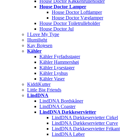
House Doctor Køkkenrulleholder
House Doctor Lamper
House Doctor Loftlamper
House Doctor Væglamper
House Doctor Toiletrulleholder
House Doctor Jul
I Love My Type
Illumilight
Kay Bojesen
Kähler
Kähler Fyrfadsstager
Kähler Hammershøi
Kähler Lysestager
Kähler Lyshus
Kähler Vaser
KiddiKutter
Little Big Friends
LïndDNA
LindDNA Bordskåner
LindDNA Coaster
LindDNA Dækkeservietter
LindDNA Dækkeservietter Cirkel
LindDNA Dækkeservietter Curve
LindDNA Dækkeservietter Frikant
LindDNA Løber