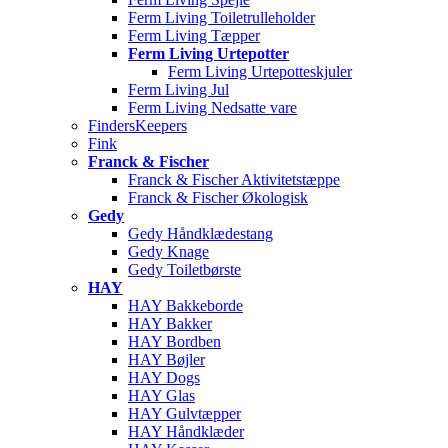
Ferm Living Toiletrulleholder
Ferm Living Tæpper
Ferm Living Urtepotter
Ferm Living Urtepotteskjuler
Ferm Living Jul
Ferm Living Nedsatte vare
FindersKeepers
Fink
Franck & Fischer
Franck & Fischer Aktivitetstæppe
Franck & Fischer Økologisk
Gedy
Gedy Håndklædestang
Gedy Knage
Gedy Toiletbørste
HAY
HAY Bakkeborde
HAY Bakker
HAY Bordben
HAY Bøjler
HAY Dogs
HAY Glas
HAY Gulvtæpper
HAY Håndklæder