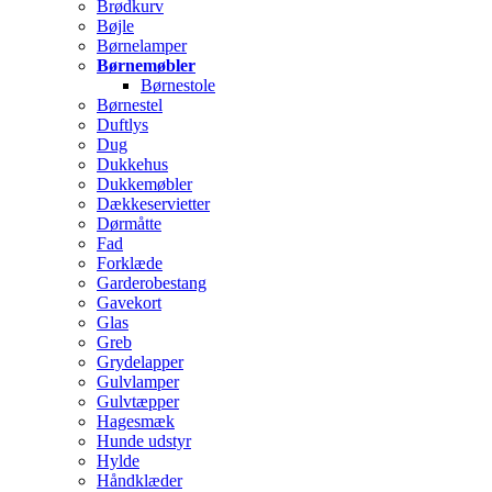
Brødkurv
Bøjle
Børnelamper
Børnemøbler
Børnestole
Børnestel
Duftlys
Dug
Dukkehus
Dukkemøbler
Dækkeservietter
Dørmåtte
Fad
Forklæde
Garderobestang
Gavekort
Glas
Greb
Grydelapper
Gulvlamper
Gulvtæpper
Hagesmæk
Hunde udstyr
Hylde
Håndklæder