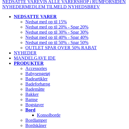
NEDSATTE VARE
VIS ALLE VARER
SHOP i RUM
FORSIDEN
NYHEDER
MEDLEM
TILMELD NYHEDSBREV
NEDSATTE VARER
Nedsat med op til 15%
Nedsat med op til 20% - Spar 20%
Nedsat med op til 30% - Spar 30%
Nedsat med op til 40% - Spar 40%
Nedsat med op til 50% - Spar 50%
OUTLET SPAR OVER 50% RABAT
NYHEDER
MANDELGAVE IDE
PRODUKTER
Accessories
Babysengetøj
Badeartikler
Badeforhæng
Bademåtte
Bakker
Bamse
Bogstaver
Bord
Konsolborde
Bordlamper
Bordskåner