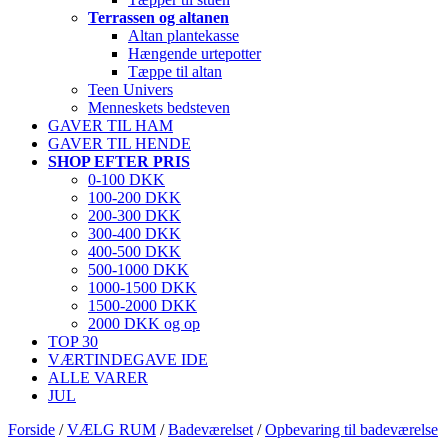
Terrassen og altanen
Altan plantekasse
Hængende urtepotter
Tæppe til altan
Teen Univers
Menneskets bedsteven
GAVER TIL HAM
GAVER TIL HENDE
SHOP EFTER PRIS
0-100 DKK
100-200 DKK
200-300 DKK
300-400 DKK
400-500 DKK
500-1000 DKK
1000-1500 DKK
1500-2000 DKK
2000 DKK og op
TOP 30
VÆRTINDEGAVE IDE
ALLE VARER
JUL
Forside
/
VÆLG RUM
/
Badeværelset
/
Opbevaring til badeværelse