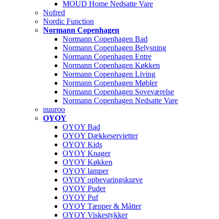
MOUD Home Nedsatte Vare
Nofred
Nordic Function
Normann Copenhagen
Normann Copenhagen Bad
Normann Copenhagen Belysning
Normann Copenhagen Entre
Normann Copenhagen Køkken
Normann Copenhagen Living
Normann Copenhagen Møbler
Normann Copenhagen Soveværelse
Normann Copenhagen Nedsatte Vare
nuuroo
OYOY
OYOY Bad
OYOY Dækkeservietter
OYOY Kids
OYOY Knager
OYOY Køkken
OYOY lamper
OYOY opbevaringskurve
OYOY Puder
OYOY Puf
OYOY Tæpper & Måtter
OYOY Viskestykker