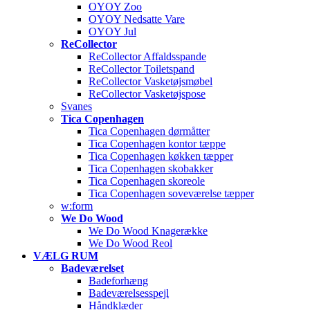
OYOY Zoo
OYOY Nedsatte Vare
OYOY Jul
ReCollector
ReCollector Affaldsspande
ReCollector Toiletspand
ReCollector Vasketøjsmøbel
ReCollector Vasketøjspose
Svanes
Tica Copenhagen
Tica Copenhagen dørmåtter
Tica Copenhagen kontor tæppe
Tica Copenhagen køkken tæpper
Tica Copenhagen skobakker
Tica Copenhagen skoreole
Tica Copenhagen soveværelse tæpper
w:form
We Do Wood
We Do Wood Knagerække
We Do Wood Reol
VÆLG RUM
Badeværelset
Badeforhæng
Badeværelsesspejl
Håndklæder