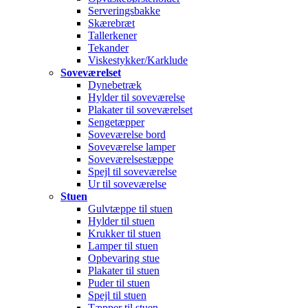
Serveringsbakke
Skærebræt
Tallerkener
Tekander
Viskestykker/Karklude
Soveværelset
Dynebetræk
Hylder til soveværelse
Plakater til soveværelset
Sengetæpper
Soveværelse bord
Soveværelse lamper
Soveværelsestæppe
Spejl til soveværelse
Ur til soveværelse
Stuen
Gulvtæppe til stuen
Hylder til stuen
Krukker til stuen
Lamper til stuen
Opbevaring stue
Plakater til stuen
Puder til stuen
Spejl til stuen
Tæpper til stuen