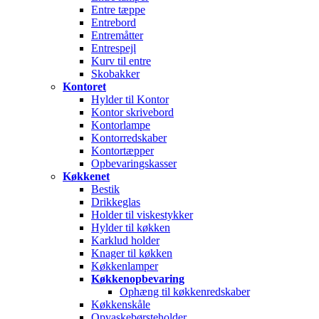
Entre tæppe
Entrebord
Entremåtter
Entrespejl
Kurv til entre
Skobakker
Kontoret
Hylder til Kontor
Kontor skrivebord
Kontorlampe
Kontorredskaber
Kontortæpper
Opbevaringskasser
Køkkenet
Bestik
Drikkeglas
Holder til viskestykker
Hylder til køkken
Karklud holder
Knager til køkken
Køkkenlamper
Køkkenopbevaring
Ophæng til køkkenredskaber
Køkkenskåle
Opvaskebørsteholder