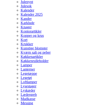
Julepynt
Julesok
Kalender
Kalender 2025
Kander
Karklude
Knager
Kontorartikler
Kopper og krus
Kort
Krukker
Kunstige blomster
Kværn salt og peber
Køkkenartikler
Køkkenrulleholder
Lamper
Lanterner
Legetæppe
Legetøj
Loftlamper
Lysestager
Lyskæder
Lædergreb
Madkasse
Messing