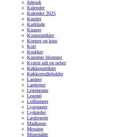
Julesok
Kalender
Kalender 2025
Kander
Karklude
Knager
Kontorartikler
Kopper og krus
Kort
Krukker
Kunstige blomster
Kværn salt og peber
Køkkenartikler
Køkkenrulleholder
Lamper
Lanterner
Legetæppe
Legetøj
Loftlamper
Lysestager
Lyskæder
Lædergreb
Madkasse
Messing
Musemåtte