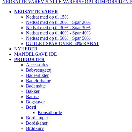
NEDSATTE VARE
VIS ALLE VARER
SHOP i RUM
FORSIDEN
NEDSATTE VARER
Nedsat med op til 15%
Nedsat med op til 20% - Spar 20%
Nedsat med op til 30% - Spar 30%
Nedsat med op til 40% - Spar 40%
Nedsat med op til 50% - Spar 50%
OUTLET SPAR OVER 50% RABAT
NYHEDER
MANDELGAVE IDE
PRODUKTER
Accessories
Babysengetøj
Badeartikler
Badeforhæng
Bademåtte
Bakker
Bamse
Bogstaver
Bord
Konsolborde
Bordlamper
Bordskåner
Brødkurv