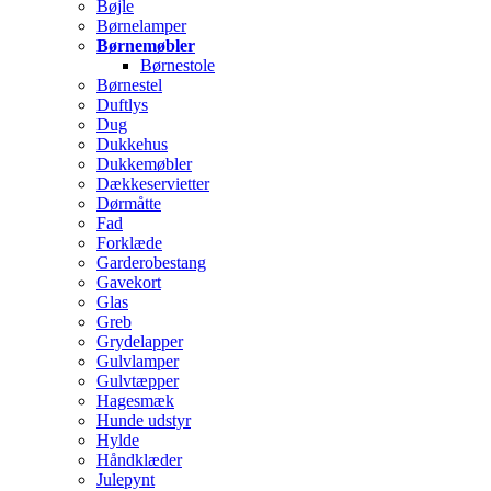
Bøjle
Børnelamper
Børnemøbler
Børnestole
Børnestel
Duftlys
Dug
Dukkehus
Dukkemøbler
Dækkeservietter
Dørmåtte
Fad
Forklæde
Garderobestang
Gavekort
Glas
Greb
Grydelapper
Gulvlamper
Gulvtæpper
Hagesmæk
Hunde udstyr
Hylde
Håndklæder
Julepynt