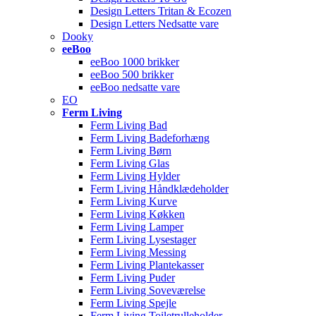
Design Letters Tritan & Ecozen
Design Letters Nedsatte vare
Dooky
eeBoo
eeBoo 1000 brikker
eeBoo 500 brikker
eeBoo nedsatte vare
EO
Ferm Living
Ferm Living Bad
Ferm Living Badeforhæng
Ferm Living Børn
Ferm Living Glas
Ferm Living Hylder
Ferm Living Håndklædeholder
Ferm Living Kurve
Ferm Living Køkken
Ferm Living Lamper
Ferm Living Lysestager
Ferm Living Messing
Ferm Living Plantekasser
Ferm Living Puder
Ferm Living Soveværelse
Ferm Living Spejle
Ferm Living Toiletrulleholder