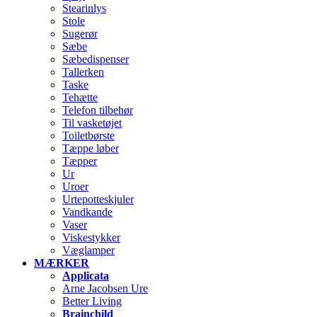
Stearinlys
Stole
Sugerør
Sæbe
Sæbedispenser
Tallerken
Taske
Tehætte
Telefon tilbehør
Til vasketøjet
Toiletbørste
Tæppe løber
Tæpper
Ur
Uroer
Urtepotteskjuler
Vandkande
Vaser
Viskestykker
Væglamper
MÆRKER
Applicata
Arne Jacobsen Ure
Better Living
Brainchild