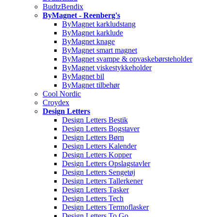
BudtzBendix
ByMagnet - Reenberg's
ByMagnet karkludstang
ByMagnet karklude
ByMagnet knage
ByMagnet smart magnet
ByMagnet svampe & opvaskebørsteholder
ByMagnet viskestykkeholder
ByMagnet bil
ByMagnet tilbehør
Cool Nordic
Croydex
Design Letters
Design Letters Bestik
Design Letters Bogstaver
Design Letters Børn
Design Letters Kalender
Design Letters Kopper
Design Letters Opslagstavler
Design Letters Sengetøj
Design Letters Tallerkener
Design Letters Tasker
Design Letters Tech
Design Letters Termoflasker
Design Letters To Go