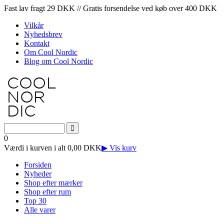
Fast lav fragt 29 DKK // Gratis forsendelse ved køb over 400 DKK
Vilkår
Nyhedsbrev
Kontakt
Om Cool Nordic
Blog om Cool Nordic
0
Værdi i kurven i alt 0,00 DKK
▶ Vis kurv
Forsiden
Nyheder
Shop efter mærker
Shop efter rum
Top 30
Alle varer