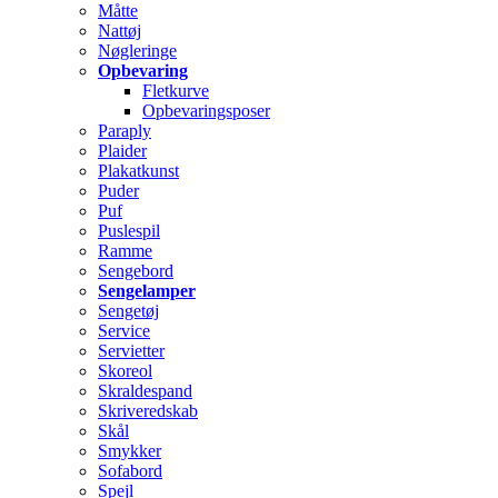
Måtte
Nattøj
Nøgleringe
Opbevaring
Fletkurve
Opbevaringsposer
Paraply
Plaider
Plakatkunst
Puder
Puf
Puslespil
Ramme
Sengebord
Sengelamper
Sengetøj
Service
Servietter
Skoreol
Skraldespand
Skriveredskab
Skål
Smykker
Sofabord
Spejl