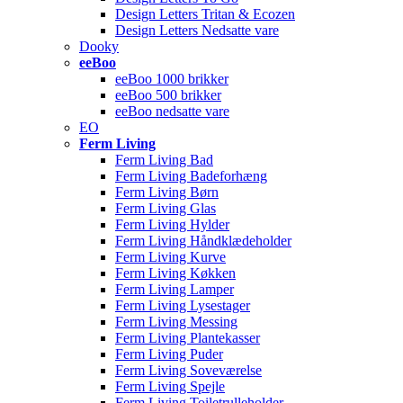
Design Letters Tritan & Ecozen
Design Letters Nedsatte vare
Dooky
eeBoo
eeBoo 1000 brikker
eeBoo 500 brikker
eeBoo nedsatte vare
EO
Ferm Living
Ferm Living Bad
Ferm Living Badeforhæng
Ferm Living Børn
Ferm Living Glas
Ferm Living Hylder
Ferm Living Håndklædeholder
Ferm Living Kurve
Ferm Living Køkken
Ferm Living Lamper
Ferm Living Lysestager
Ferm Living Messing
Ferm Living Plantekasser
Ferm Living Puder
Ferm Living Soveværelse
Ferm Living Spejle
Ferm Living Toiletrulleholder