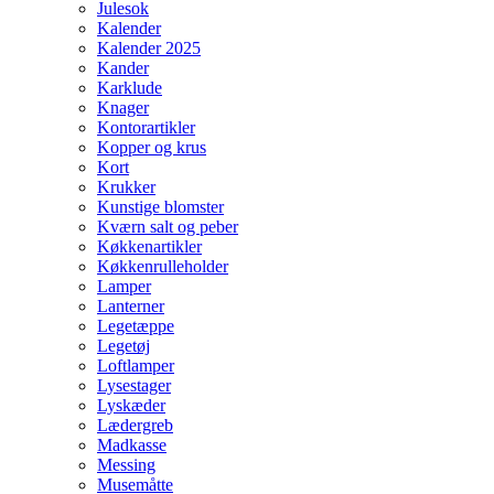
Julesok
Kalender
Kalender 2025
Kander
Karklude
Knager
Kontorartikler
Kopper og krus
Kort
Krukker
Kunstige blomster
Kværn salt og peber
Køkkenartikler
Køkkenrulleholder
Lamper
Lanterner
Legetæppe
Legetøj
Loftlamper
Lysestager
Lyskæder
Lædergreb
Madkasse
Messing
Musemåtte