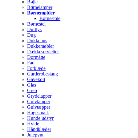
Bøjle
Børnelamper
Børnemøbler
Børnestole
Børnestel
Duftlys
Dug
Dukkehus
Dukkemøbler
Dækkeservietter
Dørmåtte
Fad
Forklæde
Garderobestang
Gavekort
Glas
Greb
Grydelapper
Gulvlamper
Gulvtæpper
Hagesmæk
Hunde udstyr
Hylde
Håndklæder
Julepynt