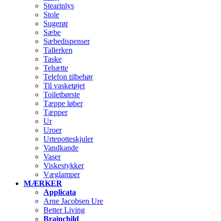
Stearinlys
Stole
Sugerør
Sæbe
Sæbedispenser
Tallerken
Taske
Tehætte
Telefon tilbehør
Til vasketøjet
Toiletbørste
Tæppe løber
Tæpper
Ur
Uroer
Urtepotteskjuler
Vandkande
Vaser
Viskestykker
Væglamper
MÆRKER
Applicata
Arne Jacobsen Ure
Better Living
Brainchild