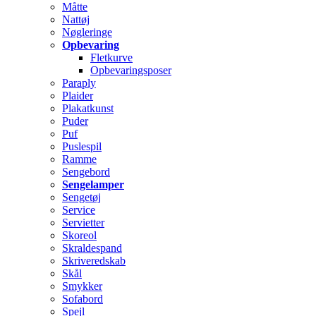
Måtte
Nattøj
Nøgleringe
Opbevaring
Fletkurve
Opbevaringsposer
Paraply
Plaider
Plakatkunst
Puder
Puf
Puslespil
Ramme
Sengebord
Sengelamper
Sengetøj
Service
Servietter
Skoreol
Skraldespand
Skriveredskab
Skål
Smykker
Sofabord
Spejl