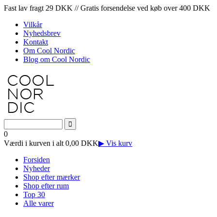
Fast lav fragt 29 DKK // Gratis forsendelse ved køb over 400 DKK
Vilkår
Nyhedsbrev
Kontakt
Om Cool Nordic
Blog om Cool Nordic
0
Værdi i kurven i alt 0,00 DKK
▶ Vis kurv
Forsiden
Nyheder
Shop efter mærker
Shop efter rum
Top 30
Alle varer