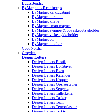
BudtzBendix
ByMagnet - Reenberg's
ByMagnet karkludstang
ByMagnet karklude
ByMagnet knage
ByMagnet smart magnet
ByMagnet svampe & opvaskebørsteholder
ByMagnet viskestykkeholder
ByMagnet bil
ByMagnet tilbehør
Cool Nordic
Croydex
Design Letters
Design Letters Bestik
Design Letters Bogstaver
Design Letters Børn
Design Letters Kalender
Design Letters Kopper
Design Letters Opslagstavler
Design Letters Sengetøj
Design Letters Tallerkener
Design Letters Tasker
Design Letters Tech
Design Letters Termoflasker
Design Letters To Go