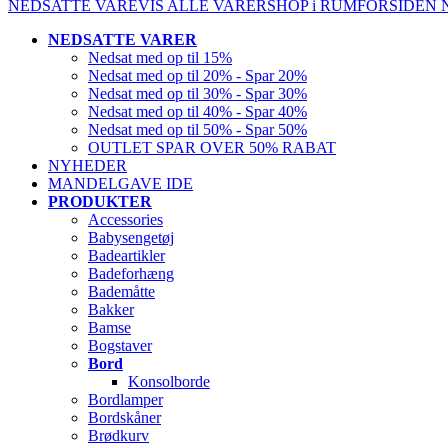
NEDSATTE VARE
VIS ALLE VARER
SHOP i RUM
FORSIDEN
NEDSATTE VARER
Nedsat med op til 15%
Nedsat med op til 20% - Spar 20%
Nedsat med op til 30% - Spar 30%
Nedsat med op til 40% - Spar 40%
Nedsat med op til 50% - Spar 50%
OUTLET SPAR OVER 50% RABAT
NYHEDER
MANDELGAVE IDE
PRODUKTER
Accessories
Babysengetøj
Badeartikler
Badeforhæng
Bademåtte
Bakker
Bamse
Bogstaver
Bord
Konsolborde
Bordlamper
Bordskåner
Brødkurv