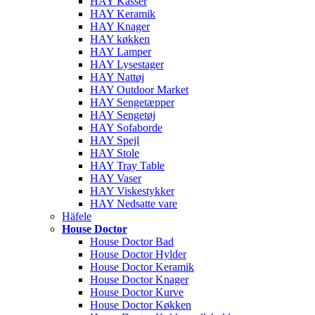
HAY Kasser
HAY Keramik
HAY Knager
HAY køkken
HAY Lamper
HAY Lysestager
HAY Nattøj
HAY Outdoor Market
HAY Sengetæpper
HAY Sengetøj
HAY Sofaborde
HAY Spejl
HAY Stole
HAY Tray Table
HAY Vaser
HAY Viskestykker
HAY Nedsatte vare
Häfele
House Doctor
House Doctor Bad
House Doctor Hylder
House Doctor Keramik
House Doctor Knager
House Doctor Kurve
House Doctor Køkken