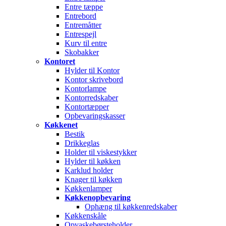
Entre tæppe
Entrebord
Entremåtter
Entrespejl
Kurv til entre
Skobakker
Kontoret
Hylder til Kontor
Kontor skrivebord
Kontorlampe
Kontorredskaber
Kontortæpper
Opbevaringskasser
Køkkenet
Bestik
Drikkeglas
Holder til viskestykker
Hylder til køkken
Karklud holder
Knager til køkken
Køkkenlamper
Køkkenopbevaring
Ophæng til køkkenredskaber
Køkkenskåle
Opvaskebørsteholder