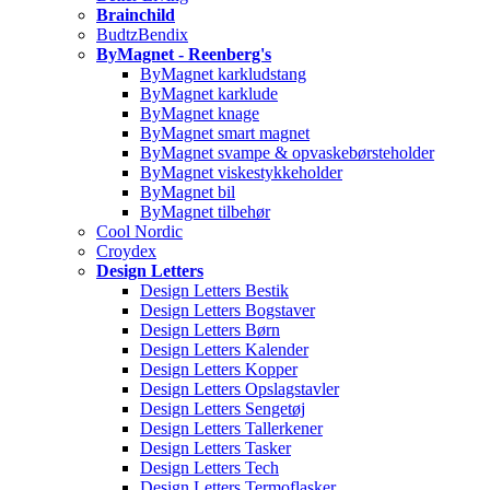
Brainchild
BudtzBendix
ByMagnet - Reenberg's
ByMagnet karkludstang
ByMagnet karklude
ByMagnet knage
ByMagnet smart magnet
ByMagnet svampe & opvaskebørsteholder
ByMagnet viskestykkeholder
ByMagnet bil
ByMagnet tilbehør
Cool Nordic
Croydex
Design Letters
Design Letters Bestik
Design Letters Bogstaver
Design Letters Børn
Design Letters Kalender
Design Letters Kopper
Design Letters Opslagstavler
Design Letters Sengetøj
Design Letters Tallerkener
Design Letters Tasker
Design Letters Tech
Design Letters Termoflasker