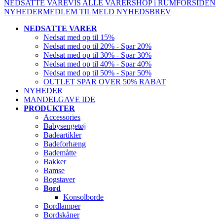
NEDSATTE VARE
VIS ALLE VARER
SHOP i RUM
FORSIDEN
NYHEDER
MEDLEM
TILMELD NYHEDSBREV
NEDSATTE VARER
Nedsat med op til 15%
Nedsat med op til 20% - Spar 20%
Nedsat med op til 30% - Spar 30%
Nedsat med op til 40% - Spar 40%
Nedsat med op til 50% - Spar 50%
OUTLET SPAR OVER 50% RABAT
NYHEDER
MANDELGAVE IDE
PRODUKTER
Accessories
Babysengetøj
Badeartikler
Badeforhæng
Bademåtte
Bakker
Bamse
Bogstaver
Bord
Konsolborde
Bordlamper
Bordskåner