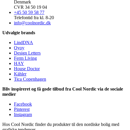
Denmark
CVR 34 50 19 04
+45 50 59 58 77
Telefontid fra kl. 8-20
info@coolnordic.dk
Udvalgte brands
LindDNA
Oyoy
Design Letters
Ferm Living
HAY
House Doctor
Kähler
Tica Copenhagen
Bliv inspireret og få gode tilbud fra Cool Nordic via de sociale
medier
Facebook
Pinterest
Instagram
Hos Cool Nordic finder du produkter til den nordiske bolig med
grafiske tendenser.