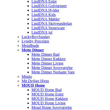
LindDNA Entre
LindDNA Gulvtæpper
LindDNA Hylder
LindDNA Kids
LindDNA Møbler
LindDNA Skriveunderlag
LindDNA Stoneware
LindDNA jul
LuckyBoySunday
Lyngby Porcelæn
Metallbude
Mette Ditmer
Mette Ditmer Bad
Mette Ditmer Køkken
Mette Ditmer Living
Mette Ditmer Soveværelse
Mette Ditmer Nedsatte Vare
Miniio
Mit Dejlige Hjem
MOUD Home
MOUD Home Bad
MOUD Home Entre
MOUD Home Køkken
MOUD Home Living
Moud Home Soveværelse