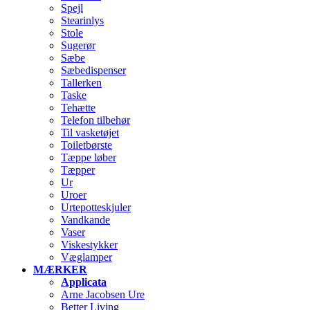
Spejl
Stearinlys
Stole
Sugerør
Sæbe
Sæbedispenser
Tallerken
Taske
Tehætte
Telefon tilbehør
Til vasketøjet
Toiletbørste
Tæppe løber
Tæpper
Ur
Uroer
Urtepotteskjuler
Vandkande
Vaser
Viskestykker
Væglamper
MÆRKER
Applicata
Arne Jacobsen Ure
Better Living