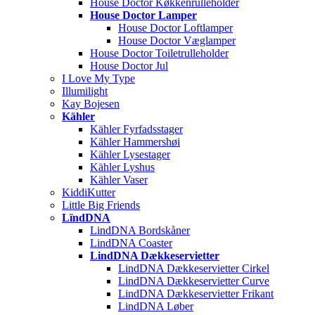
House Doctor Køkkenrulleholder
House Doctor Lamper
House Doctor Loftlamper
House Doctor Væglamper
House Doctor Toiletrulleholder
House Doctor Jul
I Love My Type
Illumilight
Kay Bojesen
Kähler
Kähler Fyrfadsstager
Kähler Hammershøi
Kähler Lysestager
Kähler Lyshus
Kähler Vaser
KiddiKutter
Little Big Friends
LïndDNA
LindDNA Bordskåner
LindDNA Coaster
LindDNA Dækkeservietter
LindDNA Dækkeservietter Cirkel
LindDNA Dækkeservietter Curve
LindDNA Dækkeservietter Frikant
LindDNA Løber