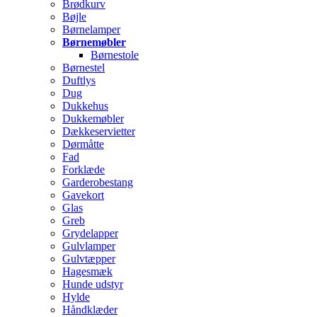
Brødkurv
Bøjle
Børnelamper
Børnemøbler
Børnestole
Børnestel
Duftlys
Dug
Dukkehus
Dukkemøbler
Dækkeservietter
Dørmåtte
Fad
Forklæde
Garderobestang
Gavekort
Glas
Greb
Grydelapper
Gulvlamper
Gulvtæpper
Hagesmæk
Hunde udstyr
Hylde
Håndklæder