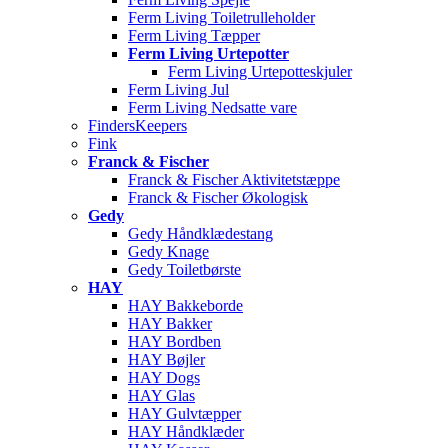
Ferm Living Toiletrulleholder
Ferm Living Tæpper
Ferm Living Urtepotter
Ferm Living Urtepotteskjuler
Ferm Living Jul
Ferm Living Nedsatte vare
FindersKeepers
Fink
Franck & Fischer
Franck & Fischer Aktivitetstæppe
Franck & Fischer Økologisk
Gedy
Gedy Håndklædestang
Gedy Knage
Gedy Toiletbørste
HAY
HAY Bakkeborde
HAY Bakker
HAY Bordben
HAY Bøjler
HAY Dogs
HAY Glas
HAY Gulvtæpper
HAY Håndklæder