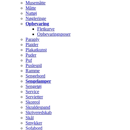
Musemåtte
Måtte
Nattøj
Nøgleringe
Opbevaring
Fletkurve
Opbevaringsposer
Paraply
Plaider
Plakatkunst
Puder
Puf
Puslespil
Ramme
Sengebord
Sengelamper
Sengetøj
Service
Servietter
Skoreol
Skraldespand
Skriveredskab
Skål
Smykker
Sofabord