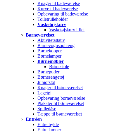
Knager til badeværelse
Kurve til badeværelse
Opbevaring til badeværelse
Toiletrulleholder
Vasketøjskurv
Vasketøjskurv i flet
Børneværelset
Aktivitetsstativ
Barnevognsophæng
Børnekopper
Børnelamper
Børnemøbler
Børnestole
Børnepuder
Børnesengetøj
Juniorstol
Knager til børneværelset
Legetøj
Opbevaring børneværelse
Plakater til børneværelset
Spilledåse
Tæppe til børneværelset
Entréen
Entre hylde
Entre lamper