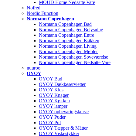
MOUD Home Nedsatte Vare
Nofred
Nordic Function
Normann Copenhagen
Normann Copenhagen Bad
Normann Copenhagen Belysning
Normann Copenhagen Entre
Normann Copenhagen Køkken
Normann Copenhagen Living
Normann Copenhagen Møbler
Normann Copenhagen Soveværelse
Normann Copenhagen Nedsatte Vare
nuuroo
OYOY
OYOY Bad
OYOY Dækkeservietter
OYOY Kids
OYOY Knager
OYOY Køkken
OYOY lamper
OYOY opbevaringskurve
OYOY Puder
OYOY Puf
OYOY Tæpper & Måtter
OYOY Viskestykker