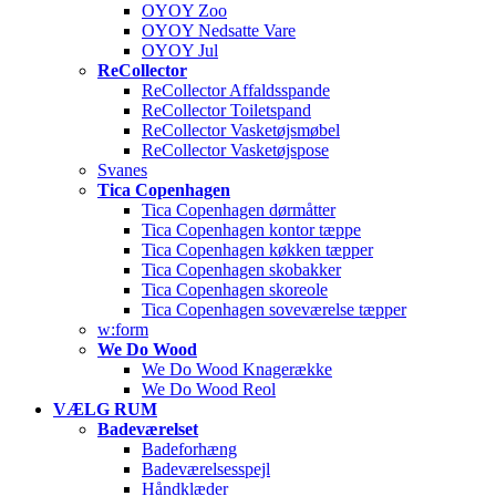
OYOY Zoo
OYOY Nedsatte Vare
OYOY Jul
ReCollector
ReCollector Affaldsspande
ReCollector Toiletspand
ReCollector Vasketøjsmøbel
ReCollector Vasketøjspose
Svanes
Tica Copenhagen
Tica Copenhagen dørmåtter
Tica Copenhagen kontor tæppe
Tica Copenhagen køkken tæpper
Tica Copenhagen skobakker
Tica Copenhagen skoreole
Tica Copenhagen soveværelse tæpper
w:form
We Do Wood
We Do Wood Knagerække
We Do Wood Reol
VÆLG RUM
Badeværelset
Badeforhæng
Badeværelsesspejl
Håndklæder