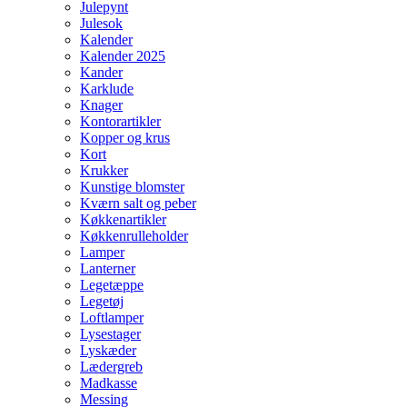
Julepynt
Julesok
Kalender
Kalender 2025
Kander
Karklude
Knager
Kontorartikler
Kopper og krus
Kort
Krukker
Kunstige blomster
Kværn salt og peber
Køkkenartikler
Køkkenrulleholder
Lamper
Lanterner
Legetæppe
Legetøj
Loftlamper
Lysestager
Lyskæder
Lædergreb
Madkasse
Messing