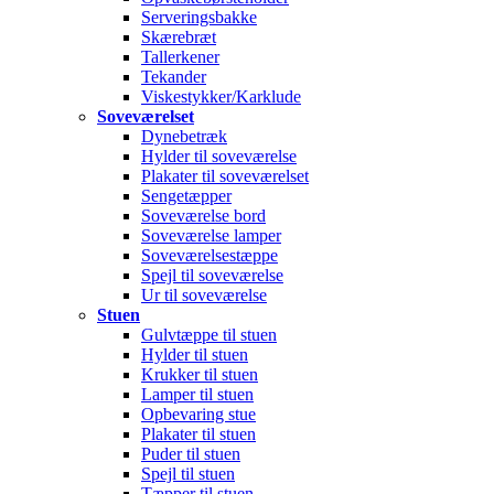
Serveringsbakke
Skærebræt
Tallerkener
Tekander
Viskestykker/Karklude
Soveværelset
Dynebetræk
Hylder til soveværelse
Plakater til soveværelset
Sengetæpper
Soveværelse bord
Soveværelse lamper
Soveværelsestæppe
Spejl til soveværelse
Ur til soveværelse
Stuen
Gulvtæppe til stuen
Hylder til stuen
Krukker til stuen
Lamper til stuen
Opbevaring stue
Plakater til stuen
Puder til stuen
Spejl til stuen
Tæpper til stuen