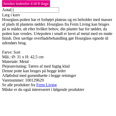
Sendes indenfor 4 til 8 dage
Antal
Læg i kurv
Hourglass-potten har et forhøjet plateau og en beholder med masser
af plads til plantens rødder. Hourglass fra Ferm Living kan bruges
på to måder, alt efter hvilket behov, din planter har for rødder, da
potten kan vendes. Urtepotten i small er lavet af metal med en matte
finish. Den særlige overfladebehandling gør Hourglass egnede til
udendørs brug.
Farve: Sort
Mål.: Ø: 31 x H: 42,5 cm
Materiale: Metal
Plejeanvisning: Tørres af med fugtig klud
Denne potte kan bruges på begge leder
Afløbshul med gummihætte i begge retninger
Varenummer:
100129629
Se alle produkter fra
Ferm Living
Måske er du også interesseret i følgende produkter