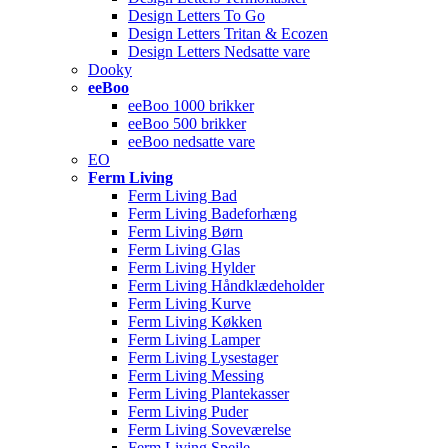
Design Letters To Go
Design Letters Tritan & Ecozen
Design Letters Nedsatte vare
Dooky
eeBoo
eeBoo 1000 brikker
eeBoo 500 brikker
eeBoo nedsatte vare
EO
Ferm Living
Ferm Living Bad
Ferm Living Badeforhæng
Ferm Living Børn
Ferm Living Glas
Ferm Living Hylder
Ferm Living Håndklædeholder
Ferm Living Kurve
Ferm Living Køkken
Ferm Living Lamper
Ferm Living Lysestager
Ferm Living Messing
Ferm Living Plantekasser
Ferm Living Puder
Ferm Living Soveværelse
Ferm Living Spejle