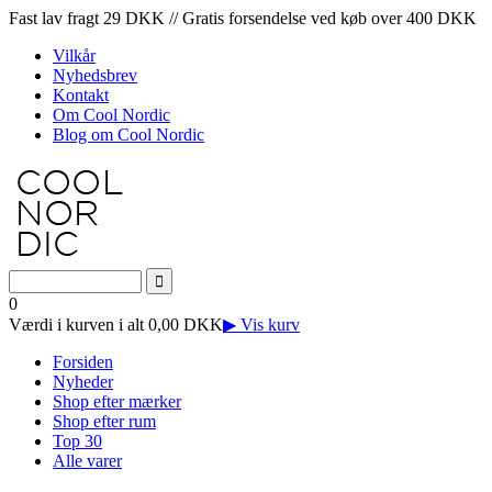
Fast lav fragt 29 DKK // Gratis forsendelse ved køb over 400 DKK
Vilkår
Nyhedsbrev
Kontakt
Om Cool Nordic
Blog om Cool Nordic
0
Værdi i kurven i alt 0,00 DKK
▶ Vis kurv
Forsiden
Nyheder
Shop efter mærker
Shop efter rum
Top 30
Alle varer