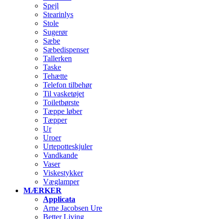
Spejl
Stearinlys
Stole
Sugerør
Sæbe
Sæbedispenser
Tallerken
Taske
Tehætte
Telefon tilbehør
Til vasketøjet
Toiletbørste
Tæppe løber
Tæpper
Ur
Uroer
Urtepotteskjuler
Vandkande
Vaser
Viskestykker
Væglamper
MÆRKER
Applicata
Arne Jacobsen Ure
Better Living