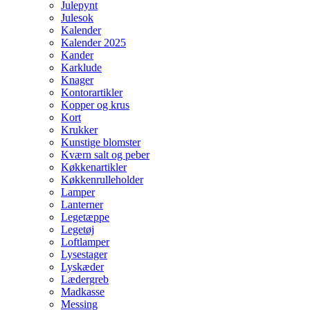
Julepynt
Julesok
Kalender
Kalender 2025
Kander
Karklude
Knager
Kontorartikler
Kopper og krus
Kort
Krukker
Kunstige blomster
Kværn salt og peber
Køkkenartikler
Køkkenrulleholder
Lamper
Lanterner
Legetæppe
Legetøj
Loftlamper
Lysestager
Lyskæder
Lædergreb
Madkasse
Messing