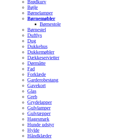
Brødkurv
Bøjle
Børnelamper
Børnemøbler
Børnestole
Børnestel
Duftlys
Dug
Dukkehus
Dukkemøbler
Dækkeservietter
Dørmåtte
Fad
Forklæde
Garderobestang
Gavekort
Glas
Greb
Grydelapper
Gulvlamper
Gulvtæpper
Hagesmæk
Hunde udstyr
Hylde
Håndklæder