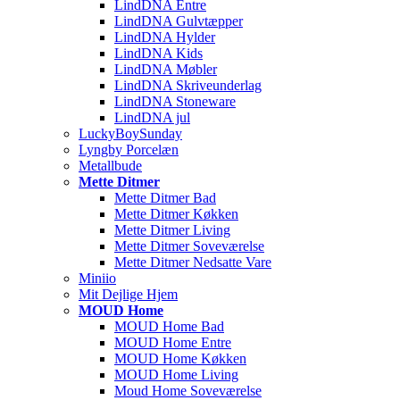
LindDNA Entre
LindDNA Gulvtæpper
LindDNA Hylder
LindDNA Kids
LindDNA Møbler
LindDNA Skriveunderlag
LindDNA Stoneware
LindDNA jul
LuckyBoySunday
Lyngby Porcelæn
Metallbude
Mette Ditmer
Mette Ditmer Bad
Mette Ditmer Køkken
Mette Ditmer Living
Mette Ditmer Soveværelse
Mette Ditmer Nedsatte Vare
Miniio
Mit Dejlige Hjem
MOUD Home
MOUD Home Bad
MOUD Home Entre
MOUD Home Køkken
MOUD Home Living
Moud Home Soveværelse