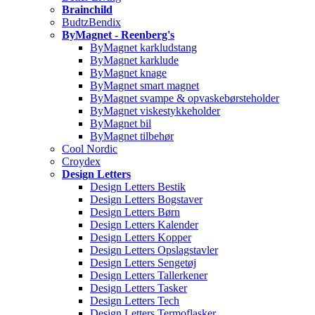
Brainchild
BudtzBendix
ByMagnet - Reenberg's
ByMagnet karkludstang
ByMagnet karklude
ByMagnet knage
ByMagnet smart magnet
ByMagnet svampe & opvaskebørsteholder
ByMagnet viskestykkeholder
ByMagnet bil
ByMagnet tilbehør
Cool Nordic
Croydex
Design Letters
Design Letters Bestik
Design Letters Bogstaver
Design Letters Børn
Design Letters Kalender
Design Letters Kopper
Design Letters Opslagstavler
Design Letters Sengetøj
Design Letters Tallerkener
Design Letters Tasker
Design Letters Tech
Design Letters Termoflasker