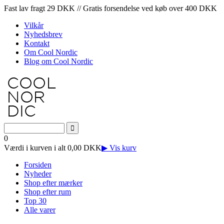
Fast lav fragt 29 DKK // Gratis forsendelse ved køb over 400 DKK
Vilkår
Nyhedsbrev
Kontakt
Om Cool Nordic
Blog om Cool Nordic
0
Værdi i kurven i alt 0,00 DKK
▶ Vis kurv
Forsiden
Nyheder
Shop efter mærker
Shop efter rum
Top 30
Alle varer