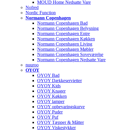
MOUD Home Nedsatte Vare
Nofred
Nordic Function
Normann Copenhagen
Normann Copenhagen Bad
Normann Copenhagen Belysning
Normann Copenhagen Entre
Normann Copenhagen Køkken
Normann Copenhagen Living
Normann Copenhagen Møbler
Normann Copenhagen Soveværelse
Normann Copenhagen Nedsatte Vare
nuuroo
OYOY
OYOY Bad
OYOY Dækkeservietter
OYOY Kids
OYOY Knager
OYOY Køkken
OYOY lamper
OYOY opbevaringskurve
OYOY Puder
OYOY Puf
OYOY Tæpper & Måtter
OYOY Viskestykker