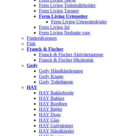
Ferm Living Toiletrulleholder
Ferm Living Tæpper
Ferm Living Urtepotter
Ferm Living Urtepotteskjuler
Ferm Living Jul
Ferm Living Nedsatte vare
FindersKeepers
Fink
Franck & Fischer
Franck & Fischer Aktivitetstæppe
Franck & Fischer Økologisk
Gedy
Gedy Håndklædestang
Gedy Knage
Gedy Toiletbørste
HAY
HAY Bakkeborde
HAY Bakker
HAY Bordben
HAY Bøjler
HAY Dogs
HAY Glas
HAY Gulvtæpper
HAY Håndklæder