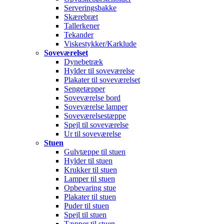
Serveringsbakke
Skærebræt
Tallerkener
Tekander
Viskestykker/Karklude
Soveværelset
Dynebetræk
Hylder til soveværelse
Plakater til soveværelset
Sengetæpper
Soveværelse bord
Soveværelse lamper
Soveværelsestæppe
Spejl til soveværelse
Ur til soveværelse
Stuen
Gulvtæppe til stuen
Hylder til stuen
Krukker til stuen
Lamper til stuen
Opbevaring stue
Plakater til stuen
Puder til stuen
Spejl til stuen
Tæpper til stuen