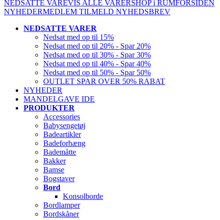
NEDSATTE VARE
VIS ALLE VARER
SHOP i RUM
FORSIDEN
NYHEDER
MEDLEM
TILMELD NYHEDSBREV
NEDSATTE VARER
Nedsat med op til 15%
Nedsat med op til 20% - Spar 20%
Nedsat med op til 30% - Spar 30%
Nedsat med op til 40% - Spar 40%
Nedsat med op til 50% - Spar 50%
OUTLET SPAR OVER 50% RABAT
NYHEDER
MANDELGAVE IDE
PRODUKTER
Accessories
Babysengetøj
Badeartikler
Badeforhæng
Bademåtte
Bakker
Bamse
Bogstaver
Bord
Konsolborde
Bordlamper
Bordskåner