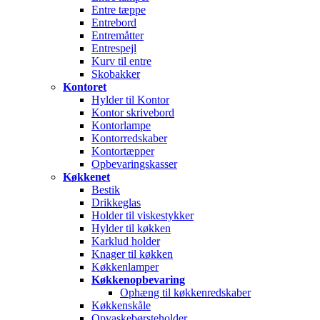
Entre tæppe
Entrebord
Entremåtter
Entrespejl
Kurv til entre
Skobakker
Kontoret
Hylder til Kontor
Kontor skrivebord
Kontorlampe
Kontorredskaber
Kontortæpper
Opbevaringskasser
Køkkenet
Bestik
Drikkeglas
Holder til viskestykker
Hylder til køkken
Karklud holder
Knager til køkken
Køkkenlamper
Køkkenopbevaring
Ophæng til køkkenredskaber
Køkkenskåle
Opvaskebørsteholder