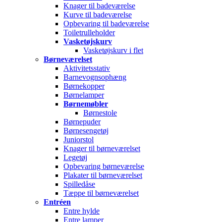
Knager til badeværelse
Kurve til badeværelse
Opbevaring til badeværelse
Toiletrulleholder
Vasketøjskurv
Vasketøjskurv i flet
Børneværelset
Aktivitetsstativ
Barnevognsophæng
Børnekopper
Børnelamper
Børnemøbler
Børnestole
Børnepuder
Børnesengetøj
Juniorstol
Knager til børneværelset
Legetøj
Opbevaring børneværelse
Plakater til børneværelset
Spilledåse
Tæppe til børneværelset
Entréen
Entre hylde
Entre lamper