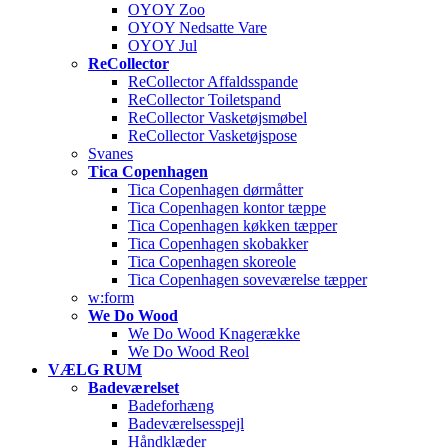
OYOY Zoo
OYOY Nedsatte Vare
OYOY Jul
ReCollector
ReCollector Affaldsspande
ReCollector Toiletspand
ReCollector Vasketøjsmøbel
ReCollector Vasketøjspose
Svanes
Tica Copenhagen
Tica Copenhagen dørmåtter
Tica Copenhagen kontor tæppe
Tica Copenhagen køkken tæpper
Tica Copenhagen skobakker
Tica Copenhagen skoreole
Tica Copenhagen soveværelse tæpper
w:form
We Do Wood
We Do Wood Knagerække
We Do Wood Reol
VÆLG RUM
Badeværelset
Badeforhæng
Badeværelsesspejl
Håndklæder