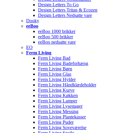
Design Letters To Go
Design Letters Tritan & Ecozen
Design Letters Nedsatte vare
Dooky
eeBoo
eeBoo 1000 brikker
eeBoo 500 brikker
eeBoo nedsatte vare
EO
Ferm Living
Ferm Living Bad
Ferm Living Badeforhæng
Ferm Living Børn
Ferm Living Glas
Ferm Living Hylder
Ferm Living Håndklædeholder
Ferm Living Kurve
Ferm Living Køkken
Ferm Living Lamper
Ferm Living Lysestager
Ferm Living Messing
Ferm Living Plantekasser
Ferm Living Puder
Ferm Living Soveværelse
Ferm Living Spejle