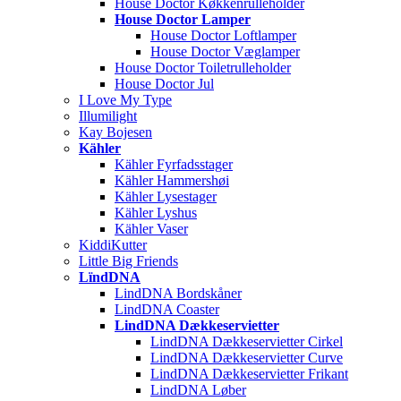
House Doctor Køkkenrulleholder
House Doctor Lamper
House Doctor Loftlamper
House Doctor Væglamper
House Doctor Toiletrulleholder
House Doctor Jul
I Love My Type
Illumilight
Kay Bojesen
Kähler
Kähler Fyrfadsstager
Kähler Hammershøi
Kähler Lysestager
Kähler Lyshus
Kähler Vaser
KiddiKutter
Little Big Friends
LïndDNA
LindDNA Bordskåner
LindDNA Coaster
LindDNA Dækkeservietter
LindDNA Dækkeservietter Cirkel
LindDNA Dækkeservietter Curve
LindDNA Dækkeservietter Frikant
LindDNA Løber