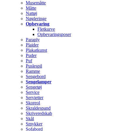
Musemåtte
Måtte
Nattøj
Nøgleringe
Opbevaring
Fletkurve
Opbevaringsposer
Paraply
Plaider
Plakatkunst
Puder
Puf
Puslespil
Ramme
Sengebord
Sengelamper
Sengetøj
Service
Servietter
Skoreol
Skraldespand
Skriveredskab
Skål
Smykker
Sofabord