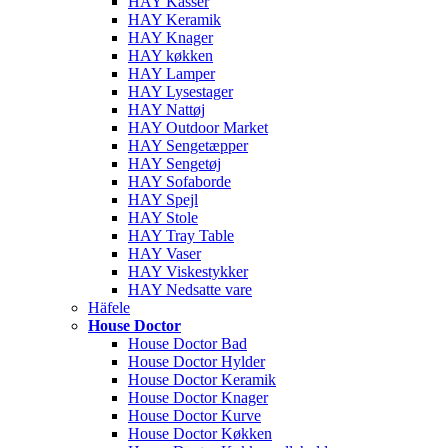
HAY Kasser
HAY Keramik
HAY Knager
HAY køkken
HAY Lamper
HAY Lysestager
HAY Nattøj
HAY Outdoor Market
HAY Sengetæpper
HAY Sengetøj
HAY Sofaborde
HAY Spejl
HAY Stole
HAY Tray Table
HAY Vaser
HAY Viskestykker
HAY Nedsatte vare
Häfele
House Doctor
House Doctor Bad
House Doctor Hylder
House Doctor Keramik
House Doctor Knager
House Doctor Kurve
House Doctor Køkken