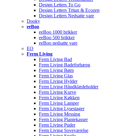
Design Letters To Go
Design Letters Tritan & Ecozen
Design Letters Nedsatte vare
Dooky
eeBoo
eeBoo 1000 brikker
eeBoo 500 brikker
eeBoo nedsatte vare
EO
Ferm Living
Ferm Living Bad
Ferm Living Badeforhæng
Ferm Living Børn
Ferm Living Glas
Ferm Living Hylder
Ferm Living Håndklædeholder
Ferm Living Kurve
Ferm Living Køkken
Ferm Living Lamper
Ferm Living Lysestager
Ferm Living Messing
Ferm Living Plantekasser
Ferm Living Puder
Ferm Living Soveværelse
Ferm Living Spejle