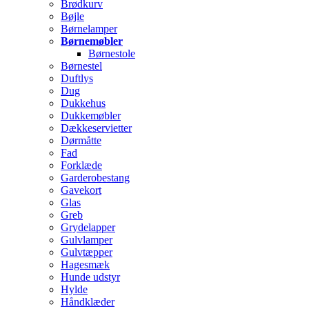
Brødkurv
Bøjle
Børnelamper
Børnemøbler
Børnestole
Børnestel
Duftlys
Dug
Dukkehus
Dukkemøbler
Dækkeservietter
Dørmåtte
Fad
Forklæde
Garderobestang
Gavekort
Glas
Greb
Grydelapper
Gulvlamper
Gulvtæpper
Hagesmæk
Hunde udstyr
Hylde
Håndklæder