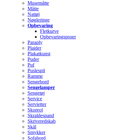
Musemåtte
Måtte
Nattøj
Nøgleringe
Opbevaring
Fletkurve
Opbevaringsposer
Paraply
Plaider
Plakatkunst
Puder
Puf
Puslespil
Ramme
Sengebord
Sengelamper
Sengetøj
Service
Servietter
Skoreol
Skraldespand
Skriveredskab
Skål
Smykker
Sofabord