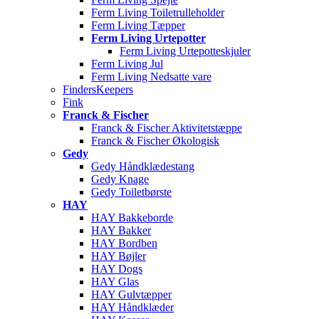
Ferm Living Toiletrulleholder
Ferm Living Tæpper
Ferm Living Urtepotter
Ferm Living Urtepotteskjuler
Ferm Living Jul
Ferm Living Nedsatte vare
FindersKeepers
Fink
Franck & Fischer
Franck & Fischer Aktivitetstæppe
Franck & Fischer Økologisk
Gedy
Gedy Håndklædestang
Gedy Knage
Gedy Toiletbørste
HAY
HAY Bakkeborde
HAY Bakker
HAY Bordben
HAY Bøjler
HAY Dogs
HAY Glas
HAY Gulvtæpper
HAY Håndklæder