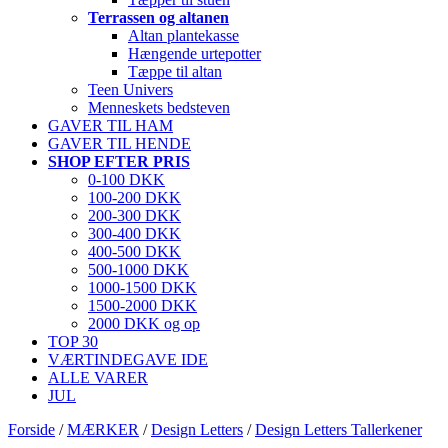
Terrassen og altanen
Altan plantekasse
Hængende urtepotter
Tæppe til altan
Teen Univers
Menneskets bedsteven
GAVER TIL HAM
GAVER TIL HENDE
SHOP EFTER PRIS
0-100 DKK
100-200 DKK
200-300 DKK
300-400 DKK
400-500 DKK
500-1000 DKK
1000-1500 DKK
1500-2000 DKK
2000 DKK og op
TOP 30
VÆRTINDEGAVE IDE
ALLE VARER
JUL
Forside
/
MÆRKER
/
Design Letters
/
Design Letters Tallerkener