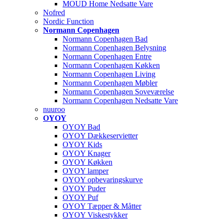
MOUD Home Nedsatte Vare
Nofred
Nordic Function
Normann Copenhagen
Normann Copenhagen Bad
Normann Copenhagen Belysning
Normann Copenhagen Entre
Normann Copenhagen Køkken
Normann Copenhagen Living
Normann Copenhagen Møbler
Normann Copenhagen Soveværelse
Normann Copenhagen Nedsatte Vare
nuuroo
OYOY
OYOY Bad
OYOY Dækkeservietter
OYOY Kids
OYOY Knager
OYOY Køkken
OYOY lamper
OYOY opbevaringskurve
OYOY Puder
OYOY Puf
OYOY Tæpper & Måtter
OYOY Viskestykker