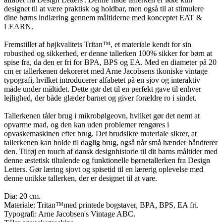
designet til at være praktisk og holdbar, men også til at stimulere
dine børns indlæring gennem måltiderne med konceptet EAT &
LEARN.
Fremstillet af højkvalitets Tritan™, et materiale kendt for sin
robusthed og sikkerhed, er denne tallerken 100% sikker for børn at
spise fra, da den er fri for BPA, BPS og EA. Med en diameter på 20
cm er tallerkenen dekoreret med Arne Jacobsens ikoniske vintage
typografi, hvilket introducerer alfabetet på en sjov og interaktiv
måde under måltidet. Dette gør det til en perfekt gave til enhver
lejlighed, der både glæder barnet og giver forældre ro i sindet.
Tallerkenen tåler brug i mikrobølgeovn, hvilket gør det nemt at
opvarme mad, og den kan uden problemer rengøres i
opvaskemaskinen efter brug. Det brudsikre materiale sikrer, at
tallerkenen kan holde til daglig brug, også når små hænder håndterer
den. Tilføj en touch af dansk designhistorie til dit barns måltider med
denne æstetisk tiltalende og funktionelle børnetallerken fra Design
Letters. Gør læring sjovt og spisetid til en lærerig oplevelse med
denne unikke tallerken, der er designet til at vare.
Dia: 20 cm.
Materiale: Tritan™med printede bogstaver, BPA, BPS, EA fri.
Typografi: Arne Jacobsen's Vintage ABC.