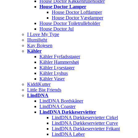
House Doctor Køkkenrulleholder
House Doctor Lamper
House Doctor Loftlamper
House Doctor Væglamper
House Doctor Toiletrulleholder
House Doctor Jul
I Love My Type
Illumilight
Kay Bojesen
Kähler
Kähler Fyrfadsstager
Kähler Hammershøi
Kähler Lysestager
Kähler Lyshus
Kähler Vaser
KiddiKutter
Little Big Friends
LïndDNA
LindDNA Bordskåner
LindDNA Coaster
LindDNA Dækkeservietter
LindDNA Dækkeservietter Cirkel
LindDNA Dækkeservietter Curve
LindDNA Dækkeservietter Frikant
LindDNA Løber