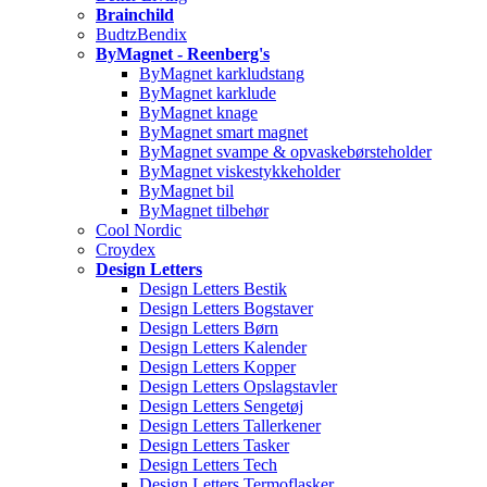
Brainchild
BudtzBendix
ByMagnet - Reenberg's
ByMagnet karkludstang
ByMagnet karklude
ByMagnet knage
ByMagnet smart magnet
ByMagnet svampe & opvaskebørsteholder
ByMagnet viskestykkeholder
ByMagnet bil
ByMagnet tilbehør
Cool Nordic
Croydex
Design Letters
Design Letters Bestik
Design Letters Bogstaver
Design Letters Børn
Design Letters Kalender
Design Letters Kopper
Design Letters Opslagstavler
Design Letters Sengetøj
Design Letters Tallerkener
Design Letters Tasker
Design Letters Tech
Design Letters Termoflasker