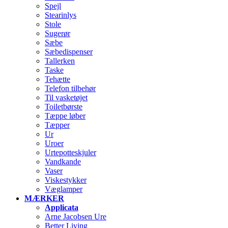
Spejl
Stearinlys
Stole
Sugerør
Sæbe
Sæbedispenser
Tallerken
Taske
Tehætte
Telefon tilbehør
Til vasketøjet
Toiletbørste
Tæppe løber
Tæpper
Ur
Uroer
Urtepotteskjuler
Vandkande
Vaser
Viskestykker
Væglamper
MÆRKER
Applicata
Arne Jacobsen Ure
Better Living