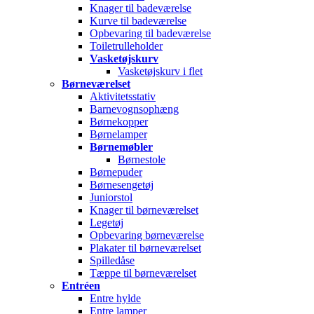
Knager til badeværelse
Kurve til badeværelse
Opbevaring til badeværelse
Toiletrulleholder
Vasketøjskurv
Vasketøjskurv i flet
Børneværelset
Aktivitetsstativ
Barnevognsophæng
Børnekopper
Børnelamper
Børnemøbler
Børnestole
Børnepuder
Børnesengetøj
Juniorstol
Knager til børneværelset
Legetøj
Opbevaring børneværelse
Plakater til børneværelset
Spilledåse
Tæppe til børneværelset
Entréen
Entre hylde
Entre lamper