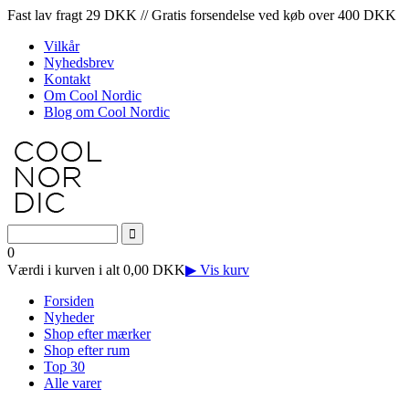
Fast lav fragt 29 DKK // Gratis forsendelse ved køb over 400 DKK
Vilkår
Nyhedsbrev
Kontakt
Om Cool Nordic
Blog om Cool Nordic
0
Værdi i kurven i alt 0,00 DKK
▶ Vis kurv
Forsiden
Nyheder
Shop efter mærker
Shop efter rum
Top 30
Alle varer