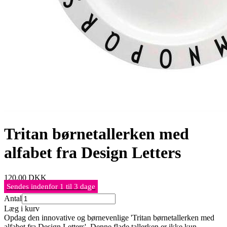
Tritan børnetallerken med
alfabet fra Design Letters
120,00
DKK
Sendes indenfor 1 til 3 dage
Antal
Læg i kurv
Opdag den innovative og børnevenlige 'Tritan børnetallerken med
alfabet fra Design Letters'. Denne flade tallerken er ikke kun