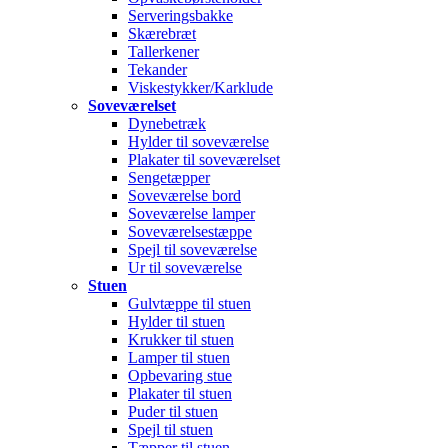
Serveringsbakke
Skærebræt
Tallerkener
Tekander
Viskestykker/Karklude
Soveværelset
Dynebetræk
Hylder til soveværelse
Plakater til soveværelset
Sengetæpper
Soveværelse bord
Soveværelse lamper
Soveværelsestæppe
Spejl til soveværelse
Ur til soveværelse
Stuen
Gulvtæppe til stuen
Hylder til stuen
Krukker til stuen
Lamper til stuen
Opbevaring stue
Plakater til stuen
Puder til stuen
Spejl til stuen
Tæpper til stuen