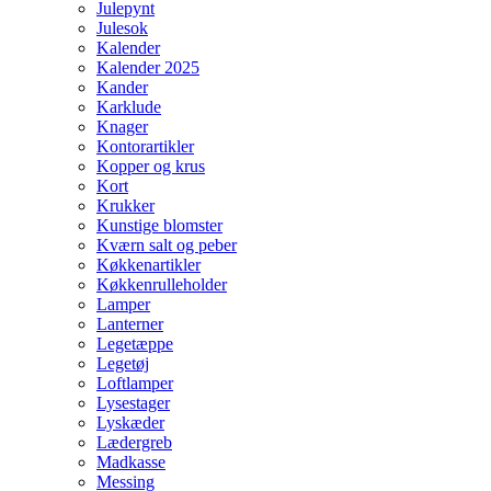
Julepynt
Julesok
Kalender
Kalender 2025
Kander
Karklude
Knager
Kontorartikler
Kopper og krus
Kort
Krukker
Kunstige blomster
Kværn salt og peber
Køkkenartikler
Køkkenrulleholder
Lamper
Lanterner
Legetæppe
Legetøj
Loftlamper
Lysestager
Lyskæder
Lædergreb
Madkasse
Messing