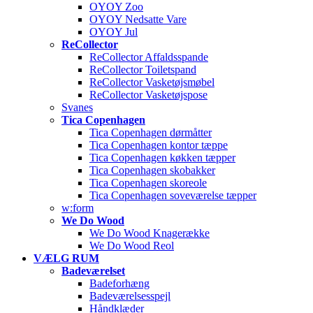
OYOY Zoo
OYOY Nedsatte Vare
OYOY Jul
ReCollector
ReCollector Affaldsspande
ReCollector Toiletspand
ReCollector Vasketøjsmøbel
ReCollector Vasketøjspose
Svanes
Tica Copenhagen
Tica Copenhagen dørmåtter
Tica Copenhagen kontor tæppe
Tica Copenhagen køkken tæpper
Tica Copenhagen skobakker
Tica Copenhagen skoreole
Tica Copenhagen soveværelse tæpper
w:form
We Do Wood
We Do Wood Knagerække
We Do Wood Reol
VÆLG RUM
Badeværelset
Badeforhæng
Badeværelsesspejl
Håndklæder