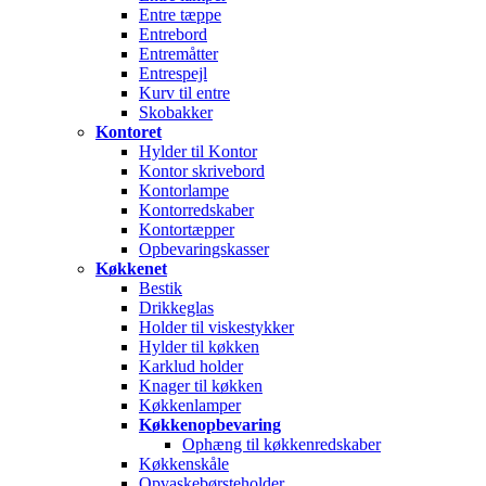
Entre tæppe
Entrebord
Entremåtter
Entrespejl
Kurv til entre
Skobakker
Kontoret
Hylder til Kontor
Kontor skrivebord
Kontorlampe
Kontorredskaber
Kontortæpper
Opbevaringskasser
Køkkenet
Bestik
Drikkeglas
Holder til viskestykker
Hylder til køkken
Karklud holder
Knager til køkken
Køkkenlamper
Køkkenopbevaring
Ophæng til køkkenredskaber
Køkkenskåle
Opvaskebørsteholder