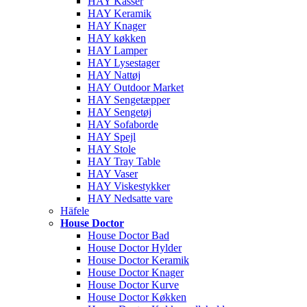
HAY Kasser
HAY Keramik
HAY Knager
HAY køkken
HAY Lamper
HAY Lysestager
HAY Nattøj
HAY Outdoor Market
HAY Sengetæpper
HAY Sengetøj
HAY Sofaborde
HAY Spejl
HAY Stole
HAY Tray Table
HAY Vaser
HAY Viskestykker
HAY Nedsatte vare
Häfele
House Doctor
House Doctor Bad
House Doctor Hylder
House Doctor Keramik
House Doctor Knager
House Doctor Kurve
House Doctor Køkken