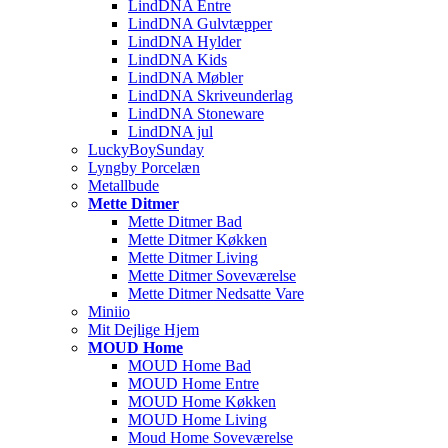
LindDNA Entre
LindDNA Gulvtæpper
LindDNA Hylder
LindDNA Kids
LindDNA Møbler
LindDNA Skriveunderlag
LindDNA Stoneware
LindDNA jul
LuckyBoySunday
Lyngby Porcelæn
Metallbude
Mette Ditmer
Mette Ditmer Bad
Mette Ditmer Køkken
Mette Ditmer Living
Mette Ditmer Soveværelse
Mette Ditmer Nedsatte Vare
Miniio
Mit Dejlige Hjem
MOUD Home
MOUD Home Bad
MOUD Home Entre
MOUD Home Køkken
MOUD Home Living
Moud Home Soveværelse