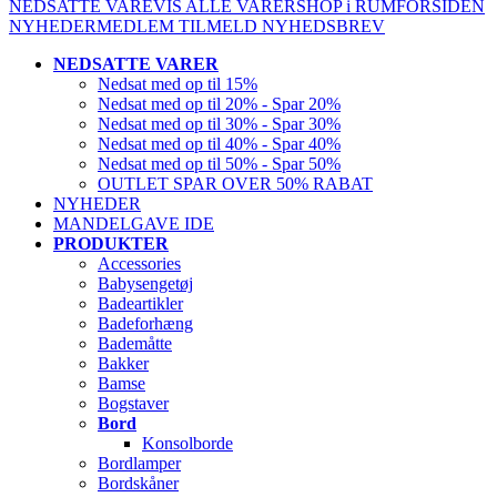
NEDSATTE VARE
VIS ALLE VARER
SHOP i RUM
FORSIDEN
NYHEDER
MEDLEM
TILMELD NYHEDSBREV
NEDSATTE VARER
Nedsat med op til 15%
Nedsat med op til 20% - Spar 20%
Nedsat med op til 30% - Spar 30%
Nedsat med op til 40% - Spar 40%
Nedsat med op til 50% - Spar 50%
OUTLET SPAR OVER 50% RABAT
NYHEDER
MANDELGAVE IDE
PRODUKTER
Accessories
Babysengetøj
Badeartikler
Badeforhæng
Bademåtte
Bakker
Bamse
Bogstaver
Bord
Konsolborde
Bordlamper
Bordskåner