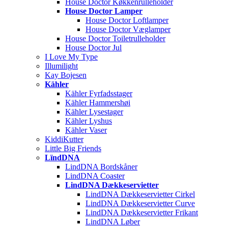
House Doctor Køkkenrulleholder
House Doctor Lamper
House Doctor Loftlamper
House Doctor Væglamper
House Doctor Toiletrulleholder
House Doctor Jul
I Love My Type
Illumilight
Kay Bojesen
Kähler
Kähler Fyrfadsstager
Kähler Hammershøi
Kähler Lysestager
Kähler Lyshus
Kähler Vaser
KiddiKutter
Little Big Friends
LïndDNA
LindDNA Bordskåner
LindDNA Coaster
LindDNA Dækkeservietter
LindDNA Dækkeservietter Cirkel
LindDNA Dækkeservietter Curve
LindDNA Dækkeservietter Frikant
LindDNA Løber