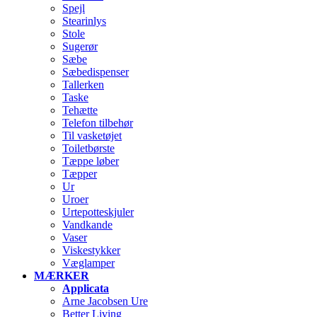
Spejl
Stearinlys
Stole
Sugerør
Sæbe
Sæbedispenser
Tallerken
Taske
Tehætte
Telefon tilbehør
Til vasketøjet
Toiletbørste
Tæppe løber
Tæpper
Ur
Uroer
Urtepotteskjuler
Vandkande
Vaser
Viskestykker
Væglamper
MÆRKER
Applicata
Arne Jacobsen Ure
Better Living