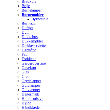
Brødkurv
Bøjle
Børnelamper
Børnemøbler
Børnestole
Børnestel
Duftlys
Dug
Dukkehus
Dukkemøbler
Dækkeservietter
Dørmåtte
Fad
Forklæde
Garderobestang
Gavekort
Glas
Greb
Grydelapper
Gulvlamper
Gulvtæpper
Hagesmæk
Hunde udstyr
Hylde
Håndklæder