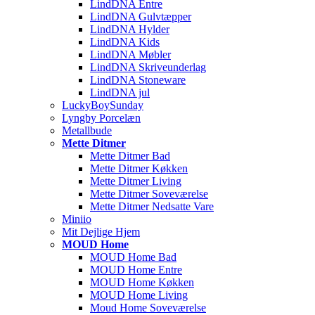
LindDNA Entre
LindDNA Gulvtæpper
LindDNA Hylder
LindDNA Kids
LindDNA Møbler
LindDNA Skriveunderlag
LindDNA Stoneware
LindDNA jul
LuckyBoySunday
Lyngby Porcelæn
Metallbude
Mette Ditmer
Mette Ditmer Bad
Mette Ditmer Køkken
Mette Ditmer Living
Mette Ditmer Soveværelse
Mette Ditmer Nedsatte Vare
Miniio
Mit Dejlige Hjem
MOUD Home
MOUD Home Bad
MOUD Home Entre
MOUD Home Køkken
MOUD Home Living
Moud Home Soveværelse