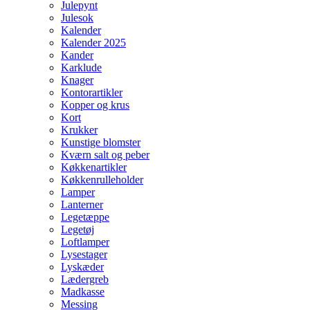
Julepynt
Julesok
Kalender
Kalender 2025
Kander
Karklude
Knager
Kontorartikler
Kopper og krus
Kort
Krukker
Kunstige blomster
Kværn salt og peber
Køkkenartikler
Køkkenrulleholder
Lamper
Lanterner
Legetæppe
Legetøj
Loftlamper
Lysestager
Lyskæder
Lædergreb
Madkasse
Messing