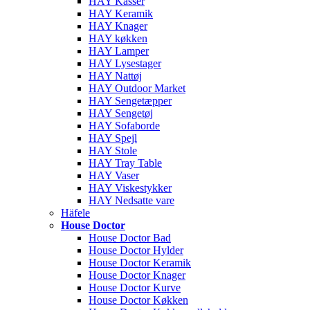
HAY Kasser
HAY Keramik
HAY Knager
HAY køkken
HAY Lamper
HAY Lysestager
HAY Nattøj
HAY Outdoor Market
HAY Sengetæpper
HAY Sengetøj
HAY Sofaborde
HAY Spejl
HAY Stole
HAY Tray Table
HAY Vaser
HAY Viskestykker
HAY Nedsatte vare
Häfele
House Doctor
House Doctor Bad
House Doctor Hylder
House Doctor Keramik
House Doctor Knager
House Doctor Kurve
House Doctor Køkken