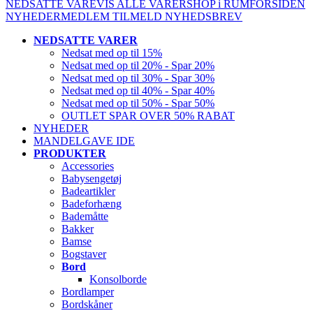
NEDSATTE VARE
VIS ALLE VARER
SHOP i RUM
FORSIDEN
NYHEDER
MEDLEM
TILMELD NYHEDSBREV
NEDSATTE VARER
Nedsat med op til 15%
Nedsat med op til 20% - Spar 20%
Nedsat med op til 30% - Spar 30%
Nedsat med op til 40% - Spar 40%
Nedsat med op til 50% - Spar 50%
OUTLET SPAR OVER 50% RABAT
NYHEDER
MANDELGAVE IDE
PRODUKTER
Accessories
Babysengetøj
Badeartikler
Badeforhæng
Bademåtte
Bakker
Bamse
Bogstaver
Bord
Konsolborde
Bordlamper
Bordskåner