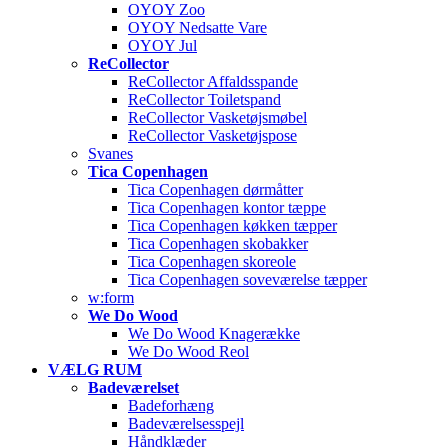
OYOY Zoo
OYOY Nedsatte Vare
OYOY Jul
ReCollector
ReCollector Affaldsspande
ReCollector Toiletspand
ReCollector Vasketøjsmøbel
ReCollector Vasketøjspose
Svanes
Tica Copenhagen
Tica Copenhagen dørmåtter
Tica Copenhagen kontor tæppe
Tica Copenhagen køkken tæpper
Tica Copenhagen skobakker
Tica Copenhagen skoreole
Tica Copenhagen soveværelse tæpper
w:form
We Do Wood
We Do Wood Knagerække
We Do Wood Reol
VÆLG RUM
Badeværelset
Badeforhæng
Badeværelsesspejl
Håndklæder