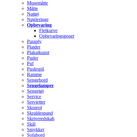
Musemåtte
Måtte
Nattøj
Nøgleringe
Opbevaring
Fletkurve
Opbevaringsposer
Paraply
Plaider
Plakatkunst
Puder
Puf
Puslespil
Ramme
Sengebord
Sengelamper
Sengetøj
Service
Servietter
Skoreol
Skraldespand
Skriveredskab
Skål
Smykker
Sofabord