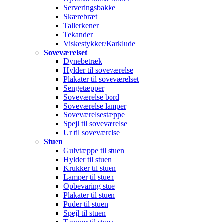
Serveringsbakke
Skærebræt
Tallerkener
Tekander
Viskestykker/Karklude
Soveværelset
Dynebetræk
Hylder til soveværelse
Plakater til soveværelset
Sengetæpper
Soveværelse bord
Soveværelse lamper
Soveværelsestæppe
Spejl til soveværelse
Ur til soveværelse
Stuen
Gulvtæppe til stuen
Hylder til stuen
Krukker til stuen
Lamper til stuen
Opbevaring stue
Plakater til stuen
Puder til stuen
Spejl til stuen
Tæpper til stuen