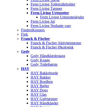
Ferm Living Toiletrulleholder
Ferm Living Tæpper
Ferm Living Urtepotter
Ferm Living Urtepotteskjuler
Ferm Living Jul
Ferm Living Nedsatte vare
FindersKeepers
Fink
Franck & Fischer
Franck & Fischer Aktivitetstæppe
Franck & Fischer Økologisk
Gedy
Gedy Håndklædestang
Gedy Knage
Gedy Toiletbørste
HAY
HAY Bakkeborde
HAY Bakker
HAY Bordben
HAY Bøjler
HAY Dogs
HAY Glas
HAY Gulvtæpper
HAY Håndklæder