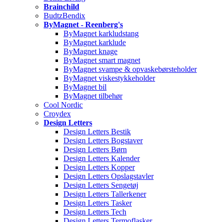
Brainchild
BudtzBendix
ByMagnet - Reenberg's
ByMagnet karkludstang
ByMagnet karklude
ByMagnet knage
ByMagnet smart magnet
ByMagnet svampe & opvaskebørsteholder
ByMagnet viskestykkeholder
ByMagnet bil
ByMagnet tilbehør
Cool Nordic
Croydex
Design Letters
Design Letters Bestik
Design Letters Bogstaver
Design Letters Børn
Design Letters Kalender
Design Letters Kopper
Design Letters Opslagstavler
Design Letters Sengetøj
Design Letters Tallerkener
Design Letters Tasker
Design Letters Tech
Design Letters Termoflasker