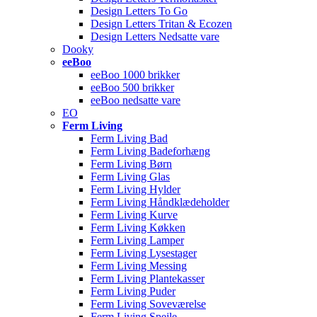
Design Letters To Go
Design Letters Tritan & Ecozen
Design Letters Nedsatte vare
Dooky
eeBoo
eeBoo 1000 brikker
eeBoo 500 brikker
eeBoo nedsatte vare
EO
Ferm Living
Ferm Living Bad
Ferm Living Badeforhæng
Ferm Living Børn
Ferm Living Glas
Ferm Living Hylder
Ferm Living Håndklædeholder
Ferm Living Kurve
Ferm Living Køkken
Ferm Living Lamper
Ferm Living Lysestager
Ferm Living Messing
Ferm Living Plantekasser
Ferm Living Puder
Ferm Living Soveværelse
Ferm Living Spejle