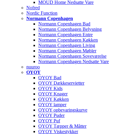
MOUD Home Nedsatte Vare
Nofred
Nordic Function
Normann Copenhagen
Normann Copenhagen Bad
Normann Copenhagen Belysning
Normann Copenhagen Entre
Normann Copenhagen Køkken
Normann Copenhagen Living
Normann Copenhagen Møbler
Normann Copenhagen Soveværelse
Normann Copenhagen Nedsatte Vare
nuuroo
OYOY
OYOY Bad
OYOY Dækkeservietter
OYOY Kids
OYOY Knager
OYOY Køkken
OYOY lamper
OYOY opbevaringskurve
OYOY Puder
OYOY Puf
OYOY Tæpper & Måtter
OYOY Viskestykker