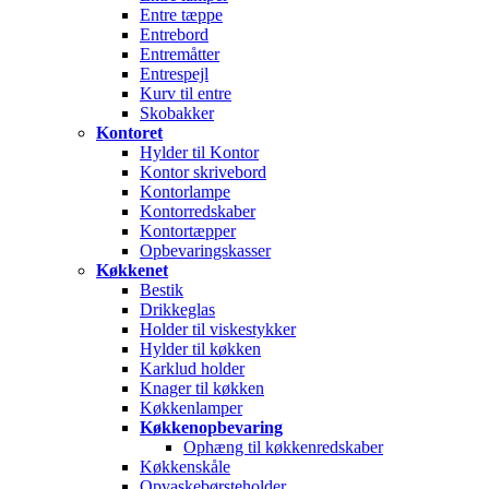
Entre tæppe
Entrebord
Entremåtter
Entrespejl
Kurv til entre
Skobakker
Kontoret
Hylder til Kontor
Kontor skrivebord
Kontorlampe
Kontorredskaber
Kontortæpper
Opbevaringskasser
Køkkenet
Bestik
Drikkeglas
Holder til viskestykker
Hylder til køkken
Karklud holder
Knager til køkken
Køkkenlamper
Køkkenopbevaring
Ophæng til køkkenredskaber
Køkkenskåle
Opvaskebørsteholder