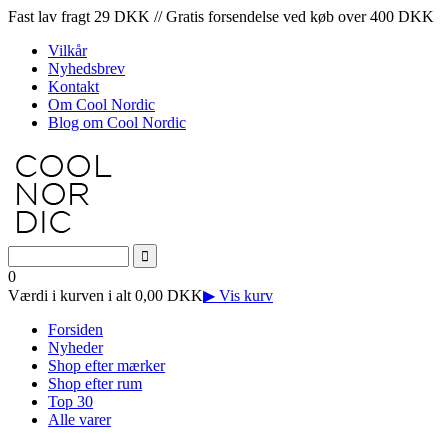
Fast lav fragt 29 DKK // Gratis forsendelse ved køb over 400 DKK
Vilkår
Nyhedsbrev
Kontakt
Om Cool Nordic
Blog om Cool Nordic
0
Værdi i kurven i alt 0,00 DKK
▶ Vis kurv
Forsiden
Nyheder
Shop efter mærker
Shop efter rum
Top 30
Alle varer