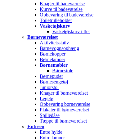
Knager til badeværelse
Kurve til badeværelse
Opbevaring til badeværelse
Toiletrulleholder
Vasketøjskurv
Vasketøjskurv i flet
Børneværelset
Aktivitetsstativ
Barnevognsophæng
Børnekopper
Børnelamper
Børnemøbler
Børnestole
Børnepuder
Børnesengetøj
Juniorstol
Knager til børneværelset
Legetøj
Opbevaring børneværelse
Plakater til børneværelset
Spilledåse
Tæppe til børneværelset
Entréen
Entre hylde
Entre lamper