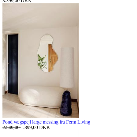
3.399,00
DKK
Pond vægspejl large messing fra Ferm Living
2.549,00
1.899,00
DKK