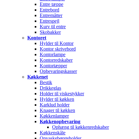
Entre tæppe
Entrebord
Entremåtter
Entrespejl
Kurv til entre
Skobakker
Kontoret
Hylder til Kontor
Kontor skrivebord
Kontorlampe
Kontorredskaber
Kontortæpper
Opbevaringskasser
Køkkenet
Bestik
Drikkeglas
Holder til viskestykker
Hylder til køkken
Karklud holder
Knager til køkken
Køkkenlamper
Køkkenopbevaring
Ophæng til køkkenredskaber
Køkkenskåle
Opvaskebørsteholder