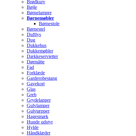
Brødkurv
Bøjle
Børnelamper
Børnemøbler
Børnestole
Børnestel
Duftlys
Dug
Dukkehus
Dukkemøbler
Dækkeservietter
Dørmåtte
Fad
Forklæde
Garderobestang
Gavekort
Glas
Greb
Grydelapper
Gulvlamper
Gulvtæpper
Hagesmæk
Hunde udstyr
Hylde
Håndklæder