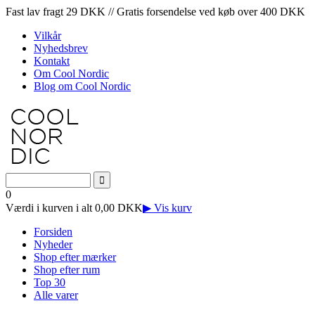
Fast lav fragt 29 DKK // Gratis forsendelse ved køb over 400 DKK
Vilkår
Nyhedsbrev
Kontakt
Om Cool Nordic
Blog om Cool Nordic
0
Værdi i kurven i alt 0,00 DKK
▶ Vis kurv
Forsiden
Nyheder
Shop efter mærker
Shop efter rum
Top 30
Alle varer