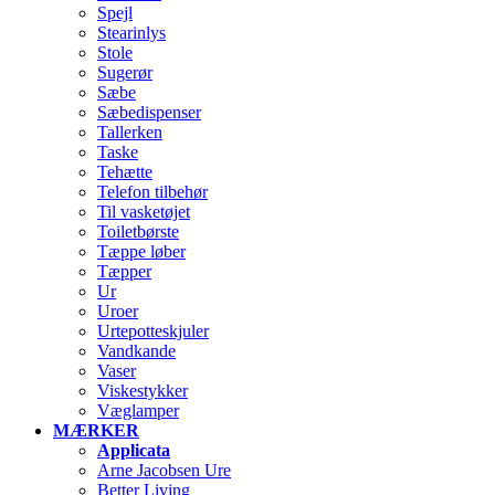
Spejl
Stearinlys
Stole
Sugerør
Sæbe
Sæbedispenser
Tallerken
Taske
Tehætte
Telefon tilbehør
Til vasketøjet
Toiletbørste
Tæppe løber
Tæpper
Ur
Uroer
Urtepotteskjuler
Vandkande
Vaser
Viskestykker
Væglamper
MÆRKER
Applicata
Arne Jacobsen Ure
Better Living