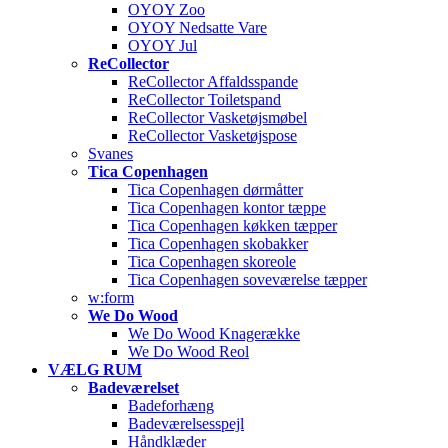
OYOY Zoo
OYOY Nedsatte Vare
OYOY Jul
ReCollector
ReCollector Affaldsspande
ReCollector Toiletspand
ReCollector Vasketøjsmøbel
ReCollector Vasketøjspose
Svanes
Tica Copenhagen
Tica Copenhagen dørmåtter
Tica Copenhagen kontor tæppe
Tica Copenhagen køkken tæpper
Tica Copenhagen skobakker
Tica Copenhagen skoreole
Tica Copenhagen soveværelse tæpper
w:form
We Do Wood
We Do Wood Knagerække
We Do Wood Reol
VÆLG RUM
Badeværelset
Badeforhæng
Badeværelsesspejl
Håndklæder