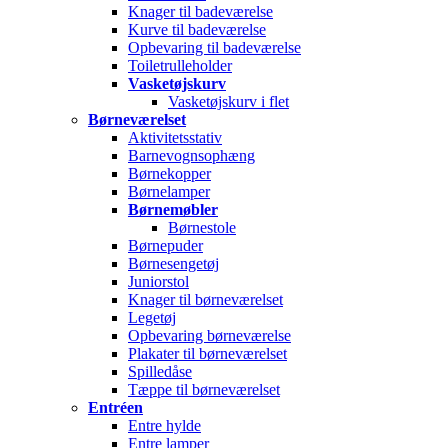
Knager til badeværelse
Kurve til badeværelse
Opbevaring til badeværelse
Toiletrulleholder
Vasketøjskurv
Vasketøjskurv i flet
Børneværelset
Aktivitetsstativ
Barnevognsophæng
Børnekopper
Børnelamper
Børnemøbler
Børnestole
Børnepuder
Børnesengetøj
Juniorstol
Knager til børneværelset
Legetøj
Opbevaring børneværelse
Plakater til børneværelset
Spilledåse
Tæppe til børneværelset
Entréen
Entre hylde
Entre lamper