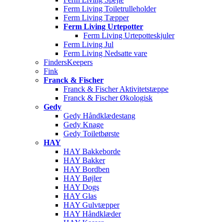
Ferm Living Toiletrulleholder
Ferm Living Tæpper
Ferm Living Urtepotter
Ferm Living Urtepotteskjuler
Ferm Living Jul
Ferm Living Nedsatte vare
FindersKeepers
Fink
Franck & Fischer
Franck & Fischer Aktivitetstæppe
Franck & Fischer Økologisk
Gedy
Gedy Håndklædestang
Gedy Knage
Gedy Toiletbørste
HAY
HAY Bakkeborde
HAY Bakker
HAY Bordben
HAY Bøjler
HAY Dogs
HAY Glas
HAY Gulvtæpper
HAY Håndklæder