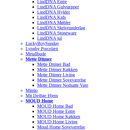
LindDNA Entre
LindDNA Gulvtæpper
LindDNA Hylder
LindDNA Kids
LindDNA Møbler
LindDNA Skriveunderlag
LindDNA Stoneware
LindDNA jul
LuckyBoySunday
Lyngby Porcelæn
Metallbude
Mette Ditmer
Mette Ditmer Bad
Mette Ditmer Køkken
Mette Ditmer Living
Mette Ditmer Soveværelse
Mette Ditmer Nedsatte Vare
Miniio
Mit Dejlige Hjem
MOUD Home
MOUD Home Bad
MOUD Home Entre
MOUD Home Køkken
MOUD Home Living
Moud Home Soveværelse