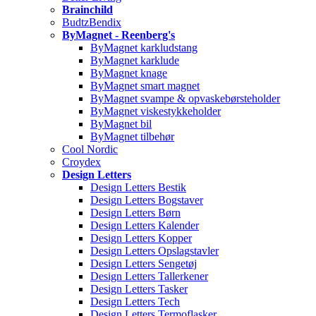
Brainchild
BudtzBendix
ByMagnet - Reenberg's
ByMagnet karkludstang
ByMagnet karklude
ByMagnet knage
ByMagnet smart magnet
ByMagnet svampe & opvaskebørsteholder
ByMagnet viskestykkeholder
ByMagnet bil
ByMagnet tilbehør
Cool Nordic
Croydex
Design Letters
Design Letters Bestik
Design Letters Bogstaver
Design Letters Børn
Design Letters Kalender
Design Letters Kopper
Design Letters Opslagstavler
Design Letters Sengetøj
Design Letters Tallerkener
Design Letters Tasker
Design Letters Tech
Design Letters Termoflasker