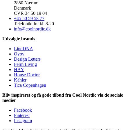
2850 Nærum
Denmark
CVR 34 50 19 04
+45 50 59 58 77
Telefontid fra kl. 8-20
info@coolnordic.dk
Udvalgte brands
LindDNA
Oyoy
Design Letters
Ferm Living
HAY
House Doctor
Kähler
Tica Copenhagen
Bliv inspireret og få gode tilbud fra Cool Nordic via de sociale
medier
Facebook
Pinterest
Instagram