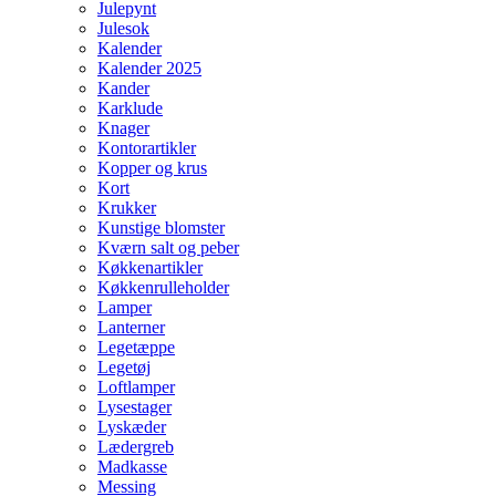
Julepynt
Julesok
Kalender
Kalender 2025
Kander
Karklude
Knager
Kontorartikler
Kopper og krus
Kort
Krukker
Kunstige blomster
Kværn salt og peber
Køkkenartikler
Køkkenrulleholder
Lamper
Lanterner
Legetæppe
Legetøj
Loftlamper
Lysestager
Lyskæder
Lædergreb
Madkasse
Messing