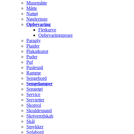
Musemåtte
Måtte
Nattøj
Nøgleringe
Opbevaring
Fletkurve
Opbevaringsposer
Paraply
Plaider
Plakatkunst
Puder
Puf
Puslespil
Ramme
Sengebord
Sengelamper
Sengetøj
Service
Servietter
Skoreol
Skraldespand
Skriveredskab
Skål
Smykker
Sofabord