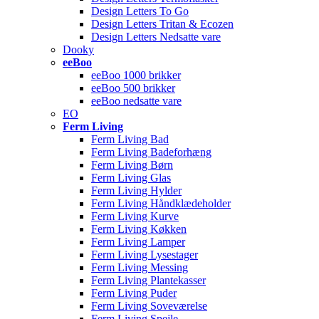
Design Letters To Go
Design Letters Tritan & Ecozen
Design Letters Nedsatte vare
Dooky
eeBoo
eeBoo 1000 brikker
eeBoo 500 brikker
eeBoo nedsatte vare
EO
Ferm Living
Ferm Living Bad
Ferm Living Badeforhæng
Ferm Living Børn
Ferm Living Glas
Ferm Living Hylder
Ferm Living Håndklædeholder
Ferm Living Kurve
Ferm Living Køkken
Ferm Living Lamper
Ferm Living Lysestager
Ferm Living Messing
Ferm Living Plantekasser
Ferm Living Puder
Ferm Living Soveværelse
Ferm Living Spejle