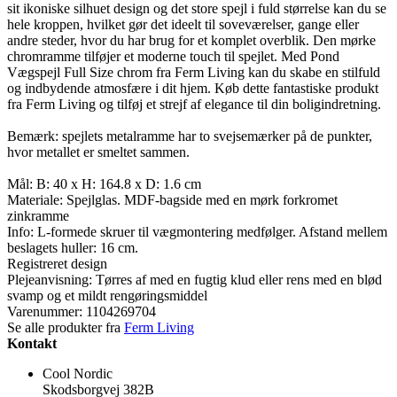
sit ikoniske silhuet design og det store spejl i fuld størrelse kan du se
hele kroppen, hvilket gør det ideelt til soveværelser, gange eller
andre steder, hvor du har brug for et komplet overblik. Den mørke
chromramme tilføjer et moderne touch til spejlet. Med Pond
Vægspejl Full Size chrom fra Ferm Living kan du skabe en stilfuld
og indbydende atmosfære i dit hjem. Køb dette fantastiske produkt
fra Ferm Living og tilføj et strejf af elegance til din boligindretning.
Bemærk: spejlets metalramme har to svejsemærker på de punkter,
hvor metallet er smeltet sammen.
Mål: B: 40 x H: 164.8 x D: 1.6 cm
Materiale: Spejlglas. MDF-bagside med en mørk forkromet
zinkramme
Info: L-formede skruer til vægmontering medfølger. Afstand mellem
beslagets huller: 16 cm.
Registreret design
Plejeanvisning: Tørres af med en fugtig klud eller rens med en blød
svamp og et mildt rengøringsmiddel
Varenummer:
1104269704
Se alle produkter fra
Ferm Living
Kontakt
Cool Nordic
Skodsborgvej 382B