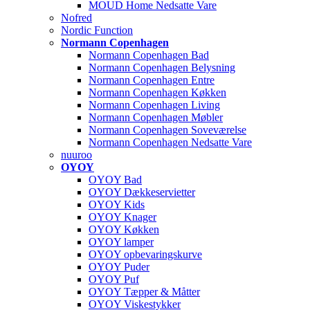
MOUD Home Nedsatte Vare
Nofred
Nordic Function
Normann Copenhagen
Normann Copenhagen Bad
Normann Copenhagen Belysning
Normann Copenhagen Entre
Normann Copenhagen Køkken
Normann Copenhagen Living
Normann Copenhagen Møbler
Normann Copenhagen Soveværelse
Normann Copenhagen Nedsatte Vare
nuuroo
OYOY
OYOY Bad
OYOY Dækkeservietter
OYOY Kids
OYOY Knager
OYOY Køkken
OYOY lamper
OYOY opbevaringskurve
OYOY Puder
OYOY Puf
OYOY Tæpper & Måtter
OYOY Viskestykker