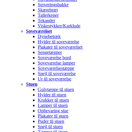
Serveringsbakke
Skærebræt
Tallerkener
Tekander
Viskestykker/Karklude
Soveværelset
Dynebetræk
Hylder til soveværelse
Plakater til soveværelset
Sengetæpper
Soveværelse bord
Soveværelse lamper
Soveværelsestæppe
Spejl til soveværelse
Ur til soveværelse
Stuen
Gulvtæppe til stuen
Hylder til stuen
Krukker til stuen
Lamper til stuen
Opbevaring stue
Plakater til stuen
Puder til stuen
Spejl til stuen
Tæpper til stuen