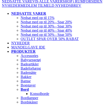
NEDSATTE VARE
VIS ALLE VARER
SHOP i RUM
FORSIDEN
NYHEDER
MEDLEM
TILMELD NYHEDSBREV
NEDSATTE VARER
Nedsat med op til 15%
Nedsat med op til 20% - Spar 20%
Nedsat med op til 30% - Spar 30%
Nedsat med op til 40% - Spar 40%
Nedsat med op til 50% - Spar 50%
OUTLET SPAR OVER 50% RABAT
NYHEDER
MANDELGAVE IDE
PRODUKTER
Accessories
Babysengetøj
Badeartikler
Badeforhæng
Bademåtte
Bakker
Bamse
Bogstaver
Bord
Konsolborde
Bordlamper
Bordskåner