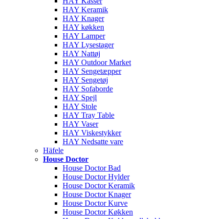
HAY Kasser
HAY Keramik
HAY Knager
HAY køkken
HAY Lamper
HAY Lysestager
HAY Nattøj
HAY Outdoor Market
HAY Sengetæpper
HAY Sengetøj
HAY Sofaborde
HAY Spejl
HAY Stole
HAY Tray Table
HAY Vaser
HAY Viskestykker
HAY Nedsatte vare
Häfele
House Doctor
House Doctor Bad
House Doctor Hylder
House Doctor Keramik
House Doctor Knager
House Doctor Kurve
House Doctor Køkken