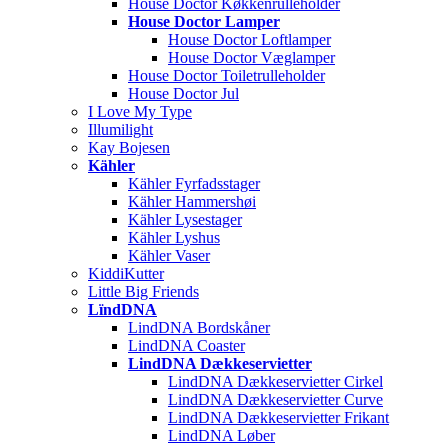
House Doctor Køkkenrulleholder
House Doctor Lamper
House Doctor Loftlamper
House Doctor Væglamper
House Doctor Toiletrulleholder
House Doctor Jul
I Love My Type
Illumilight
Kay Bojesen
Kähler
Kähler Fyrfadsstager
Kähler Hammershøi
Kähler Lysestager
Kähler Lyshus
Kähler Vaser
KiddiKutter
Little Big Friends
LïndDNA
LindDNA Bordskåner
LindDNA Coaster
LindDNA Dækkeservietter
LindDNA Dækkeservietter Cirkel
LindDNA Dækkeservietter Curve
LindDNA Dækkeservietter Frikant
LindDNA Løber