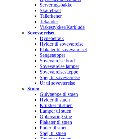
Serveringsbakke
Skærebræt
Tallerkener
Tekander
Viskestykker/Karklude
Soveværelset
Dynebetræk
Hylder til soveværelse
Plakater til soveværelset
Sengetæpper
Soveværelse bord
Soveværelse lamper
Soveværelsestæppe
Spejl til soveværelse
Ur til soveværelse
Stuen
Gulvtæppe til stuen
Hylder til stuen
Krukker til stuen
Lamper til stuen
Opbevaring stue
Plakater til stuen
Puder til stuen
Spejl til stuen
Tæpper til stuen