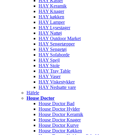
HAY Kasser
HAY Keramik
HAY Knager
HAY køkken
HAY Lamper
HAY Lysestager
HAY Nattøj
HAY Outdoor Market
HAY Sengetæpper
HAY Sengetøj
HAY Sofaborde
HAY Spejl
HAY Stole
HAY Tray Table
HAY Vaser
HAY Viskestykker
HAY Nedsatte vare
Häfele
House Doctor
House Doctor Bad
House Doctor Hylder
House Doctor Keramik
House Doctor Knager
House Doctor Kurve
House Doctor Køkken