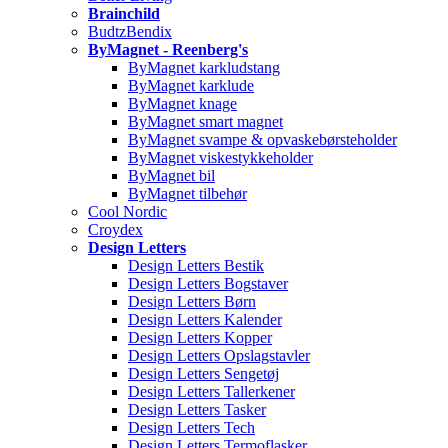
Brainchild
BudtzBendix
ByMagnet - Reenberg's
ByMagnet karkludstang
ByMagnet karklude
ByMagnet knage
ByMagnet smart magnet
ByMagnet svampe & opvaskebørsteholder
ByMagnet viskestykkeholder
ByMagnet bil
ByMagnet tilbehør
Cool Nordic
Croydex
Design Letters
Design Letters Bestik
Design Letters Bogstaver
Design Letters Børn
Design Letters Kalender
Design Letters Kopper
Design Letters Opslagstavler
Design Letters Sengetøj
Design Letters Tallerkener
Design Letters Tasker
Design Letters Tech
Design Letters Termoflasker