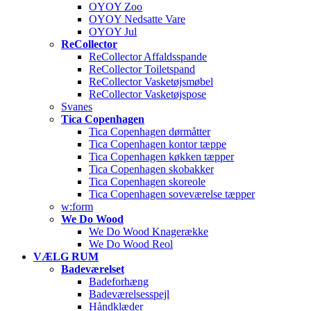
OYOY Zoo
OYOY Nedsatte Vare
OYOY Jul
ReCollector
ReCollector Affaldsspande
ReCollector Toiletspand
ReCollector Vasketøjsmøbel
ReCollector Vasketøjspose
Svanes
Tica Copenhagen
Tica Copenhagen dørmåtter
Tica Copenhagen kontor tæppe
Tica Copenhagen køkken tæpper
Tica Copenhagen skobakker
Tica Copenhagen skoreole
Tica Copenhagen soveværelse tæpper
w:form
We Do Wood
We Do Wood Knagerække
We Do Wood Reol
VÆLG RUM
Badeværelset
Badeforhæng
Badeværelsesspejl
Håndklæder