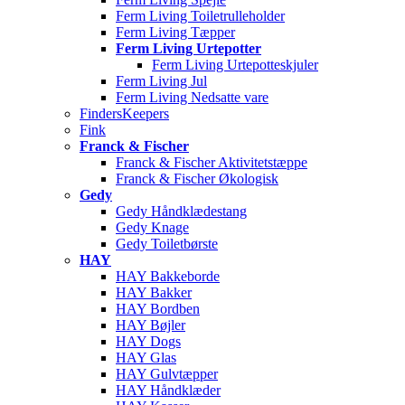
Ferm Living Toiletrulleholder
Ferm Living Tæpper
Ferm Living Urtepotter
Ferm Living Urtepotteskjuler
Ferm Living Jul
Ferm Living Nedsatte vare
FindersKeepers
Fink
Franck & Fischer
Franck & Fischer Aktivitetstæppe
Franck & Fischer Økologisk
Gedy
Gedy Håndklædestang
Gedy Knage
Gedy Toiletbørste
HAY
HAY Bakkeborde
HAY Bakker
HAY Bordben
HAY Bøjler
HAY Dogs
HAY Glas
HAY Gulvtæpper
HAY Håndklæder