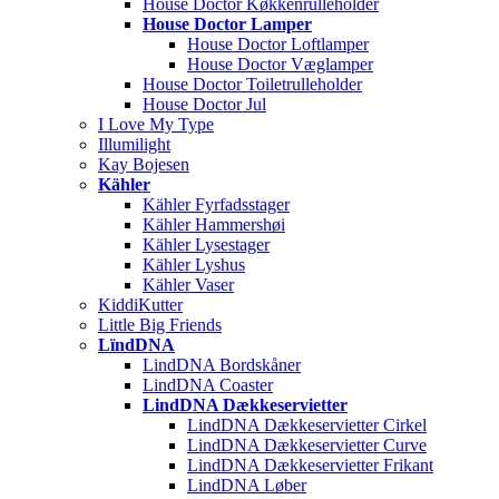
House Doctor Køkkenrulleholder
House Doctor Lamper
House Doctor Loftlamper
House Doctor Væglamper
House Doctor Toiletrulleholder
House Doctor Jul
I Love My Type
Illumilight
Kay Bojesen
Kähler
Kähler Fyrfadsstager
Kähler Hammershøi
Kähler Lysestager
Kähler Lyshus
Kähler Vaser
KiddiKutter
Little Big Friends
LïndDNA
LindDNA Bordskåner
LindDNA Coaster
LindDNA Dækkeservietter
LindDNA Dækkeservietter Cirkel
LindDNA Dækkeservietter Curve
LindDNA Dækkeservietter Frikant
LindDNA Løber