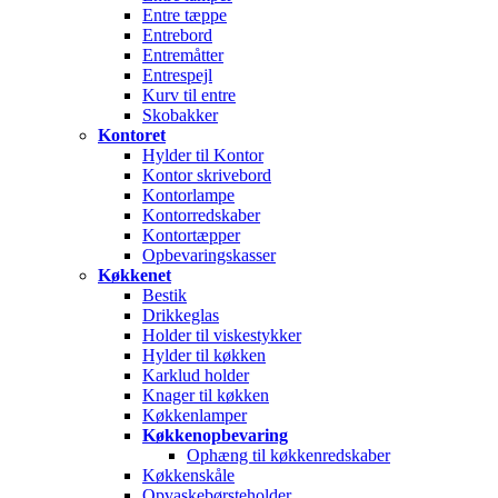
Entre tæppe
Entrebord
Entremåtter
Entrespejl
Kurv til entre
Skobakker
Kontoret
Hylder til Kontor
Kontor skrivebord
Kontorlampe
Kontorredskaber
Kontortæpper
Opbevaringskasser
Køkkenet
Bestik
Drikkeglas
Holder til viskestykker
Hylder til køkken
Karklud holder
Knager til køkken
Køkkenlamper
Køkkenopbevaring
Ophæng til køkkenredskaber
Køkkenskåle
Opvaskebørsteholder