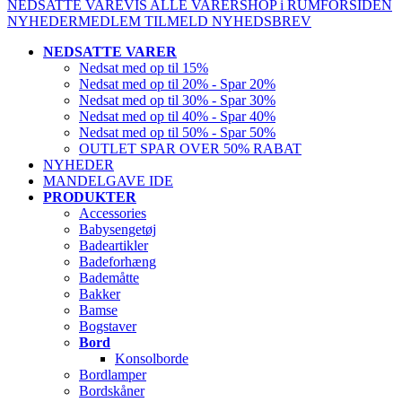
NEDSATTE VARE
VIS ALLE VARER
SHOP i RUM
FORSIDEN
NYHEDER
MEDLEM
TILMELD NYHEDSBREV
NEDSATTE VARER
Nedsat med op til 15%
Nedsat med op til 20% - Spar 20%
Nedsat med op til 30% - Spar 30%
Nedsat med op til 40% - Spar 40%
Nedsat med op til 50% - Spar 50%
OUTLET SPAR OVER 50% RABAT
NYHEDER
MANDELGAVE IDE
PRODUKTER
Accessories
Babysengetøj
Badeartikler
Badeforhæng
Bademåtte
Bakker
Bamse
Bogstaver
Bord
Konsolborde
Bordlamper
Bordskåner