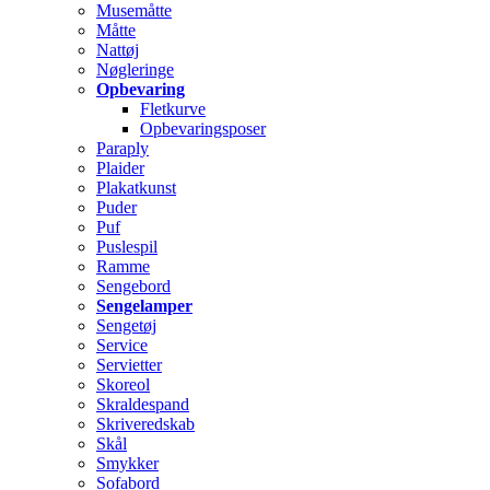
Musemåtte
Måtte
Nattøj
Nøgleringe
Opbevaring
Fletkurve
Opbevaringsposer
Paraply
Plaider
Plakatkunst
Puder
Puf
Puslespil
Ramme
Sengebord
Sengelamper
Sengetøj
Service
Servietter
Skoreol
Skraldespand
Skriveredskab
Skål
Smykker
Sofabord