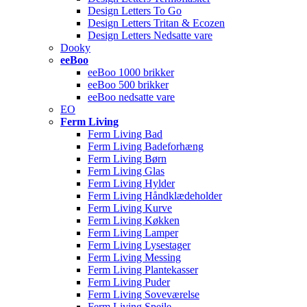
Design Letters To Go
Design Letters Tritan & Ecozen
Design Letters Nedsatte vare
Dooky
eeBoo
eeBoo 1000 brikker
eeBoo 500 brikker
eeBoo nedsatte vare
EO
Ferm Living
Ferm Living Bad
Ferm Living Badeforhæng
Ferm Living Børn
Ferm Living Glas
Ferm Living Hylder
Ferm Living Håndklædeholder
Ferm Living Kurve
Ferm Living Køkken
Ferm Living Lamper
Ferm Living Lysestager
Ferm Living Messing
Ferm Living Plantekasser
Ferm Living Puder
Ferm Living Soveværelse
Ferm Living Spejle