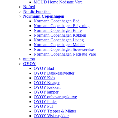
MOUD Home Nedsatte Vare
Nofred
Nordic Function
Normann Copenhagen
Normann Copenhagen Bad
Normann Copenhagen Belysning
Normann Copenhagen Entre
Normann Copenhagen Køkken
Normann Copenhagen Living
Normann Copenhagen Møbler
Normann Copenhagen Soveværelse
Normann Copenhagen Nedsatte Vare
nuuroo
OYOY
OYOY Bad
OYOY Dækkeservietter
OYOY Kids
OYOY Knager
OYOY Køkken
OYOY lamper
OYOY opbevaringskurve
OYOY Puder
OYOY Puf
OYOY Tæpper & Måtter
OYOY Viskestykker