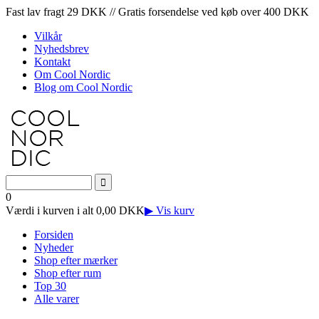
Fast lav fragt 29 DKK // Gratis forsendelse ved køb over 400 DKK
Vilkår
Nyhedsbrev
Kontakt
Om Cool Nordic
Blog om Cool Nordic
0
Værdi i kurven i alt 0,00 DKK
▶ Vis kurv
Forsiden
Nyheder
Shop efter mærker
Shop efter rum
Top 30
Alle varer