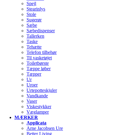
Spejl
Stearinlys
Stole
Sugerør
Sæbe
Sæbedispenser
Tallerken
Taske
Tehætte
Telefon tilbehør
Til vasketøjet
Toiletbørste
Tæppe løber
Tæpper
Ur
Uroer
Urtepotteskjuler
Vandkande
Vaser
Viskestykker
Væglamper
MÆRKER
Applicata
Arne Jacobsen Ure
Better Living