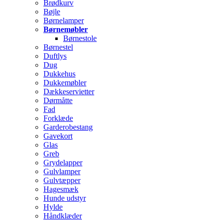
Brødkurv
Bøjle
Børnelamper
Børnemøbler
Børnestole
Børnestel
Duftlys
Dug
Dukkehus
Dukkemøbler
Dækkeservietter
Dørmåtte
Fad
Forklæde
Garderobestang
Gavekort
Glas
Greb
Grydelapper
Gulvlamper
Gulvtæpper
Hagesmæk
Hunde udstyr
Hylde
Håndklæder