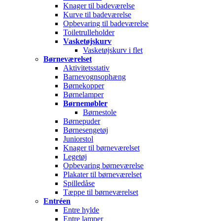
Knager til badeværelse
Kurve til badeværelse
Opbevaring til badeværelse
Toiletrulleholder
Vasketøjskurv
Vasketøjskurv i flet
Børneværelset
Aktivitetsstativ
Barnevognsophæng
Børnekopper
Børnelamper
Børnemøbler
Børnestole
Børnepuder
Børnesengetøj
Juniorstol
Knager til børneværelset
Legetøj
Opbevaring børneværelse
Plakater til børneværelset
Spilledåse
Tæppe til børneværelset
Entréen
Entre hylde
Entre lamper