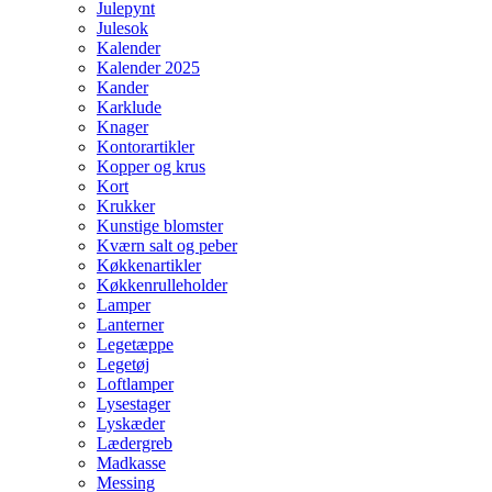
Julepynt
Julesok
Kalender
Kalender 2025
Kander
Karklude
Knager
Kontorartikler
Kopper og krus
Kort
Krukker
Kunstige blomster
Kværn salt og peber
Køkkenartikler
Køkkenrulleholder
Lamper
Lanterner
Legetæppe
Legetøj
Loftlamper
Lysestager
Lyskæder
Lædergreb
Madkasse
Messing