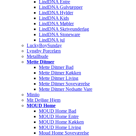
LindDNA Entre
LindDNA Gulvtæpper
LindDNA Hylder
LindDNA Kids
LindDNA Møbler
LindDNA Skriveunderlag
LindDNA Stoneware
LindDNA jul
LuckyBoySunday
Lyngby Porcelæn
Metallbude
Mette Ditmer
Mette Ditmer Bad
Mette Ditmer Køkken
Mette Ditmer Living
Mette Ditmer Soveværelse
Mette Ditmer Nedsatte Vare
Miniio
Mit Dejlige Hjem
MOUD Home
MOUD Home Bad
MOUD Home Entre
MOUD Home Køkken
MOUD Home Living
Moud Home Soveværelse