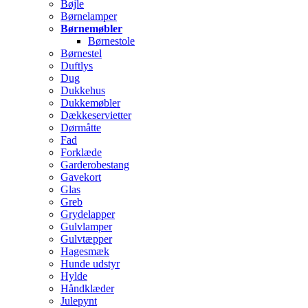
Bøjle
Børnelamper
Børnemøbler
Børnestole
Børnestel
Duftlys
Dug
Dukkehus
Dukkemøbler
Dækkeservietter
Dørmåtte
Fad
Forklæde
Garderobestang
Gavekort
Glas
Greb
Grydelapper
Gulvlamper
Gulvtæpper
Hagesmæk
Hunde udstyr
Hylde
Håndklæder
Julepynt