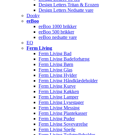
Design Letters Tritan & Ecozen
Design Letters Nedsatte vare
Dooky
eeBoo
eeBoo 1000 brikker
eeBoo 500 brikker
eeBoo nedsatte vare
EO
Ferm Living
Ferm Living Bad
Ferm Living Badeforhæng
Ferm Living Børn
Ferm Living Glas
Ferm Living Hylder
Ferm Living Håndklædeholder
Ferm Living Kurve
Ferm Living Køkken
Ferm Living Lamper
Ferm Living Lysestager
Ferm Living Messing
Ferm Living Plantekasser
Ferm Living Puder
Ferm Living Soveværelse
Ferm Living Spejle
Ferm Living Toiletrulleholder