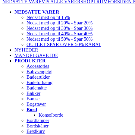
NEDSATTE VARE
VIS ALLE VARER
SHOP i RUM
FORSIDEN
NEDSATTE VARER
Nedsat med op til 15%
Nedsat med op til 20% - Spar 20%
Nedsat med op til 30% - Spar 30%
Nedsat med op til 40% - Spar 40%
Nedsat med op til 50% - Spar 50%
OUTLET SPAR OVER 50% RABAT
NYHEDER
MANDELGAVE IDE
PRODUKTER
Accessories
Babysengetøj
Badeartikler
Badeforhæng
Bademåtte
Bakker
Bamse
Bogstaver
Bord
Konsolborde
Bordlamper
Bordskåner
Brødkurv