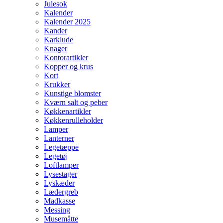
Julesok
Kalender
Kalender 2025
Kander
Karklude
Knager
Kontorartikler
Kopper og krus
Kort
Krukker
Kunstige blomster
Kværn salt og peber
Køkkenartikler
Køkkenrulleholder
Lamper
Lanterner
Legetæppe
Legetøj
Loftlamper
Lysestager
Lyskæder
Lædergreb
Madkasse
Messing
Musemåtte