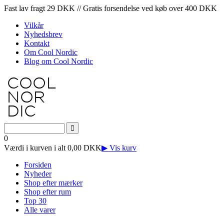
Fast lav fragt 29 DKK // Gratis forsendelse ved køb over 400 DKK
Vilkår
Nyhedsbrev
Kontakt
Om Cool Nordic
Blog om Cool Nordic
0
Værdi i kurven i alt 0,00 DKK
▶ Vis kurv
Forsiden
Nyheder
Shop efter mærker
Shop efter rum
Top 30
Alle varer