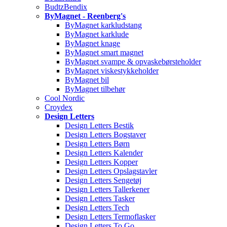
BudtzBendix
ByMagnet - Reenberg's
ByMagnet karkludstang
ByMagnet karklude
ByMagnet knage
ByMagnet smart magnet
ByMagnet svampe & opvaskebørsteholder
ByMagnet viskestykkeholder
ByMagnet bil
ByMagnet tilbehør
Cool Nordic
Croydex
Design Letters
Design Letters Bestik
Design Letters Bogstaver
Design Letters Børn
Design Letters Kalender
Design Letters Kopper
Design Letters Opslagstavler
Design Letters Sengetøj
Design Letters Tallerkener
Design Letters Tasker
Design Letters Tech
Design Letters Termoflasker
Design Letters To Go