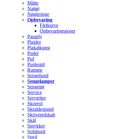
Måtte
Nattøj
Nøgleringe
Opbevaring
Fletkurve
Opbevaringsposer
Paraply
Plaider
Plakatkunst
Puder
Puf
Puslespil
Ramme
Sengebord
Sengelamper
Sengetøj
Service
Servietter
Skoreol
Skraldespand
Skriveredskab
Skål
Smykker
Sofabord
Spejl