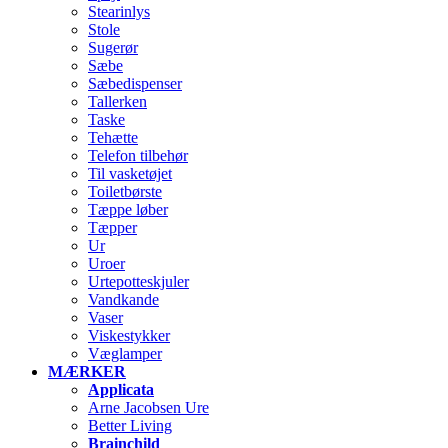
Stearinlys
Stole
Sugerør
Sæbe
Sæbedispenser
Tallerken
Taske
Tehætte
Telefon tilbehør
Til vasketøjet
Toiletbørste
Tæppe løber
Tæpper
Ur
Uroer
Urtepotteskjuler
Vandkande
Vaser
Viskestykker
Væglamper
MÆRKER
Applicata
Arne Jacobsen Ure
Better Living
Brainchild