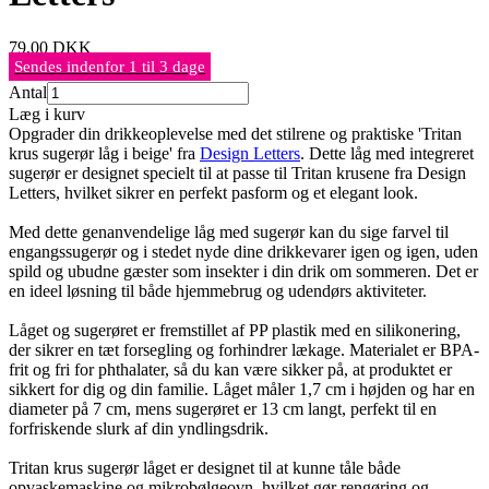
79,00
DKK
Sendes indenfor 1 til 3 dage
Antal
Læg i kurv
Opgrader din drikkeoplevelse med det stilrene og praktiske 'Tritan
krus sugerør låg i beige' fra
Design Letters
. Dette låg med integreret
sugerør er designet specielt til at passe til Tritan krusene fra Design
Letters, hvilket sikrer en perfekt pasform og et elegant look.
Med dette genanvendelige låg med sugerør kan du sige farvel til
engangssugerør og i stedet nyde dine drikkevarer igen og igen, uden
spild og ubudne gæster som insekter i din drik om sommeren. Det er
en ideel løsning til både hjemmebrug og udendørs aktiviteter.
Låget og sugerøret er fremstillet af PP plastik med en silikonering,
der sikrer en tæt forsegling og forhindrer lækage. Materialet er BPA-
frit og fri for phthalater, så du kan være sikker på, at produktet er
sikkert for dig og din familie. Låget måler 1,7 cm i højden og har en
diameter på 7 cm, mens sugerøret er 13 cm langt, perfekt til en
forfriskende slurk af din yndlingsdrik.
Tritan krus sugerør låget er designet til at kunne tåle både
opvaskemaskine og mikrobølgeovn, hvilket gør rengøring og