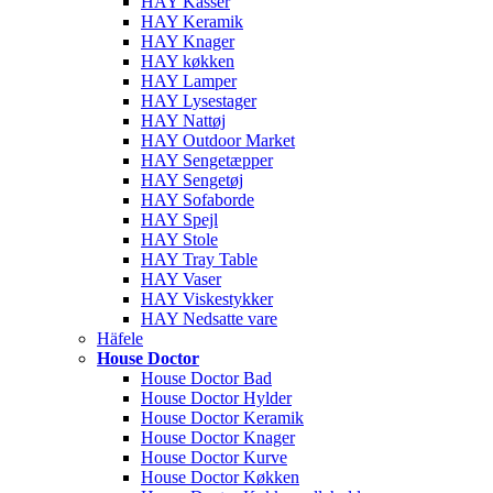
HAY Kasser
HAY Keramik
HAY Knager
HAY køkken
HAY Lamper
HAY Lysestager
HAY Nattøj
HAY Outdoor Market
HAY Sengetæpper
HAY Sengetøj
HAY Sofaborde
HAY Spejl
HAY Stole
HAY Tray Table
HAY Vaser
HAY Viskestykker
HAY Nedsatte vare
Häfele
House Doctor
House Doctor Bad
House Doctor Hylder
House Doctor Keramik
House Doctor Knager
House Doctor Kurve
House Doctor Køkken