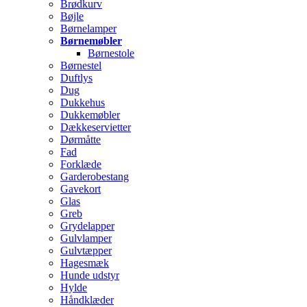
Brødkurv
Bøjle
Børnelamper
Børnemøbler
Børnestole
Børnestel
Duftlys
Dug
Dukkehus
Dukkemøbler
Dækkeservietter
Dørmåtte
Fad
Forklæde
Garderobestang
Gavekort
Glas
Greb
Grydelapper
Gulvlamper
Gulvtæpper
Hagesmæk
Hunde udstyr
Hylde
Håndklæder