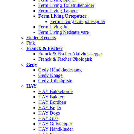
Ferm Living Toiletrulleholder
Ferm Living Tæpper
Ferm Living Urtepotter
Ferm Living Urtepotteskjuler
Ferm Living Jul
Ferm Living Nedsatte vare
FindersKeepers
Fink
Franck & Fischer
Franck & Fischer Aktivitetstæppe
Franck & Fischer Økologisk
Gedy
Gedy Håndklædestang
Gedy Knage
Gedy Toiletbørste
HAY
HAY Bakkeborde
HAY Bakker
HAY Bordben
HAY Bøjler
HAY Dogs
HAY Glas
HAY Gulvtæpper
HAY Håndklæder