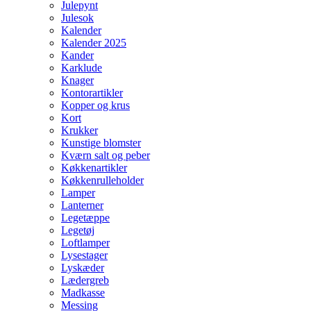
Julepynt
Julesok
Kalender
Kalender 2025
Kander
Karklude
Knager
Kontorartikler
Kopper og krus
Kort
Krukker
Kunstige blomster
Kværn salt og peber
Køkkenartikler
Køkkenrulleholder
Lamper
Lanterner
Legetæppe
Legetøj
Loftlamper
Lysestager
Lyskæder
Lædergreb
Madkasse
Messing