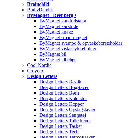
Brainchild
BudtzBendix
ByMagnet - Reenberg's
ByMagnet karkludstang
ByMagnet karklude
ByMagnet knage
ByMagnet smart magnet
ByMagnet svampe & opvaskebørsteholder
ByMagnet viskestykkeholder
ByMagnet bil
ByMagnet tilbehør
Cool Nordic
Croydex
Design Letters
Design Letters Bestik
Design Letters Bogstaver
Design Letters Børn
Design Letters Kalender
Design Letters Kopper
Design Letters Opslagstavler
Design Letters Sengetøj
Design Letters Tallerkener
Design Letters Tasker
Design Letters Tech
Design Letters Termoflasker