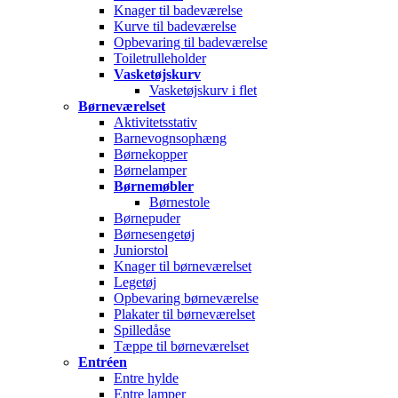
Knager til badeværelse
Kurve til badeværelse
Opbevaring til badeværelse
Toiletrulleholder
Vasketøjskurv
Vasketøjskurv i flet
Børneværelset
Aktivitetsstativ
Barnevognsophæng
Børnekopper
Børnelamper
Børnemøbler
Børnestole
Børnepuder
Børnesengetøj
Juniorstol
Knager til børneværelset
Legetøj
Opbevaring børneværelse
Plakater til børneværelset
Spilledåse
Tæppe til børneværelset
Entréen
Entre hylde
Entre lamper