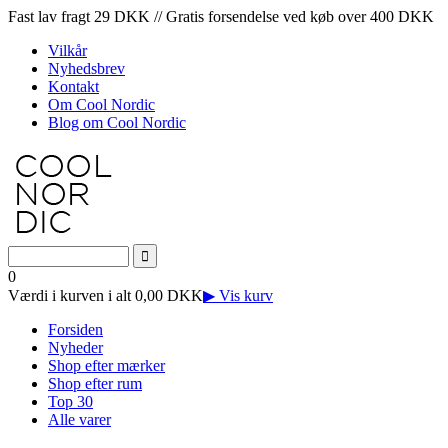
Fast lav fragt 29 DKK // Gratis forsendelse ved køb over 400 DKK
Vilkår
Nyhedsbrev
Kontakt
Om Cool Nordic
Blog om Cool Nordic
0
Værdi i kurven i alt 0,00 DKK
▶ Vis kurv
Forsiden
Nyheder
Shop efter mærker
Shop efter rum
Top 30
Alle varer