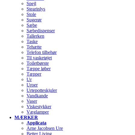
Spejl
Stearinlys
Stole
Sugerør
Sæbe
Sæbedispenser
Tallerken
Taske
Tehætte
Telefon tilbehør
Til vasketøjet
Toiletbørste
Tæppe løber
Tæpper
Ur
Uroer
Urtepotteskjuler
Vandkande
Vaser
Viskestykker
Væglamper
MÆRKER
Applicata
Arne Jacobsen Ure
Better Living