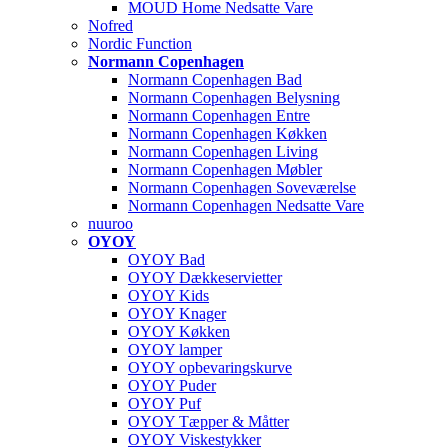
MOUD Home Nedsatte Vare
Nofred
Nordic Function
Normann Copenhagen
Normann Copenhagen Bad
Normann Copenhagen Belysning
Normann Copenhagen Entre
Normann Copenhagen Køkken
Normann Copenhagen Living
Normann Copenhagen Møbler
Normann Copenhagen Soveværelse
Normann Copenhagen Nedsatte Vare
nuuroo
OYOY
OYOY Bad
OYOY Dækkeservietter
OYOY Kids
OYOY Knager
OYOY Køkken
OYOY lamper
OYOY opbevaringskurve
OYOY Puder
OYOY Puf
OYOY Tæpper & Måtter
OYOY Viskestykker