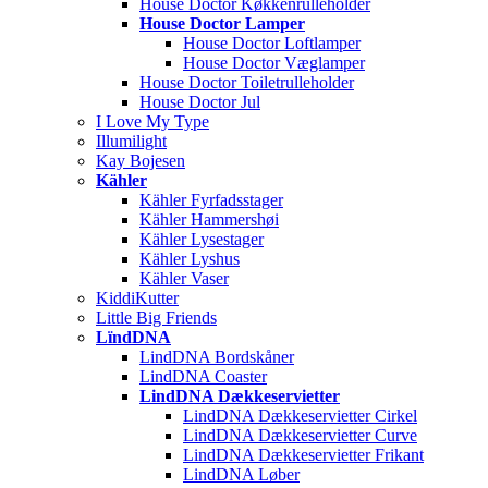
House Doctor Køkkenrulleholder
House Doctor Lamper
House Doctor Loftlamper
House Doctor Væglamper
House Doctor Toiletrulleholder
House Doctor Jul
I Love My Type
Illumilight
Kay Bojesen
Kähler
Kähler Fyrfadsstager
Kähler Hammershøi
Kähler Lysestager
Kähler Lyshus
Kähler Vaser
KiddiKutter
Little Big Friends
LïndDNA
LindDNA Bordskåner
LindDNA Coaster
LindDNA Dækkeservietter
LindDNA Dækkeservietter Cirkel
LindDNA Dækkeservietter Curve
LindDNA Dækkeservietter Frikant
LindDNA Løber