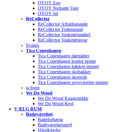
OYOY Zoo
OYOY Nedsatte Vare
OYOY Jul
ReCollector
ReCollector Affaldsspande
ReCollector Toiletspand
ReCollector Vasketøjsmøbel
ReCollector Vasketøjspose
Svanes
Tica Copenhagen
Tica Copenhagen dørmåtter
Tica Copenhagen kontor tæppe
Tica Copenhagen køkken tæpper
Tica Copenhagen skobakker
Tica Copenhagen skoreole
Tica Copenhagen soveværelse tæpper
w:form
We Do Wood
We Do Wood Knagerække
We Do Wood Reol
VÆLG RUM
Badeværelset
Badeforhæng
Badeværelsesspejl
Håndklæder