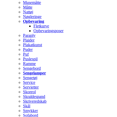
Musemåtte
Måtte
Nattøj
Nøgleringe
Opbevaring
Fletkurve
Opbevaringsposer
Paraply
Plaider
Plakatkunst
Puder
Puf
Puslespil
Ramme
Sengebord
Sengelamper
Sengetøj
Service
Servietter
Skoreol
Skraldespand
Skriveredskab
Skål
Smykker
Sofabord