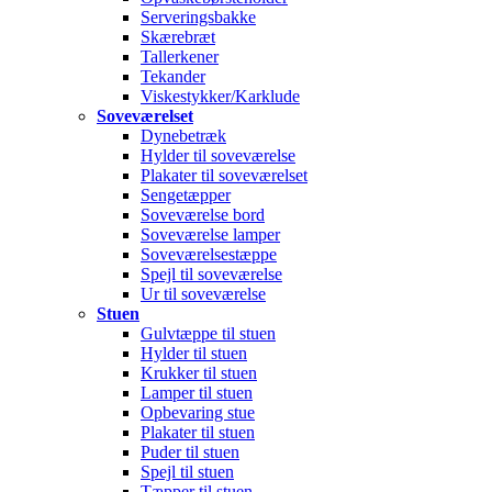
Serveringsbakke
Skærebræt
Tallerkener
Tekander
Viskestykker/Karklude
Soveværelset
Dynebetræk
Hylder til soveværelse
Plakater til soveværelset
Sengetæpper
Soveværelse bord
Soveværelse lamper
Soveværelsestæppe
Spejl til soveværelse
Ur til soveværelse
Stuen
Gulvtæppe til stuen
Hylder til stuen
Krukker til stuen
Lamper til stuen
Opbevaring stue
Plakater til stuen
Puder til stuen
Spejl til stuen
Tæpper til stuen