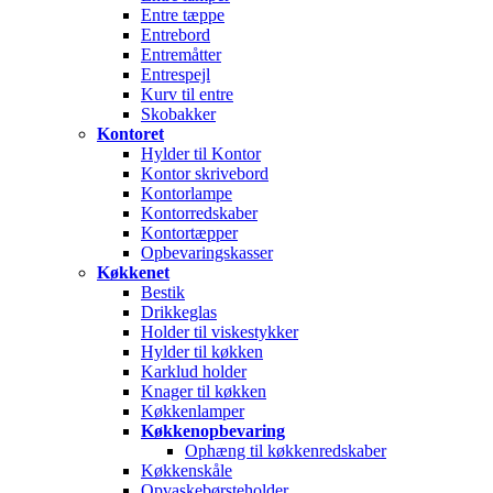
Entre tæppe
Entrebord
Entremåtter
Entrespejl
Kurv til entre
Skobakker
Kontoret
Hylder til Kontor
Kontor skrivebord
Kontorlampe
Kontorredskaber
Kontortæpper
Opbevaringskasser
Køkkenet
Bestik
Drikkeglas
Holder til viskestykker
Hylder til køkken
Karklud holder
Knager til køkken
Køkkenlamper
Køkkenopbevaring
Ophæng til køkkenredskaber
Køkkenskåle
Opvaskebørsteholder