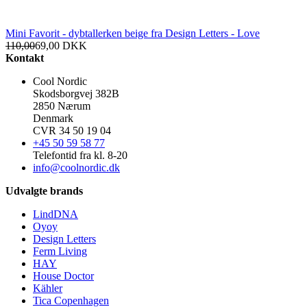
Mini Favorit - dybtallerken beige fra Design Letters - Love
110,00
69,00
DKK
Kontakt
Cool Nordic
Skodsborgvej 382B
2850 Nærum
Denmark
CVR 34 50 19 04
+45 50 59 58 77
Telefontid fra kl. 8-20
info@coolnordic.dk
Udvalgte brands
LindDNA
Oyoy
Design Letters
Ferm Living
HAY
House Doctor
Kähler
Tica Copenhagen