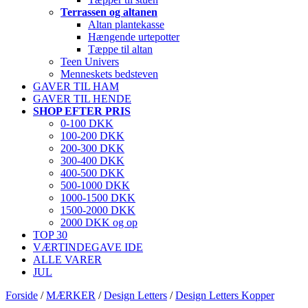
Terrassen og altanen
Altan plantekasse
Hængende urtepotter
Tæppe til altan
Teen Univers
Menneskets bedsteven
GAVER TIL HAM
GAVER TIL HENDE
SHOP EFTER PRIS
0-100 DKK
100-200 DKK
200-300 DKK
300-400 DKK
400-500 DKK
500-1000 DKK
1000-1500 DKK
1500-2000 DKK
2000 DKK og op
TOP 30
VÆRTINDEGAVE IDE
ALLE VARER
JUL
Forside
/
MÆRKER
/
Design Letters
/
Design Letters Kopper