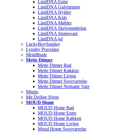
LindDNA Entre
LindDNA Gulvtæpper
LindDNA Hylder
LindDNA Kids
LindDNA Møbler
LindDNA Skriveunderlag
LindDNA Stoneware
LindDNA jul
LuckyBoySunday
Lyngby Porcelæn
Metallbude
Mette Ditmer
Mette Ditmer Bad
Mette Ditmer Køkken
Mette Ditmer Living
Mette Ditmer Soveværelse
Mette Ditmer Nedsatte Vare
Miniio
Mit Dejlige Hjem
MOUD Home
MOUD Home Bad
MOUD Home Entre
MOUD Home Køkken
MOUD Home Living
Moud Home Soveværelse