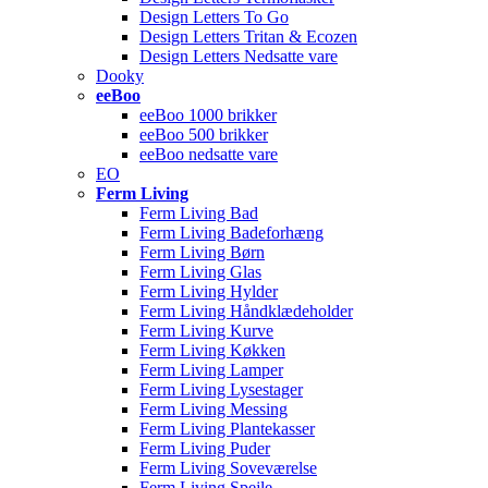
Design Letters To Go
Design Letters Tritan & Ecozen
Design Letters Nedsatte vare
Dooky
eeBoo
eeBoo 1000 brikker
eeBoo 500 brikker
eeBoo nedsatte vare
EO
Ferm Living
Ferm Living Bad
Ferm Living Badeforhæng
Ferm Living Børn
Ferm Living Glas
Ferm Living Hylder
Ferm Living Håndklædeholder
Ferm Living Kurve
Ferm Living Køkken
Ferm Living Lamper
Ferm Living Lysestager
Ferm Living Messing
Ferm Living Plantekasser
Ferm Living Puder
Ferm Living Soveværelse
Ferm Living Spejle