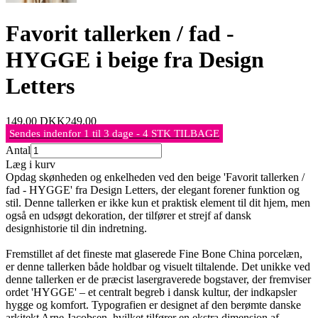
Favorit tallerken / fad -
HYGGE i beige fra Design
Letters
149,00
DKK
249,00
Sendes indenfor 1 til 3 dage - 4 STK TILBAGE
Antal
Læg i kurv
Opdag skønheden og enkelheden ved den beige 'Favorit tallerken /
fad - HYGGE' fra Design Letters, der elegant forener funktion og
stil. Denne tallerken er ikke kun et praktisk element til dit hjem, men
også en udsøgt dekoration, der tilfører et strejf af dansk
designhistorie til din indretning.
Fremstillet af det fineste mat glaserede Fine Bone China porcelæn,
er denne tallerken både holdbar og visuelt tiltalende. Det unikke ved
denne tallerken er de præcist lasergraverede bogstaver, der fremviser
ordet 'HYGGE' – et centralt begreb i dansk kultur, der indkapsler
hygge og komfort. Typografien er designet af den berømte danske
arkitekt Arne Jacobsen, hvilket tilfører en ekstra dimension af