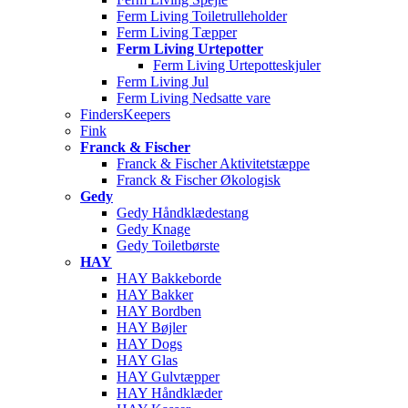
Ferm Living Toiletrulleholder
Ferm Living Tæpper
Ferm Living Urtepotter
Ferm Living Urtepotteskjuler
Ferm Living Jul
Ferm Living Nedsatte vare
FindersKeepers
Fink
Franck & Fischer
Franck & Fischer Aktivitetstæppe
Franck & Fischer Økologisk
Gedy
Gedy Håndklædestang
Gedy Knage
Gedy Toiletbørste
HAY
HAY Bakkeborde
HAY Bakker
HAY Bordben
HAY Bøjler
HAY Dogs
HAY Glas
HAY Gulvtæpper
HAY Håndklæder