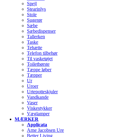
Spejl
Stearinlys
Stole
Sugerør
Sæbe
Sæbedispenser
Tallerken
Taske
Tehætte
Telefon tilbehør
Til vasketøjet
Toiletbørste
Tæppe løber
Tæpper
Ur
Uroer
Urtepotteskjuler
Vandkande
Vaser
Viskestykker
Væglamper
MÆRKER
Applicata
Arne Jacobsen Ure
Better Living