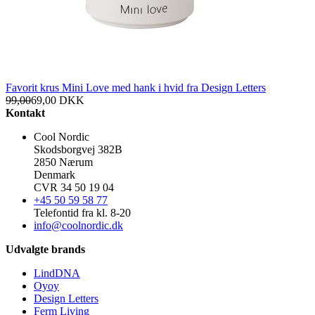
Favorit krus Mini Love med hank i hvid fra Design Letters
99,00
69,00
DKK
Kontakt
Cool Nordic
Skodsborgvej 382B
2850 Nærum
Denmark
CVR 34 50 19 04
+45 50 59 58 77
Telefontid fra kl. 8-20
info@coolnordic.dk
Udvalgte brands
LindDNA
Oyoy
Design Letters
Ferm Living