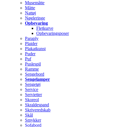
Musemåtte
Måtte
Nattøj
Nøgleringe
Opbevaring
Fletkurve
Opbevaringsposer
Paraply
Plaider
Plakatkunst
Puder
Puf
Puslespil
Ramme
Sengebord
Sengelamper
Sengetøj
Service
Servietter
Skoreol
Skraldespand
Skriveredskab
Skål
Smykker
Sofabord