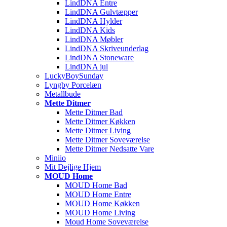
LindDNA Entre
LindDNA Gulvtæpper
LindDNA Hylder
LindDNA Kids
LindDNA Møbler
LindDNA Skriveunderlag
LindDNA Stoneware
LindDNA jul
LuckyBoySunday
Lyngby Porcelæn
Metallbude
Mette Ditmer
Mette Ditmer Bad
Mette Ditmer Køkken
Mette Ditmer Living
Mette Ditmer Soveværelse
Mette Ditmer Nedsatte Vare
Miniio
Mit Dejlige Hjem
MOUD Home
MOUD Home Bad
MOUD Home Entre
MOUD Home Køkken
MOUD Home Living
Moud Home Soveværelse