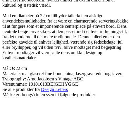
kulturel og æstetisk værdi.
Med en diameter på 22 cm tilbyder tallerkenen alsidige
anvendelsesmuligheder, fra at være en charmerende serveringsbakke
til at fungere som et imponerende centerpiece på ethvert bord. Dens
neutrale beige farve sikrer, at den passer ind i enhver indretningsstil,
fra det moderne til det mere traditionelle. Denne tallerken er den
perfekte gaveidé til enhver lejlighed, værende sig fødselsdage, jul
eller bryllupper, og vil uden tvivl blive modtaget med begejstring.
Enhver modtager vil værdsætte dens unikke design og
kvalitetsmaterialer.
Mål: Ø22 cm
Materiale: mat glaseret fine bone china, lasergraverede bogstaver.
Typography: Arne Jacobsen’s Vintage ABC.
Varenummer:
10101013BEIGEHYGGE
Se alle produkter fra
Design Letters
Måske er du også interesseret i følgende produkter