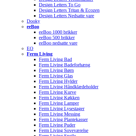
Design Letters To Go
Design Letters Tritan & Ecozen
Design Letters Nedsatte vare
Dooky
eeBoo
eeBoo 1000 brikker
eeBoo 500 brikker
eeBoo nedsatte vare
EO
Ferm Living
Ferm Living Bad
Ferm Living Badeforhæng
Ferm Living Børn
Ferm Living Glas
Ferm Living Hylder
Ferm Living Håndklædeholder
Ferm Living Kurve
Ferm Living Køkken
Ferm Living Lamper
Ferm Living Lysestager
Ferm Living Messing
Ferm Living Plantekasser
Ferm Living Puder
Ferm Living Soveværelse
Ferm Living Spejle