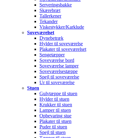
Serveringsbakke
Skærebræt
Tallerkener
Tekander
Viskestykker/Karklude
Soveværelset
Dynebetræk
Hylder til soveværelse
Plakater til soveværelset
Sengetæpper
Soveværelse bord
Soveværelse lamper
Soveværelsestæppe
Spejl til soveværelse
Ur til soveværelse
Stuen
Gulvtæppe til stuen
Hylder til stuen
Krukker til stuen
Lamper til stuen
Opbevaring stue
Plakater til stuen
Puder til stuen
Spejl til stuen
Tæpper til stuen