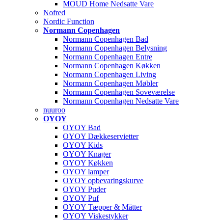
MOUD Home Nedsatte Vare
Nofred
Nordic Function
Normann Copenhagen
Normann Copenhagen Bad
Normann Copenhagen Belysning
Normann Copenhagen Entre
Normann Copenhagen Køkken
Normann Copenhagen Living
Normann Copenhagen Møbler
Normann Copenhagen Soveværelse
Normann Copenhagen Nedsatte Vare
nuuroo
OYOY
OYOY Bad
OYOY Dækkeservietter
OYOY Kids
OYOY Knager
OYOY Køkken
OYOY lamper
OYOY opbevaringskurve
OYOY Puder
OYOY Puf
OYOY Tæpper & Måtter
OYOY Viskestykker