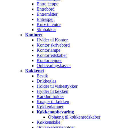
Entre tæppe
Entrebord
Entremåtter
Entrespejl
Kurv til entre
Skobakker
Kontoret
Hylder til Kontor
Kontor skrivebord
Kontorlampe
Kontorredskaber
Kontortæpper
Opbevaringskasser
Køkkenet
Bestik
Drikkeglas
Holder til viskestykker
Hylder til køkken
Karklud holder
Knager til køkken
Køkkenlamper
Køkkenopbevaring
Ophæng til køkkenredskaber
Køkkenskåle
Opvaskebørsteholder