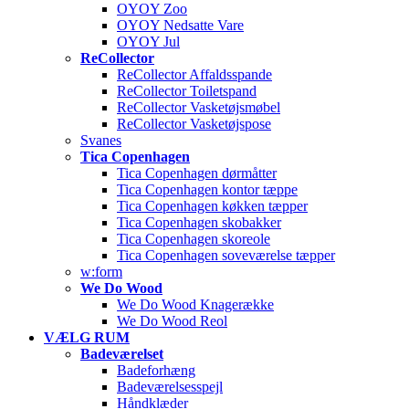
OYOY Zoo
OYOY Nedsatte Vare
OYOY Jul
ReCollector
ReCollector Affaldsspande
ReCollector Toiletspand
ReCollector Vasketøjsmøbel
ReCollector Vasketøjspose
Svanes
Tica Copenhagen
Tica Copenhagen dørmåtter
Tica Copenhagen kontor tæppe
Tica Copenhagen køkken tæpper
Tica Copenhagen skobakker
Tica Copenhagen skoreole
Tica Copenhagen soveværelse tæpper
w:form
We Do Wood
We Do Wood Knagerække
We Do Wood Reol
VÆLG RUM
Badeværelset
Badeforhæng
Badeværelsesspejl
Håndklæder