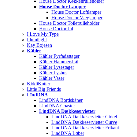
House Doctor Køkkenrulleholder
House Doctor Lamper
House Doctor Loftlamper
House Doctor Væglamper
House Doctor Toiletrulleholder
House Doctor Jul
I Love My Type
Illumilight
Kay Bojesen
Kähler
Kähler Fyrfadsstager
Kähler Hammershøi
Kähler Lysestager
Kähler Lyshus
Kähler Vaser
KiddiKutter
Little Big Friends
LïndDNA
LindDNA Bordskåner
LindDNA Coaster
LindDNA Dækkeservietter
LindDNA Dækkeservietter Cirkel
LindDNA Dækkeservietter Curve
LindDNA Dækkeservietter Frikant
LindDNA Løber