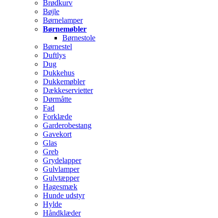
Brødkurv
Bøjle
Børnelamper
Børnemøbler
Børnestole
Børnestel
Duftlys
Dug
Dukkehus
Dukkemøbler
Dækkeservietter
Dørmåtte
Fad
Forklæde
Garderobestang
Gavekort
Glas
Greb
Grydelapper
Gulvlamper
Gulvtæpper
Hagesmæk
Hunde udstyr
Hylde
Håndklæder