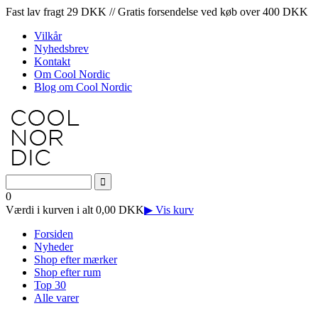
Fast lav fragt 29 DKK // Gratis forsendelse ved køb over 400 DKK
Vilkår
Nyhedsbrev
Kontakt
Om Cool Nordic
Blog om Cool Nordic
0
Værdi i kurven i alt 0,00 DKK
▶ Vis kurv
Forsiden
Nyheder
Shop efter mærker
Shop efter rum
Top 30
Alle varer