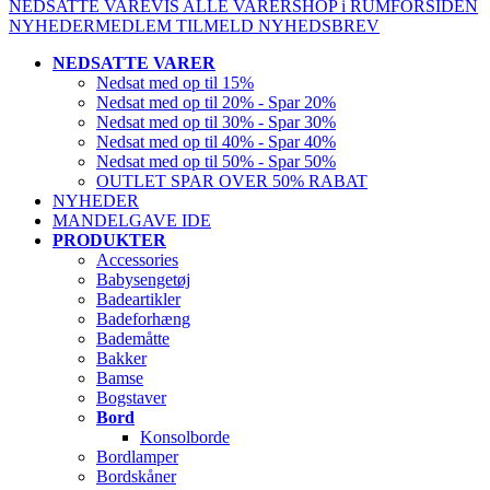
NEDSATTE VARE
VIS ALLE VARER
SHOP i RUM
FORSIDEN
NYHEDER
MEDLEM
TILMELD NYHEDSBREV
NEDSATTE VARER
Nedsat med op til 15%
Nedsat med op til 20% - Spar 20%
Nedsat med op til 30% - Spar 30%
Nedsat med op til 40% - Spar 40%
Nedsat med op til 50% - Spar 50%
OUTLET SPAR OVER 50% RABAT
NYHEDER
MANDELGAVE IDE
PRODUKTER
Accessories
Babysengetøj
Badeartikler
Badeforhæng
Bademåtte
Bakker
Bamse
Bogstaver
Bord
Konsolborde
Bordlamper
Bordskåner