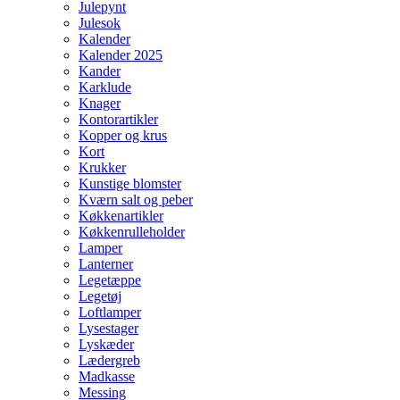
Julepynt
Julesok
Kalender
Kalender 2025
Kander
Karklude
Knager
Kontorartikler
Kopper og krus
Kort
Krukker
Kunstige blomster
Kværn salt og peber
Køkkenartikler
Køkkenrulleholder
Lamper
Lanterner
Legetæppe
Legetøj
Loftlamper
Lysestager
Lyskæder
Lædergreb
Madkasse
Messing