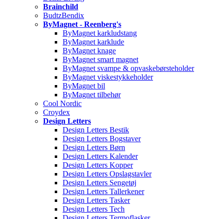
Brainchild
BudtzBendix
ByMagnet - Reenberg's
ByMagnet karkludstang
ByMagnet karklude
ByMagnet knage
ByMagnet smart magnet
ByMagnet svampe & opvaskebørsteholder
ByMagnet viskestykkeholder
ByMagnet bil
ByMagnet tilbehør
Cool Nordic
Croydex
Design Letters
Design Letters Bestik
Design Letters Bogstaver
Design Letters Børn
Design Letters Kalender
Design Letters Kopper
Design Letters Opslagstavler
Design Letters Sengetøj
Design Letters Tallerkener
Design Letters Tasker
Design Letters Tech
Design Letters Termoflasker