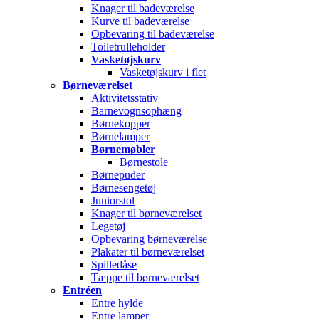
Knager til badeværelse
Kurve til badeværelse
Opbevaring til badeværelse
Toiletrulleholder
Vasketøjskurv
Vasketøjskurv i flet
Børneværelset
Aktivitetsstativ
Barnevognsophæng
Børnekopper
Børnelamper
Børnemøbler
Børnestole
Børnepuder
Børnesengetøj
Juniorstol
Knager til børneværelset
Legetøj
Opbevaring børneværelse
Plakater til børneværelset
Spilledåse
Tæppe til børneværelset
Entréen
Entre hylde
Entre lamper