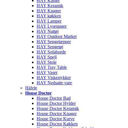
HAY Kasser
HAY Keramik
HAY Knager
HAY køkken
HAY Lamper
HAY Lysestager
HAY Nattøj
HAY Outdoor Market
HAY Sengetæpper
HAY Sengetøj
HAY Sofaborde
HAY Spejl
HAY Stole
HAY Tray Table
HAY Vaser
HAY Viskestykker
HAY Nedsatte vare
Häfele
House Doctor
House Doctor Bad
House Doctor Hylder
House Doctor Keramik
House Doctor Knager
House Doctor Kurve
House Doctor Køkken