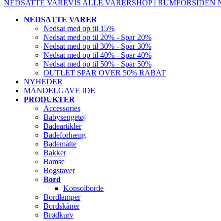
NEDSATTE VARE
VIS ALLE VARER
SHOP i RUM
FORSIDEN
NEDSATTE VARER
Nedsat med op til 15%
Nedsat med op til 20% - Spar 20%
Nedsat med op til 30% - Spar 30%
Nedsat med op til 40% - Spar 40%
Nedsat med op til 50% - Spar 50%
OUTLET SPAR OVER 50% RABAT
NYHEDER
MANDELGAVE IDE
PRODUKTER
Accessories
Babysengetøj
Badeartikler
Badeforhæng
Bademåtte
Bakker
Bamse
Bogstaver
Bord
Konsolborde
Bordlamper
Bordskåner
Brødkurv