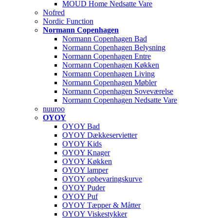
MOUD Home Nedsatte Vare
Nofred
Nordic Function
Normann Copenhagen
Normann Copenhagen Bad
Normann Copenhagen Belysning
Normann Copenhagen Entre
Normann Copenhagen Køkken
Normann Copenhagen Living
Normann Copenhagen Møbler
Normann Copenhagen Soveværelse
Normann Copenhagen Nedsatte Vare
nuuroo
OYOY
OYOY Bad
OYOY Dækkeservietter
OYOY Kids
OYOY Knager
OYOY Køkken
OYOY lamper
OYOY opbevaringskurve
OYOY Puder
OYOY Puf
OYOY Tæpper & Måtter
OYOY Viskestykker