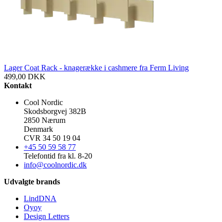
Lager Coat Rack - knagerække i cashmere fra Ferm Living
499,00
DKK
Kontakt
Cool Nordic
Skodsborgvej 382B
2850 Nærum
Denmark
CVR 34 50 19 04
+45 50 59 58 77
Telefontid fra kl. 8-20
info@coolnordic.dk
Udvalgte brands
LindDNA
Oyoy
Design Letters