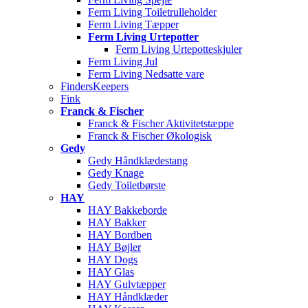
Ferm Living Toiletrulleholder
Ferm Living Tæpper
Ferm Living Urtepotter
Ferm Living Urtepotteskjuler
Ferm Living Jul
Ferm Living Nedsatte vare
FindersKeepers
Fink
Franck & Fischer
Franck & Fischer Aktivitetstæppe
Franck & Fischer Økologisk
Gedy
Gedy Håndklædestang
Gedy Knage
Gedy Toiletbørste
HAY
HAY Bakkeborde
HAY Bakker
HAY Bordben
HAY Bøjler
HAY Dogs
HAY Glas
HAY Gulvtæpper
HAY Håndklæder