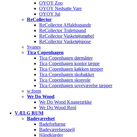
OYOY Zoo
OYOY Nedsatte Vare
OYOY Jul
ReCollector
ReCollector Affaldsspande
ReCollector Toiletspand
ReCollector Vasketøjsmøbel
ReCollector Vasketøjspose
Svanes
Tica Copenhagen
Tica Copenhagen dørmåtter
Tica Copenhagen kontor tæppe
Tica Copenhagen køkken tæpper
Tica Copenhagen skobakker
Tica Copenhagen skoreole
Tica Copenhagen soveværelse tæpper
w:form
We Do Wood
We Do Wood Knagerække
We Do Wood Reol
VÆLG RUM
Badeværelset
Badeforhæng
Badeværelsesspejl
Håndklæder