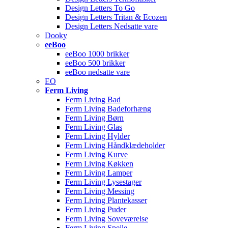
Design Letters To Go
Design Letters Tritan & Ecozen
Design Letters Nedsatte vare
Dooky
eeBoo
eeBoo 1000 brikker
eeBoo 500 brikker
eeBoo nedsatte vare
EO
Ferm Living
Ferm Living Bad
Ferm Living Badeforhæng
Ferm Living Børn
Ferm Living Glas
Ferm Living Hylder
Ferm Living Håndklædeholder
Ferm Living Kurve
Ferm Living Køkken
Ferm Living Lamper
Ferm Living Lysestager
Ferm Living Messing
Ferm Living Plantekasser
Ferm Living Puder
Ferm Living Soveværelse
Ferm Living Spejle