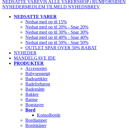
NEDSATTE VARE
VIS ALLE VARER
SHOP i RUM
FORSIDEN
NYHEDER
MEDLEM
TILMELD NYHEDSBREV
NEDSATTE VARER
Nedsat med op til 15%
Nedsat med op til 20% - Spar 20%
Nedsat med op til 30% - Spar 30%
Nedsat med op til 40% - Spar 40%
Nedsat med op til 50% - Spar 50%
OUTLET SPAR OVER 50% RABAT
NYHEDER
MANDELGAVE IDE
PRODUKTER
Accessories
Babysengetøj
Badeartikler
Badeforhæng
Bademåtte
Bakker
Bamse
Bogstaver
Bord
Konsolborde
Bordlamper
Bordskåner