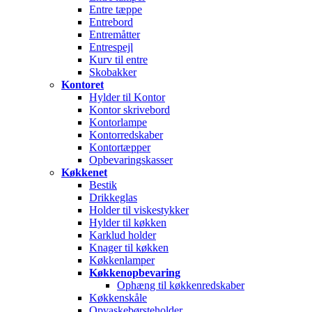
Entre tæppe
Entrebord
Entremåtter
Entrespejl
Kurv til entre
Skobakker
Kontoret
Hylder til Kontor
Kontor skrivebord
Kontorlampe
Kontorredskaber
Kontortæpper
Opbevaringskasser
Køkkenet
Bestik
Drikkeglas
Holder til viskestykker
Hylder til køkken
Karklud holder
Knager til køkken
Køkkenlamper
Køkkenopbevaring
Ophæng til køkkenredskaber
Køkkenskåle
Opvaskebørsteholder