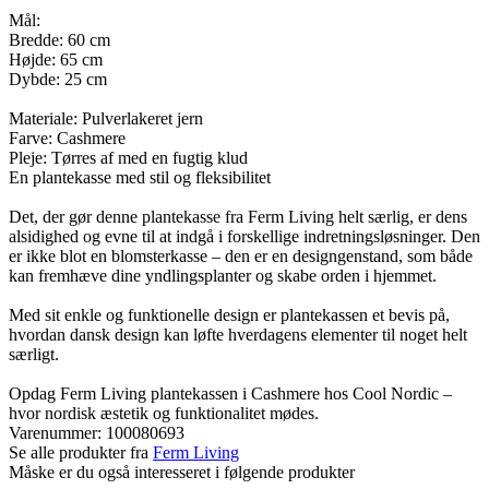
Mål:
Bredde: 60 cm
Højde: 65 cm
Dybde: 25 cm
Materiale: Pulverlakeret jern
Farve: Cashmere
Pleje: Tørres af med en fugtig klud
En plantekasse med stil og fleksibilitet
Det, der gør denne plantekasse fra Ferm Living helt særlig, er dens
alsidighed og evne til at indgå i forskellige indretningsløsninger. Den
er ikke blot en blomsterkasse – den er en designgenstand, som både
kan fremhæve dine yndlingsplanter og skabe orden i hjemmet.
Med sit enkle og funktionelle design er plantekassen et bevis på,
hvordan dansk design kan løfte hverdagens elementer til noget helt
særligt.
Opdag Ferm Living plantekassen i Cashmere hos Cool Nordic –
hvor nordisk æstetik og funktionalitet mødes.
Varenummer:
100080693
Se alle produkter fra
Ferm Living
Måske er du også interesseret i følgende produkter