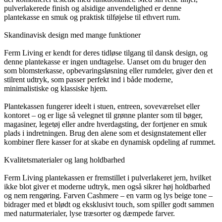
pulverlakerede finish og alsidige anvendelighed er denne
plantekasse en smuk og praktisk tilføjelse til ethvert rum.
Skandinavisk design med mange funktioner
Ferm Living er kendt for deres tidløse tilgang til dansk design, og
denne plantekasse er ingen undtagelse. Uanset om du bruger den
som blomsterkasse, opbevaringsløsning eller rumdeler, giver den et
stilrent udtryk, som passer perfekt ind i både moderne,
minimalistiske og klassiske hjem.
Plantekassen fungerer ideelt i stuen, entreen, soveværelset eller
kontoret – og er lige så velegnet til grønne planter som til bøger,
magasiner, legetøj eller andre hverdagsting, der fortjener en smuk
plads i indretningen. Brug den alene som et designstatement eller
kombiner flere kasser for at skabe en dynamisk opdeling af rummet.
Kvalitetsmaterialer og lang holdbarhed
Ferm Living plantekassen er fremstillet i pulverlakeret jern, hvilket
ikke blot giver et moderne udtryk, men også sikrer høj holdbarhed
og nem rengøring. Farven Cashmere – en varm og lys beige tone –
bidrager med et blødt og eksklusivt touch, som spiller godt sammen
med naturmaterialer, lyse træsorter og dæmpede farver.