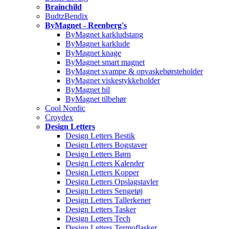
Brainchild
BudtzBendix
ByMagnet - Reenberg's
ByMagnet karkludstang
ByMagnet karklude
ByMagnet knage
ByMagnet smart magnet
ByMagnet svampe & opvaskebørsteholder
ByMagnet viskestykkeholder
ByMagnet bil
ByMagnet tilbehør
Cool Nordic
Croydex
Design Letters
Design Letters Bestik
Design Letters Bogstaver
Design Letters Børn
Design Letters Kalender
Design Letters Kopper
Design Letters Opslagstavler
Design Letters Sengetøj
Design Letters Tallerkener
Design Letters Tasker
Design Letters Tech
Design Letters Termoflasker