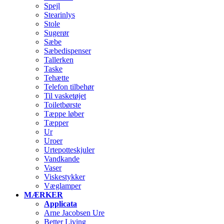
Spejl
Stearinlys
Stole
Sugerør
Sæbe
Sæbedispenser
Tallerken
Taske
Tehætte
Telefon tilbehør
Til vasketøjet
Toiletbørste
Tæppe løber
Tæpper
Ur
Uroer
Urtepotteskjuler
Vandkande
Vaser
Viskestykker
Væglamper
MÆRKER
Applicata
Arne Jacobsen Ure
Better Living