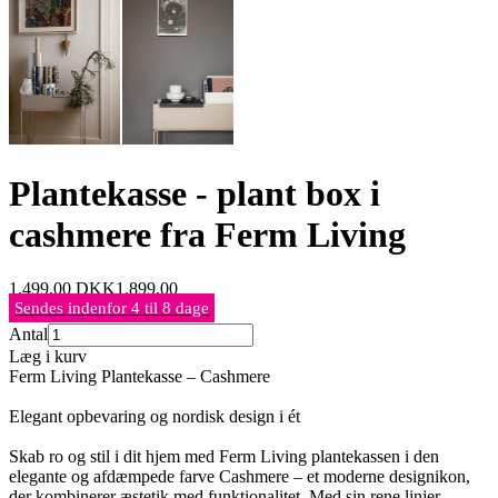
Plantekasse - plant box i
cashmere fra Ferm Living
1.499,00
DKK
1.899,00
Sendes indenfor 4 til 8 dage
Antal
Læg i kurv
Ferm Living Plantekasse – Cashmere
Elegant opbevaring og nordisk design i ét
Skab ro og stil i dit hjem med Ferm Living plantekassen i den
elegante og afdæmpede farve Cashmere – et moderne designikon,
der kombinerer æstetik med funktionalitet. Med sin rene linjer,