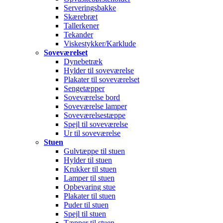
Serveringsbakke
Skærebræt
Tallerkener
Tekander
Viskestykker/Karklude
Soveværelset
Dynebetræk
Hylder til soveværelse
Plakater til soveværelset
Sengetæpper
Soveværelse bord
Soveværelse lamper
Soveværelsestæppe
Spejl til soveværelse
Ur til soveværelse
Stuen
Gulvtæppe til stuen
Hylder til stuen
Krukker til stuen
Lamper til stuen
Opbevaring stue
Plakater til stuen
Puder til stuen
Spejl til stuen
Tæpper til stuen