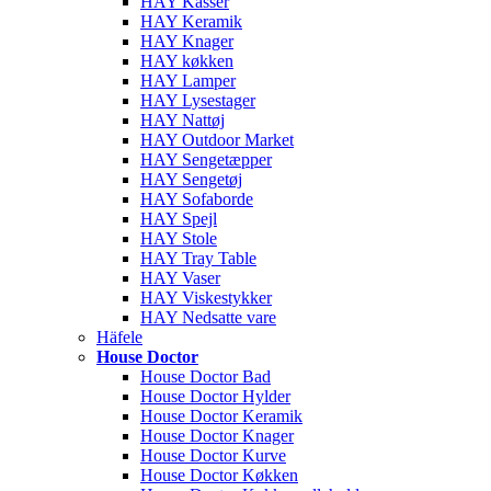
HAY Kasser
HAY Keramik
HAY Knager
HAY køkken
HAY Lamper
HAY Lysestager
HAY Nattøj
HAY Outdoor Market
HAY Sengetæpper
HAY Sengetøj
HAY Sofaborde
HAY Spejl
HAY Stole
HAY Tray Table
HAY Vaser
HAY Viskestykker
HAY Nedsatte vare
Häfele
House Doctor
House Doctor Bad
House Doctor Hylder
House Doctor Keramik
House Doctor Knager
House Doctor Kurve
House Doctor Køkken