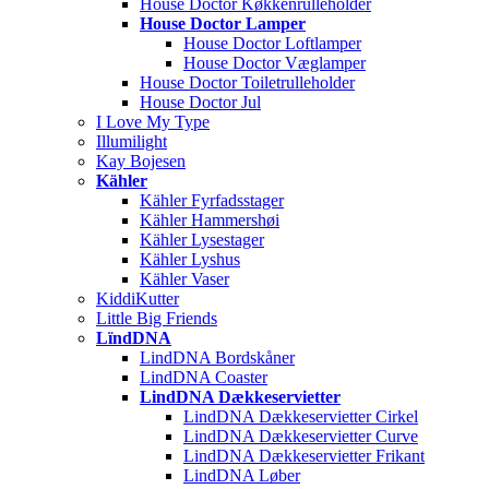
House Doctor Køkkenrulleholder
House Doctor Lamper
House Doctor Loftlamper
House Doctor Væglamper
House Doctor Toiletrulleholder
House Doctor Jul
I Love My Type
Illumilight
Kay Bojesen
Kähler
Kähler Fyrfadsstager
Kähler Hammershøi
Kähler Lysestager
Kähler Lyshus
Kähler Vaser
KiddiKutter
Little Big Friends
LïndDNA
LindDNA Bordskåner
LindDNA Coaster
LindDNA Dækkeservietter
LindDNA Dækkeservietter Cirkel
LindDNA Dækkeservietter Curve
LindDNA Dækkeservietter Frikant
LindDNA Løber