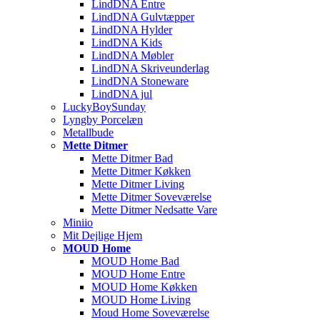
LindDNA Entre
LindDNA Gulvtæpper
LindDNA Hylder
LindDNA Kids
LindDNA Møbler
LindDNA Skriveunderlag
LindDNA Stoneware
LindDNA jul
LuckyBoySunday
Lyngby Porcelæn
Metallbude
Mette Ditmer
Mette Ditmer Bad
Mette Ditmer Køkken
Mette Ditmer Living
Mette Ditmer Soveværelse
Mette Ditmer Nedsatte Vare
Miniio
Mit Dejlige Hjem
MOUD Home
MOUD Home Bad
MOUD Home Entre
MOUD Home Køkken
MOUD Home Living
Moud Home Soveværelse