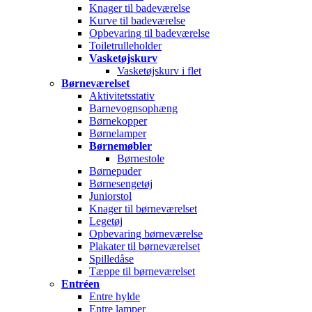
Knager til badeværelse
Kurve til badeværelse
Opbevaring til badeværelse
Toiletrulleholder
Vasketøjskurv
Vasketøjskurv i flet
Børneværelset
Aktivitetsstativ
Barnevognsophæng
Børnekopper
Børnelamper
Børnemøbler
Børnestole
Børnepuder
Børnesengetøj
Juniorstol
Knager til børneværelset
Legetøj
Opbevaring børneværelse
Plakater til børneværelset
Spilledåse
Tæppe til børneværelset
Entréen
Entre hylde
Entre lamper