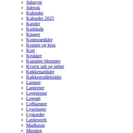
Julepynt
Julesok
Kalender
Kalender 2025
Kander
Karklude
Knager
Kontorartikler
Kopper og krus
Kort
Krukker
Kunstige blomster
Kværn salt og peber
Køkkenartikler
Køkkenrulleholder
Lamper
Lanterner
Legetæppe
Legetøj
Loftlamper
Lysestager
Lyskæder
Lædergreb
Madkasse
Messing