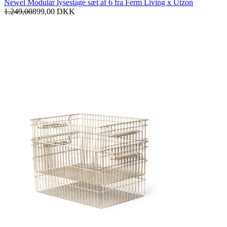
Newel Modular lysestage sæt af 6 fra Ferm Living x Utzon
1.249,00
899,00
DKK