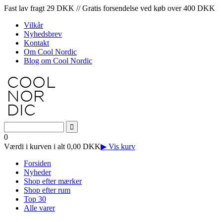
Fast lav fragt 29 DKK // Gratis forsendelse ved køb over 400 DKK
Vilkår
Nyhedsbrev
Kontakt
Om Cool Nordic
Blog om Cool Nordic
0
Værdi i kurven i alt 0,00 DKK
▶ Vis kurv
Forsiden
Nyheder
Shop efter mærker
Shop efter rum
Top 30
Alle varer