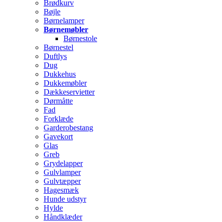
Brødkurv
Bøjle
Børnelamper
Børnemøbler
Børnestole
Børnestel
Duftlys
Dug
Dukkehus
Dukkemøbler
Dækkeservietter
Dørmåtte
Fad
Forklæde
Garderobestang
Gavekort
Glas
Greb
Grydelapper
Gulvlamper
Gulvtæpper
Hagesmæk
Hunde udstyr
Hylde
Håndklæder