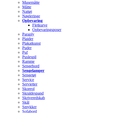
Musemåtte
Måtte
Nattøj
Nøgleringe
Opbevaring
Fletkurve
Opbevaringsposer
Paraply
Plaider
Plakatkunst
Puder
Puf
Puslespil
Ramme
Sengebord
Sengelamper
Sengetøj
Service
Servietter
Skoreol
Skraldespand
Skriveredskab
Skål
Smykker
Sofabord