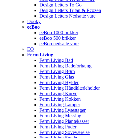
Design Letters To Go
Design Letters Tritan & Ecozen
Design Letters Nedsatte vare
Dooky
eeBoo
eeBoo 1000 brikker
eeBoo 500 brikker
eeBoo nedsatte vare
EO
Ferm Living
Ferm Living Bad
Ferm Living Badeforhæng
Ferm Living Børn
Ferm Living Glas
Ferm Living Hylder
Ferm Living Håndklædeholder
Ferm Living Kurve
Ferm Living Køkken
Ferm Living Lamper
Ferm Living Lysestager
Ferm Living Messing
Ferm Living Plantekasser
Ferm Living Puder
Ferm Living Soveværelse
Ferm Living Spejle