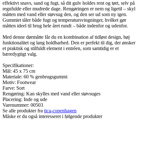
effektivt snavs, sand og fugt, så dit gulv holdes rent og tørt, selv på
regnfulde eller mudrede dage. Rengøringen er nem og ligetil – skyl
måtten med vand eller støvsug den, og den ser ud som ny igen.
Gummiet tåler både fugt og temperatursvingninger, hvilket gør
måtten ideel til brug hele året rundt – både indenfor og udenfor.
Med denne dørmåtte får du en kombination af tidløst design, høj
funktionalitet og lang holdbarhed. Den er perfekt til dig, der ønsker
et praktisk og stilfuldt element i entréen, som samtidig er et
bæredygtigt valg.
Specifikationer:
Mål: 45 x 75 cm
Materiale: 60 % genbrugsgummi
Motiv: Footwear
Farve: Sort
Rengøring: Kan skylles med vand eller støvsuges
Placering: Inde og ude
Varenummer:
00503
Se alle produkter fra
tica-copenhagen
Måske er du også interesseret i følgende produkter