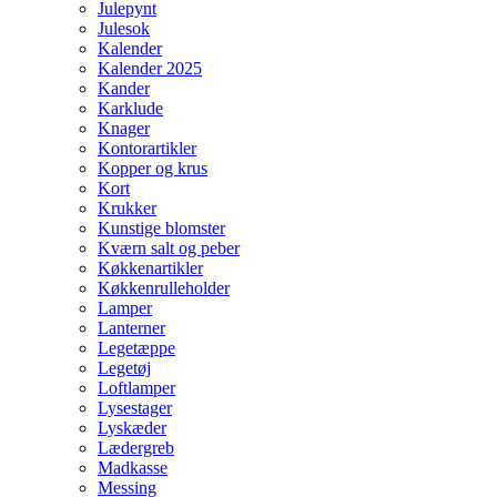
Julepynt
Julesok
Kalender
Kalender 2025
Kander
Karklude
Knager
Kontorartikler
Kopper og krus
Kort
Krukker
Kunstige blomster
Kværn salt og peber
Køkkenartikler
Køkkenrulleholder
Lamper
Lanterner
Legetæppe
Legetøj
Loftlamper
Lysestager
Lyskæder
Lædergreb
Madkasse
Messing