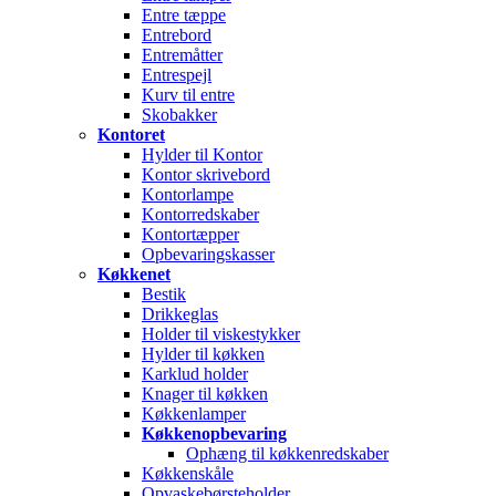
Entre tæppe
Entrebord
Entremåtter
Entrespejl
Kurv til entre
Skobakker
Kontoret
Hylder til Kontor
Kontor skrivebord
Kontorlampe
Kontorredskaber
Kontortæpper
Opbevaringskasser
Køkkenet
Bestik
Drikkeglas
Holder til viskestykker
Hylder til køkken
Karklud holder
Knager til køkken
Køkkenlamper
Køkkenopbevaring
Ophæng til køkkenredskaber
Køkkenskåle
Opvaskebørsteholder