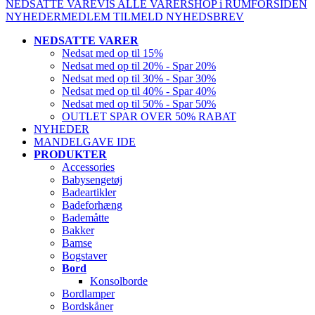
NEDSATTE VARE
VIS ALLE VARER
SHOP i RUM
FORSIDEN
NYHEDER
MEDLEM
TILMELD NYHEDSBREV
NEDSATTE VARER
Nedsat med op til 15%
Nedsat med op til 20% - Spar 20%
Nedsat med op til 30% - Spar 30%
Nedsat med op til 40% - Spar 40%
Nedsat med op til 50% - Spar 50%
OUTLET SPAR OVER 50% RABAT
NYHEDER
MANDELGAVE IDE
PRODUKTER
Accessories
Babysengetøj
Badeartikler
Badeforhæng
Bademåtte
Bakker
Bamse
Bogstaver
Bord
Konsolborde
Bordlamper
Bordskåner