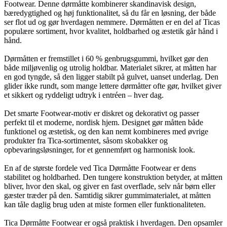
Footwear. Denne dørmåtte kombinerer skandinavisk design,
bæredygtighed og høj funktionalitet, så du får en løsning, der både
ser flot ud og gør hverdagen nemmere. Dørmåtten er en del af Ticas
populære sortiment, hvor kvalitet, holdbarhed og æstetik går hånd i
hånd.
Dørmåtten er fremstillet i 60 % genbrugsgummi, hvilket gør den
både miljøvenlig og utrolig holdbar. Materialet sikrer, at måtten har
en god tyngde, så den ligger stabilt på gulvet, uanset underlag. Den
glider ikke rundt, som mange lettere dørmåtter ofte gør, hvilket giver
et sikkert og ryddeligt udtryk i entréen – hver dag.
Det smarte Footwear-motiv er diskret og dekorativt og passer
perfekt til et moderne, nordisk hjem. Designet gør måtten både
funktionel og æstetisk, og den kan nemt kombineres med øvrige
produkter fra Tica-sortimentet, såsom skobakker og
opbevaringsløsninger, for et gennemført og harmonisk look.
En af de største fordele ved Tica Dørmåtte Footwear er dens
stabilitet og holdbarhed. Den tungere konstruktion betyder, at måtten
bliver, hvor den skal, og giver en fast overflade, selv når børn eller
gæster træder på den. Samtidig sikrer gummimaterialet, at måtten
kan tåle daglig brug uden at miste formen eller funktionaliteten.
Tica Dørmåtte Footwear er også praktisk i hverdagen. Den opsamler