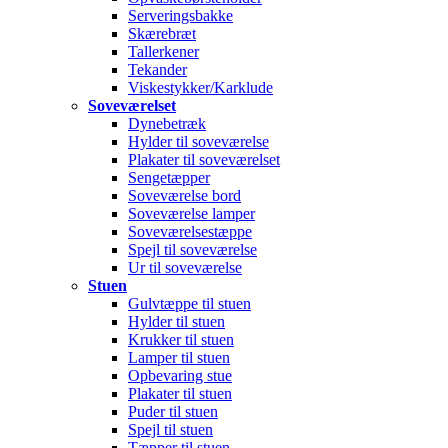
Serveringsbakke
Skærebræt
Tallerkener
Tekander
Viskestykker/Karklude
Soveværelset
Dynebetræk
Hylder til soveværelse
Plakater til soveværelset
Sengetæpper
Soveværelse bord
Soveværelse lamper
Soveværelsestæppe
Spejl til soveværelse
Ur til soveværelse
Stuen
Gulvtæppe til stuen
Hylder til stuen
Krukker til stuen
Lamper til stuen
Opbevaring stue
Plakater til stuen
Puder til stuen
Spejl til stuen
Tæpper til stuen