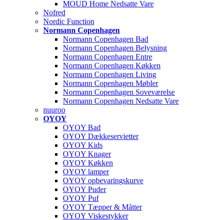
MOUD Home Nedsatte Vare
Nofred
Nordic Function
Normann Copenhagen
Normann Copenhagen Bad
Normann Copenhagen Belysning
Normann Copenhagen Entre
Normann Copenhagen Køkken
Normann Copenhagen Living
Normann Copenhagen Møbler
Normann Copenhagen Soveværelse
Normann Copenhagen Nedsatte Vare
nuuroo
OYOY
OYOY Bad
OYOY Dækkeservietter
OYOY Kids
OYOY Knager
OYOY Køkken
OYOY lamper
OYOY opbevaringskurve
OYOY Puder
OYOY Puf
OYOY Tæpper & Måtter
OYOY Viskestykker