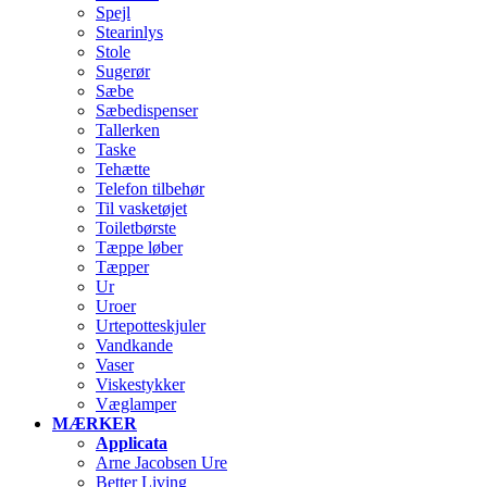
Spejl
Stearinlys
Stole
Sugerør
Sæbe
Sæbedispenser
Tallerken
Taske
Tehætte
Telefon tilbehør
Til vasketøjet
Toiletbørste
Tæppe løber
Tæpper
Ur
Uroer
Urtepotteskjuler
Vandkande
Vaser
Viskestykker
Væglamper
MÆRKER
Applicata
Arne Jacobsen Ure
Better Living