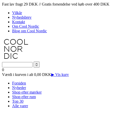
Fast lav fragt 29 DKK // Gratis forsendelse ved køb over 400 DKK
Vilkår
Nyhedsbrev
Kontakt
Om Cool Nordic
Blog om Cool Nordic
0
Værdi i kurven i alt 0,00 DKK
▶ Vis kurv
Forsiden
Nyheder
Shop efter mærker
Shop efter rum
Top 30
Alle varer