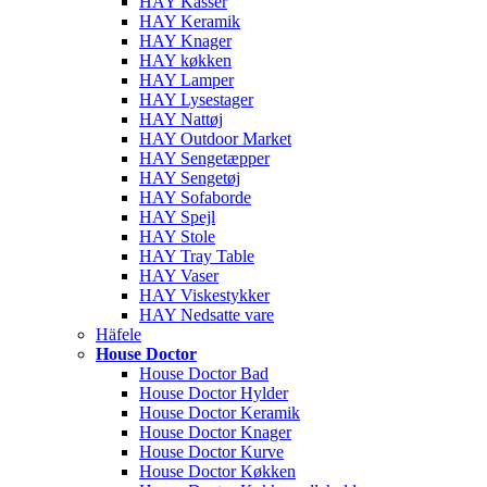
HAY Kasser
HAY Keramik
HAY Knager
HAY køkken
HAY Lamper
HAY Lysestager
HAY Nattøj
HAY Outdoor Market
HAY Sengetæpper
HAY Sengetøj
HAY Sofaborde
HAY Spejl
HAY Stole
HAY Tray Table
HAY Vaser
HAY Viskestykker
HAY Nedsatte vare
Häfele
House Doctor
House Doctor Bad
House Doctor Hylder
House Doctor Keramik
House Doctor Knager
House Doctor Kurve
House Doctor Køkken