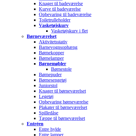
Knager til badeværelse
Kurve til badeværelse
Opbevaring til badeværelse
Toiletrulleholder
Vasketøjskurv
Vasketøjskurv i flet
Børneværelset
Aktivitetsstativ
Barnevognsophæng
Børnekopper
Børnelamper
Børnemøbler
Børnestole
Børnepuder
Børnesengetøj
Juniorstol
Knager til børneværelset
Legetøj
Opbevaring børneværelse
Plakater til børneværelset
Spilledåse
Tæppe til børneværelset
Entréen
Entre hylde
Entre lamper