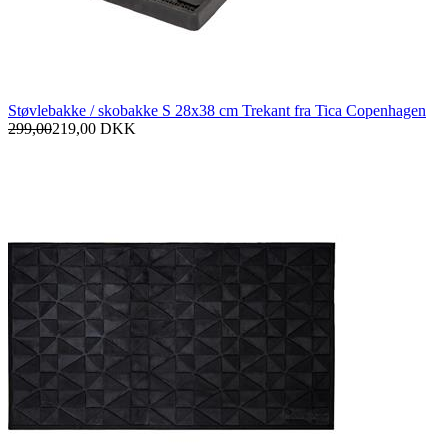
Støvlebakke / skobakke S 28x38 cm Trekant fra Tica Copenhagen
299,00
219,00
DKK