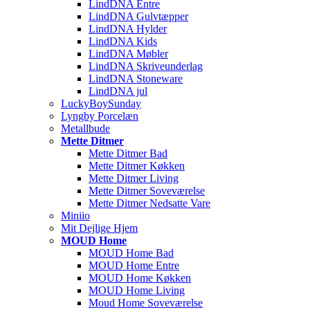
LindDNA Entre
LindDNA Gulvtæpper
LindDNA Hylder
LindDNA Kids
LindDNA Møbler
LindDNA Skriveunderlag
LindDNA Stoneware
LindDNA jul
LuckyBoySunday
Lyngby Porcelæn
Metallbude
Mette Ditmer
Mette Ditmer Bad
Mette Ditmer Køkken
Mette Ditmer Living
Mette Ditmer Soveværelse
Mette Ditmer Nedsatte Vare
Miniio
Mit Dejlige Hjem
MOUD Home
MOUD Home Bad
MOUD Home Entre
MOUD Home Køkken
MOUD Home Living
Moud Home Soveværelse