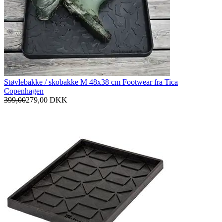
Støvlebakke / skobakke M 48x38 cm Footwear fra Tica
Copenhagen
399,00
279,00
DKK