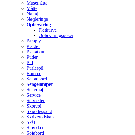
Musemåtte
Måtte
Nattøj
Nøgleringe
Opbevaring
Fletkurve
Opbevaringsposer
Paraply
Plaider
Plakatkunst
Puder
Puf
Puslespil
Ramme
Sengebord
Sengelamper
Sengetøj
Service
Servietter
Skoreol
Skraldespand
Skriveredskab
Skål
Smykker
Sofabord