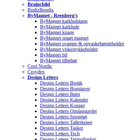
Brainchild
BudtzBendix
ByMagnet - Reenberg's
ByMagnet karkludstang
ByMagnet karklude
ByMagnet knage
ByMagnet smart magnet
ByMagnet svampe & opvaskebørsteholder
ByMagnet viskestykkeholder
ByMagnet bil
ByMagnet tilbehør
Cool Nordic
Croydex
Design Letters
Design Letters Bestik
Design Letters Bogstaver
Design Letters Børn
Design Letters Kalender
Design Letters Kopper
Design Letters Opslagstavler
Design Letters Sengetøj
Design Letters Tallerkener
Design Letters Tasker
Design Letters Tech
Design Letters Termoflasker