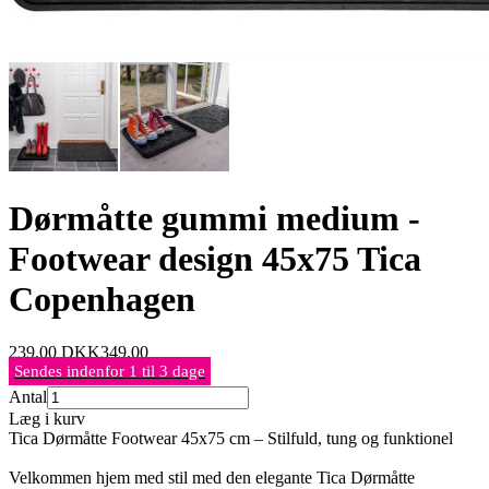
Dørmåtte gummi medium -
Footwear design 45x75 Tica
Copenhagen
239,00
DKK
349,00
Sendes indenfor 1 til 3 dage
Antal
Læg i kurv
Tica Dørmåtte Footwear 45x75 cm – Stilfuld, tung og funktionel
Velkommen hjem med stil med den elegante Tica Dørmåtte