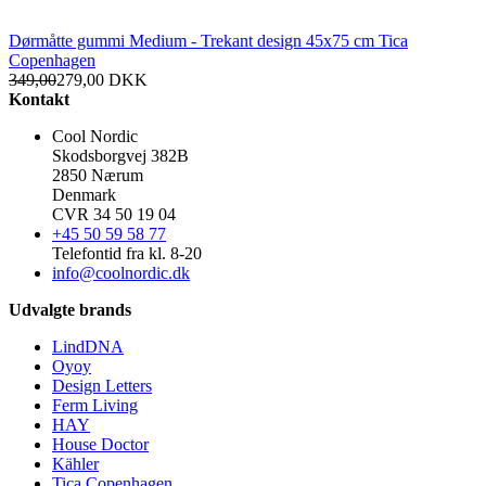
Dørmåtte gummi Medium - Trekant design 45x75 cm Tica
Copenhagen
349,00
279,00
DKK
Kontakt
Cool Nordic
Skodsborgvej 382B
2850 Nærum
Denmark
CVR 34 50 19 04
+45 50 59 58 77
Telefontid fra kl. 8-20
info@coolnordic.dk
Udvalgte brands
LindDNA
Oyoy
Design Letters
Ferm Living
HAY
House Doctor
Kähler
Tica Copenhagen