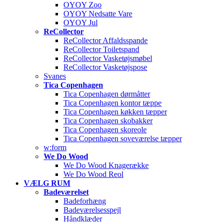
OYOY Zoo
OYOY Nedsatte Vare
OYOY Jul
ReCollector
ReCollector Affaldsspande
ReCollector Toiletspand
ReCollector Vasketøjsmøbel
ReCollector Vasketøjspose
Svanes
Tica Copenhagen
Tica Copenhagen dørmåtter
Tica Copenhagen kontor tæppe
Tica Copenhagen køkken tæpper
Tica Copenhagen skobakker
Tica Copenhagen skoreole
Tica Copenhagen soveværelse tæpper
w:form
We Do Wood
We Do Wood Knagerække
We Do Wood Reol
VÆLG RUM
Badeværelset
Badeforhæng
Badeværelsesspejl
Håndklæder