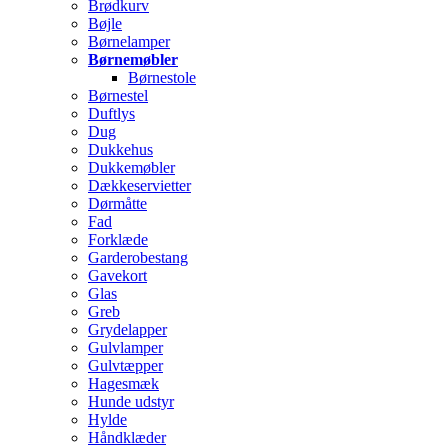
Brødkurv
Bøjle
Børnelamper
Børnemøbler
Børnestole
Børnestel
Duftlys
Dug
Dukkehus
Dukkemøbler
Dækkeservietter
Dørmåtte
Fad
Forklæde
Garderobestang
Gavekort
Glas
Greb
Grydelapper
Gulvlamper
Gulvtæpper
Hagesmæk
Hunde udstyr
Hylde
Håndklæder