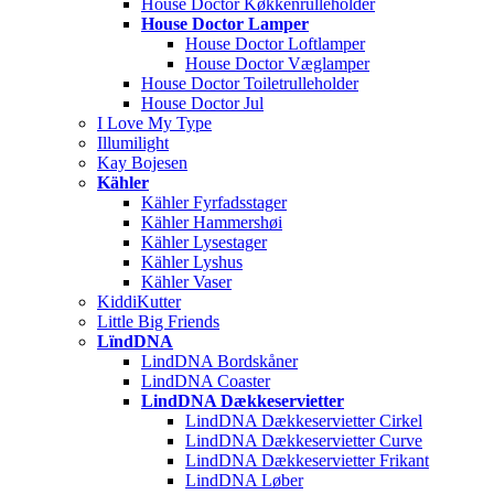
House Doctor Køkkenrulleholder
House Doctor Lamper
House Doctor Loftlamper
House Doctor Væglamper
House Doctor Toiletrulleholder
House Doctor Jul
I Love My Type
Illumilight
Kay Bojesen
Kähler
Kähler Fyrfadsstager
Kähler Hammershøi
Kähler Lysestager
Kähler Lyshus
Kähler Vaser
KiddiKutter
Little Big Friends
LïndDNA
LindDNA Bordskåner
LindDNA Coaster
LindDNA Dækkeservietter
LindDNA Dækkeservietter Cirkel
LindDNA Dækkeservietter Curve
LindDNA Dækkeservietter Frikant
LindDNA Løber