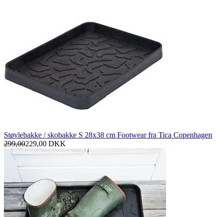
Støvlebakke / skobakke S 28x38 cm Footwear fra Tica Copenhagen
299,00
229,00
DKK