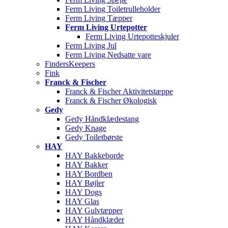
Ferm Living Toiletrulleholder
Ferm Living Tæpper
Ferm Living Urtepotter
Ferm Living Urtepotteskjuler
Ferm Living Jul
Ferm Living Nedsatte vare
FindersKeepers
Fink
Franck & Fischer
Franck & Fischer Aktivitetstæppe
Franck & Fischer Økologisk
Gedy
Gedy Håndklædestang
Gedy Knage
Gedy Toiletbørste
HAY
HAY Bakkeborde
HAY Bakker
HAY Bordben
HAY Bøjler
HAY Dogs
HAY Glas
HAY Gulvtæpper
HAY Håndklæder