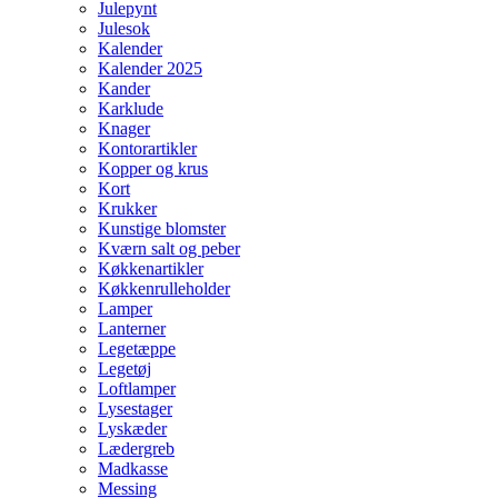
Julepynt
Julesok
Kalender
Kalender 2025
Kander
Karklude
Knager
Kontorartikler
Kopper og krus
Kort
Krukker
Kunstige blomster
Kværn salt og peber
Køkkenartikler
Køkkenrulleholder
Lamper
Lanterner
Legetæppe
Legetøj
Loftlamper
Lysestager
Lyskæder
Lædergreb
Madkasse
Messing