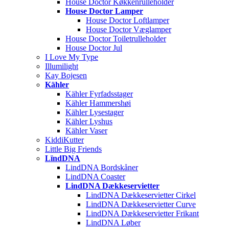
House Doctor Køkkenrulleholder
House Doctor Lamper
House Doctor Loftlamper
House Doctor Væglamper
House Doctor Toiletrulleholder
House Doctor Jul
I Love My Type
Illumilight
Kay Bojesen
Kähler
Kähler Fyrfadsstager
Kähler Hammershøi
Kähler Lysestager
Kähler Lyshus
Kähler Vaser
KiddiKutter
Little Big Friends
LïndDNA
LindDNA Bordskåner
LindDNA Coaster
LindDNA Dækkeservietter
LindDNA Dækkeservietter Cirkel
LindDNA Dækkeservietter Curve
LindDNA Dækkeservietter Frikant
LindDNA Løber