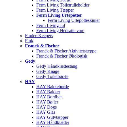
Ferm Living Toiletrulleholder
Ferm Living Tæpper
Ferm Living Urtepotter
Ferm Living Urtepotteskjuler
Ferm Living Jul
Ferm Living Nedsatte vare
FindersKeepers
Fink
Franck & Fischer
Franck & Fischer Aktivitetstæppe
Franck & Fischer Økologisk
Gedy
Gedy Håndklædestang
Gedy Knage
Gedy Toiletbørste
HAY
HAY Bakkeborde
HAY Bakker
HAY Bordben
HAY Bøjler
HAY Dogs
HAY Glas
HAY Gulvtæpper
HAY Håndklæder