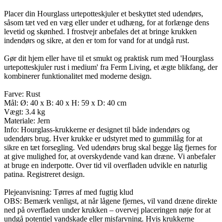
Placer din Hourglass urtepotteskjuler et beskyttet sted udendørs,
såsom tæt ved en væg eller under et udhæng, for at forlænge dens
levetid og skønhed. I frostvejr anbefales det at bringe krukken
indendørs og sikre, at den er tom for vand for at undgå rust.
Gør dit hjem eller have til et smukt og praktisk rum med 'Hourglass
urtepotteskjuler rust i medium' fra Ferm Living, et ægte blikfang, der
kombinerer funktionalitet med moderne design.
Farve: Rust
Mål: Ø: 40 x B: 40 x H: 59 x D: 40 cm
Vægt: 3.4 kg
Materiale: Jern
Info: Hourglass-krukkerne er designet til både indendørs og
udendørs brug. Hver krukke er udstyret med to gummilåg for at
sikre en tæt forsegling. Ved udendørs brug skal begge låg fjernes for
at give mulighed for, at overskydende vand kan dræne. Vi anbefaler
at bruge en inderpotte. Over tid vil overfladen udvikle en naturlig
patina. Registreret design.
Plejeanvisning: Tørres af med fugtig klud
OBS: Bemærk venligst, at når lågene fjernes, vil vand dræne direkte
ned på overfladen under krukken – overvej placeringen nøje for at
undgå potentiel vandskade eller misfarvning. Hvis krukkerne