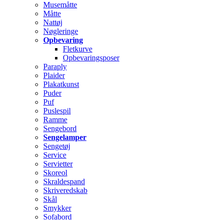
Musemåtte
Måtte
Nattøj
Nøgleringe
Opbevaring
Fletkurve
Opbevaringsposer
Paraply
Plaider
Plakatkunst
Puder
Puf
Puslespil
Ramme
Sengebord
Sengelamper
Sengetøj
Service
Servietter
Skoreol
Skraldespand
Skriveredskab
Skål
Smykker
Sofabord