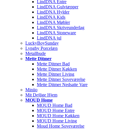
LindDNA Entre
LindDNA Gulvtæpper
LindDNA Hylder
LindDNA Kids
LindDNA Møbler
LindDNA Skriveunderlag
LindDNA Stoneware
LindDNA jul
LuckyBoySunday
Lyngby Porcelæn
Metallbude
Mette Ditmer
Mette Ditmer Bad
Mette Ditmer Køkken
Mette Ditmer Living
Mette Ditmer Soveværelse
Mette Ditmer Nedsatte Vare
Miniio
Mit Dejlige Hjem
MOUD Home
MOUD Home Bad
MOUD Home Entre
MOUD Home Køkken
MOUD Home Living
Moud Home Soveværelse