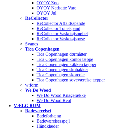
OYOY Zoo
OYOY Nedsatte Vare
OYOY Jul
ReCollector
ReCollector Affaldsspande
ReCollector Toiletspand
ReCollector Vasketøjsmøbel
ReCollector Vasketøjspose
Svanes
Tica Copenhagen
Tica Copenhagen dørmåtter
Tica Copenhagen kontor tæppe
Tica Copenhagen køkken tæpper
Tica Copenhagen skobakker
Tica Copenhagen skoreole
Tica Copenhagen soveværelse tæpper
w:form
We Do Wood
We Do Wood Knagerække
We Do Wood Reol
VÆLG RUM
Badeværelset
Badeforhæng
Badeværelsesspejl
Håndklæder