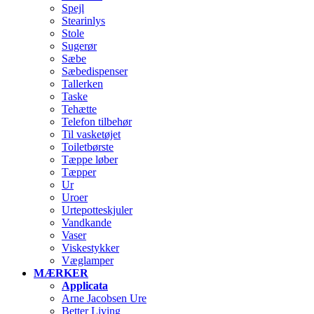
Spejl
Stearinlys
Stole
Sugerør
Sæbe
Sæbedispenser
Tallerken
Taske
Tehætte
Telefon tilbehør
Til vasketøjet
Toiletbørste
Tæppe løber
Tæpper
Ur
Uroer
Urtepotteskjuler
Vandkande
Vaser
Viskestykker
Væglamper
MÆRKER
Applicata
Arne Jacobsen Ure
Better Living