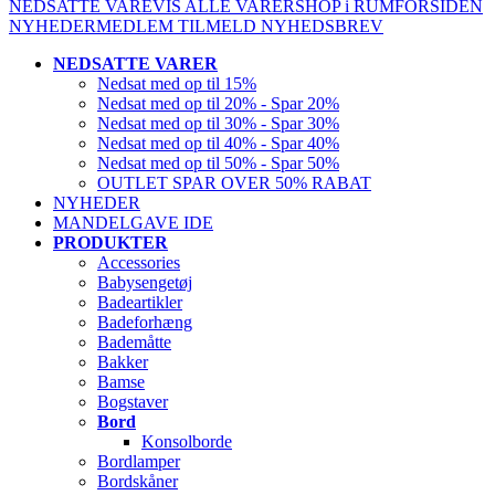
NEDSATTE VARE
VIS ALLE VARER
SHOP i RUM
FORSIDEN
NYHEDER
MEDLEM
TILMELD NYHEDSBREV
NEDSATTE VARER
Nedsat med op til 15%
Nedsat med op til 20% - Spar 20%
Nedsat med op til 30% - Spar 30%
Nedsat med op til 40% - Spar 40%
Nedsat med op til 50% - Spar 50%
OUTLET SPAR OVER 50% RABAT
NYHEDER
MANDELGAVE IDE
PRODUKTER
Accessories
Babysengetøj
Badeartikler
Badeforhæng
Bademåtte
Bakker
Bamse
Bogstaver
Bord
Konsolborde
Bordlamper
Bordskåner