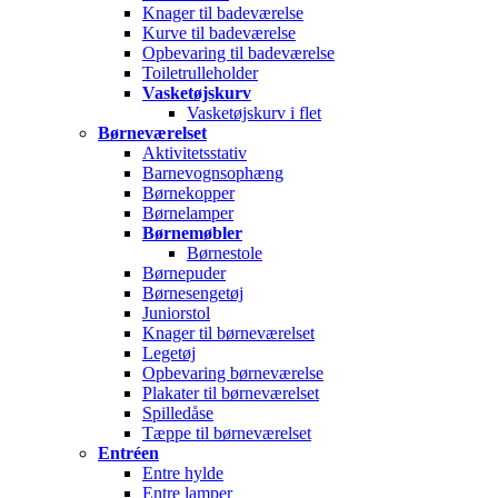
Knager til badeværelse
Kurve til badeværelse
Opbevaring til badeværelse
Toiletrulleholder
Vasketøjskurv
Vasketøjskurv i flet
Børneværelset
Aktivitetsstativ
Barnevognsophæng
Børnekopper
Børnelamper
Børnemøbler
Børnestole
Børnepuder
Børnesengetøj
Juniorstol
Knager til børneværelset
Legetøj
Opbevaring børneværelse
Plakater til børneværelset
Spilledåse
Tæppe til børneværelset
Entréen
Entre hylde
Entre lamper