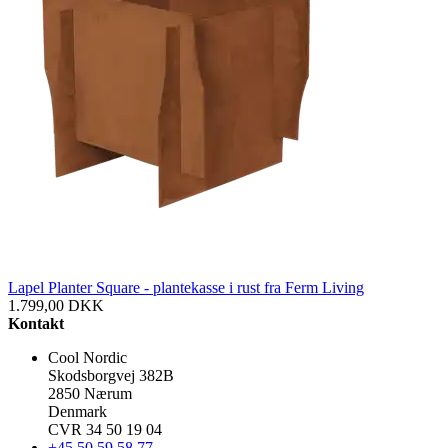
Lapel Planter Square - plantekasse i rust fra Ferm Living
1.799,00
DKK
Kontakt
Cool Nordic
Skodsborgvej 382B
2850 Nærum
Denmark
CVR 34 50 19 04
+45 50 59 58 77