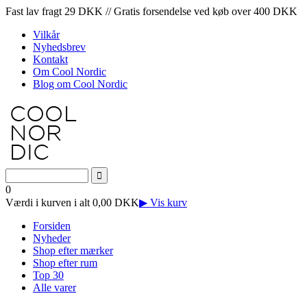
Fast lav fragt 29 DKK // Gratis forsendelse ved køb over 400 DKK
Vilkår
Nyhedsbrev
Kontakt
Om Cool Nordic
Blog om Cool Nordic
0
Værdi i kurven i alt 0,00 DKK
▶ Vis kurv
Forsiden
Nyheder
Shop efter mærker
Shop efter rum
Top 30
Alle varer