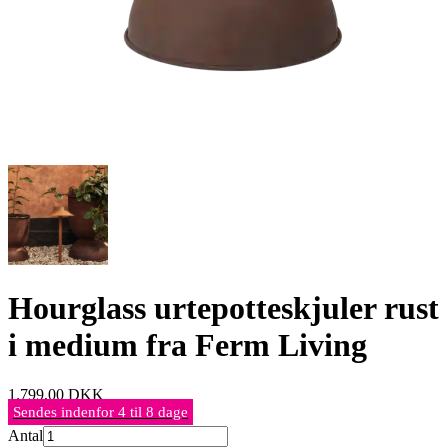
Hourglass urtepotteskjuler rust
i medium fra Ferm Living
1.799,00
DKK
Sendes indenfor 4 til 8 dage
Antal