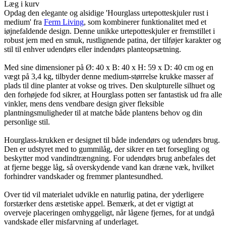
Læg i kurv
Opdag den elegante og alsidige 'Hourglass urtepotteskjuler rust i
medium' fra
Ferm Living
, som kombinerer funktionalitet med et
iøjnefaldende design. Denne unikke urtepotteskjuler er fremstillet i
robust jern med en smuk, rustlignende patina, der tilføjer karakter og
stil til enhver udendørs eller indendørs planteopsætning.
Med sine dimensioner på Ø: 40 x B: 40 x H: 59 x D: 40 cm og en
vægt på 3,4 kg, tilbyder denne medium-størrelse krukke masser af
plads til dine planter at vokse og trives. Den skulpturelle silhuet og
den forhøjede fod sikrer, at Hourglass potten ser fantastisk ud fra alle
vinkler, mens dens vendbare design giver fleksible
plantningsmuligheder til at matche både plantens behov og din
personlige stil.
Hourglass-krukken er designet til både indendørs og udendørs brug.
Den er udstyret med to gummilåg, der sikrer en tæt forsegling og
beskytter mod vandindtrængning. For udendørs brug anbefales det
at fjerne begge låg, så overskydende vand kan dræne væk, hvilket
forhindrer vandskader og fremmer plantesundhed.
Over tid vil materialet udvikle en naturlig patina, der yderligere
forstærker dens æstetiske appel. Bemærk, at det er vigtigt at
overveje placeringen omhyggeligt, når lågene fjernes, for at undgå
vandskade eller misfarvning af underlaget.