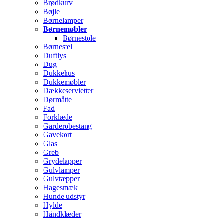
Brødkurv
Bøjle
Børnelamper
Børnemøbler
Børnestole
Børnestel
Duftlys
Dug
Dukkehus
Dukkemøbler
Dækkeservietter
Dørmåtte
Fad
Forklæde
Garderobestang
Gavekort
Glas
Greb
Grydelapper
Gulvlamper
Gulvtæpper
Hagesmæk
Hunde udstyr
Hylde
Håndklæder