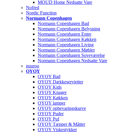
MOUD Home Nedsatte Vare
Nofred
Nordic Function
Normann Copenhagen
Normann Copenhagen Bad
Normann Copenhagen Belysning
Normann Copenhagen Entre
Normann Copenhagen Køkken
Normann Copenhagen Living
Normann Copenhagen Møbler
Normann Copenhagen Soveværelse
Normann Copenhagen Nedsatte Vare
nuuroo
OYOY
OYOY Bad
OYOY Dækkeservietter
OYOY Kids
OYOY Knager
OYOY Køkken
OYOY lamper
OYOY opbevaringskurve
OYOY Puder
OYOY Puf
OYOY Tæpper & Måtter
OYOY Viskestykker