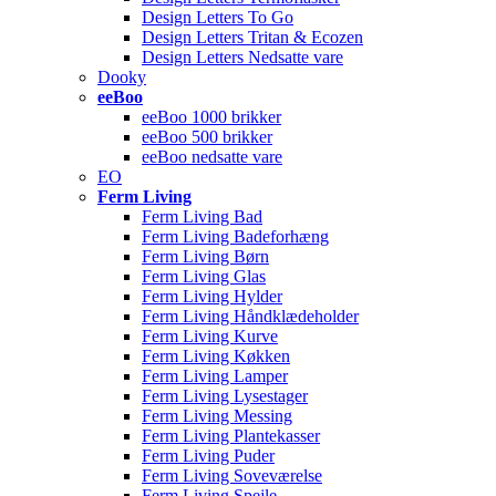
Design Letters To Go
Design Letters Tritan & Ecozen
Design Letters Nedsatte vare
Dooky
eeBoo
eeBoo 1000 brikker
eeBoo 500 brikker
eeBoo nedsatte vare
EO
Ferm Living
Ferm Living Bad
Ferm Living Badeforhæng
Ferm Living Børn
Ferm Living Glas
Ferm Living Hylder
Ferm Living Håndklædeholder
Ferm Living Kurve
Ferm Living Køkken
Ferm Living Lamper
Ferm Living Lysestager
Ferm Living Messing
Ferm Living Plantekasser
Ferm Living Puder
Ferm Living Soveværelse
Ferm Living Spejle