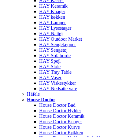
HAY Kasser
HAY Keramik
HAY Knager
HAY køkken
HAY Lamper
HAY Lysestager
HAY Nattøj
HAY Outdoor Market
HAY Sengetæpper
HAY Sengetøj
HAY Sofaborde
HAY Spejl
HAY Stole
HAY Tray Table
HAY Vaser
HAY Viskestykker
HAY Nedsatte vare
Häfele
House Doctor
House Doctor Bad
House Doctor Hylder
House Doctor Keramik
House Doctor Knager
House Doctor Kurve
House Doctor Køkken