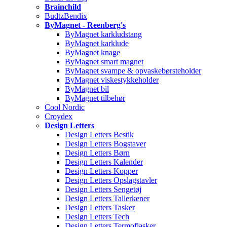
Brainchild
BudtzBendix
ByMagnet - Reenberg's
ByMagnet karkludstang
ByMagnet karklude
ByMagnet knage
ByMagnet smart magnet
ByMagnet svampe & opvaskebørsteholder
ByMagnet viskestykkeholder
ByMagnet bil
ByMagnet tilbehør
Cool Nordic
Croydex
Design Letters
Design Letters Bestik
Design Letters Bogstaver
Design Letters Børn
Design Letters Kalender
Design Letters Kopper
Design Letters Opslagstavler
Design Letters Sengetøj
Design Letters Tallerkener
Design Letters Tasker
Design Letters Tech
Design Letters Termoflasker