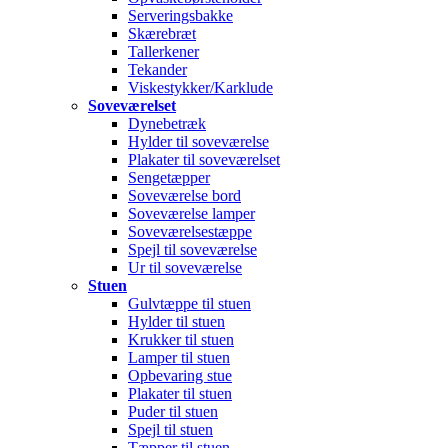
Serveringsbakke
Skærebræt
Tallerkener
Tekander
Viskestykker/Karklude
Soveværelset
Dynebetræk
Hylder til soveværelse
Plakater til soveværelset
Sengetæpper
Soveværelse bord
Soveværelse lamper
Soveværelsestæppe
Spejl til soveværelse
Ur til soveværelse
Stuen
Gulvtæppe til stuen
Hylder til stuen
Krukker til stuen
Lamper til stuen
Opbevaring stue
Plakater til stuen
Puder til stuen
Spejl til stuen
Tæpper til stuen