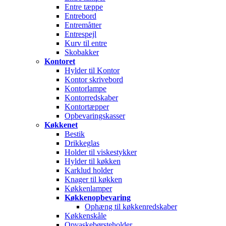
Entre tæppe
Entrebord
Entremåtter
Entrespejl
Kurv til entre
Skobakker
Kontoret
Hylder til Kontor
Kontor skrivebord
Kontorlampe
Kontorredskaber
Kontortæpper
Opbevaringskasser
Køkkenet
Bestik
Drikkeglas
Holder til viskestykker
Hylder til køkken
Karklud holder
Knager til køkken
Køkkenlamper
Køkkenopbevaring
Ophæng til køkkenredskaber
Køkkenskåle
Opvaskebørsteholder