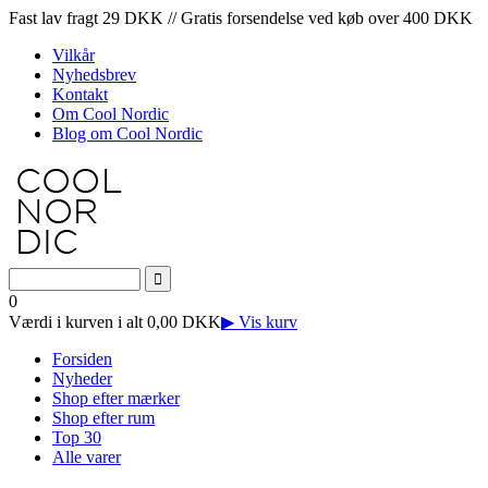
Fast lav fragt 29 DKK // Gratis forsendelse ved køb over 400 DKK
Vilkår
Nyhedsbrev
Kontakt
Om Cool Nordic
Blog om Cool Nordic
0
Værdi i kurven i alt 0,00 DKK
▶ Vis kurv
Forsiden
Nyheder
Shop efter mærker
Shop efter rum
Top 30
Alle varer