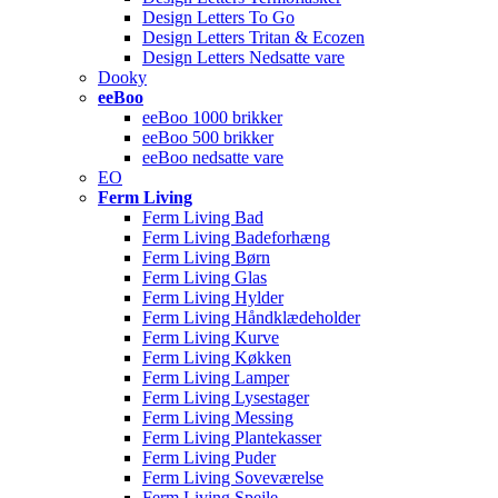
Design Letters To Go
Design Letters Tritan & Ecozen
Design Letters Nedsatte vare
Dooky
eeBoo
eeBoo 1000 brikker
eeBoo 500 brikker
eeBoo nedsatte vare
EO
Ferm Living
Ferm Living Bad
Ferm Living Badeforhæng
Ferm Living Børn
Ferm Living Glas
Ferm Living Hylder
Ferm Living Håndklædeholder
Ferm Living Kurve
Ferm Living Køkken
Ferm Living Lamper
Ferm Living Lysestager
Ferm Living Messing
Ferm Living Plantekasser
Ferm Living Puder
Ferm Living Soveværelse
Ferm Living Spejle