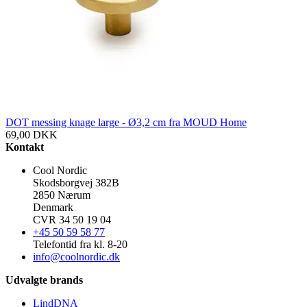
DOT messing knage large - Ø3,2 cm fra MOUD Home
69,00
DKK
Kontakt
Cool Nordic
Skodsborgvej 382B
2850 Nærum
Denmark
CVR 34 50 19 04
+45 50 59 58 77
Telefontid fra kl. 8-20
info@coolnordic.dk
Udvalgte brands
LindDNA