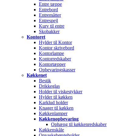
Entre tæppe
Entrebord
Entremåtter
Entrespejl
Kurv til entre
Skobakker
Kontoret
Hylder til Kontor
Kontor skrivebord
Kontorlampe
Kontorredskaber
Kontortæpper
Opbevaringskasser
Køkkenet
Bestik
Drikkeglas
Holder til viskestykker
Hylder til køkken
Karklud holder
Knager til køkken
Køkkenlamper
Køkkenopbevaring
Ophæng til køkkenredskaber
Køkkenskåle
Opvaskebørsteholder