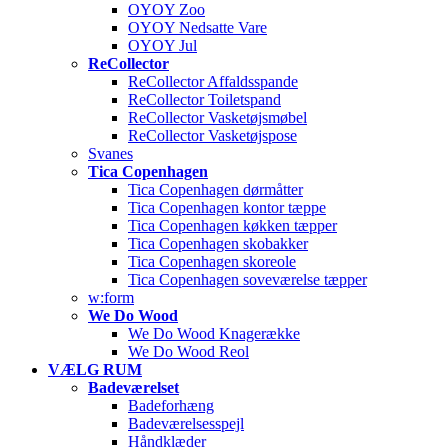
OYOY Zoo
OYOY Nedsatte Vare
OYOY Jul
ReCollector
ReCollector Affaldsspande
ReCollector Toiletspand
ReCollector Vasketøjsmøbel
ReCollector Vasketøjspose
Svanes
Tica Copenhagen
Tica Copenhagen dørmåtter
Tica Copenhagen kontor tæppe
Tica Copenhagen køkken tæpper
Tica Copenhagen skobakker
Tica Copenhagen skoreole
Tica Copenhagen soveværelse tæpper
w:form
We Do Wood
We Do Wood Knagerække
We Do Wood Reol
VÆLG RUM
Badeværelset
Badeforhæng
Badeværelsesspejl
Håndklæder