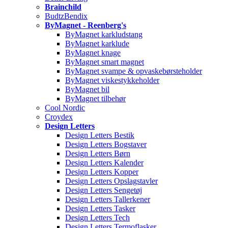
Brainchild
BudtzBendix
ByMagnet - Reenberg's
ByMagnet karkludstang
ByMagnet karklude
ByMagnet knage
ByMagnet smart magnet
ByMagnet svampe & opvaskebørsteholder
ByMagnet viskestykkeholder
ByMagnet bil
ByMagnet tilbehør
Cool Nordic
Croydex
Design Letters
Design Letters Bestik
Design Letters Bogstaver
Design Letters Børn
Design Letters Kalender
Design Letters Kopper
Design Letters Opslagstavler
Design Letters Sengetøj
Design Letters Tallerkener
Design Letters Tasker
Design Letters Tech
Design Letters Termoflasker