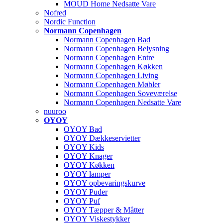
MOUD Home Nedsatte Vare
Nofred
Nordic Function
Normann Copenhagen
Normann Copenhagen Bad
Normann Copenhagen Belysning
Normann Copenhagen Entre
Normann Copenhagen Køkken
Normann Copenhagen Living
Normann Copenhagen Møbler
Normann Copenhagen Soveværelse
Normann Copenhagen Nedsatte Vare
nuuroo
OYOY
OYOY Bad
OYOY Dækkeservietter
OYOY Kids
OYOY Knager
OYOY Køkken
OYOY lamper
OYOY opbevaringskurve
OYOY Puder
OYOY Puf
OYOY Tæpper & Måtter
OYOY Viskestykker