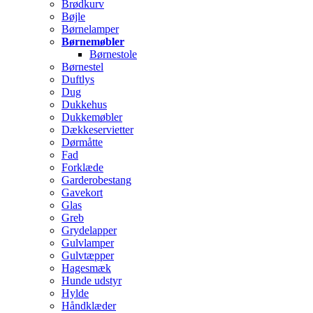
Brødkurv
Bøjle
Børnelamper
Børnemøbler
Børnestole
Børnestel
Duftlys
Dug
Dukkehus
Dukkemøbler
Dækkeservietter
Dørmåtte
Fad
Forklæde
Garderobestang
Gavekort
Glas
Greb
Grydelapper
Gulvlamper
Gulvtæpper
Hagesmæk
Hunde udstyr
Hylde
Håndklæder