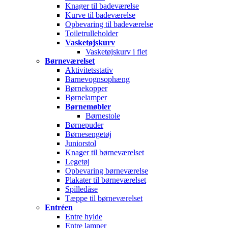
Knager til badeværelse
Kurve til badeværelse
Opbevaring til badeværelse
Toiletrulleholder
Vasketøjskurv
Vasketøjskurv i flet
Børneværelset
Aktivitetsstativ
Barnevognsophæng
Børnekopper
Børnelamper
Børnemøbler
Børnestole
Børnepuder
Børnesengetøj
Juniorstol
Knager til børneværelset
Legetøj
Opbevaring børneværelse
Plakater til børneværelset
Spilledåse
Tæppe til børneværelset
Entréen
Entre hylde
Entre lamper