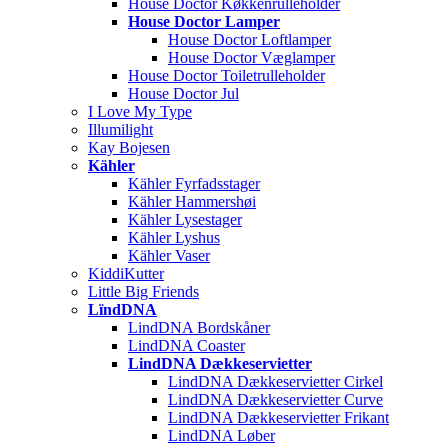
House Doctor Køkkenrulleholder
House Doctor Lamper
House Doctor Loftlamper
House Doctor Væglamper
House Doctor Toiletrulleholder
House Doctor Jul
I Love My Type
Illumilight
Kay Bojesen
Kähler
Kähler Fyrfadsstager
Kähler Hammershøi
Kähler Lysestager
Kähler Lyshus
Kähler Vaser
KiddiKutter
Little Big Friends
LïndDNA
LindDNA Bordskåner
LindDNA Coaster
LindDNA Dækkeservietter
LindDNA Dækkeservietter Cirkel
LindDNA Dækkeservietter Curve
LindDNA Dækkeservietter Frikant
LindDNA Løber