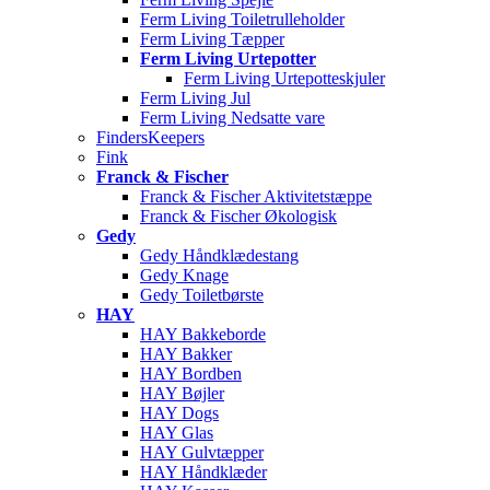
Ferm Living Toiletrulleholder
Ferm Living Tæpper
Ferm Living Urtepotter
Ferm Living Urtepotteskjuler
Ferm Living Jul
Ferm Living Nedsatte vare
FindersKeepers
Fink
Franck & Fischer
Franck & Fischer Aktivitetstæppe
Franck & Fischer Økologisk
Gedy
Gedy Håndklædestang
Gedy Knage
Gedy Toiletbørste
HAY
HAY Bakkeborde
HAY Bakker
HAY Bordben
HAY Bøjler
HAY Dogs
HAY Glas
HAY Gulvtæpper
HAY Håndklæder