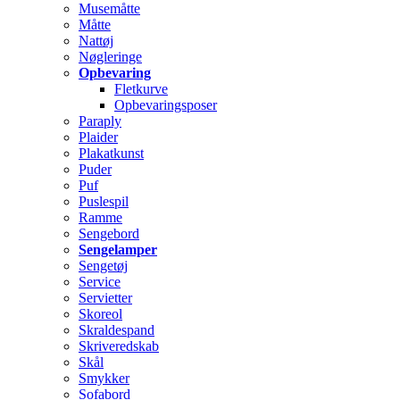
Musemåtte
Måtte
Nattøj
Nøgleringe
Opbevaring
Fletkurve
Opbevaringsposer
Paraply
Plaider
Plakatkunst
Puder
Puf
Puslespil
Ramme
Sengebord
Sengelamper
Sengetøj
Service
Servietter
Skoreol
Skraldespand
Skriveredskab
Skål
Smykker
Sofabord