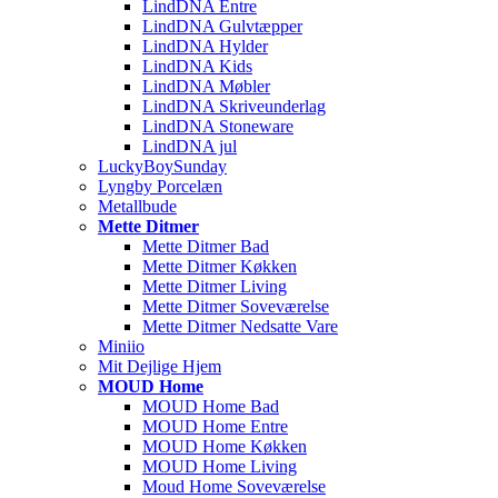
LindDNA Entre
LindDNA Gulvtæpper
LindDNA Hylder
LindDNA Kids
LindDNA Møbler
LindDNA Skriveunderlag
LindDNA Stoneware
LindDNA jul
LuckyBoySunday
Lyngby Porcelæn
Metallbude
Mette Ditmer
Mette Ditmer Bad
Mette Ditmer Køkken
Mette Ditmer Living
Mette Ditmer Soveværelse
Mette Ditmer Nedsatte Vare
Miniio
Mit Dejlige Hjem
MOUD Home
MOUD Home Bad
MOUD Home Entre
MOUD Home Køkken
MOUD Home Living
Moud Home Soveværelse