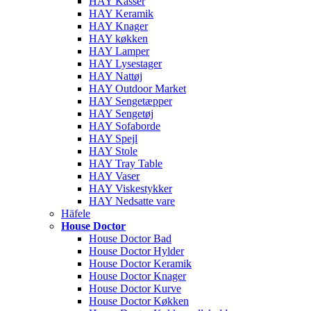
HAY Kasser
HAY Keramik
HAY Knager
HAY køkken
HAY Lamper
HAY Lysestager
HAY Nattøj
HAY Outdoor Market
HAY Sengetæpper
HAY Sengetøj
HAY Sofaborde
HAY Spejl
HAY Stole
HAY Tray Table
HAY Vaser
HAY Viskestykker
HAY Nedsatte vare
Häfele
House Doctor
House Doctor Bad
House Doctor Hylder
House Doctor Keramik
House Doctor Knager
House Doctor Kurve
House Doctor Køkken