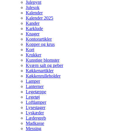
Julepynt
Julesok
Kalender
Kalender 2025
Kander
Karklude
Knager
Kontorartikler
Kopper og krus
Kort
Krukker
Kunstige blomster
Kværn salt og peber
Køkkenartikler
Køkkenrulleholder
Lamper
Lanterner
Legetæppe
Legetøj
Loftlamper
Lysestager
Lyskæder
Lædergreb
Madkasse
Messing