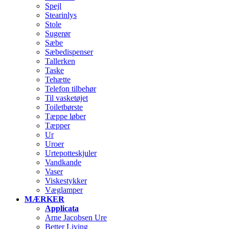
Spejl
Stearinlys
Stole
Sugerør
Sæbe
Sæbedispenser
Tallerken
Taske
Tehætte
Telefon tilbehør
Til vasketøjet
Toiletbørste
Tæppe løber
Tæpper
Ur
Uroer
Urtepotteskjuler
Vandkande
Vaser
Viskestykker
Væglamper
MÆRKER
Applicata
Arne Jacobsen Ure
Better Living