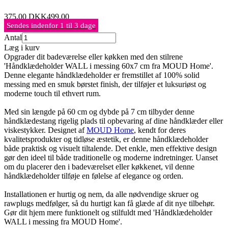
375,00
DKK
499,00
Sendes indenfor 1 til 3 dage
Antal
Læg i kurv
Opgrader dit badeværelse eller køkken med den stilrene
'Håndklædeholder WALL i messing 60x7 cm fra MOUD Home'.
Denne elegante håndklædeholder er fremstillet af 100% solid
messing med en smuk børstet finish, der tilføjer et luksuriøst og
moderne touch til ethvert rum.
Med sin længde på 60 cm og dybde på 7 cm tilbyder denne
håndklædestang rigelig plads til opbevaring af dine håndklæder eller
viskestykker. Designet af
MOUD Home
, kendt for deres
kvalitetsprodukter og tidløse æstetik, er denne håndklædeholder
både praktisk og visuelt tiltalende. Det enkle, men effektive design
gør den ideel til både traditionelle og moderne indretninger. Uanset
om du placerer den i badeværelset eller køkkenet, vil denne
håndklædeholder tilføje en følelse af elegance og orden.
Installationen er hurtig og nem, da alle nødvendige skruer og
rawplugs medfølger, så du hurtigt kan få glæde af dit nye tilbehør.
Gør dit hjem mere funktionelt og stilfuldt med 'Håndklædeholder
WALL i messing fra MOUD Home'.