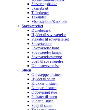
Serveringsbakke
Skærebræt
Tallerkener
Tekander
Viskestykker/Karklude
Soveværelset
Dynebetræk
Hylder til soveværelse
Plakater til soveværelset
Sengetæpper
Soveværelse bord
Soveværelse lamper
Soveværelsestæppe
Spejl til soveværelse
Ur til soveværelse
Stuen
Gulvtæppe til stuen
Hylder til stuen
Krukker til stuen
Lamper til stuen
Opbevaring stue
Plakater til stuen
Puder til stuen
Spejl til stuen
Tæpper til stuen