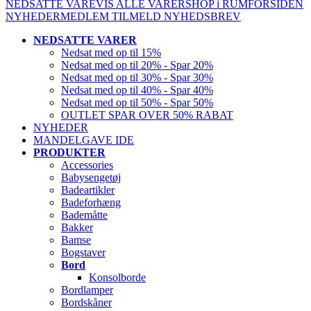
NEDSATTE VARE
VIS ALLE VARER
SHOP i RUM
FORSIDEN
NYHEDER
MEDLEM
TILMELD NYHEDSBREV
NEDSATTE VARER
Nedsat med op til 15%
Nedsat med op til 20% - Spar 20%
Nedsat med op til 30% - Spar 30%
Nedsat med op til 40% - Spar 40%
Nedsat med op til 50% - Spar 50%
OUTLET SPAR OVER 50% RABAT
NYHEDER
MANDELGAVE IDE
PRODUKTER
Accessories
Babysengetøj
Badeartikler
Badeforhæng
Bademåtte
Bakker
Bamse
Bogstaver
Bord
Konsolborde
Bordlamper
Bordskåner