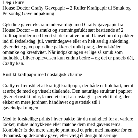
Læg i kurv
House Doctor Crafty Gavepapir – 2 Ruller Kraftpapir til Smuk og
Personlig Gaveindpakning
Gør dine gaver ekstra mindeværdige med Crafty gavepapir fra
House Doctor – et smukt og stemningsfuldt sæt bestående af 2
kraftpapirruller med hvert sit dekorative print. Uanset om du pakker
ind til fødselsdag, jul, værtindegave eller en helt særlig anledning,
giver dette gavepapir dine pakker et unikt præg, der udstråler
omtanke og kreativitet. Når indpakningen er lige så smuk som
indholdet, bliver oplevelsen kun endnu bedre – og det er præcis dét,
Crafty kan.
Rustikt kraftpapir med nostalgisk charme
Crafty er fremstillet af kraftigt kraftpapir, der både er holdbart, nemt
at arbejde med og visuelt tiltalende. Den naturlige struktur i papiret
giver et rustikt udtryk med et strejf af nostalgi – perfekt til dig, der
elsker en mere jordnær, håndlavet og æstetisk stil i
gaveindpakningen.
Med to forskellige prints i hver pakke får du mulighed for at variere
looket, mikse udtrykkene eller matche dem med gavens tema.
Kombinér fx det mere simple print med et print med mønster for en
dynamisk og dekorativ gave, eller vælg ét design til særlige