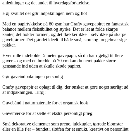
anledninger og det andet til hverdagsforkælelse.
Høj kvalitet der gør indpakningen nem og flot
Med en papirtykkelse på 60 gsm har Crafty gavepapiret en fantastisk
balance mellem fleksibilitet og styrke. Det er let at folde skarpe
kanter, det holder formen, og det flækker ikke – selv ikke på skarpe
gavehjørner. Det gør det ideelt til både små, store og uregelmæssige
pakker.
Hver rulle indeholder 5 meter gavepapir, så du har rigeligt til flere
gaver – og med en bredde på 70 cm kan du nemt pakke større
genstande ind uden at skulle skøde papiret.
Gør gaveindpakningen personlig
Crafty gavepapir er oplagt til dig, der ønsker at gøre noget særligt ud
af indpakningen. Tilføj:
Gavebånd i naturmateriale for et organisk look
Gavemærke for at sætte et ekstra personligt præg
Små dekorative elementer som grene, julekugler, tørrede blomster
eller en lille fjer – bundet i sløjfen for et smukt, kreativt og personligt