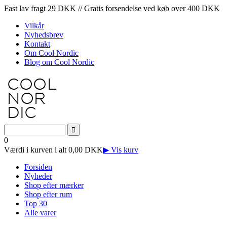
Fast lav fragt 29 DKK // Gratis forsendelse ved køb over 400 DKK
Vilkår
Nyhedsbrev
Kontakt
Om Cool Nordic
Blog om Cool Nordic
0
Værdi i kurven i alt 0,00 DKK
▶ Vis kurv
Forsiden
Nyheder
Shop efter mærker
Shop efter rum
Top 30
Alle varer