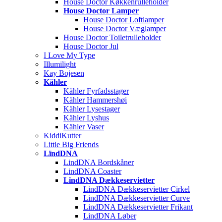
House Doctor Køkkenrulleholder
House Doctor Lamper
House Doctor Loftlamper
House Doctor Væglamper
House Doctor Toiletrulleholder
House Doctor Jul
I Love My Type
Illumilight
Kay Bojesen
Kähler
Kähler Fyrfadsstager
Kähler Hammershøi
Kähler Lysestager
Kähler Lyshus
Kähler Vaser
KiddiKutter
Little Big Friends
LïndDNA
LindDNA Bordskåner
LindDNA Coaster
LindDNA Dækkeservietter
LindDNA Dækkeservietter Cirkel
LindDNA Dækkeservietter Curve
LindDNA Dækkeservietter Frikant
LindDNA Løber