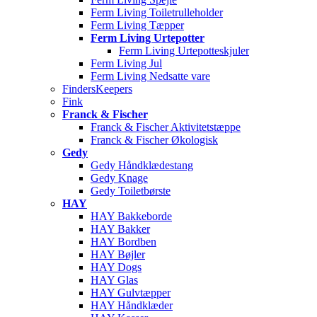
Ferm Living Toiletrulleholder
Ferm Living Tæpper
Ferm Living Urtepotter
Ferm Living Urtepotteskjuler
Ferm Living Jul
Ferm Living Nedsatte vare
FindersKeepers
Fink
Franck & Fischer
Franck & Fischer Aktivitetstæppe
Franck & Fischer Økologisk
Gedy
Gedy Håndklædestang
Gedy Knage
Gedy Toiletbørste
HAY
HAY Bakkeborde
HAY Bakker
HAY Bordben
HAY Bøjler
HAY Dogs
HAY Glas
HAY Gulvtæpper
HAY Håndklæder