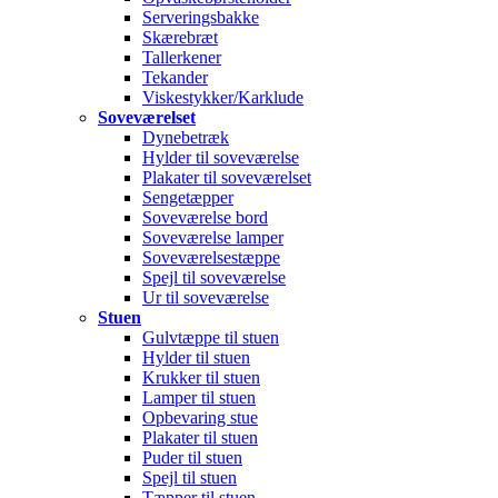
Serveringsbakke
Skærebræt
Tallerkener
Tekander
Viskestykker/Karklude
Soveværelset
Dynebetræk
Hylder til soveværelse
Plakater til soveværelset
Sengetæpper
Soveværelse bord
Soveværelse lamper
Soveværelsestæppe
Spejl til soveværelse
Ur til soveværelse
Stuen
Gulvtæppe til stuen
Hylder til stuen
Krukker til stuen
Lamper til stuen
Opbevaring stue
Plakater til stuen
Puder til stuen
Spejl til stuen
Tæpper til stuen