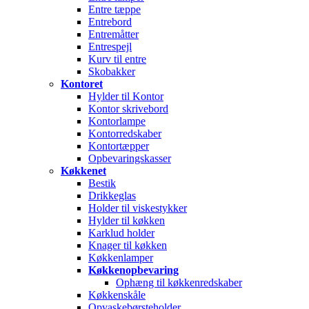
Entre tæppe
Entrebord
Entremåtter
Entrespejl
Kurv til entre
Skobakker
Kontoret
Hylder til Kontor
Kontor skrivebord
Kontorlampe
Kontorredskaber
Kontortæpper
Opbevaringskasser
Køkkenet
Bestik
Drikkeglas
Holder til viskestykker
Hylder til køkken
Karklud holder
Knager til køkken
Køkkenlamper
Køkkenopbevaring
Ophæng til køkkenredskaber
Køkkenskåle
Opvaskebørsteholder