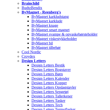
Brainchild
BudtzBendix
ByMagnet - Reenberg's
ByMagnet karkludstang
ByMagnet karklude
ByMagnet knage
ByMagnet smart magnet
ByMagnet svampe & opvaskebørsteholder
ByMagnet viskestykkeholder
ByMagnet bil
ByMagnet tilbehør
Cool Nordic
Croydex
Design Letters
Design Letters Bestik
Design Letters Bogstaver
Design Letters Børn
Design Letters Kalender
Design Letters Kopper
Design Letters Opslagstavler
Design Letters Sengetøj
Design Letters Tallerkener
Design Letters Tasker
Design Letters Tech
Design Letters Termoflasker