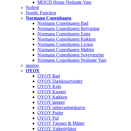
MOUD Home Nedsatte Vare
Nofred
Nordic Function
Normann Copenhagen
Normann Copenhagen Bad
Normann Copenhagen Belysning
Normann Copenhagen Entre
Normann Copenhagen Køkken
Normann Copenhagen Living
Normann Copenhagen Møbler
Normann Copenhagen Soveværelse
Normann Copenhagen Nedsatte Vare
nuuroo
OYOY
OYOY Bad
OYOY Dækkeservietter
OYOY Kids
OYOY Knager
OYOY Køkken
OYOY lamper
OYOY opbevaringskurve
OYOY Puder
OYOY Puf
OYOY Tæpper & Måtter
OYOY Viskestykker