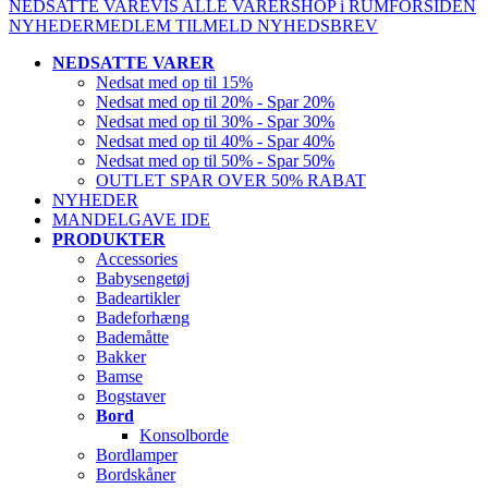
NEDSATTE VARE
VIS ALLE VARER
SHOP i RUM
FORSIDEN
NYHEDER
MEDLEM
TILMELD NYHEDSBREV
NEDSATTE VARER
Nedsat med op til 15%
Nedsat med op til 20% - Spar 20%
Nedsat med op til 30% - Spar 30%
Nedsat med op til 40% - Spar 40%
Nedsat med op til 50% - Spar 50%
OUTLET SPAR OVER 50% RABAT
NYHEDER
MANDELGAVE IDE
PRODUKTER
Accessories
Babysengetøj
Badeartikler
Badeforhæng
Bademåtte
Bakker
Bamse
Bogstaver
Bord
Konsolborde
Bordlamper
Bordskåner