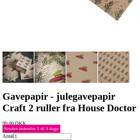
Gavepapir - julegavepapir
Craft 2 ruller fra House Doctor
99,00
DKK
Sendes indenfor 1 til 3 dage
Antal