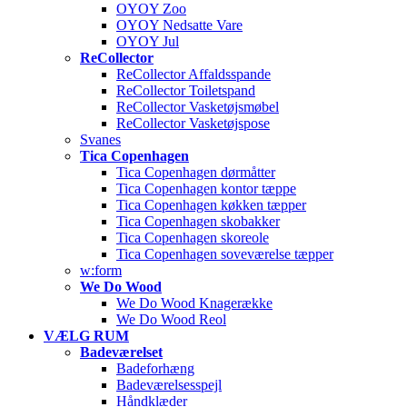
OYOY Zoo
OYOY Nedsatte Vare
OYOY Jul
ReCollector
ReCollector Affaldsspande
ReCollector Toiletspand
ReCollector Vasketøjsmøbel
ReCollector Vasketøjspose
Svanes
Tica Copenhagen
Tica Copenhagen dørmåtter
Tica Copenhagen kontor tæppe
Tica Copenhagen køkken tæpper
Tica Copenhagen skobakker
Tica Copenhagen skoreole
Tica Copenhagen soveværelse tæpper
w:form
We Do Wood
We Do Wood Knagerække
We Do Wood Reol
VÆLG RUM
Badeværelset
Badeforhæng
Badeværelsesspejl
Håndklæder