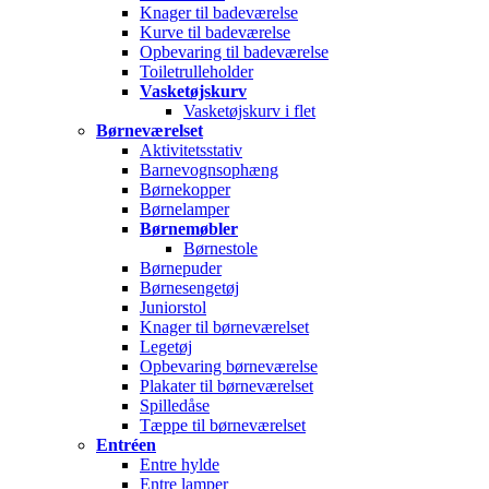
Knager til badeværelse
Kurve til badeværelse
Opbevaring til badeværelse
Toiletrulleholder
Vasketøjskurv
Vasketøjskurv i flet
Børneværelset
Aktivitetsstativ
Barnevognsophæng
Børnekopper
Børnelamper
Børnemøbler
Børnestole
Børnepuder
Børnesengetøj
Juniorstol
Knager til børneværelset
Legetøj
Opbevaring børneværelse
Plakater til børneværelset
Spilledåse
Tæppe til børneværelset
Entréen
Entre hylde
Entre lamper