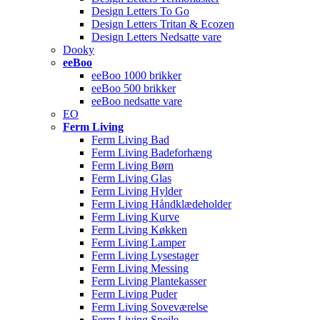
Design Letters To Go
Design Letters Tritan & Ecozen
Design Letters Nedsatte vare
Dooky
eeBoo
eeBoo 1000 brikker
eeBoo 500 brikker
eeBoo nedsatte vare
EO
Ferm Living
Ferm Living Bad
Ferm Living Badeforhæng
Ferm Living Børn
Ferm Living Glas
Ferm Living Hylder
Ferm Living Håndklædeholder
Ferm Living Kurve
Ferm Living Køkken
Ferm Living Lamper
Ferm Living Lysestager
Ferm Living Messing
Ferm Living Plantekasser
Ferm Living Puder
Ferm Living Soveværelse
Ferm Living Spejle