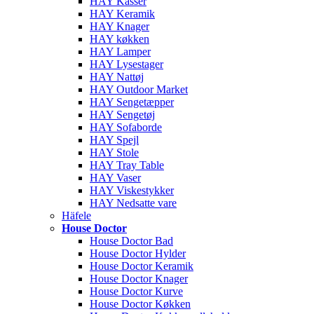
HAY Kasser
HAY Keramik
HAY Knager
HAY køkken
HAY Lamper
HAY Lysestager
HAY Nattøj
HAY Outdoor Market
HAY Sengetæpper
HAY Sengetøj
HAY Sofaborde
HAY Spejl
HAY Stole
HAY Tray Table
HAY Vaser
HAY Viskestykker
HAY Nedsatte vare
Häfele
House Doctor
House Doctor Bad
House Doctor Hylder
House Doctor Keramik
House Doctor Knager
House Doctor Kurve
House Doctor Køkken