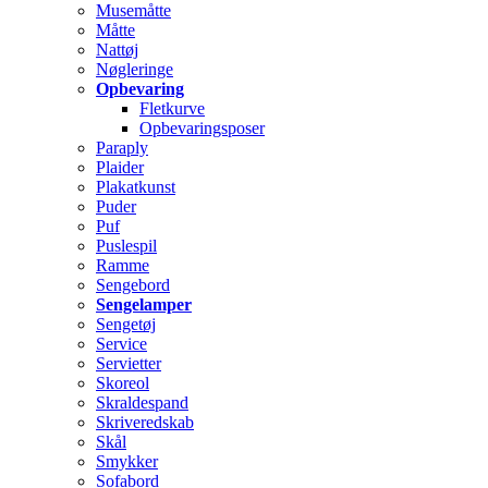
Musemåtte
Måtte
Nattøj
Nøgleringe
Opbevaring
Fletkurve
Opbevaringsposer
Paraply
Plaider
Plakatkunst
Puder
Puf
Puslespil
Ramme
Sengebord
Sengelamper
Sengetøj
Service
Servietter
Skoreol
Skraldespand
Skriveredskab
Skål
Smykker
Sofabord