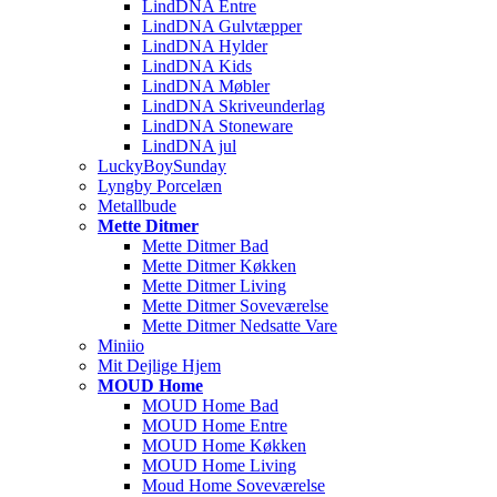
LindDNA Entre
LindDNA Gulvtæpper
LindDNA Hylder
LindDNA Kids
LindDNA Møbler
LindDNA Skriveunderlag
LindDNA Stoneware
LindDNA jul
LuckyBoySunday
Lyngby Porcelæn
Metallbude
Mette Ditmer
Mette Ditmer Bad
Mette Ditmer Køkken
Mette Ditmer Living
Mette Ditmer Soveværelse
Mette Ditmer Nedsatte Vare
Miniio
Mit Dejlige Hjem
MOUD Home
MOUD Home Bad
MOUD Home Entre
MOUD Home Køkken
MOUD Home Living
Moud Home Soveværelse