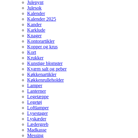
Julepynt
Julesok
Kalender
Kalender 2025
Kander
Karklude
Knager
Kontorartikler
Kopper og krus
Kort
Krukker
Kunstige blomster
Kværn salt og peber
Køkkenartikler
Køkkenrulleholder
Lamper
Lanterner
Legetæppe
Legetøj
Loftlamper
Lysestager
Lyskæder
Lædergreb
Madkasse
Messing