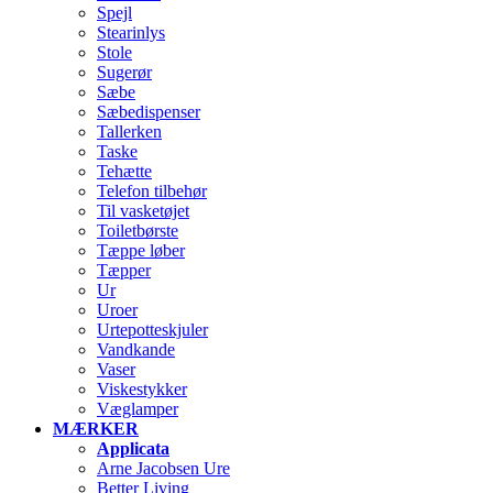
Spejl
Stearinlys
Stole
Sugerør
Sæbe
Sæbedispenser
Tallerken
Taske
Tehætte
Telefon tilbehør
Til vasketøjet
Toiletbørste
Tæppe løber
Tæpper
Ur
Uroer
Urtepotteskjuler
Vandkande
Vaser
Viskestykker
Væglamper
MÆRKER
Applicata
Arne Jacobsen Ure
Better Living