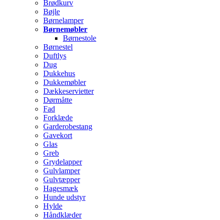
Brødkurv
Bøjle
Børnelamper
Børnemøbler
Børnestole
Børnestel
Duftlys
Dug
Dukkehus
Dukkemøbler
Dækkeservietter
Dørmåtte
Fad
Forklæde
Garderobestang
Gavekort
Glas
Greb
Grydelapper
Gulvlamper
Gulvtæpper
Hagesmæk
Hunde udstyr
Hylde
Håndklæder