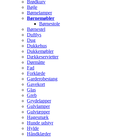
Brødkurv
Bøjle
Børnelamper
Børnemøbler
Børnestole
Børnestel
Duftlys
Dug
Dukkehus
Dukkemøbler
Dækkeservietter
Dørmåtte
Fad
Forklæde
Garderobestang
Gavekort
Glas
Greb
Grydelapper
Gulvlamper
Gulvtæpper
Hagesmæk
Hunde udstyr
Hylde
Håndklæder