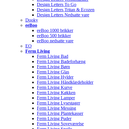
Design Letters To Go
Design Letters Tritan & Ecozen
Design Letters Nedsatte vare
Dooky
eeBoo
eeBoo 1000 brikker
eeBoo 500 brikker
eeBoo nedsatte vare
EO
Ferm Living
Ferm Living Bad
Ferm Living Badeforhæng
Ferm Living Børn
Ferm Living Glas
Ferm Living Hylder
Ferm Living Håndklædeholder
Ferm Living Kurve
Ferm Living Køkken
Ferm Living Lamper
Ferm Living Lysestager
Ferm Living Messing
Ferm Living Plantekasser
Ferm Living Puder
Ferm Living Soveværelse
Ferm Living Spejle