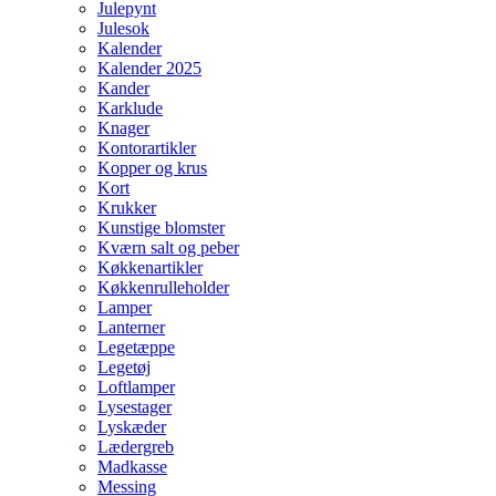
Julepynt
Julesok
Kalender
Kalender 2025
Kander
Karklude
Knager
Kontorartikler
Kopper og krus
Kort
Krukker
Kunstige blomster
Kværn salt og peber
Køkkenartikler
Køkkenrulleholder
Lamper
Lanterner
Legetæppe
Legetøj
Loftlamper
Lysestager
Lyskæder
Lædergreb
Madkasse
Messing