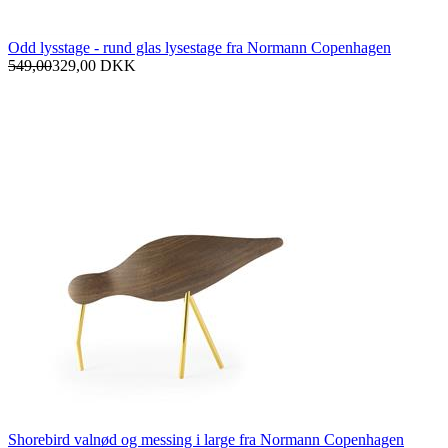
Odd lysstage - rund glas lysestage fra Normann Copenhagen
549,00
329,00
DKK
Shorebird valnød og messing i large fra Normann Copenhagen