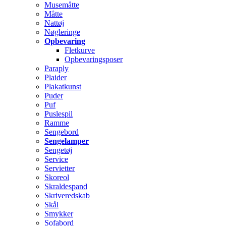
Musemåtte
Måtte
Nattøj
Nøgleringe
Opbevaring
Fletkurve
Opbevaringsposer
Paraply
Plaider
Plakatkunst
Puder
Puf
Puslespil
Ramme
Sengebord
Sengelamper
Sengetøj
Service
Servietter
Skoreol
Skraldespand
Skriveredskab
Skål
Smykker
Sofabord