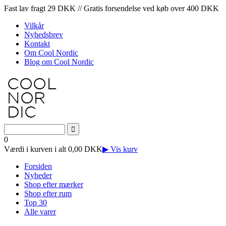
Fast lav fragt 29 DKK // Gratis forsendelse ved køb over 400 DKK
Vilkår
Nyhedsbrev
Kontakt
Om Cool Nordic
Blog om Cool Nordic
0
Værdi i kurven i alt 0,00 DKK
▶ Vis kurv
Forsiden
Nyheder
Shop efter mærker
Shop efter rum
Top 30
Alle varer