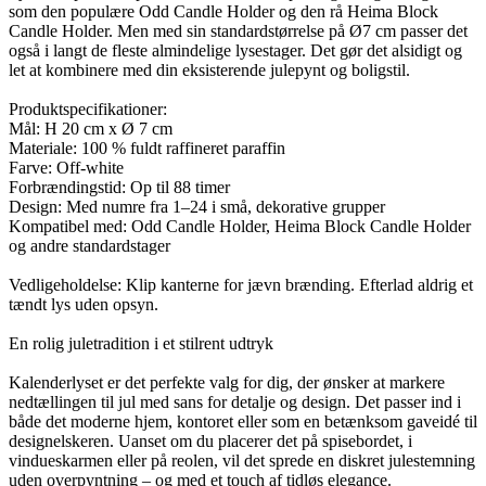
som den populære Odd Candle Holder og den rå Heima Block
Candle Holder. Men med sin standardstørrelse på Ø7 cm passer det
også i langt de fleste almindelige lysestager. Det gør det alsidigt og
let at kombinere med din eksisterende julepynt og boligstil.
Produktspecifikationer:
Mål: H 20 cm x Ø 7 cm
Materiale: 100 % fuldt raffineret paraffin
Farve: Off-white
Forbrændingstid: Op til 88 timer
Design: Med numre fra 1–24 i små, dekorative grupper
Kompatibel med: Odd Candle Holder, Heima Block Candle Holder
og andre standardstager
Vedligeholdelse: Klip kanterne for jævn brænding. Efterlad aldrig et
tændt lys uden opsyn.
En rolig juletradition i et stilrent udtryk
Kalenderlyset er det perfekte valg for dig, der ønsker at markere
nedtællingen til jul med sans for detalje og design. Det passer ind i
både det moderne hjem, kontoret eller som en betænksom gaveidé til
designelskeren. Uanset om du placerer det på spisebordet, i
vindueskarmen eller på reolen, vil det sprede en diskret julestemning
uden overpyntning – og med et touch af tidløs elegance.