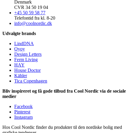
Denmark
CVR 34 50 19 04
+45 50 59 58 77
Telefontid fra kl. 8-20
info@coolnordic.dk
Udvalgte brands
LindDNA
Oyoy
Design Letters
Ferm Living
HAY
House Doctor
Kähler
Tica Copenhagen
Bliv inspireret og få gode tilbud fra Cool Nordic via de sociale
medier
Facebook
Pinterest
Instagram
Hos Cool Nordic finder du produkter til den nordiske bolig med
grafiske tendenser.