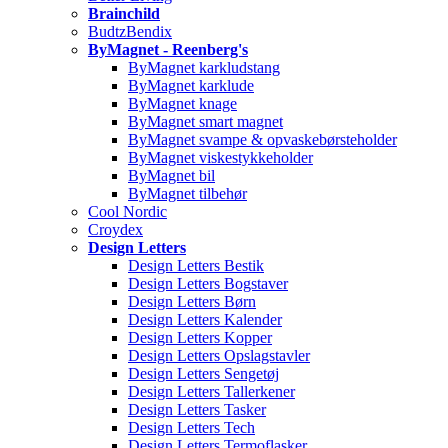
Brainchild
BudtzBendix
ByMagnet - Reenberg's
ByMagnet karkludstang
ByMagnet karklude
ByMagnet knage
ByMagnet smart magnet
ByMagnet svampe & opvaskebørsteholder
ByMagnet viskestykkeholder
ByMagnet bil
ByMagnet tilbehør
Cool Nordic
Croydex
Design Letters
Design Letters Bestik
Design Letters Bogstaver
Design Letters Børn
Design Letters Kalender
Design Letters Kopper
Design Letters Opslagstavler
Design Letters Sengetøj
Design Letters Tallerkener
Design Letters Tasker
Design Letters Tech
Design Letters Termoflasker