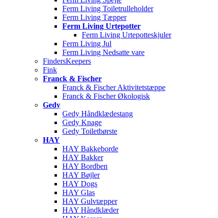
Ferm Living Toiletrulleholder
Ferm Living Tæpper
Ferm Living Urtepotter
Ferm Living Urtepotteskjuler
Ferm Living Jul
Ferm Living Nedsatte vare
FindersKeepers
Fink
Franck & Fischer
Franck & Fischer Aktivitetstæppe
Franck & Fischer Økologisk
Gedy
Gedy Håndklædestang
Gedy Knage
Gedy Toiletbørste
HAY
HAY Bakkeborde
HAY Bakker
HAY Bordben
HAY Bøjler
HAY Dogs
HAY Glas
HAY Gulvtæpper
HAY Håndklæder