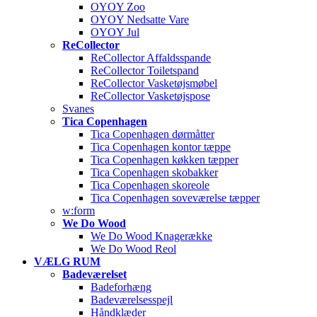
OYOY Zoo
OYOY Nedsatte Vare
OYOY Jul
ReCollector
ReCollector Affaldsspande
ReCollector Toiletspand
ReCollector Vasketøjsmøbel
ReCollector Vasketøjspose
Svanes
Tica Copenhagen
Tica Copenhagen dørmåtter
Tica Copenhagen kontor tæppe
Tica Copenhagen køkken tæpper
Tica Copenhagen skobakker
Tica Copenhagen skoreole
Tica Copenhagen soveværelse tæpper
w:form
We Do Wood
We Do Wood Knagerække
We Do Wood Reol
VÆLG RUM
Badeværelset
Badeforhæng
Badeværelsesspejl
Håndklæder