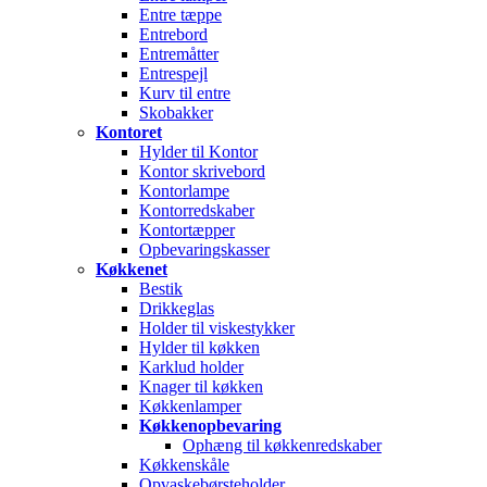
Entre tæppe
Entrebord
Entremåtter
Entrespejl
Kurv til entre
Skobakker
Kontoret
Hylder til Kontor
Kontor skrivebord
Kontorlampe
Kontorredskaber
Kontortæpper
Opbevaringskasser
Køkkenet
Bestik
Drikkeglas
Holder til viskestykker
Hylder til køkken
Karklud holder
Knager til køkken
Køkkenlamper
Køkkenopbevaring
Ophæng til køkkenredskaber
Køkkenskåle
Opvaskebørsteholder