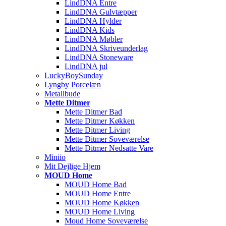
LindDNA Entre
LindDNA Gulvtæpper
LindDNA Hylder
LindDNA Kids
LindDNA Møbler
LindDNA Skriveunderlag
LindDNA Stoneware
LindDNA jul
LuckyBoySunday
Lyngby Porcelæn
Metallbude
Mette Ditmer
Mette Ditmer Bad
Mette Ditmer Køkken
Mette Ditmer Living
Mette Ditmer Soveværelse
Mette Ditmer Nedsatte Vare
Miniio
Mit Dejlige Hjem
MOUD Home
MOUD Home Bad
MOUD Home Entre
MOUD Home Køkken
MOUD Home Living
Moud Home Soveværelse