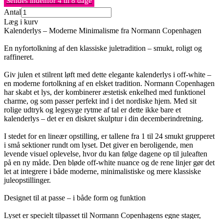
Sendes indenfor 4 til 8 dage
Antal
Læg i kurv
Kalenderlys – Moderne Minimalisme fra Normann Copenhagen
En nyfortolkning af den klassiske juletradition – smukt, roligt og
raffineret.
Giv julen et stilrent løft med dette elegante kalenderlys i off-white –
en moderne fortolkning af en elsket tradition. Normann Copenhagen
har skabt et lys, der kombinerer æstetisk enkelhed med funktionel
charme, og som passer perfekt ind i det nordiske hjem. Med sit
rolige udtryk og legesyge rytme af tal er dette ikke bare et
kalenderlys – det er en diskret skulptur i din decemberindretning.
I stedet for en lineær opstilling, er tallene fra 1 til 24 smukt grupperet
i små sektioner rundt om lyset. Det giver en beroligende, men
levende visuel oplevelse, hvor du kan følge dagene op til juleaften
på en ny måde. Den bløde off-white nuance og de rene linjer gør det
let at integrere i både moderne, minimalistiske og mere klassiske
juleopstillinger.
Designet til at passe – i både form og funktion
Lyset er specielt tilpasset til Normann Copenhagens egne stager,