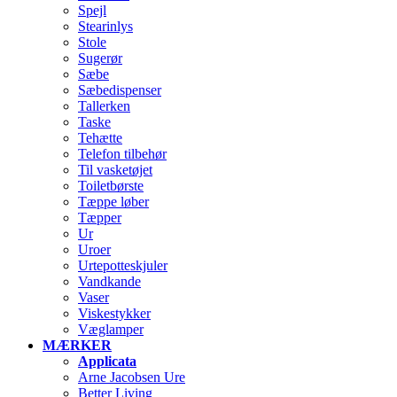
Spejl
Stearinlys
Stole
Sugerør
Sæbe
Sæbedispenser
Tallerken
Taske
Tehætte
Telefon tilbehør
Til vasketøjet
Toiletbørste
Tæppe løber
Tæpper
Ur
Uroer
Urtepotteskjuler
Vandkande
Vaser
Viskestykker
Væglamper
MÆRKER
Applicata
Arne Jacobsen Ure
Better Living