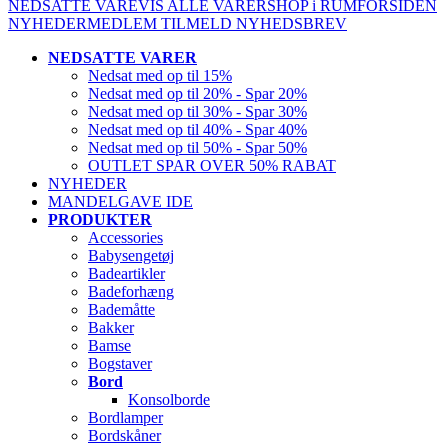
NEDSATTE VARE
VIS ALLE VARER
SHOP i RUM
FORSIDEN
NYHEDER
MEDLEM
TILMELD NYHEDSBREV
NEDSATTE VARER
Nedsat med op til 15%
Nedsat med op til 20% - Spar 20%
Nedsat med op til 30% - Spar 30%
Nedsat med op til 40% - Spar 40%
Nedsat med op til 50% - Spar 50%
OUTLET SPAR OVER 50% RABAT
NYHEDER
MANDELGAVE IDE
PRODUKTER
Accessories
Babysengetøj
Badeartikler
Badeforhæng
Bademåtte
Bakker
Bamse
Bogstaver
Bord
Konsolborde
Bordlamper
Bordskåner