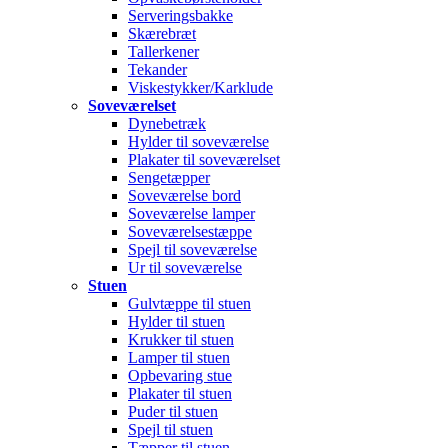
Serveringsbakke
Skærebræt
Tallerkener
Tekander
Viskestykker/Karklude
Soveværelset
Dynebetræk
Hylder til soveværelse
Plakater til soveværelset
Sengetæpper
Soveværelse bord
Soveværelse lamper
Soveværelsestæppe
Spejl til soveværelse
Ur til soveværelse
Stuen
Gulvtæppe til stuen
Hylder til stuen
Krukker til stuen
Lamper til stuen
Opbevaring stue
Plakater til stuen
Puder til stuen
Spejl til stuen
Tæpper til stuen