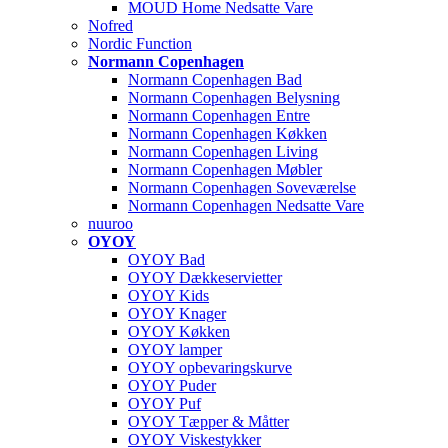
MOUD Home Nedsatte Vare
Nofred
Nordic Function
Normann Copenhagen
Normann Copenhagen Bad
Normann Copenhagen Belysning
Normann Copenhagen Entre
Normann Copenhagen Køkken
Normann Copenhagen Living
Normann Copenhagen Møbler
Normann Copenhagen Soveværelse
Normann Copenhagen Nedsatte Vare
nuuroo
OYOY
OYOY Bad
OYOY Dækkeservietter
OYOY Kids
OYOY Knager
OYOY Køkken
OYOY lamper
OYOY opbevaringskurve
OYOY Puder
OYOY Puf
OYOY Tæpper & Måtter
OYOY Viskestykker