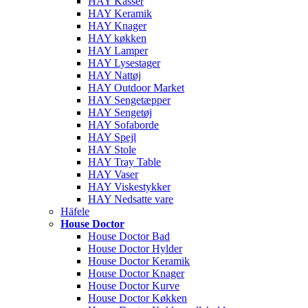
HAY Kasser
HAY Keramik
HAY Knager
HAY køkken
HAY Lamper
HAY Lysestager
HAY Nattøj
HAY Outdoor Market
HAY Sengetæpper
HAY Sengetøj
HAY Sofaborde
HAY Spejl
HAY Stole
HAY Tray Table
HAY Vaser
HAY Viskestykker
HAY Nedsatte vare
Häfele
House Doctor
House Doctor Bad
House Doctor Hylder
House Doctor Keramik
House Doctor Knager
House Doctor Kurve
House Doctor Køkken