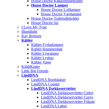
House Doctor Køkkenrulleholder
House Doctor Lamper
House Doctor Loftlamper
House Doctor Væglamper
House Doctor Toiletrulleholder
House Doctor Jul
I Love My Type
Illumilight
Kay Bojesen
Kähler
Kähler Fyrfadsstager
Kähler Hammershøi
Kähler Lysestager
Kähler Lyshus
Kähler Vaser
KiddiKutter
Little Big Friends
LïndDNA
LindDNA Bordskåner
LindDNA Coaster
LindDNA Dækkeservietter
LindDNA Dækkeservietter Cirkel
LindDNA Dækkeservietter Curve
LindDNA Dækkeservietter Frikant
LindDNA Løber