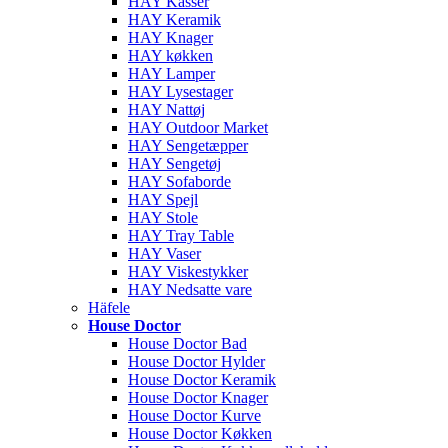
HAY Kasser
HAY Keramik
HAY Knager
HAY køkken
HAY Lamper
HAY Lysestager
HAY Nattøj
HAY Outdoor Market
HAY Sengetæpper
HAY Sengetøj
HAY Sofaborde
HAY Spejl
HAY Stole
HAY Tray Table
HAY Vaser
HAY Viskestykker
HAY Nedsatte vare
Häfele
House Doctor
House Doctor Bad
House Doctor Hylder
House Doctor Keramik
House Doctor Knager
House Doctor Kurve
House Doctor Køkken