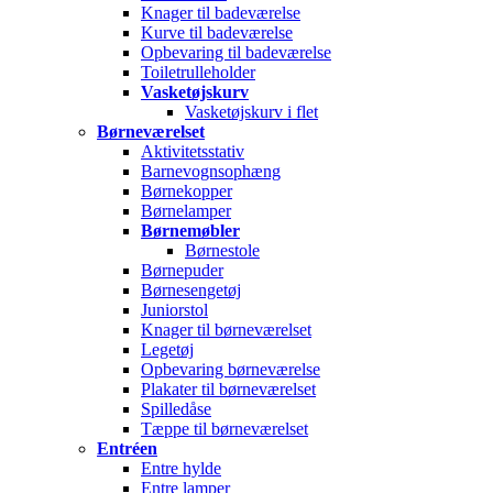
Knager til badeværelse
Kurve til badeværelse
Opbevaring til badeværelse
Toiletrulleholder
Vasketøjskurv
Vasketøjskurv i flet
Børneværelset
Aktivitetsstativ
Barnevognsophæng
Børnekopper
Børnelamper
Børnemøbler
Børnestole
Børnepuder
Børnesengetøj
Juniorstol
Knager til børneværelset
Legetøj
Opbevaring børneværelse
Plakater til børneværelset
Spilledåse
Tæppe til børneværelset
Entréen
Entre hylde
Entre lamper