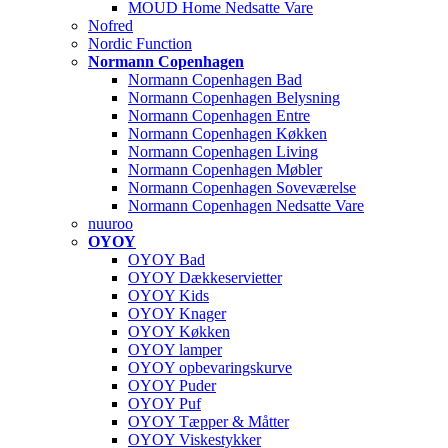
MOUD Home Nedsatte Vare
Nofred
Nordic Function
Normann Copenhagen
Normann Copenhagen Bad
Normann Copenhagen Belysning
Normann Copenhagen Entre
Normann Copenhagen Køkken
Normann Copenhagen Living
Normann Copenhagen Møbler
Normann Copenhagen Soveværelse
Normann Copenhagen Nedsatte Vare
nuuroo
OYOY
OYOY Bad
OYOY Dækkeservietter
OYOY Kids
OYOY Knager
OYOY Køkken
OYOY lamper
OYOY opbevaringskurve
OYOY Puder
OYOY Puf
OYOY Tæpper & Måtter
OYOY Viskestykker