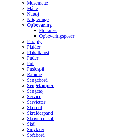
Musemåtte
Måtte
Nattøj
Nøgleringe
Opbevaring
Fletkurve
Opbevaringsposer
Paraply
Plaider
Plakatkunst
Puder
Puf
Puslespil
Ramme
Sengebord
Sengelamper
Sengetøj
Service
Servietter
Skoreol
Skraldespand
Skriveredskab
Skål
Smykker
Sofabord