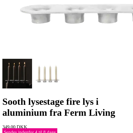
Sooth lysestage fire lys i
aluminium fra Ferm Living
349,00
DKK
Sendes indenfor 4 til 8 dage