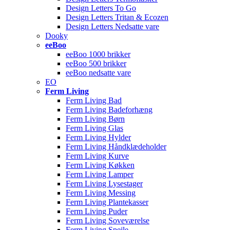
Design Letters To Go
Design Letters Tritan & Ecozen
Design Letters Nedsatte vare
Dooky
eeBoo
eeBoo 1000 brikker
eeBoo 500 brikker
eeBoo nedsatte vare
EO
Ferm Living
Ferm Living Bad
Ferm Living Badeforhæng
Ferm Living Børn
Ferm Living Glas
Ferm Living Hylder
Ferm Living Håndklædeholder
Ferm Living Kurve
Ferm Living Køkken
Ferm Living Lamper
Ferm Living Lysestager
Ferm Living Messing
Ferm Living Plantekasser
Ferm Living Puder
Ferm Living Soveværelse
Ferm Living Spejle