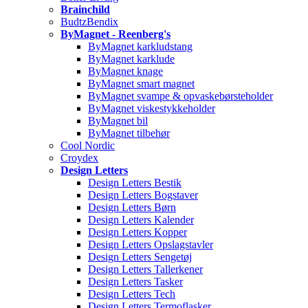
Brainchild
BudtzBendix
ByMagnet - Reenberg's
ByMagnet karkludstang
ByMagnet karklude
ByMagnet knage
ByMagnet smart magnet
ByMagnet svampe & opvaskebørsteholder
ByMagnet viskestykkeholder
ByMagnet bil
ByMagnet tilbehør
Cool Nordic
Croydex
Design Letters
Design Letters Bestik
Design Letters Bogstaver
Design Letters Børn
Design Letters Kalender
Design Letters Kopper
Design Letters Opslagstavler
Design Letters Sengetøj
Design Letters Tallerkener
Design Letters Tasker
Design Letters Tech
Design Letters Termoflasker