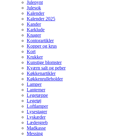
Julepynt
Julesok
Kalender
Kalender 2025
Kander
Karklude
Knager
Kontorartikler
Kopper og krus
Kort
Krukker
Kunstige blomster
Kværn salt og peber
Køkkenartikler
Køkkenrulleholder
Lamper
Lanterner
Legetæppe
Legetøj
Loftlamper
Lysestager
Lyskæder
Lædergreb
Madkasse
Messing