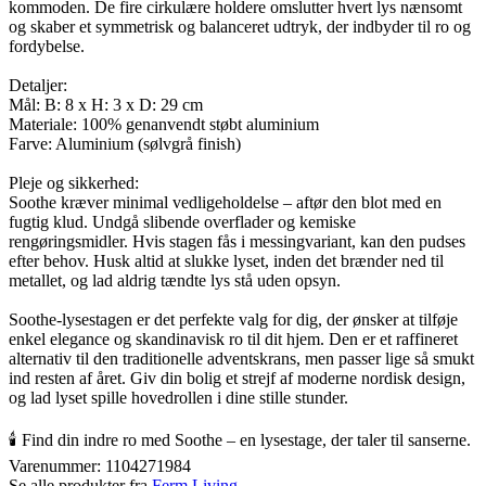
kommoden. De fire cirkulære holdere omslutter hvert lys nænsomt
og skaber et symmetrisk og balanceret udtryk, der indbyder til ro og
fordybelse.
Detaljer:
Mål: B: 8 x H: 3 x D: 29 cm
Materiale: 100% genanvendt støbt aluminium
Farve: Aluminium (sølvgrå finish)
Pleje og sikkerhed:
Soothe kræver minimal vedligeholdelse – aftør den blot med en
fugtig klud. Undgå slibende overflader og kemiske
rengøringsmidler. Hvis stagen fås i messingvariant, kan den pudses
efter behov. Husk altid at slukke lyset, inden det brænder ned til
metallet, og lad aldrig tændte lys stå uden opsyn.
Soothe-lysestagen er det perfekte valg for dig, der ønsker at tilføje
enkel elegance og skandinavisk ro til dit hjem. Den er et raffineret
alternativ til den traditionelle adventskrans, men passer lige så smukt
ind resten af året. Giv din bolig et strejf af moderne nordisk design,
og lad lyset spille hovedrollen i dine stille stunder.
🕯️ Find din indre ro med Soothe – en lysestage, der taler til sanserne.
Varenummer:
1104271984
Se alle produkter fra
Ferm Living