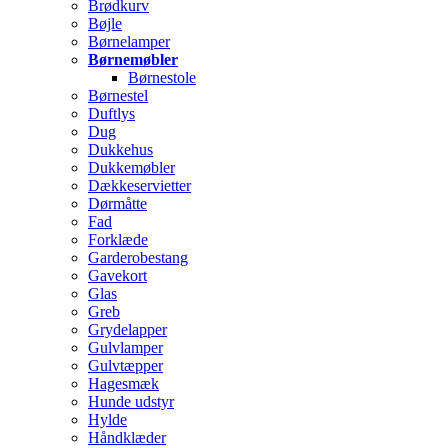
Brødkurv
Bøjle
Børnelamper
Børnemøbler
Børnestole
Børnestel
Duftlys
Dug
Dukkehus
Dukkemøbler
Dækkeservietter
Dørmåtte
Fad
Forklæde
Garderobestang
Gavekort
Glas
Greb
Grydelapper
Gulvlamper
Gulvtæpper
Hagesmæk
Hunde udstyr
Hylde
Håndklæder