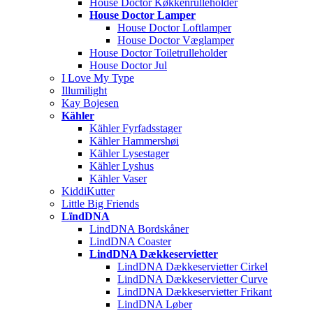
House Doctor Køkkenrulleholder
House Doctor Lamper
House Doctor Loftlamper
House Doctor Væglamper
House Doctor Toiletrulleholder
House Doctor Jul
I Love My Type
Illumilight
Kay Bojesen
Kähler
Kähler Fyrfadsstager
Kähler Hammershøi
Kähler Lysestager
Kähler Lyshus
Kähler Vaser
KiddiKutter
Little Big Friends
LïndDNA
LindDNA Bordskåner
LindDNA Coaster
LindDNA Dækkeservietter
LindDNA Dækkeservietter Cirkel
LindDNA Dækkeservietter Curve
LindDNA Dækkeservietter Frikant
LindDNA Løber