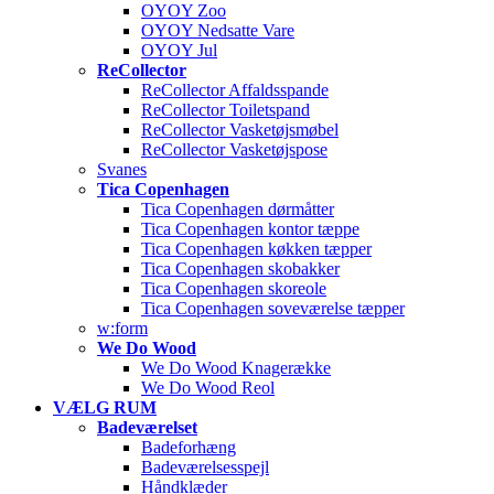
OYOY Zoo
OYOY Nedsatte Vare
OYOY Jul
ReCollector
ReCollector Affaldsspande
ReCollector Toiletspand
ReCollector Vasketøjsmøbel
ReCollector Vasketøjspose
Svanes
Tica Copenhagen
Tica Copenhagen dørmåtter
Tica Copenhagen kontor tæppe
Tica Copenhagen køkken tæpper
Tica Copenhagen skobakker
Tica Copenhagen skoreole
Tica Copenhagen soveværelse tæpper
w:form
We Do Wood
We Do Wood Knagerække
We Do Wood Reol
VÆLG RUM
Badeværelset
Badeforhæng
Badeværelsesspejl
Håndklæder