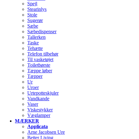
Spejl
Stearinlys
Stole
Sugerør
Sæbe
Sæbedispenser
Tallerken
Taske
Tehætte
Telefon tilbehør
Til vasketøjet
Toiletbørste
Tæppe løber
Tæpper
Ur
Uroer
Urtepotteskjuler
Vandkande
Vaser
Viskestykker
Væglamper
MÆRKER
Applicata
Arne Jacobsen Ure
Better Living