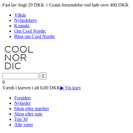
Fast lav fragt 29 DKK // Gratis forsendelse ved køb over 400 DKK
Vilkår
Nyhedsbrev
Kontakt
Om Cool Nordic
Blog om Cool Nordic
0
Værdi i kurven i alt 0,00 DKK
▶ Vis kurv
Forsiden
Nyheder
Shop efter mærker
Shop efter rum
Top 30
Alle varer