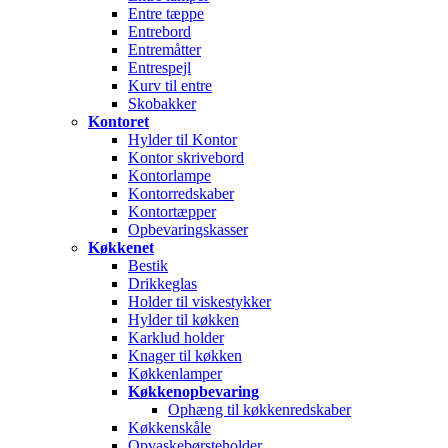
Entre tæppe
Entrebord
Entremåtter
Entrespejl
Kurv til entre
Skobakker
Kontoret
Hylder til Kontor
Kontor skrivebord
Kontorlampe
Kontorredskaber
Kontortæpper
Opbevaringskasser
Køkkenet
Bestik
Drikkeglas
Holder til viskestykker
Hylder til køkken
Karklud holder
Knager til køkken
Køkkenlamper
Køkkenopbevaring
Ophæng til køkkenredskaber
Køkkenskåle
Opvaskebørsteholder