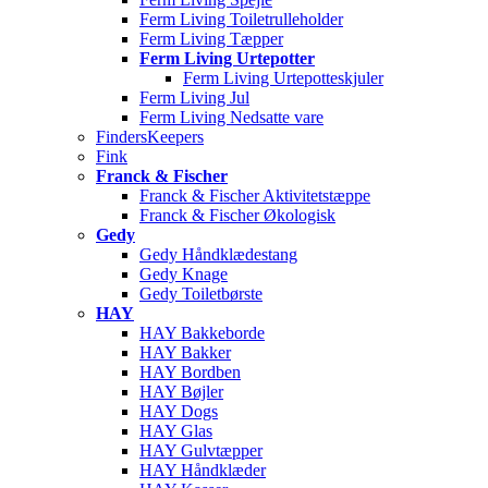
Ferm Living Toiletrulleholder
Ferm Living Tæpper
Ferm Living Urtepotter
Ferm Living Urtepotteskjuler
Ferm Living Jul
Ferm Living Nedsatte vare
FindersKeepers
Fink
Franck & Fischer
Franck & Fischer Aktivitetstæppe
Franck & Fischer Økologisk
Gedy
Gedy Håndklædestang
Gedy Knage
Gedy Toiletbørste
HAY
HAY Bakkeborde
HAY Bakker
HAY Bordben
HAY Bøjler
HAY Dogs
HAY Glas
HAY Gulvtæpper
HAY Håndklæder