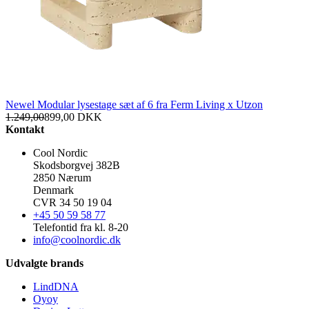
Newel Modular lysestage sæt af 6 fra Ferm Living x Utzon
1.249,00
899,00
DKK
Kontakt
Cool Nordic
Skodsborgvej 382B
2850 Nærum
Denmark
CVR 34 50 19 04
+45 50 59 58 77
Telefontid fra kl. 8-20
info@coolnordic.dk
Udvalgte brands
LindDNA
Oyoy