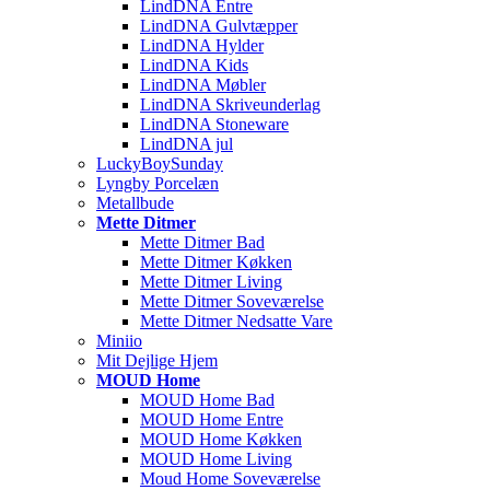
LindDNA Entre
LindDNA Gulvtæpper
LindDNA Hylder
LindDNA Kids
LindDNA Møbler
LindDNA Skriveunderlag
LindDNA Stoneware
LindDNA jul
LuckyBoySunday
Lyngby Porcelæn
Metallbude
Mette Ditmer
Mette Ditmer Bad
Mette Ditmer Køkken
Mette Ditmer Living
Mette Ditmer Soveværelse
Mette Ditmer Nedsatte Vare
Miniio
Mit Dejlige Hjem
MOUD Home
MOUD Home Bad
MOUD Home Entre
MOUD Home Køkken
MOUD Home Living
Moud Home Soveværelse