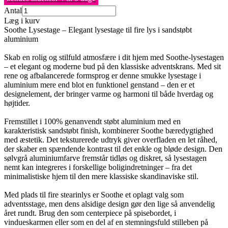
Antal
Læg i kurv
Soothe Lysestage – Elegant lysestage til fire lys i sandstøbt
aluminium
Skab en rolig og stilfuld atmosfære i dit hjem med Soothe-lysestagen
– et elegant og moderne bud på den klassiske adventskrans. Med sit
rene og afbalancerede formsprog er denne smukke lysestage i
aluminium mere end blot en funktionel genstand – den er et
designelement, der bringer varme og harmoni til både hverdag og
højtider.
Fremstillet i 100% genanvendt støbt aluminium med en
karakteristisk sandstøbt finish, kombinerer Soothe bæredygtighed
med æstetik. Det teksturerede udtryk giver overfladen en let råhed,
der skaber en spændende kontrast til det enkle og bløde design. Den
sølvgrå aluminiumfarve fremstår tidløs og diskret, så lysestagen
nemt kan integreres i forskellige boligindretninger – fra det
minimalistiske hjem til den mere klassiske skandinaviske stil.
Med plads til fire stearinlys er Soothe et oplagt valg som
adventsstage, men dens alsidige design gør den lige så anvendelig
året rundt. Brug den som centerpiece på spisebordet, i
vindueskarmen eller som en del af en stemningsfuld stilleben på