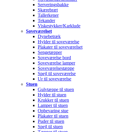
Serveringsbakke
Skærebræt
Tallerkener
Tekander
Viskestykker/Karklude
Soveværelset
Dynebetræk
Hylder til soveværelse
Plakater til soveværelset
Sengetæpper
Soveværelse bord
Soveværelse lamper
Soveværelsestæppe
Spejl til soveværelse
Ur til soveværelse
Stuen
Gulvtæppe til stuen
Hylder til stuen
Krukker til stuen
Lamper til stuen
Opbevaring stue
Plakater til stuen
Puder til stuen
Spejl til stuen
Tæpper til stuen