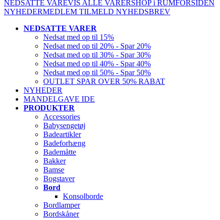
NEDSATTE VARE
VIS ALLE VARER
SHOP i RUM
FORSIDEN
NYHEDER
MEDLEM
TILMELD NYHEDSBREV
NEDSATTE VARER
Nedsat med op til 15%
Nedsat med op til 20% - Spar 20%
Nedsat med op til 30% - Spar 30%
Nedsat med op til 40% - Spar 40%
Nedsat med op til 50% - Spar 50%
OUTLET SPAR OVER 50% RABAT
NYHEDER
MANDELGAVE IDE
PRODUKTER
Accessories
Babysengetøj
Badeartikler
Badeforhæng
Bademåtte
Bakker
Bamse
Bogstaver
Bord
Konsolborde
Bordlamper
Bordskåner