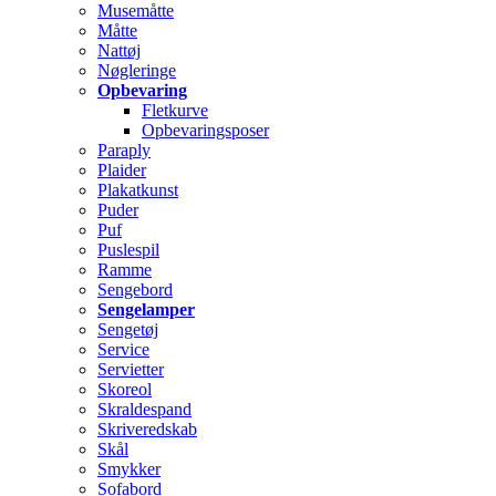
Musemåtte
Måtte
Nattøj
Nøgleringe
Opbevaring
Fletkurve
Opbevaringsposer
Paraply
Plaider
Plakatkunst
Puder
Puf
Puslespil
Ramme
Sengebord
Sengelamper
Sengetøj
Service
Servietter
Skoreol
Skraldespand
Skriveredskab
Skål
Smykker
Sofabord