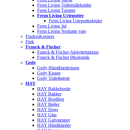
Ferm Living Toiletrulleholder
Ferm Living Tæpper
Ferm Living Urtepotter
Ferm Living Urtepotteskjuler
Ferm Living Jul
Ferm Living Nedsatte vare
FindersKeepers
Fink
Franck & Fischer
Franck & Fischer Aktivitetstæppe
Franck & Fischer Økologisk
Gedy
Gedy Håndklædestang
Gedy Knage
Gedy Toiletbørste
HAY
HAY Bakkeborde
HAY Bakker
HAY Bordben
HAY Bøjler
HAY Dogs
HAY Glas
HAY Gulvtæpper
HAY Håndklæder