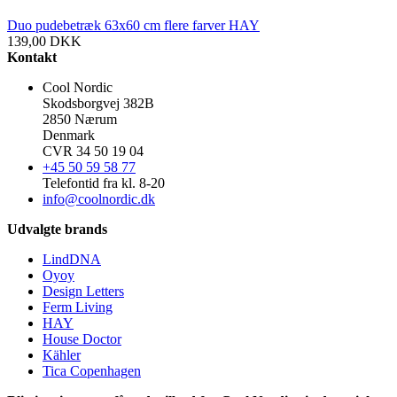
Duo pudebetræk 63x60 cm flere farver HAY
139,00
DKK
Kontakt
Cool Nordic
Skodsborgvej 382B
2850 Nærum
Denmark
CVR 34 50 19 04
+45 50 59 58 77
Telefontid fra kl. 8-20
info@coolnordic.dk
Udvalgte brands
LindDNA
Oyoy
Design Letters
Ferm Living
HAY
House Doctor
Kähler
Tica Copenhagen