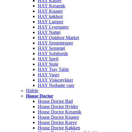
HAY Kasser
HAY Keramik
HAY Knager
HAY køkken
HAY Lamper
HAY Lysestager
HAY Nattøj
HAY Outdoor Market
HAY Sengetæpper
HAY Sengetøj
HAY Sofaborde
HAY Spejl
HAY Stole
HAY Tray Table
HAY Vaser
HAY Viskestykker
HAY Nedsatte vare
Häfele
House Doctor
House Doctor Bad
House Doctor Hylder
House Doctor Keramik
House Doctor Knager
House Doctor Kurve
House Doctor Køkken