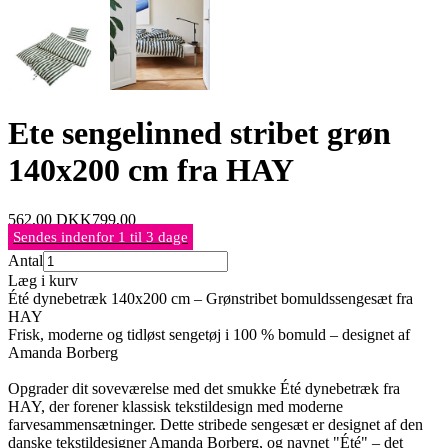
Ete sengelinned stribet grøn
140x200 cm fra HAY
562,00
DKK
799,00
Sendes indenfor 1 til 3 dage
Antal
Læg i kurv
Été dynebetræk 140x200 cm – Grønstribet bomuldssengesæt fra
HAY
Frisk, moderne og tidløst sengetøj i 100 % bomuld – designet af
Amanda Borberg
Opgrader dit soveværelse med det smukke Été dynebetræk fra
HAY, der forener klassisk tekstildesign med moderne
farvesammensætninger. Dette stribede sengesæt er designet af den
danske tekstildesigner Amanda Borberg, og navnet "Été" – det