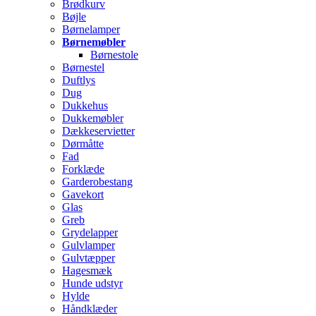
Brødkurv
Bøjle
Børnelamper
Børnemøbler
Børnestole
Børnestel
Duftlys
Dug
Dukkehus
Dukkemøbler
Dækkeservietter
Dørmåtte
Fad
Forklæde
Garderobestang
Gavekort
Glas
Greb
Grydelapper
Gulvlamper
Gulvtæpper
Hagesmæk
Hunde udstyr
Hylde
Håndklæder