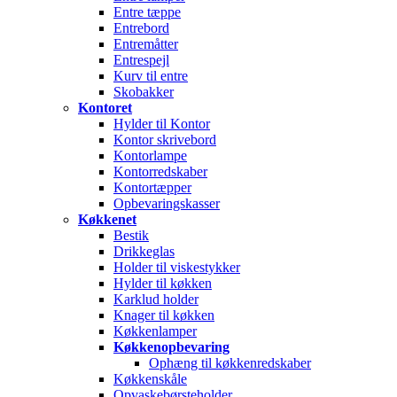
Entre tæppe
Entrebord
Entremåtter
Entrespejl
Kurv til entre
Skobakker
Kontoret
Hylder til Kontor
Kontor skrivebord
Kontorlampe
Kontorredskaber
Kontortæpper
Opbevaringskasser
Køkkenet
Bestik
Drikkeglas
Holder til viskestykker
Hylder til køkken
Karklud holder
Knager til køkken
Køkkenlamper
Køkkenopbevaring
Ophæng til køkkenredskaber
Køkkenskåle
Opvaskebørsteholder