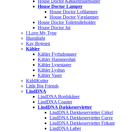
House Doctor Køkkenrulleholder
House Doctor Lamper
House Doctor Loftlamper
House Doctor Væglamper
House Doctor Toiletrulleholder
House Doctor Jul
I Love My Type
Illumilight
Kay Bojesen
Kähler
Kähler Fyrfadsstager
Kähler Hammershøi
Kähler Lysestager
Kähler Lyshus
Kähler Vaser
KiddiKutter
Little Big Friends
LïndDNA
LindDNA Bordskåner
LindDNA Coaster
LindDNA Dækkeservietter
LindDNA Dækkeservietter Cirkel
LindDNA Dækkeservietter Curve
LindDNA Dækkeservietter Frikant
LindDNA Løber