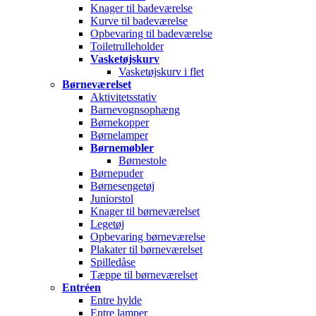
Knager til badeværelse
Kurve til badeværelse
Opbevaring til badeværelse
Toiletrulleholder
Vasketøjskurv
Vasketøjskurv i flet
Børneværelset
Aktivitetsstativ
Barnevognsophæng
Børnekopper
Børnelamper
Børnemøbler
Børnestole
Børnepuder
Børnesengetøj
Juniorstol
Knager til børneværelset
Legetøj
Opbevaring børneværelse
Plakater til børneværelset
Spilledåse
Tæppe til børneværelset
Entréen
Entre hylde
Entre lamper