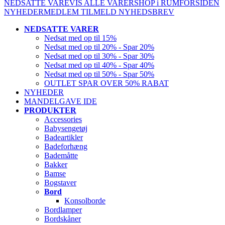
NEDSATTE VARE
VIS ALLE VARER
SHOP i RUM
FORSIDEN
NYHEDER
MEDLEM
TILMELD NYHEDSBREV
NEDSATTE VARER
Nedsat med op til 15%
Nedsat med op til 20% - Spar 20%
Nedsat med op til 30% - Spar 30%
Nedsat med op til 40% - Spar 40%
Nedsat med op til 50% - Spar 50%
OUTLET SPAR OVER 50% RABAT
NYHEDER
MANDELGAVE IDE
PRODUKTER
Accessories
Babysengetøj
Badeartikler
Badeforhæng
Bademåtte
Bakker
Bamse
Bogstaver
Bord
Konsolborde
Bordlamper
Bordskåner