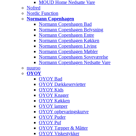
MOUD Home Nedsatte Vare
Nofred
Nordic Function
Normann Copenhagen
Normann Copenhagen Bad
Normann Copenhagen Belysning
Normann Copenhagen Entre
Normann Copenhagen Køkken
Normann Copenhagen Living
Normann Copenhagen Møbler
Normann Copenhagen Soveværelse
Normann Copenhagen Nedsatte Vare
nuuroo
OYOY
OYOY Bad
OYOY Dækkeservietter
OYOY Kids
OYOY Knager
OYOY Køkken
OYOY lamper
OYOY opbevaringskurve
OYOY Puder
OYOY Puf
OYOY Tæpper & Måtter
OYOY Viskestykker