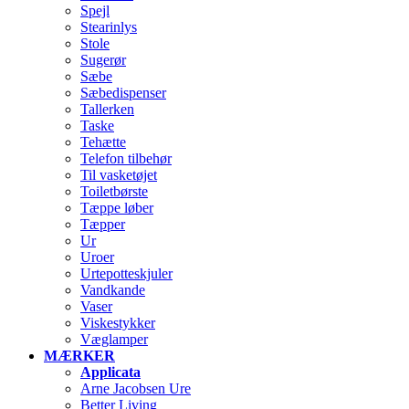
Spejl
Stearinlys
Stole
Sugerør
Sæbe
Sæbedispenser
Tallerken
Taske
Tehætte
Telefon tilbehør
Til vasketøjet
Toiletbørste
Tæppe løber
Tæpper
Ur
Uroer
Urtepotteskjuler
Vandkande
Vaser
Viskestykker
Væglamper
MÆRKER
Applicata
Arne Jacobsen Ure
Better Living