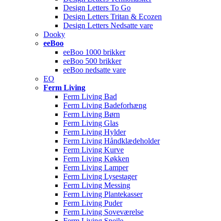
Design Letters To Go
Design Letters Tritan & Ecozen
Design Letters Nedsatte vare
Dooky
eeBoo
eeBoo 1000 brikker
eeBoo 500 brikker
eeBoo nedsatte vare
EO
Ferm Living
Ferm Living Bad
Ferm Living Badeforhæng
Ferm Living Børn
Ferm Living Glas
Ferm Living Hylder
Ferm Living Håndklædeholder
Ferm Living Kurve
Ferm Living Køkken
Ferm Living Lamper
Ferm Living Lysestager
Ferm Living Messing
Ferm Living Plantekasser
Ferm Living Puder
Ferm Living Soveværelse
Ferm Living Spejle