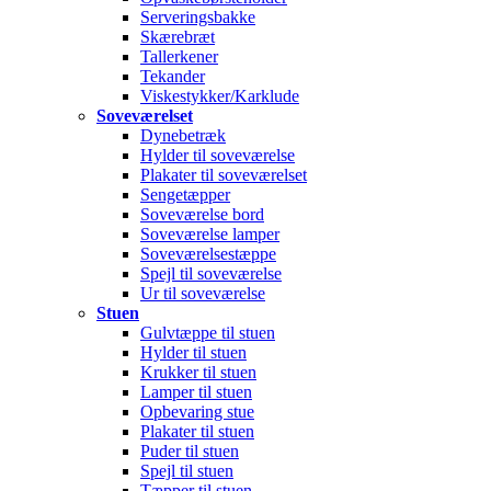
Serveringsbakke
Skærebræt
Tallerkener
Tekander
Viskestykker/Karklude
Soveværelset
Dynebetræk
Hylder til soveværelse
Plakater til soveværelset
Sengetæpper
Soveværelse bord
Soveværelse lamper
Soveværelsestæppe
Spejl til soveværelse
Ur til soveværelse
Stuen
Gulvtæppe til stuen
Hylder til stuen
Krukker til stuen
Lamper til stuen
Opbevaring stue
Plakater til stuen
Puder til stuen
Spejl til stuen
Tæpper til stuen