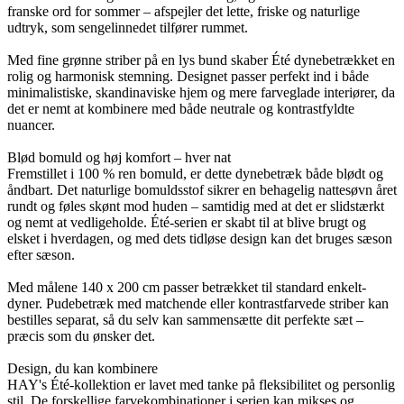
franske ord for sommer – afspejler det lette, friske og naturlige
udtryk, som sengelinnedet tilfører rummet.
Med fine grønne striber på en lys bund skaber Été dynebetrækket en
rolig og harmonisk stemning. Designet passer perfekt ind i både
minimalistiske, skandinaviske hjem og mere farveglade interiører, da
det er nemt at kombinere med både neutrale og kontrastfyldte
nuancer.
Blød bomuld og høj komfort – hver nat
Fremstillet i 100 % ren bomuld, er dette dynebetræk både blødt og
åndbart. Det naturlige bomuldsstof sikrer en behagelig nattesøvn året
rundt og føles skønt mod huden – samtidig med at det er slidstærkt
og nemt at vedligeholde. Été-serien er skabt til at blive brugt og
elsket i hverdagen, og med dets tidløse design kan det bruges sæson
efter sæson.
Med målene 140 x 200 cm passer betrækket til standard enkelt-
dyner. Pudebetræk med matchende eller kontrastfarvede striber kan
bestilles separat, så du selv kan sammensætte dit perfekte sæt –
præcis som du ønsker det.
Design, du kan kombinere
HAY's Été-kollektion er lavet med tanke på fleksibilitet og personlig
stil. De forskellige farvekombinationer i serien kan mikses og