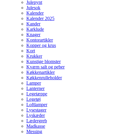
Julepynt
Julesok
Kalender
Kalender 2025
Kander
Karklude
Knager
Kontorartikler
Kopper og krus
Kort
Krukker
Kunstige blomster
Kværn salt og peber
Køkkenartikler
Køkkenrulleholder
Lamper
Lanterner
Legetæppe
Legetøj
Loftlamper
Lysestager
Lyskæder
Lædergreb
Madkasse
Messing