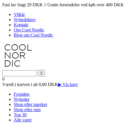
Fast lav fragt 29 DKK // Gratis forsendelse ved køb over 400 DKK
Vilkår
Nyhedsbrev
Kontakt
Om Cool Nordic
Blog om Cool Nordic
0
Værdi i kurven i alt 0,00 DKK
▶ Vis kurv
Forsiden
Nyheder
Shop efter mærker
Shop efter rum
Top 30
Alle varer