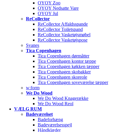
OYOY Zoo
OYOY Nedsatte Vare
OYOY Jul
ReCollector
ReCollector Affaldsspande
ReCollector Toiletspand
ReCollector Vasketøjsmøbel
ReCollector Vasketøjspose
Svanes
Tica Copenhagen
Tica Copenhagen dørmåtter
Tica Copenhagen kontor tæppe
Tica Copenhagen køkken tæpper
Tica Copenhagen skobakker
Tica Copenhagen skoreole
Tica Copenhagen soveværelse tæpper
w:form
We Do Wood
We Do Wood Knagerække
We Do Wood Reol
VÆLG RUM
Badeværelset
Badeforhæng
Badeværelsesspejl
Håndklæder