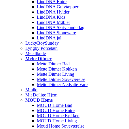
LindDNA Entre
LindDNA Gulvtæpper
LindDNA Hylder
LindDNA Kids
LindDNA Møbler
LindDNA Skriveunderlag
LindDNA Stoneware
LindDNA jul
LuckyBoySunday
Lyngby Porcelæn
Metallbude
Mette Ditmer
Mette Ditmer Bad
Mette Ditmer Køkken
Mette Ditmer Living
Mette Ditmer Soveværelse
Mette Ditmer Nedsatte Vare
Miniio
Mit Dejlige Hjem
MOUD Home
MOUD Home Bad
MOUD Home Entre
MOUD Home Køkken
MOUD Home Living
Moud Home Soveværelse