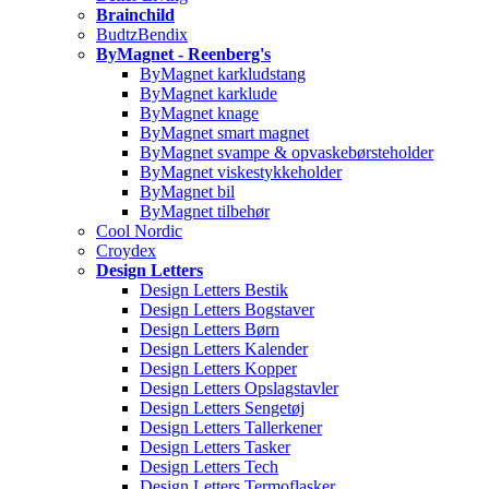
Brainchild
BudtzBendix
ByMagnet - Reenberg's
ByMagnet karkludstang
ByMagnet karklude
ByMagnet knage
ByMagnet smart magnet
ByMagnet svampe & opvaskebørsteholder
ByMagnet viskestykkeholder
ByMagnet bil
ByMagnet tilbehør
Cool Nordic
Croydex
Design Letters
Design Letters Bestik
Design Letters Bogstaver
Design Letters Børn
Design Letters Kalender
Design Letters Kopper
Design Letters Opslagstavler
Design Letters Sengetøj
Design Letters Tallerkener
Design Letters Tasker
Design Letters Tech
Design Letters Termoflasker