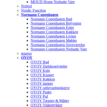
MOUD Home Nedsatte Vare
Nofred
Nordic Function
Normann Copenhagen
Normann Copenhagen Bad
Normann Copenhagen Belysning
Normann Copenhagen Entre
Normann Copenhagen Køkken
Normann Copenhagen Living
Normann Copenhagen Møbler
Normann Copenhagen Soveværelse
Normann Copenhagen Nedsatte Vare
nuuroo
OYOY
OYOY Bad
OYOY Dækkeservietter
OYOY Kids
OYOY Knager
OYOY Køkken
OYOY lamper
OYOY opbevaringskurve
OYOY Puder
OYOY Puf
OYOY Tæpper & Måtter
OYOY Viskestykker