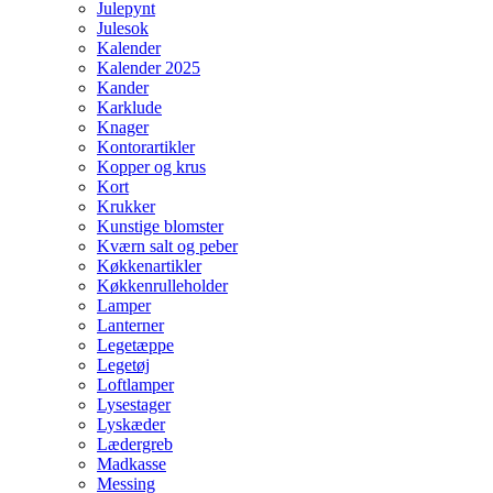
Julepynt
Julesok
Kalender
Kalender 2025
Kander
Karklude
Knager
Kontorartikler
Kopper og krus
Kort
Krukker
Kunstige blomster
Kværn salt og peber
Køkkenartikler
Køkkenrulleholder
Lamper
Lanterner
Legetæppe
Legetøj
Loftlamper
Lysestager
Lyskæder
Lædergreb
Madkasse
Messing