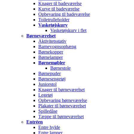
Knager til badeværelse
Kurve til badeværelse
Opbevaring til badeværelse
Toiletrulleholder
Vasketøjskurv
Vasketøjskurv i flet
Børneværelset
Aktivitetsstativ
Barnevognsophæng
Børnekopper
Børnelamper
Børnemøbler
Børnestole
Børnepuder
Børnesengetøj
Juniorstol
Knager til børneværelset
Legetøj
Opbevaring børneværelse
Plakater til børneværelset
Spilledåse
Tæppe til børneværelset
Entréen
Entre hylde
Entre lamper