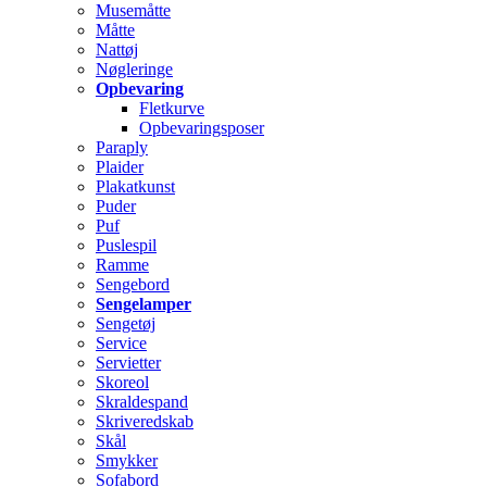
Musemåtte
Måtte
Nattøj
Nøgleringe
Opbevaring
Fletkurve
Opbevaringsposer
Paraply
Plaider
Plakatkunst
Puder
Puf
Puslespil
Ramme
Sengebord
Sengelamper
Sengetøj
Service
Servietter
Skoreol
Skraldespand
Skriveredskab
Skål
Smykker
Sofabord