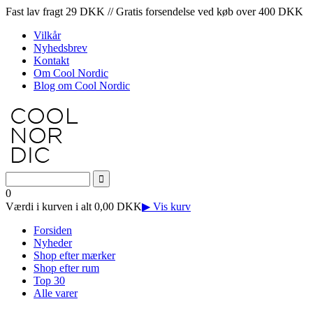
Fast lav fragt 29 DKK // Gratis forsendelse ved køb over 400 DKK
Vilkår
Nyhedsbrev
Kontakt
Om Cool Nordic
Blog om Cool Nordic
0
Værdi i kurven i alt 0,00 DKK
▶ Vis kurv
Forsiden
Nyheder
Shop efter mærker
Shop efter rum
Top 30
Alle varer