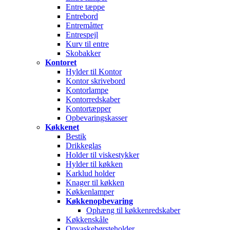
Entre tæppe
Entrebord
Entremåtter
Entrespejl
Kurv til entre
Skobakker
Kontoret
Hylder til Kontor
Kontor skrivebord
Kontorlampe
Kontorredskaber
Kontortæpper
Opbevaringskasser
Køkkenet
Bestik
Drikkeglas
Holder til viskestykker
Hylder til køkken
Karklud holder
Knager til køkken
Køkkenlamper
Køkkenopbevaring
Ophæng til køkkenredskaber
Køkkenskåle
Opvaskebørsteholder