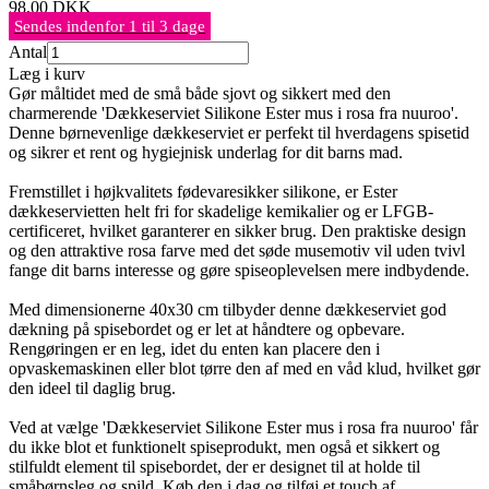
98,00
DKK
Sendes indenfor 1 til 3 dage
Antal
Læg i kurv
Gør måltidet med de små både sjovt og sikkert med den
charmerende 'Dækkeserviet Silikone Ester mus i rosa fra nuuroo'.
Denne børnevenlige dækkeserviet er perfekt til hverdagens spisetid
og sikrer et rent og hygiejnisk underlag for dit barns mad.
Fremstillet i højkvalitets fødevaresikker silikone, er Ester
dækkeservietten helt fri for skadelige kemikalier og er LFGB-
certificeret, hvilket garanterer en sikker brug. Den praktiske design
og den attraktive rosa farve med det søde musemotiv vil uden tvivl
fange dit barns interesse og gøre spiseoplevelsen mere indbydende.
Med dimensionerne 40x30 cm tilbyder denne dækkeserviet god
dækning på spisebordet og er let at håndtere og opbevare.
Rengøringen er en leg, idet du enten kan placere den i
opvaskemaskinen eller blot tørre den af med en våd klud, hvilket gør
den ideel til daglig brug.
Ved at vælge 'Dækkeserviet Silikone Ester mus i rosa fra nuuroo' får
du ikke blot et funktionelt spiseprodukt, men også et sikkert og
stilfuldt element til spisebordet, der er designet til at holde til
småbørnsleg og spild. Køb den i dag og tilføj et touch af