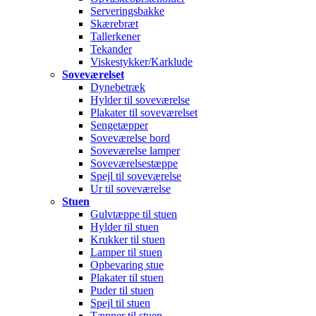
Serveringsbakke
Skærebræt
Tallerkener
Tekander
Viskestykker/Karklude
Soveværelset
Dynebetræk
Hylder til soveværelse
Plakater til soveværelset
Sengetæpper
Soveværelse bord
Soveværelse lamper
Soveværelsestæppe
Spejl til soveværelse
Ur til soveværelse
Stuen
Gulvtæppe til stuen
Hylder til stuen
Krukker til stuen
Lamper til stuen
Opbevaring stue
Plakater til stuen
Puder til stuen
Spejl til stuen
Tæpper til stuen