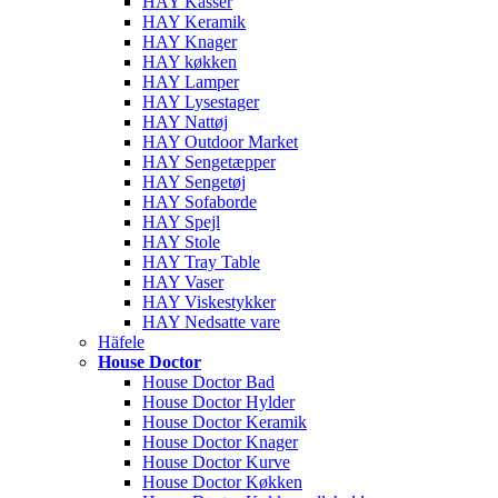
HAY Kasser
HAY Keramik
HAY Knager
HAY køkken
HAY Lamper
HAY Lysestager
HAY Nattøj
HAY Outdoor Market
HAY Sengetæpper
HAY Sengetøj
HAY Sofaborde
HAY Spejl
HAY Stole
HAY Tray Table
HAY Vaser
HAY Viskestykker
HAY Nedsatte vare
Häfele
House Doctor
House Doctor Bad
House Doctor Hylder
House Doctor Keramik
House Doctor Knager
House Doctor Kurve
House Doctor Køkken