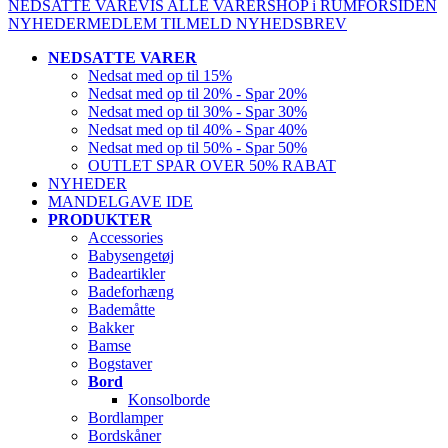
NEDSATTE VARE
VIS ALLE VARER
SHOP i RUM
FORSIDEN
NYHEDER
MEDLEM
TILMELD NYHEDSBREV
NEDSATTE VARER
Nedsat med op til 15%
Nedsat med op til 20% - Spar 20%
Nedsat med op til 30% - Spar 30%
Nedsat med op til 40% - Spar 40%
Nedsat med op til 50% - Spar 50%
OUTLET SPAR OVER 50% RABAT
NYHEDER
MANDELGAVE IDE
PRODUKTER
Accessories
Babysengetøj
Badeartikler
Badeforhæng
Bademåtte
Bakker
Bamse
Bogstaver
Bord
Konsolborde
Bordlamper
Bordskåner