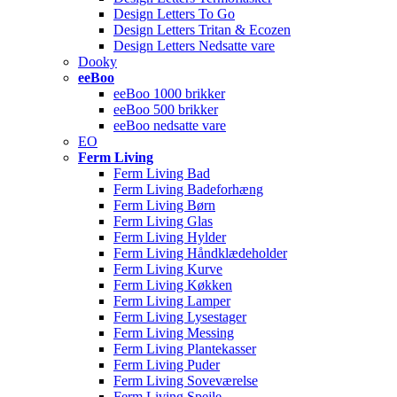
Design Letters To Go
Design Letters Tritan & Ecozen
Design Letters Nedsatte vare
Dooky
eeBoo
eeBoo 1000 brikker
eeBoo 500 brikker
eeBoo nedsatte vare
EO
Ferm Living
Ferm Living Bad
Ferm Living Badeforhæng
Ferm Living Børn
Ferm Living Glas
Ferm Living Hylder
Ferm Living Håndklædeholder
Ferm Living Kurve
Ferm Living Køkken
Ferm Living Lamper
Ferm Living Lysestager
Ferm Living Messing
Ferm Living Plantekasser
Ferm Living Puder
Ferm Living Soveværelse
Ferm Living Spejle