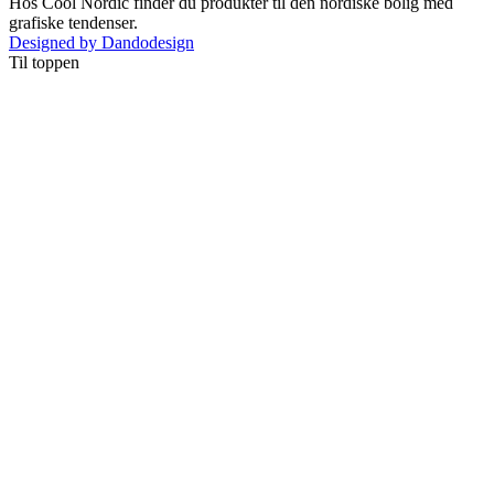
Hos Cool Nordic finder du produkter til den nordiske bolig med
grafiske tendenser.
Designed by Dandodesign
Til toppen