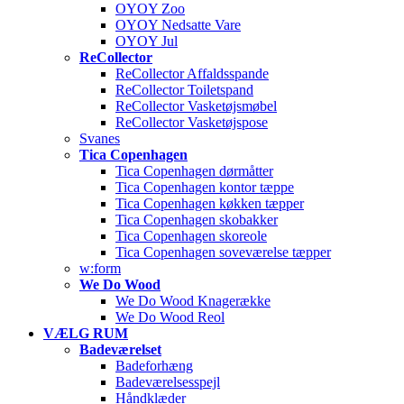
OYOY Zoo
OYOY Nedsatte Vare
OYOY Jul
ReCollector
ReCollector Affaldsspande
ReCollector Toiletspand
ReCollector Vasketøjsmøbel
ReCollector Vasketøjspose
Svanes
Tica Copenhagen
Tica Copenhagen dørmåtter
Tica Copenhagen kontor tæppe
Tica Copenhagen køkken tæpper
Tica Copenhagen skobakker
Tica Copenhagen skoreole
Tica Copenhagen soveværelse tæpper
w:form
We Do Wood
We Do Wood Knagerække
We Do Wood Reol
VÆLG RUM
Badeværelset
Badeforhæng
Badeværelsesspejl
Håndklæder