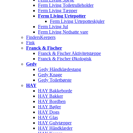
Ferm Living Toiletrulleholder
Ferm Living Tæpper
Ferm Living Urtepotter
Ferm Living Urtepotteskjuler
Ferm Living Jul
Ferm Living Nedsatte vare
FindersKeepers
Fink
Franck & Fischer
Franck & Fischer Aktivitetstæppe
Franck & Fischer Økologisk
Gedy
Gedy Håndklædestang
Gedy Knage
Gedy Toiletbørste
HAY
HAY Bakkeborde
HAY Bakker
HAY Bordben
HAY Bøjler
HAY Dogs
HAY Glas
HAY Gulvtæpper
HAY Håndklæder