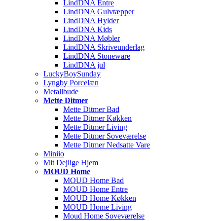
LindDNA Entre
LindDNA Gulvtæpper
LindDNA Hylder
LindDNA Kids
LindDNA Møbler
LindDNA Skriveunderlag
LindDNA Stoneware
LindDNA jul
LuckyBoySunday
Lyngby Porcelæn
Metallbude
Mette Ditmer
Mette Ditmer Bad
Mette Ditmer Køkken
Mette Ditmer Living
Mette Ditmer Soveværelse
Mette Ditmer Nedsatte Vare
Miniio
Mit Dejlige Hjem
MOUD Home
MOUD Home Bad
MOUD Home Entre
MOUD Home Køkken
MOUD Home Living
Moud Home Soveværelse