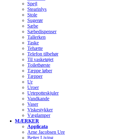
Spejl
Stearinlys
Stole
Sugerør
Sæbe
Sæbedispenser
Tallerken
Taske
Tehætte
Telefon tilbehør
Til vasketøjet
Toiletbørste
Tæppe løber
Tæpper
Ur
Uroer
Urtepotteskjuler
Vandkande
Vaser
Viskestykker
Væglamper
MÆRKER
Applicata
Arne Jacobsen Ure
Better Living