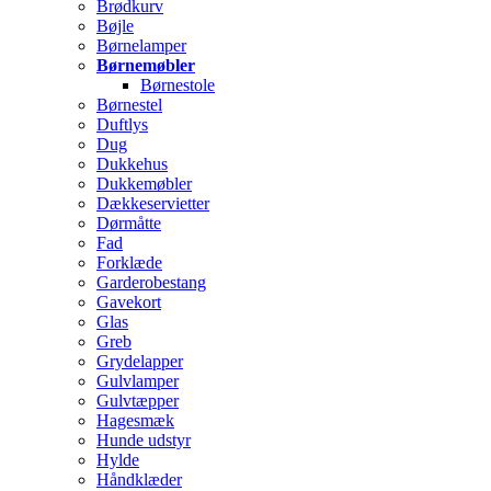
Brødkurv
Bøjle
Børnelamper
Børnemøbler
Børnestole
Børnestel
Duftlys
Dug
Dukkehus
Dukkemøbler
Dækkeservietter
Dørmåtte
Fad
Forklæde
Garderobestang
Gavekort
Glas
Greb
Grydelapper
Gulvlamper
Gulvtæpper
Hagesmæk
Hunde udstyr
Hylde
Håndklæder