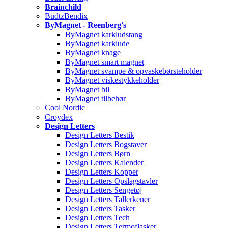
Brainchild
BudtzBendix
ByMagnet - Reenberg's
ByMagnet karkludstang
ByMagnet karklude
ByMagnet knage
ByMagnet smart magnet
ByMagnet svampe & opvaskebørsteholder
ByMagnet viskestykkeholder
ByMagnet bil
ByMagnet tilbehør
Cool Nordic
Croydex
Design Letters
Design Letters Bestik
Design Letters Bogstaver
Design Letters Børn
Design Letters Kalender
Design Letters Kopper
Design Letters Opslagstavler
Design Letters Sengetøj
Design Letters Tallerkener
Design Letters Tasker
Design Letters Tech
Design Letters Termoflasker