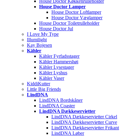
House Doctor Køkkenrulleholder
House Doctor Lamper
House Doctor Loftlamper
House Doctor Væglamper
House Doctor Toiletrulleholder
House Doctor Jul
I Love My Type
Illumilight
Kay Bojesen
Kähler
Kähler Fyrfadsstager
Kähler Hammershøi
Kähler Lysestager
Kähler Lyshus
Kähler Vaser
KiddiKutter
Little Big Friends
LïndDNA
LindDNA Bordskåner
LindDNA Coaster
LindDNA Dækkeservietter
LindDNA Dækkeservietter Cirkel
LindDNA Dækkeservietter Curve
LindDNA Dækkeservietter Frikant
LindDNA Løber