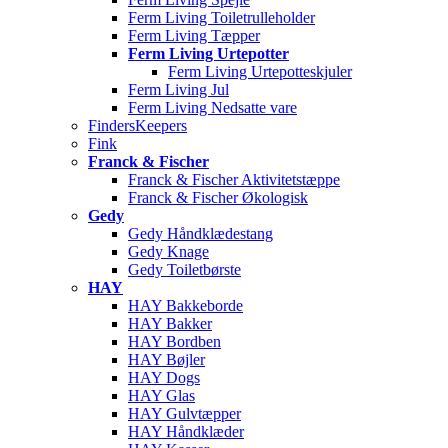
Ferm Living Toiletrulleholder
Ferm Living Tæpper
Ferm Living Urtepotter
Ferm Living Urtepotteskjuler
Ferm Living Jul
Ferm Living Nedsatte vare
FindersKeepers
Fink
Franck & Fischer
Franck & Fischer Aktivitetstæppe
Franck & Fischer Økologisk
Gedy
Gedy Håndklædestang
Gedy Knage
Gedy Toiletbørste
HAY
HAY Bakkeborde
HAY Bakker
HAY Bordben
HAY Bøjler
HAY Dogs
HAY Glas
HAY Gulvtæpper
HAY Håndklæder