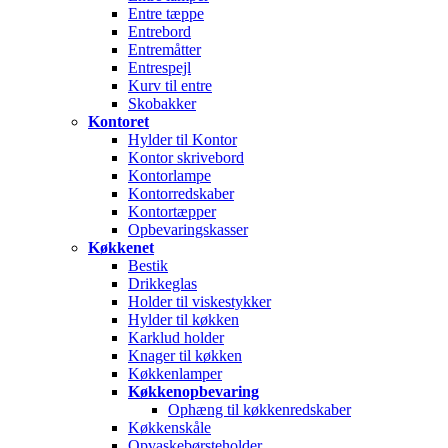
Entre tæppe
Entrebord
Entremåtter
Entrespejl
Kurv til entre
Skobakker
Kontoret
Hylder til Kontor
Kontor skrivebord
Kontorlampe
Kontorredskaber
Kontortæpper
Opbevaringskasser
Køkkenet
Bestik
Drikkeglas
Holder til viskestykker
Hylder til køkken
Karklud holder
Knager til køkken
Køkkenlamper
Køkkenopbevaring
Ophæng til køkkenredskaber
Køkkenskåle
Opvaskebørsteholder