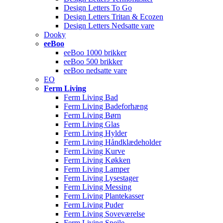
Design Letters To Go
Design Letters Tritan & Ecozen
Design Letters Nedsatte vare
Dooky
eeBoo
eeBoo 1000 brikker
eeBoo 500 brikker
eeBoo nedsatte vare
EO
Ferm Living
Ferm Living Bad
Ferm Living Badeforhæng
Ferm Living Børn
Ferm Living Glas
Ferm Living Hylder
Ferm Living Håndklædeholder
Ferm Living Kurve
Ferm Living Køkken
Ferm Living Lamper
Ferm Living Lysestager
Ferm Living Messing
Ferm Living Plantekasser
Ferm Living Puder
Ferm Living Soveværelse
Ferm Living Spejle