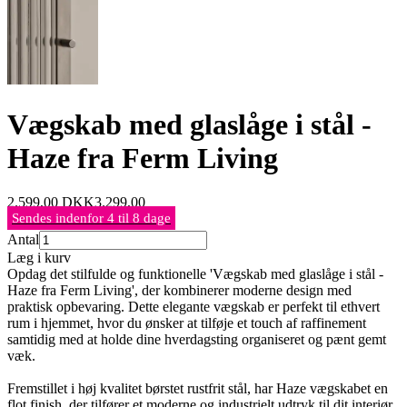
Vægskab med glaslåge i stål -
Haze fra Ferm Living
2.599,00
DKK
3.299,00
Sendes indenfor 4 til 8 dage
Antal
Læg i kurv
Opdag det stilfulde og funktionelle 'Vægskab med glaslåge i stål -
Haze fra Ferm Living', der kombinerer moderne design med
praktisk opbevaring. Dette elegante vægskab er perfekt til ethvert
rum i hjemmet, hvor du ønsker at tilføje et touch af raffinement
samtidig med at holde dine hverdagsting organiseret og pænt gemt
væk.
Fremstillet i høj kvalitet børstet rustfrit stål, har Haze vægskabet en
flot finish, der tilfører et moderne og industrielt udtryk til dit interiør.