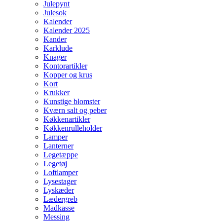
Julepynt
Julesok
Kalender
Kalender 2025
Kander
Karklude
Knager
Kontorartikler
Kopper og krus
Kort
Krukker
Kunstige blomster
Kværn salt og peber
Køkkenartikler
Køkkenrulleholder
Lamper
Lanterner
Legetæppe
Legetøj
Loftlamper
Lysestager
Lyskæder
Lædergreb
Madkasse
Messing