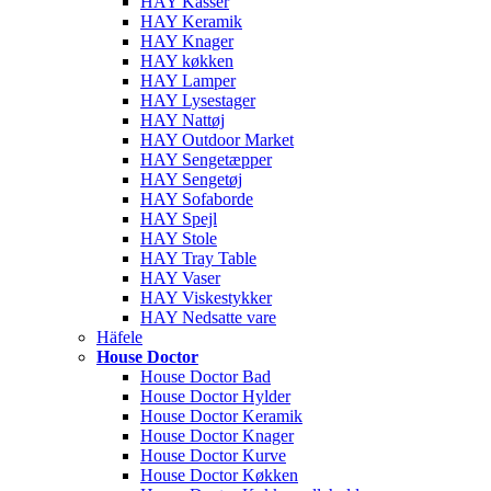
HAY Kasser
HAY Keramik
HAY Knager
HAY køkken
HAY Lamper
HAY Lysestager
HAY Nattøj
HAY Outdoor Market
HAY Sengetæpper
HAY Sengetøj
HAY Sofaborde
HAY Spejl
HAY Stole
HAY Tray Table
HAY Vaser
HAY Viskestykker
HAY Nedsatte vare
Häfele
House Doctor
House Doctor Bad
House Doctor Hylder
House Doctor Keramik
House Doctor Knager
House Doctor Kurve
House Doctor Køkken