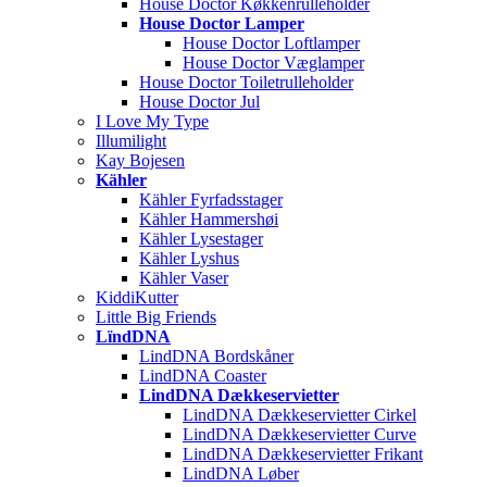
House Doctor Køkkenrulleholder
House Doctor Lamper
House Doctor Loftlamper
House Doctor Væglamper
House Doctor Toiletrulleholder
House Doctor Jul
I Love My Type
Illumilight
Kay Bojesen
Kähler
Kähler Fyrfadsstager
Kähler Hammershøi
Kähler Lysestager
Kähler Lyshus
Kähler Vaser
KiddiKutter
Little Big Friends
LïndDNA
LindDNA Bordskåner
LindDNA Coaster
LindDNA Dækkeservietter
LindDNA Dækkeservietter Cirkel
LindDNA Dækkeservietter Curve
LindDNA Dækkeservietter Frikant
LindDNA Løber