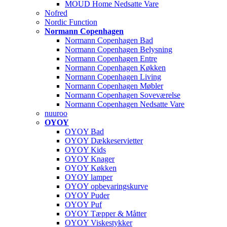
MOUD Home Nedsatte Vare
Nofred
Nordic Function
Normann Copenhagen
Normann Copenhagen Bad
Normann Copenhagen Belysning
Normann Copenhagen Entre
Normann Copenhagen Køkken
Normann Copenhagen Living
Normann Copenhagen Møbler
Normann Copenhagen Soveværelse
Normann Copenhagen Nedsatte Vare
nuuroo
OYOY
OYOY Bad
OYOY Dækkeservietter
OYOY Kids
OYOY Knager
OYOY Køkken
OYOY lamper
OYOY opbevaringskurve
OYOY Puder
OYOY Puf
OYOY Tæpper & Måtter
OYOY Viskestykker