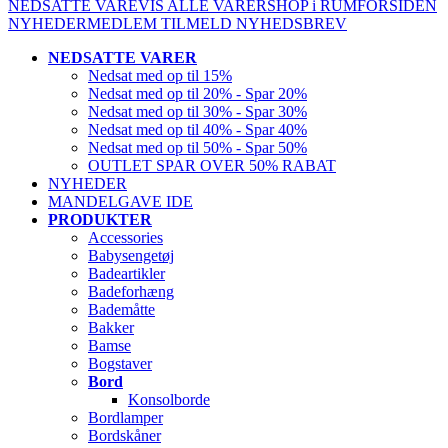
NEDSATTE VARE
VIS ALLE VARER
SHOP i RUM
FORSIDEN
NYHEDER
MEDLEM
TILMELD NYHEDSBREV
NEDSATTE VARER
Nedsat med op til 15%
Nedsat med op til 20% - Spar 20%
Nedsat med op til 30% - Spar 30%
Nedsat med op til 40% - Spar 40%
Nedsat med op til 50% - Spar 50%
OUTLET SPAR OVER 50% RABAT
NYHEDER
MANDELGAVE IDE
PRODUKTER
Accessories
Babysengetøj
Badeartikler
Badeforhæng
Bademåtte
Bakker
Bamse
Bogstaver
Bord
Konsolborde
Bordlamper
Bordskåner