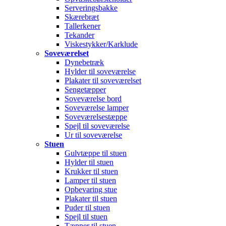
Serveringsbakke
Skærebræt
Tallerkener
Tekander
Viskestykker/Karklude
Soveværelset
Dynebetræk
Hylder til soveværelse
Plakater til soveværelset
Sengetæpper
Soveværelse bord
Soveværelse lamper
Soveværelsestæppe
Spejl til soveværelse
Ur til soveværelse
Stuen
Gulvtæppe til stuen
Hylder til stuen
Krukker til stuen
Lamper til stuen
Opbevaring stue
Plakater til stuen
Puder til stuen
Spejl til stuen
Tæpper til stuen