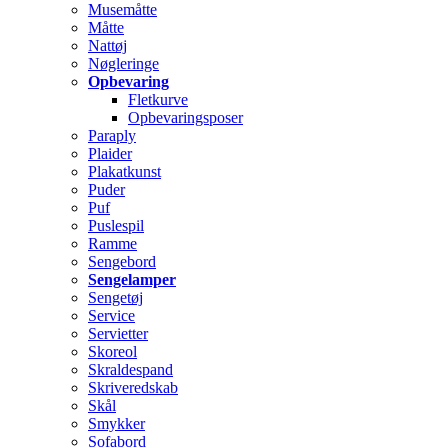
Musemåtte
Måtte
Nattøj
Nøgleringe
Opbevaring
Fletkurve
Opbevaringsposer
Paraply
Plaider
Plakatkunst
Puder
Puf
Puslespil
Ramme
Sengebord
Sengelamper
Sengetøj
Service
Servietter
Skoreol
Skraldespand
Skriveredskab
Skål
Smykker
Sofabord