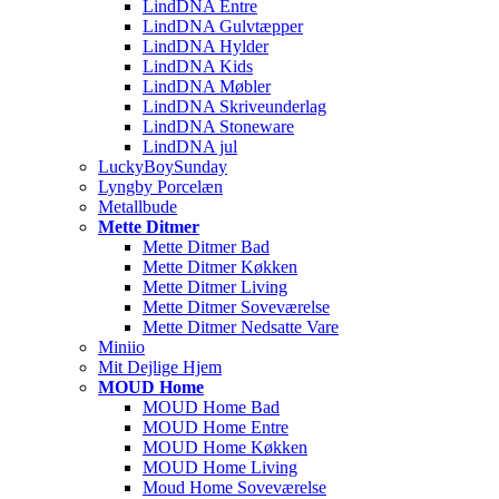
LindDNA Entre
LindDNA Gulvtæpper
LindDNA Hylder
LindDNA Kids
LindDNA Møbler
LindDNA Skriveunderlag
LindDNA Stoneware
LindDNA jul
LuckyBoySunday
Lyngby Porcelæn
Metallbude
Mette Ditmer
Mette Ditmer Bad
Mette Ditmer Køkken
Mette Ditmer Living
Mette Ditmer Soveværelse
Mette Ditmer Nedsatte Vare
Miniio
Mit Dejlige Hjem
MOUD Home
MOUD Home Bad
MOUD Home Entre
MOUD Home Køkken
MOUD Home Living
Moud Home Soveværelse