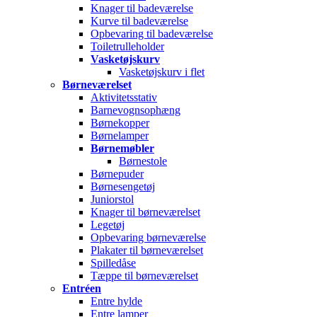
Knager til badeværelse
Kurve til badeværelse
Opbevaring til badeværelse
Toiletrulleholder
Vasketøjskurv
Vasketøjskurv i flet
Børneværelset
Aktivitetsstativ
Barnevognsophæng
Børnekopper
Børnelamper
Børnemøbler
Børnestole
Børnepuder
Børnesengetøj
Juniorstol
Knager til børneværelset
Legetøj
Opbevaring børneværelse
Plakater til børneværelset
Spilledåse
Tæppe til børneværelset
Entréen
Entre hylde
Entre lamper