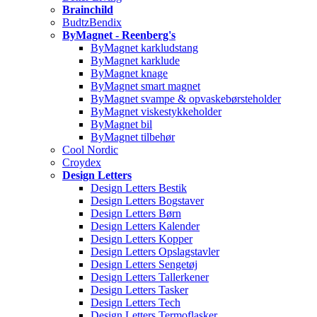
Brainchild
BudtzBendix
ByMagnet - Reenberg's
ByMagnet karkludstang
ByMagnet karklude
ByMagnet knage
ByMagnet smart magnet
ByMagnet svampe & opvaskebørsteholder
ByMagnet viskestykkeholder
ByMagnet bil
ByMagnet tilbehør
Cool Nordic
Croydex
Design Letters
Design Letters Bestik
Design Letters Bogstaver
Design Letters Børn
Design Letters Kalender
Design Letters Kopper
Design Letters Opslagstavler
Design Letters Sengetøj
Design Letters Tallerkener
Design Letters Tasker
Design Letters Tech
Design Letters Termoflasker