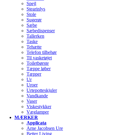
Spejl
Stearinlys
Stole
Sugerør
Sæbe
Sæbedispenser
Tallerken
Taske
Tehætte
Telefon tilbehør
Til vasketøjet
Toiletbørste
Tæppe løber
Tæpper
Ur
Uroer
Urtepotteskjuler
Vandkande
Vaser
Viskestykker
Væglamper
MÆRKER
Applicata
Arne Jacobsen Ure
Better Living