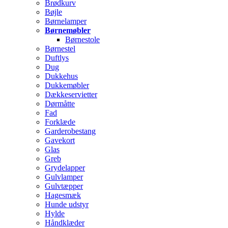
Brødkurv
Bøjle
Børnelamper
Børnemøbler
Børnestole
Børnestel
Duftlys
Dug
Dukkehus
Dukkemøbler
Dækkeservietter
Dørmåtte
Fad
Forklæde
Garderobestang
Gavekort
Glas
Greb
Grydelapper
Gulvlamper
Gulvtæpper
Hagesmæk
Hunde udstyr
Hylde
Håndklæder