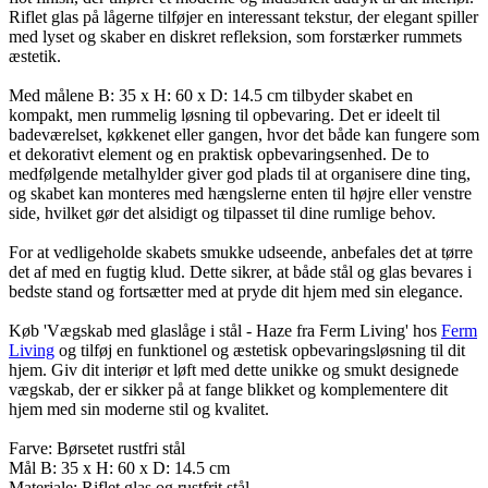
Riflet glas på lågerne tilføjer en interessant tekstur, der elegant spiller
med lyset og skaber en diskret refleksion, som forstærker rummets
æstetik.
Med målene B: 35 x H: 60 x D: 14.5 cm tilbyder skabet en
kompakt, men rummelig løsning til opbevaring. Det er ideelt til
badeværelset, køkkenet eller gangen, hvor det både kan fungere som
et dekorativt element og en praktisk opbevaringsenhed. De to
medfølgende metalhylder giver god plads til at organisere dine ting,
og skabet kan monteres med hængslerne enten til højre eller venstre
side, hvilket gør det alsidigt og tilpasset til dine rumlige behov.
For at vedligeholde skabets smukke udseende, anbefales det at tørre
det af med en fugtig klud. Dette sikrer, at både stål og glas bevares i
bedste stand og fortsætter med at pryde dit hjem med sin elegance.
Køb 'Vægskab med glaslåge i stål - Haze fra Ferm Living' hos
Ferm
Living
og tilføj en funktionel og æstetisk opbevaringsløsning til dit
hjem. Giv dit interiør et løft med dette unikke og smukt designede
vægskab, der er sikker på at fange blikket og komplementere dit
hjem med sin moderne stil og kvalitet.
Farve: Børsetet rustfri stål
Mål B: 35 x H: 60 x D: 14.5 cm
Materiale: Riflet glas og rustfrit stål