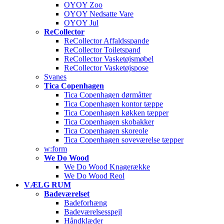
OYOY Zoo
OYOY Nedsatte Vare
OYOY Jul
ReCollector
ReCollector Affaldsspande
ReCollector Toiletspand
ReCollector Vasketøjsmøbel
ReCollector Vasketøjspose
Svanes
Tica Copenhagen
Tica Copenhagen dørmåtter
Tica Copenhagen kontor tæppe
Tica Copenhagen køkken tæpper
Tica Copenhagen skobakker
Tica Copenhagen skoreole
Tica Copenhagen soveværelse tæpper
w:form
We Do Wood
We Do Wood Knagerække
We Do Wood Reol
VÆLG RUM
Badeværelset
Badeforhæng
Badeværelsesspejl
Håndklæder